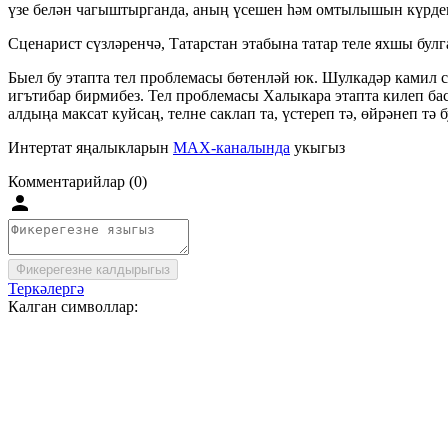
үзе белән чагыштырганда, аның үсешен һәм омтылышын күрдек,
Сценарист сүзләренчә, Татарстан этабына татар теле яхшы булг
Быел бу этапта тел проблемасы бөтенләй юк. Шулкадәр камил с
игътибар бирмибез. Тел проблемасы Халыкара этапта килеп бас
алдыңа максат куйсаң, телне саклап та, үстереп тә, өйрәнеп тә б
Интертат яңалыкларын
MAX-каналында
укыгыз
Комментарийлар (0)
Фикерегезне калдырыгыз
Теркәлергә
Калган символлар: