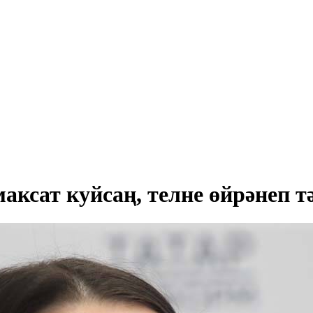
аксат куйсаң, телне өйрәнеп тә,