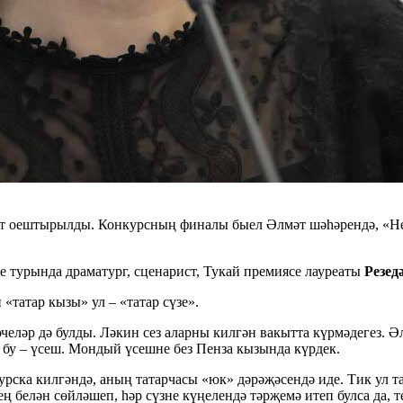
бат оештырылды. Конкурсның финалы быел Әлмәт шәһәрендә, «Неф
е турында драматург, сценарист, Тукай премиясе лауреаты
Резед
 «татар кызы» ул – «татар сүзе».
челәр дә булды. Ләкин сез аларны килгән вакытта күрмәдегез. Ә
, бу – үсеш. Мондый үсешне без Пенза кызында күрдек.
рска килгәндә, аның татарчасы «юк» дәрәҗәсендә иде. Тик ул та
ең белән сөйләшеп, һәр сүзне күңелендә тәрҗемә итеп булса да, 