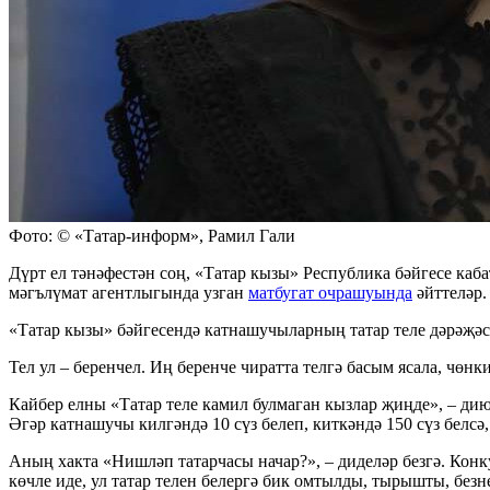
Фото: © «Татар-информ», Рамил Гали
Дүрт ел тәнәфестән соң, «Татар кызы» Республика бәйгесе ка
мәгълүмат агентлыгында узган
матбугат очрашуында
әйттеләр.
«Татар кызы» бәйгесендә катнашучыларның татар теле дәрәҗәс
Тел ул – беренчел. Иң беренче чиратта телгә басым ясала, чөнки
Кайбер елны «Татар теле камил булмаган кызлар җиңде», – дию
Әгәр катнашучы килгәндә 10 сүз белеп, киткәндә 150 сүз белсә
Аның хакта «Нишләп татарчасы начар?», – диделәр безгә. Конку
көчле иде, ул татар телен белергә бик омтылды, тырышты, безн