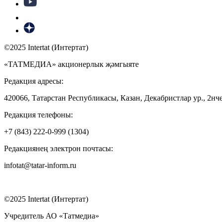
©2025 Intertat (Интертат)
«ТАТМЕДИА» акционерлык җәмгыяте
Редакция адресы:
420066, Татарстан Республикасы, Казан, Декабристлар ур., 2нче
Редакция телефоны:
+7 (843) 222-0-999 (1304)
Редакциянең электрон почтасы:
infotat@tatar-inform.ru
©2025 Intertat (Интертат)
Учредитель АО «Татмедиа»