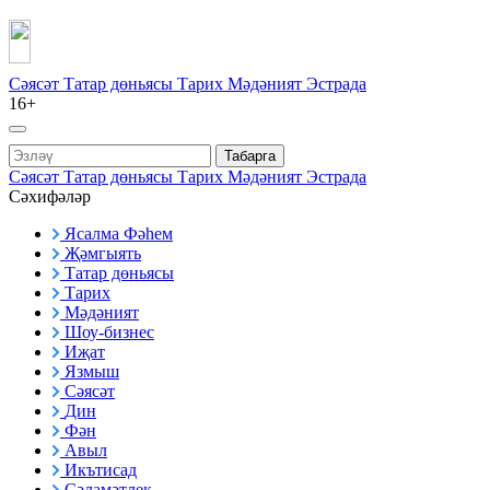
Сәясәт
Татар дөньясы
Тарих
Мәдәният
Эстрада
16+
Табарга
Сәясәт
Татар дөньясы
Тарих
Мәдәният
Эстрада
Сәхифәләр
Ясалма Фәһем
Җәмгыять
Татар дөньясы
Тарих
Мәдәният
Шоу-бизнес
Иҗат
Язмыш
Сәясәт
Дин
Фән
Авыл
Икътисад
Сәламәтлек