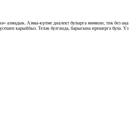
нә» алмадык. Азмы-күпме диалект булырга мөмкин, тик без аңа
 үсешен карыйбыз. Теләк булганда, барысына ирешергә була. Үз