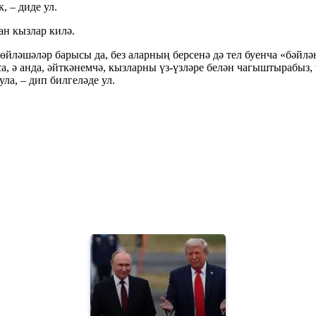
 – диде ул.
ан кызлар килә.
өйләшәләр барысы да, без аларның берсенә дә тел буенча «бәйлә
а, ә анда, әйткәнемчә, кызларны үз-үзләре белән чагыштырабыз,
ула, – дип билгеләде ул.