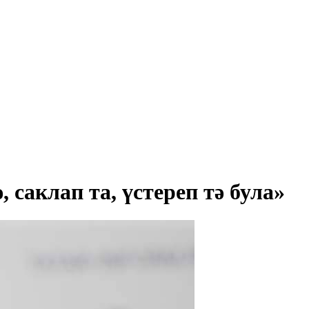
 саклап та, үстереп тә була»