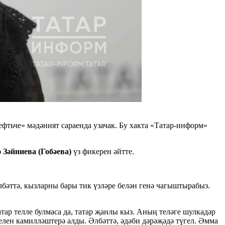
тьче» мәдәният сараенда узачак. Бу хакта «Татар-информ»
ә Зәйниева (Гобәева)
үз фикерен әйтте.
лбәттә, кызларны бары тик үзләре белән генә чагыштырабыз.
тар телле булмаса да, татар җанлы кыз. Аның теләге шулкадәр
телен камилләштерә алды. Әлбәттә, әдәби дәрәҗәдә түгел. Әмма