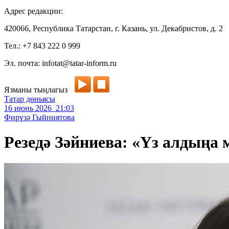
Адрес редакции:
420066, Республика Татарстан, г. Казань, ул. Декабристов, д. 2
Тел.: +7 843 222 0 999
Эл. почта: infotat@tatar-inform.ru
Язманы тыңлагыз
Татар дөньясы
16 июнь 2026 21:03
Фирүзә Гыйниятова
Резедә Зәйниева: «Үз алдыңа м