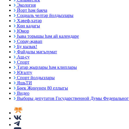
Экология
Йорт һәм бакча
Социаль челтәр йолдызлары
Хәвеф-хәтәр
Көн кадагы
Юмор
Һава торышы һәм ай календаре
Сорау-җавап
Бу кызык!
Файдалы мәгълүмат
Аш-су
Спорт
Татар җырлары һәм клиплары
Югалту
Спорт йолдызлары
ЯшьТИ
Бөек Җиңүнең 80 еллыгы
Видео
Выборы депутатов Государственной Думы Федерального