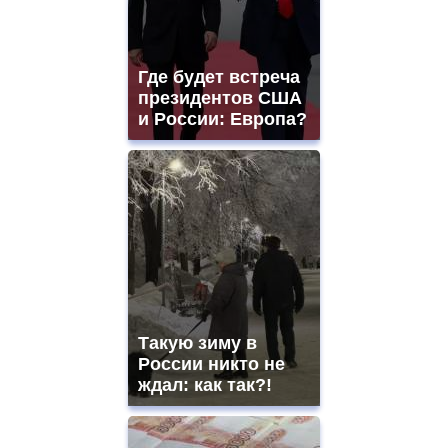
Где будет встреча
президентов США
и России: Европа?
Такую зиму в
России никто не
ждал: как так?!