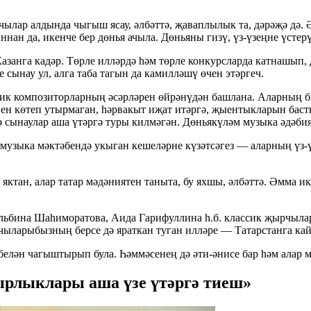
чылар алдында чыгыш ясау, әлбәттә, җаваплылык та, дәрәҗә дә.
нан да, икенче бер дөнья ачыла. Дөньяны гизү, үз-үзеңне үстер
занга кадәр. Төрле илләрдә һәм төрле конкурсларда катнашып, 
сынау ул, алга таба тагын да камилләшү өчен этәргеч.
ссик композиторларның әсәрләрен өйрәнүдән башлана. Аларның б
н көтеп утырмаган, һәрвакыт иҗат итәргә, җыентыкларын басты
нә сынаулар аша үтәргә туры килмәгән. Дөньякүләм музыка әдәби
музыка мәктәбендә укыган кешеләрне күзәтсәгез — аларның үз-
яктан, алар татар мәдәниятен таныта, бу яхшы, әлбәттә. Әмма и
льбина Шаһиморатова, Аида Гарифуллина һ.б. классик җырчыла
чыларыбызның берсе дә яраткан туган илләре — Татарстанга ка
т белән чагыштырып була. Һәммәсенең дә әти-әнисе бар һәм алар 
ырлыклары аша үзе үтәргә тиеш»