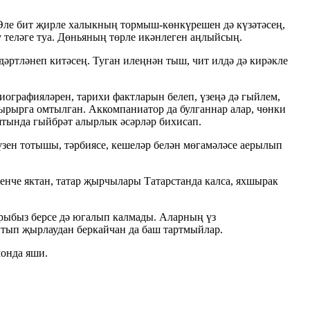
 Әле бит җирле халыкның тормыш-көнкүрешен дә күзәтәсең,
ү теләге туа. Дөньяның төрле икәнлеген аңлыйсың.
дәртләнеп китәсең. Туган илеңнән тыш, чит илдә дә кирәкле
иографияләрен, тарихи фактларын белеп, үзеңә дә гыйлем,
рырга омтылган. Аккомпаниатор да булганнар алар, чөнки
ятында гыйбрәт алырлык әсәрләр бихисап.
үзен тотышы, тәрбиясе, кешеләр белән мөгамәләсе аерылып
кенче яктан, татар җырчылары Татарстанда калса, яхшырак
рыбыз берсе дә югалып калмады. Аларның үз
йтып җырлаудан беркайчан да баш тартмыйлар.
монда яши.