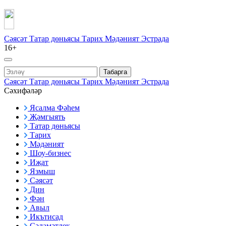
Сәясәт
Татар дөньясы
Тарих
Мәдәният
Эстрада
16+
Табарга
Сәясәт
Татар дөньясы
Тарих
Мәдәният
Эстрада
Сәхифәләр
Ясалма Фәһем
Җәмгыять
Татар дөньясы
Тарих
Мәдәният
Шоу-бизнес
Иҗат
Язмыш
Сәясәт
Дин
Фән
Авыл
Икътисад
Сәламәтлек