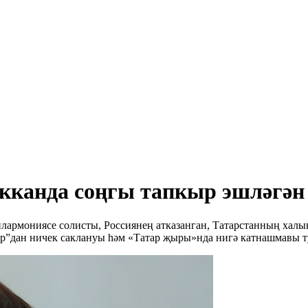
ыкканда соңгы тапкыр эшләгән
лармониясе солисты, Россиянең атказанган, Татарстанның халык
ар”дан ничек саклануы һәм «Татар җыры»нда нигә катнашмавы т