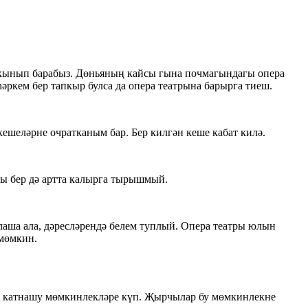
ашкынып барабыз. Дөньяның кайсы гына почмагындагы опера
ркем бер тапкыр булса да опера театрына барырга тиеш.
ешеләрне очратканым бар. Бер килгән кеше кабат килә.
чы бер дә артта калырга тырышмый.
лаша ала, дәресләрендә белем туплый. Опера театры юлын
 мөмкин.
рда катнашу мөмкинлекләре күп. Җырчылар бу мөмкинлекне