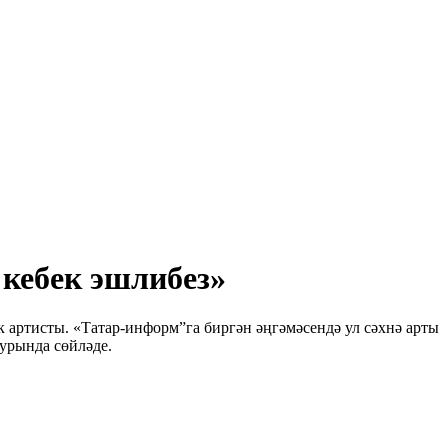
 кебек эшлибез»
 артисты. «Татар-информ”га биргән әңгәмәсендә ул сәхнә арты
урында сөйләде.