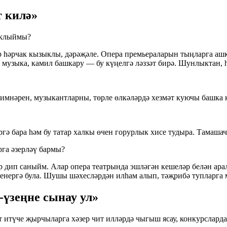
т килә»
саклыймы?
анр һәрчак кызыклы, дәрәҗәле. Опера премьераларын тыңларга 
узыка, камил башкару — бу күңелгә ләззәт бирә. Шунлыктан, һә
имнәрен, музыкантларны, төрле өлкәләрдә хезмәт куючы башка к
ргә бара һәм бу татар халкы өчен горурлык хисе тудыра. Тамаша
га әзерләү бармы?
р дип саныйм. Алар опера театрында эшләгән кешеләр белән ара
шенергә була. Шушы шәхесләрдән илһам алып, тәҗрибә тупларга
үзеңне сынау ул»
ат итүче җырчыларга хәзер чит илләрдә чыгыш ясау, конкурсла