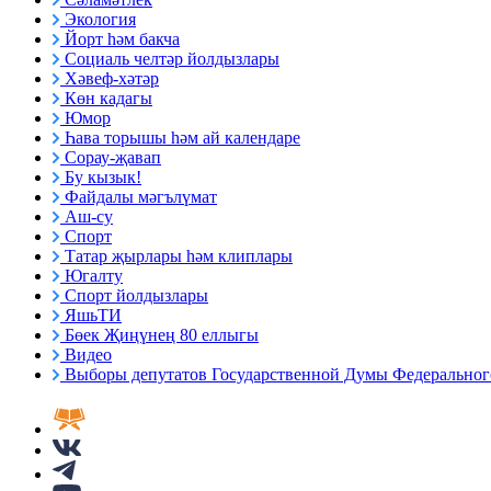
Экология
Йорт һәм бакча
Социаль челтәр йолдызлары
Хәвеф-хәтәр
Көн кадагы
Юмор
Һава торышы һәм ай календаре
Сорау-җавап
Бу кызык!
Файдалы мәгълүмат
Аш-су
Спорт
Татар җырлары һәм клиплары
Югалту
Спорт йолдызлары
ЯшьТИ
Бөек Җиңүнең 80 еллыгы
Видео
Выборы депутатов Государственной Думы Федерального