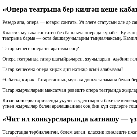
«Опера театрына бер килгән кеше каба
Резедә апа, опера — югары сәнгать. Ул әлеге статусын әле дә 
Классик музыка сәнгатен без башлыча операда күрәбез. Бу ж
театрына барма — оста башкаручыларны тыңлаячаксың. Камил м
Татар кешесе операны яратамы соң?
Опера театрында татар шагыйрьләрен, язучыларын, әдәбият гал
Татар кешесенә опера кирәк дип нәтиҗә ясый алабызмы?
Әлбәттә, кирәк. Татарстанның музыка дөньясы замана белән бе
Татар җырчыларын максатчан рәвештә опера театрында җырлар
Казан консерваториясендә укучы студентларны бәхетле кешелә
үткән җырчылар белән аралашканнан соң бик күп серләргә тө
«Чит ил конкурсларында катнашу — үз-
Татарстанда тәрбияләнгән, белем алган, классик юнәлештә иҗ