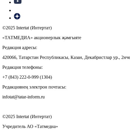
©2025 Intertat (Интертат)
«ТАТМЕДИА» акционерлык җәмгыяте
Редакция адресы:
420066, Татарстан Республикасы, Казан, Декабристлар ур., 2нче
Редакция телефоны:
+7 (843) 222-0-999 (1304)
Редакциянең электрон почтасы:
infotat@tatar-inform.ru
©2025 Intertat (Интертат)
Учредитель АО «Татмедиа»