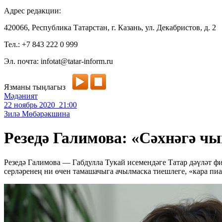
Адрес редакции:
420066, Республика Татарстан, г. Казань, ул. Декабристов, д. 2
Тел.: +7 843 222 0 999
Эл. почта: infotat@tatar-inform.ru
Язманы тыңлагыз
Мәдәният
22 ноябрь 2020 21:00
Зилә Мөбәрәкшина
Резедә Галимова: «Сәхнәгә ч
Резедә Галимова — Габдулла Тукай исемендәге Татар дәүләт фи
серләренең ни өчен тамашачыга ачылмаска тиешлеге, «кара пи