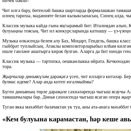
ничек бәяли?
Чит илгә бару, бөтенләй башка шартларда формалашкан тамаша
илнең тарихы, мәдәнияте белән кызыксынасың. Синең алда, чын
Классик музыка кайда гына яңгырамый бит: Италиядән алып, Ка
булуыңны тоясың. Чит ил конкурсларында катнашу — үз-үзеңне 
Музыка өлкәсендә белем алу Бах, Моцарт, Гендель, башка кла
гыйбрәт туплыйсың. Атаклы композиторларыбыз илһам килгәне
ишле гаиләне ашатырга кирәк булган. Аларга да бит нинди ге
Классик музыка — тәртипкә, оешканлыкка өйрәтә. Кечкенәдән 
тора.
Җырчылар дөньякүләм дәрәҗәгә үсеп, чит илләргә китәләр. Бер 
булмас идеме? Алар анда китеп югалмыймы?
Бүген дөньяның төрле дәрәҗәле сәхнәләрендә чыгыш ясаучы А
тамашачылары бар. Дөнья сәхнәсендә чыгыш ясаган опера җыр
Туган якка мәхәббәт балачактан ук туа, аны ата-анага мәхәббә
«Кем булуына карамастан, һәр кеше ав