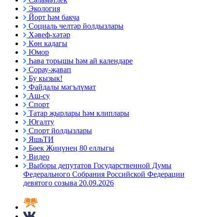
Экология
Йорт һәм бакча
Социаль челтәр йолдызлары
Хәвеф-хәтәр
Көн кадагы
Юмор
Һава торышы һәм ай календаре
Сорау-җавап
Бу кызык!
Файдалы мәгълүмат
Аш-су
Спорт
Татар җырлары һәм клиплары
Югалту
Спорт йолдызлары
ЯшьТИ
Бөек Җиңүнең 80 еллыгы
Видео
Выборы депутатов Государственной Думы
Федерального Собрания Российской Федерации
девятого созыва 20.09.2026