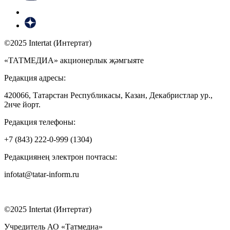
©2025 Intertat (Интертат)
«ТАТМЕДИА» акционерлык җәмгыяте
Редакция адресы:
420066, Татарстан Республикасы, Казан, Декабристлар ур.,
2нче йорт.
Редакция телефоны:
+7 (843) 222-0-999 (1304)
Редакциянең электрон почтасы:
infotat@tatar-inform.ru
©2025 Intertat (Интертат)
Учредитель АО «Татмедиа»