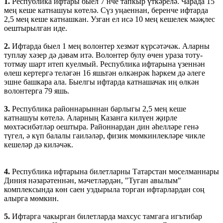
1.
Республика ифтары быел 7 нче тапкыр үткәрелә. Чарада 15
мең кеше катнашуы көтелә. Сүз уңаеннан, беренче ифтарда
2,5 мең кеше катнашкан. Узган ел исә 10 мең кешелек мәҗлес
оештырылган иде.
2.
Ифтарда быел 1 мең волонтер хезмәт күрсәтәчәк. Аларны
туплау хәзер дә дәвам итә. Волонтер булу өчен ураза тоту-
тотмау шарт итеп куелмый. Республика ифтарына үзеннән
өлеш кертергә теләгән 16 яшьтән өлкәнрәк һәркем дә әлеге
эшне башкара ала. Быелгы ифтарда катнашачак иң өлкән
волонтерга 79 яшь.
3.
Республика районнарыннан барлыгы 2,5 мең кеше
катнашуы көтелә. Аларның Казанга килүен җирле
мөхтәсибәтләр оештыра. Районнардан дин әһелләре генә
түгел, ә күп балалы гаиләләр, физик мөмкинлекләре чикле
кешеләр дә киләчәк.
4.
Республика ифтарына билетларны Татарстан мөселманнары
Диния нәзарәтеннән, мәчетләрдән, "Туган авылым"
комплексында көн саен уздырыла торган ифтарлардан соң
алырга мөмкин.
5.
Ифтарга чакырган билетларда махсус тамгага игътибар