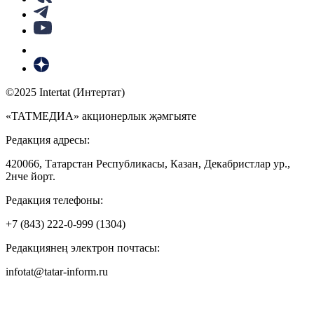
©2025 Intertat (Интертат)
«ТАТМЕДИА» акционерлык җәмгыяте
Редакция адресы:
420066, Татарстан Республикасы, Казан, Декабристлар ур.,
2нче йорт.
Редакция телефоны:
+7 (843) 222-0-999 (1304)
Редакциянең электрон почтасы:
infotat@tatar-inform.ru