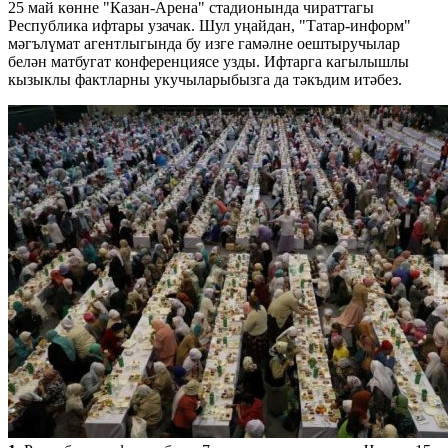
25 май көнне "Казан-Арена" стадионында чираттагы
Республика ифтары узачак. Шул уңайдан, "Татар-информ"
мәгълүмат агентлыгында бу изге гамәлне оештыручылар
белән матбугат конференциясе узды. Ифтарга кагылышлы
кызыклы фактларны укучыларыбызга да тәкъдим итәбез.