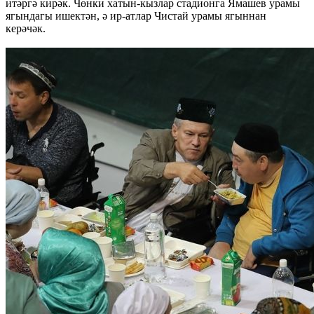
итәргә кирәк. Чөнки хатын-кызлар стадионга Ямашев урамы
ягындагы ишектән, ә ир-атлар Чистай урамы ягыннан
керәчәк.