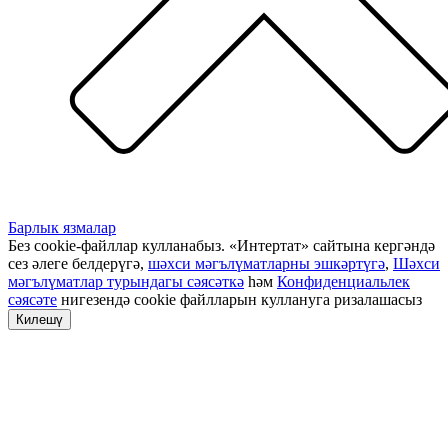
Барлык язмалар
Без cookie-файллар кулланабыз. «Интертат» сайтына кергәндә
сез әлеге белдерүгә,
шәхси мәгълүматларны эшкәртүгә
,
Шәхси
мәгълүматлар турындагы сәясәткә
һәм
Конфиденциальлек
сәясәте
нигезендә cookie файлларын куллануга ризалашасыз
Килешү