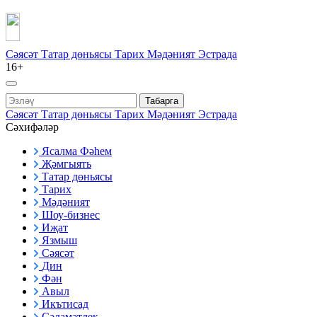
Сәясәт
Татар дөньясы
Тарих
Мәдәният
Эстрада
16+
Табарга
Сәясәт
Татар дөньясы
Тарих
Мәдәният
Эстрада
Сәхифәләр
Ясалма Фәһем
Җәмгыять
Татар дөньясы
Тарих
Мәдәният
Шоу-бизнес
Иҗат
Язмыш
Сәясәт
Дин
Фән
Авыл
Икътисад
Сәламәтлек