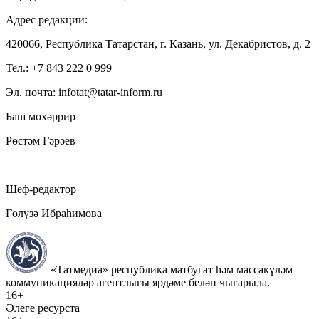
Адрес редакции:
420066, Республика Татарстан, г. Казань, ул. Декабристов, д. 2
Тел.: +7 843 222 0 999
Эл. почта: infotat@tatar-inform.ru
Баш мөхәррир
Рөстәм Гәрәев
Шеф-редактор
Гөлүзә Ибраһимова
«Татмедиа» республика матбугат һәм массакүләм
коммуникацияләр агентлыгы ярдәме белән чыгарыла.
16+
Әлеге ресурста