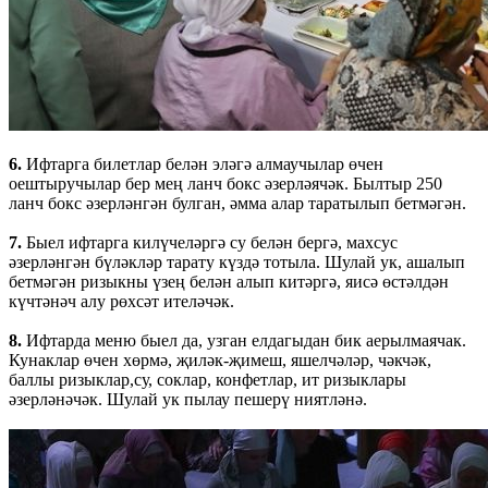
6.
Ифтарга билетлар белән эләгә алмаучылар өчен
оештыручылар бер мең ланч бокс әзерләячәк. Былтыр 250
ланч бокс әзерләнгән булган, әмма алар таратылып бетмәгән.
7.
Быел ифтарга килүчеләргә су белән бергә, махсус
әзерләнгән бүләкләр тарату күздә тотыла. Шулай ук, ашалып
бетмәгән ризыкны үзең белән алып китәргә, яисә өстәлдән
күчтәнәч алу рөхсәт ителәчәк.
8.
Ифтарда меню быел да, узган елдагыдан бик аерылмаячак.
Кунаклар өчен хөрмә, җиләк-җимеш, яшелчәләр, чәкчәк,
баллы ризыклар,су, соклар, конфетлар, ит ризыклары
әзерләнәчәк. Шулай ук пылау пешерү ниятләнә.