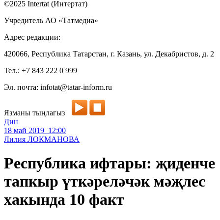
©2025 Intertat (Интертат)
Учредитель АО «Татмедиа»
Адрес редакции:
420066, Республика Татарстан, г. Казань, ул. Декабристов, д. 2
Тел.: +7 843 222 0 999
Эл. почта: infotat@tatar-inform.ru
Язманы тыңлагыз
Дин
18 май 2019 12:00
Лилия ЛОКМАНОВА
Республика ифтары: җиденче
тапкыр үткәреләчәк мәҗлес
хакында 10 факт