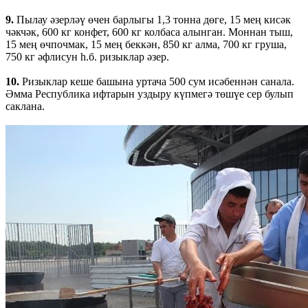
9.
Пылау әзерләү өчен барлыгы 1,3 тонна дөге, 15 мең кисәк
чәкчәк, 600 кг конфет, 600 кг колбаса алынган. Моннан тыш,
15 мең өчпочмак, 15 мең беккән, 850 кг алма, 700 кг груша,
750 кг әфлисун һ.б. ризыклар әзер.
10.
Ризыклар кеше башына уртача 500 сум исәбеннән санала.
Әмма Республика ифтарын уздыру күпмегә төшүе сер булып
саклана.