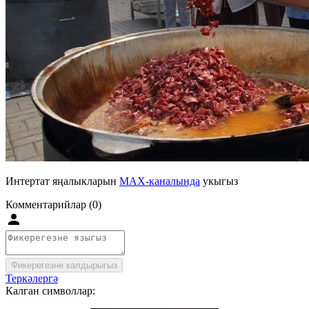
Интертат яңалыкларын
MAX-каналында
укыгыз
Комментарийлар (0)
Фикерегезне калдырыгыз
Теркәлергә
Калган символлар: