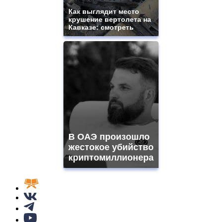
Как выглядит место
крушение вертолета на
Кавказе: смотреть
В ОАЭ произошло
жестокое убийство
криптомиллионера