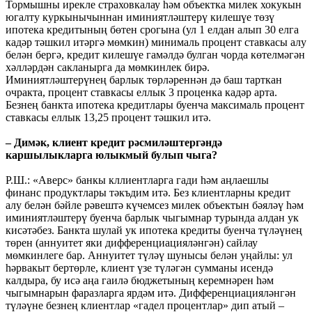
Тормышны ирекле страховкалау һәм объектка милек хокукын
югалту куркынычыннан иминиятләштерү килешүе төзү
ипотека кредитының бөтен срогына (ул 1 елдан алып 30 елга
кадәр тәшкил итәргә мөмкин) минималь процент ставкасы алу
белән бергә, кредит килешүе гамәлдә булган чорда көтелмәгән
хәлләрдән сакланырга да мөмкинлек бирә.
Иминиятләштерүнең барлык төрләреннән дә баш тарткан
очракта, процент ставкасы еллык 3 проценка кадәр арта.
Безнең банкта ипотека кредитлары буенча максималь процент
ставкасы еллык 13,25 процент тәшкил итә.
– Димәк, клиент кредит рәсмиләштергәндә
каршылыкларга юлыкмый булып чыга?
Р.Ш.: «Аверс» банкы кллиентларга гади һәм аңлаешлы
финанс продуктлары тәкъдим итә. Без клиентларны кредит
алу белән бәйле рәвештә күчемсез милек объектын бәяләү һәм
иминиятләштерү буенча барлык чыгымнар турында алдан ук
кисәтәбез. Банкта шулай ук ипотека кредиты буенча түләүнең
төрен (аннуитет яки дифференциацияләнгән) сайлау
мөмкинлеге бар. Аннуитет түләү шунысы белән уңайлы: ул
һәрвакыт бертөрле, клиент үзе түләгән сумманы исендә
калдыра, бу исә аңа гаилә бюджетының керемнәрен һәм
чыгымнарын фаразларга ярдәм итә. Дифференциацияләнгән
түләүне безнең клиентлар «гадел процентлар» дип атый –