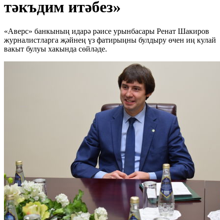
тәкъдим итәбез»
«Аверс» банкының идарә рәисе урынбасары Ренат Шакиров
журналистларга җәйнең үз фатирыңны булдыру өчен иң кулай
вакыт булуы хакында сөйләде.