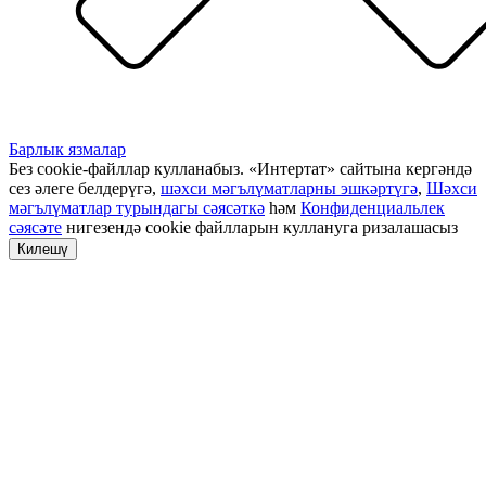
Барлык язмалар
Без cookie-файллар кулланабыз. «Интертат» сайтына кергәндә
сез әлеге белдерүгә,
шәхси мәгълүматларны эшкәртүгә
,
Шәхси
мәгълүматлар турындагы сәясәткә
һәм
Конфиденциальлек
сәясәте
нигезендә cookie файлларын куллануга ризалашасыз
Килешү