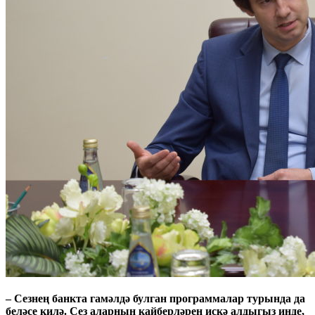
– Сезнең банкта гамәлдә булган программалар турында да
беләсе килә. Сез аларның кайберләрен искә алдыгыз инде,