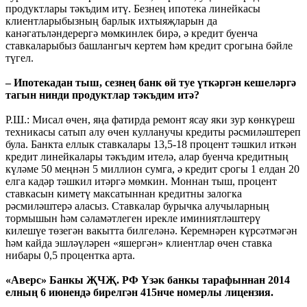
продуктлары тәкъдим итү. Безнең ипотека линейкасы
клиентларыбызның барлык ихтыяҗларын да
канәгатьләндерергә мөмкинлек бирә, ә кредит буенча
ставкаларыбыз башлангыч кертем һәм кредит срогына бәйле
түгел.
– Ипотекадан тыш, сезнең банк өй туе үткәргән кешеләргә
тагын нинди продуктлар тәкъдим итә?
Р.Ш.: Мисал өчен, яңа фатирда ремонт ясау яки зур көнкүреш
техникасы сатып алу өчен кулланучы кредиты рәсмиләштереп
була. Банкта еллык ставкалары 13,5-18 процент тәшкил иткән
кредит линейкалары тәкъдим ителә, алар буенча кредитның
күләме 50 меңнән 5 миллион сумга, ә кредит срогы 1 елдан 20
елга кадәр тәшкил итәргә мөмкин. Моннан тыш, процент
ставкасын киметү максатыннан кредитны залогка
рәсмиләштерә аласыз. Ставкалар бурычка алучыларның
тормышын һәм сәламәтлеген ирекле иминиятләштерү
килешүе төзегән вакытта билгеләнә. Керемнәрен күрсәтмәгән
һәм кайда эшләүләрен «яшергән» клиентлар өчен ставка
нибары 0,5 процентка арта.
«Аверс» Банкы ҖЧҖ. РФ Үзәк банкы тарафыннан 2014
елның 6 июнендә бирелгән 415нче номерлы лицензия.