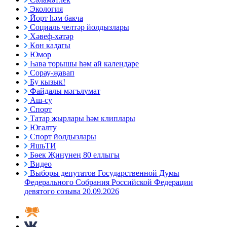
Экология
Йорт һәм бакча
Социаль челтәр йолдызлары
Хәвеф-хәтәр
Көн кадагы
Юмор
Һава торышы һәм ай календаре
Сорау-җавап
Бу кызык!
Файдалы мәгълүмат
Аш-су
Спорт
Татар җырлары һәм клиплары
Югалту
Спорт йолдызлары
ЯшьТИ
Бөек Җиңүнең 80 еллыгы
Видео
Выборы депутатов Государственной Думы
Федерального Собрания Российской Федерации
девятого созыва 20.09.2026