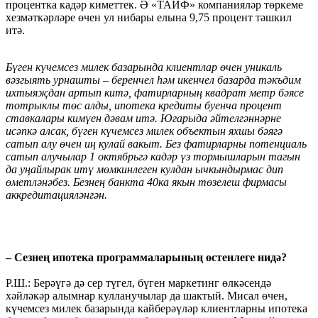
процентка кадәр киметтек. Ә «ТАИФ» компанияләр төркеме
хезмәткәрләре өчен ул нибары елына 9,75 процент тәшкил
итә.
Бүген күчемсез милек базарында клиентлар өчен уникаль
вәзгыять урнашты – беренчел һәм икенчел базарда тәкъдим
ихтыяҗдан артып китә, фатирларның квадрат метр бәясе
тотрыклы төс алды, ипотека кредиты буенча процент
ставкалары кимүен дәвам итә. Югарыда әйтелгәннәрне
исәпкә алсак, бүген күчемсез милек объектын яхшы бәягә
сатып алу өчен иң кулай вакыт. Без фатирларны потенциаль
сатып алучылар 1 октябрьгә кадәр үз тормышларын тагын
да уңайлырак итү мөмкинлеген кулдан ычкындырмас дип
өметләнәбез. Безнең банкта 40ка якын төзелеш фирмасы
аккредитацияләнгән.
– Сезнең ипотека программаларының өстенлеге нидә?
Р.Ш.: Берәүгә дә сер түгел, бүген маркетинг өлкәсендә
хәйләкәр алымнар кулланучылар да шактый. Мисал өчен,
күчемсез милек базарында кайберәүләр клиентларны ипотека