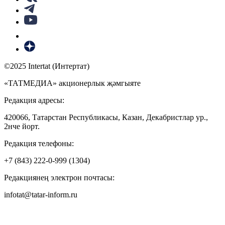
©2025 Intertat (Интертат)
«ТАТМЕДИА» акционерлык җәмгыяте
Редакция адресы:
420066, Татарстан Республикасы, Казан, Декабристлар ур.,
2нче йорт.
Редакция телефоны:
+7 (843) 222-0-999 (1304)
Редакциянең электрон почтасы:
infotat@tatar-inform.ru