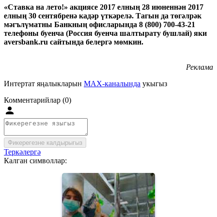
«Ставка на лето!» акциясе 2017 елның 28 июненнән 2017
елның 30 сентябренә кадәр үткәрелә. Тагын да төгәлрәк
мәгълүматны Банкның офисларында 8 (800) 700-43-21
телефоны буенча (Россия буенча шалтырату бушлай) яки
aversbank.ru сайтында белергә мөмкин.
Реклама
Интертат яңалыкларын
MAX-каналында
укыгыз
Комментарийлар (0)
Фикерегезне калдырыгыз
Теркәлергә
Калган символлар: