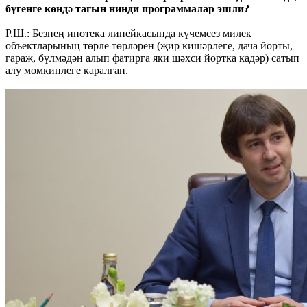
бүгенге көндә тагын нинди программалар эшли?
Р.Ш.: Безнең ипотека линейкасында күчемсез милек
объектларының төрле төрләрен (җир кишәрлеге, дача йорты,
гараж, бүлмәдән алып фатирга яки шәхси йортка кадәр) сатып
алу мөмкинлеге каралган.