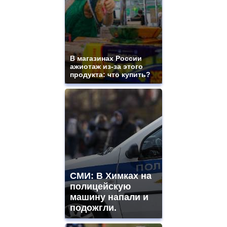
В магазинах России
ажиотаж из-за этого
продукта: что купить?
СМИ: В Химках на
полицейскую
машину напали и
подожгли.