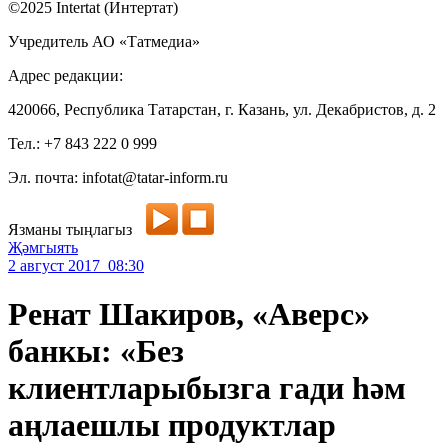
©2025 Intertat (Интертат)
Учредитель АО «Татмедиа»
Адрес редакции:
420066, Республика Татарстан, г. Казань, ул. Декабристов, д. 2
Тел.: +7 843 222 0 999
Эл. почта: infotat@tatar-inform.ru
Язманы тыңлагыз
Җәмгыять
2 август 2017 08:30
Ренат Шакиров, «Аверс»
банкы: «Без
клиентларыбызга гади һәм
аңлаешлы продуктлар