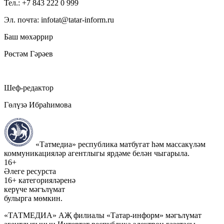
Тел.: +7 843 222 0 999
Эл. почта: infotat@tatar-inform.ru
Баш мөхәррир
Рөстәм Гәрәев
Шеф-редактор
Гөлүзә Ибраһимова
«Татмедиа» республика матбугат һәм массакүләм
коммуникацияләр агентлыгы ярдәме белән чыгарыла.
16+
Әлеге ресурста
16+ категорияләренә
керүче мәгълүмат
булырга мөмкин.
«ТАТМЕДИА» АҖ филиалы «Татар-информ» мәгълүмат