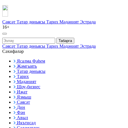
Сәясәт
Татар дөньясы
Тарих
Мәдәният
Эстрада
16+
Табарга
Сәясәт
Татар дөньясы
Тарих
Мәдәният
Эстрада
Сәхифәләр
Ясалма Фәһем
Җәмгыять
Татар дөньясы
Тарих
Мәдәният
Шоу-бизнес
Иҗат
Язмыш
Сәясәт
Дин
Фән
Авыл
Икътисад
Сәламәтлек