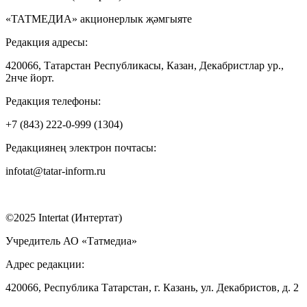
«ТАТМЕДИА» акционерлык җәмгыяте
Редакция адресы:
420066, Татарстан Республикасы, Казан, Декабристлар ур.,
2нче йорт.
Редакция телефоны:
+7 (843) 222-0-999 (1304)
Редакциянең электрон почтасы:
infotat@tatar-inform.ru
©2025 Intertat (Интертат)
Учредитель АО «Татмедиа»
Адрес редакции:
420066, Республика Татарстан, г. Казань, ул. Декабристов, д. 2