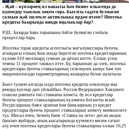
- Җәй – күпләрнең ял вакыты һәм бизнес өлкәсендә дә
күпмедер тынлык хөкем сөрә. Быелгы гадәти булмаган
салкын җәй эшлекле активлыкка ярдәм итәме? Ипотека
кредиты базарында нинди яңалыклар бар?
Р.Ш.: Базарда һава торышына бәйле булмаган глобаль
процесслар бара.
Ипотека торак кредиты агентлыгы мәгълүматлары буенча,
агымдагы елның биш аенда бирелгән ипотека кредитларының
күләме 610 миллиард сумнан да артып китте. Еллык үсеш
темпы 11 процент тәшкил итте. Бу, барыннан да элек, ипотека
кредитлары буенча ставкаларның сизелерлек кимүе һәм төп
макроикътисади параметрларның яхшыруы белән аңлатыла.
Быел тулаем алганда илдә ипотека кредиты өлкәсендә яңа
рекорд куелыр дип уйлыйбыз. Россия Федерациясе Хөкүмәте
планлы рәвештә төп ставканы киметә, бу исә кредитлар
буенча процент ставкаларының күләменә йогынты ясый.
Ресурсларның бәясе арзаная һәм банкларның үз кредит
продуктлары буенча процент ставкаларын киметү мөмкинлеге
туа. Мисал өчен, безнең банк «Ставка на лето» дигән акция
башлап җибәрде, аның кысаларында күчемсез милек сатып
алу өчен ипотека кредитлары буенча ставкаларны еллык 10,25