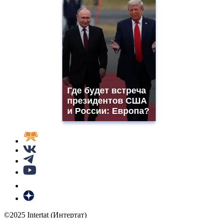
Где будет встреча
президентов США
и России: Европа?
©2025 Intertat (Интертат)