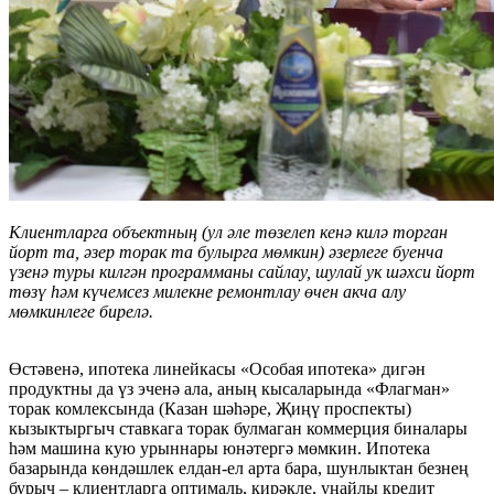
Клиентларга объектның (ул әле төзелеп кенә килә торган
йорт та, әзер торак та булырга мөмкин) әзерлеге буенча
үзенә туры килгән программаны сайлау, шулай ук шәхси йорт
төзү һәм күчемсез милекне ремонтлау өчен акча алу
мөмкинлеге бирелә.
Өстәвенә, ипотека линейкасы «Особая ипотека» дигән
продуктны да үз эченә ала, аның кысаларында «Флагман»
торак комлексында (Казан шәһәре, Җиңү проспекты)
кызыктыргыч ставкага торак булмаган коммерция биналары
һәм машина кую урыннары юнәтергә мөмкин. Ипотека
базарында көндәшлек елдан-ел арта бара, шунлыктан безнең
бурыч – клиентларга оптималь, кирәкле, уңайлы кредит