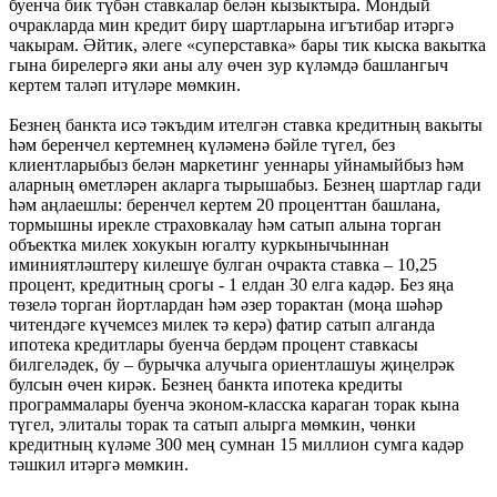
буенча бик түбән ставкалар белән кызыктыра. Мондый
очракларда мин кредит бирү шартларына игътибар итәргә
чакырам. Әйтик, әлеге «суперставка» бары тик кыска вакытка
гына бирелергә яки аны алу өчен зур күләмдә башлангыч
кертем таләп итүләре мөмкин.
Безнең банкта исә тәкъдим ителгән ставка кредитның вакыты
һәм беренчел кертемнең күләменә бәйле түгел, без
клиентларыбыз белән маркетинг уеннары уйнамыйбыз һәм
аларның өметләрен акларга тырышабыз. Безнең шартлар гади
һәм аңлаешлы: беренчел кертем 20 проценттан башлана,
тормышны ирекле страховкалау һәм сатып алына торган
объектка милек хокукын югалту куркынычыннан
иминиятләштерү килешүе булган очракта ставка – 10,25
процент, кредитның срогы - 1 елдан 30 елга кадәр. Без яңа
төзелә торган йортлардан һәм әзер торактан (моңа шәһәр
читендәге күчемсез милек тә керә) фатир сатып алганда
ипотека кредитлары буенча бердәм процент ставкасы
билгеләдек, бу – бурычка алучыга ориентлашуы җиңелрәк
булсын өчен кирәк. Безнең банкта ипотека кредиты
программалары буенча эконом-класска караган торак кына
түгел, элиталы торак та сатып алырга мөмкин, чөнки
кредитның күләме 300 мең сумнан 15 миллион сумга кадәр
тәшкил итәргә мөмкин.