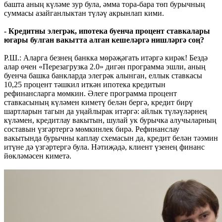
башта аның күләме зур була, әмма тора-бара төп бурычның
суммасы азайганлыктан түләү акрынлап кими.
- Кредитны элегрәк, ипотека буенча процент ставкалары
югары булган вакытта алган кешеләргә нишләргә соң?
Р.Ш.: Аларга безнең банкка мөрәҗәгать итәргә кирәк! Бездә
алар өчен «Перезагрузка 2.0» дигән программа эшли, аның
буенча башка банкларда элегрәк алынган, еллык ставкасы
10,25 процент тәшкил иткән ипотека кредитын
рефинансларга мөмкин. Әлеге программа процент
ставкасының күләмен киметү белән бергә, кредит бирү
шартларын тагын да уңайлырак итәргә: айлык түләүләрнең
күләмен, кредитлау вакытын, шулай ук бурычка алучыларның
составын үзгәртергә мөмкинлек бирә. Рефинанслау
вакытында бурычны каплау схемасын да, кредит белән тәэмин
итүне дә үзгәртергә була. Нәтиҗәдә, клиент үзенең финанс
йөкләмәсен киметә.