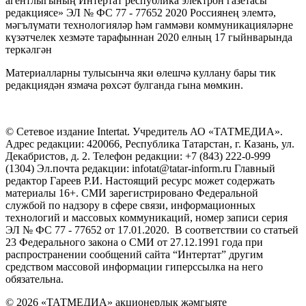
агентлыгының Интертат республика электрон газетасы
редакциясе» ЭЛ № ФС 77 - 77652 2020 Россиянең элемтә,
мәгълүмати технологияләр һәм гаммәви коммуникацияләрне
күзәтчелек хезмәте тарафыннан 2020 елның 17 гыйнварында
теркәлгән
Материалларны тулысынча яки өлешчә куллану бары тик
редакциядән язмача рөхсәт булганда гына мөмкин.
© Сетевое издание Intertat. Учредитель АО «ТАТМЕДИА».
Адрес редакции: 420066, Республика Татарстан, г. Казань, ул.
Декабристов, д. 2. Телефон редакции: +7 (843) 222-0-999
(1304) Эл.почта редакции: infotat@tatar-inform.ru Главный
редактор Гареев Р.И. Настоящий ресурс может содержать
материалы 16+. СМИ зарегистрировано Федеральной
службой по надзору в сфере связи, информационных
технологий и массовых коммуникаций, номер записи серия
ЭЛ № ФС 77 - 77652 от 17.01.2020. В соответствии со статьей
23 Федерального закона о СМИ от 27.12.1991 года при
распространении сообщений сайта “Интертат” другим
средством массовой информации гиперссылка на него
обязательна.
© 2026 «ТАТМЕДИА» акционерлык җәмгыяте