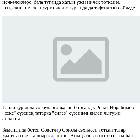
нечкәлекләре, бала туганда хатын үзен ничек тотканы,
кендекне ничек кисәргә икәне турында да тәфсилләп сөйләде.
Гаилә турында сорауларга җавап биргәндә, Ренат Ибраһимов
"секс" сүзенең татарча "сигез" сүзеннән килеп чыгуын
аңлатты.
Заманында бөтен Советлар Союзы сәхнәсен тоткан татар
җырчысы өч тапкыр өйләнгән. Аның әлегә сигез баласы бар.