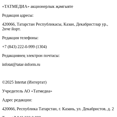
«ТАТМЕДИА» акционерлык җәмгыяте
Редакция адресы:
420066, Татарстан Республикасы, Казан, Декабристлар ур.,
2нче йорт.
Редакция телефоны:
+7 (843) 222-0-999 (1304)
Редакциянең электрон почтасы:
infotat@tatar-inform.ru
©2025 Intertat (Интертат)
Учредитель АО «Татмедиа»
Адрес редакции:
420066, Республика Татарстан, г. Казань, ул. Декабристов, д. 2