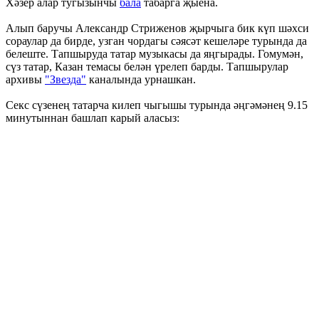
Хәзер алар тугызынчы
бала
табарга җыена.
Алып баручы Александр Стриженов җырчыга бик күп шәхси
сораулар да бирде, узган чордагы сәясәт кешеләре турында да
белеште. Тапшыруда татар музыкасы да яңгырады. Гомумән,
сүз татар, Казан темасы белән үрелеп барды. Тапшырулар
архивы
"Звезда"
каналында урнашкан.
Секс сүзенең татарча килеп чыгышы турында әңгәмәнең 9.15
минутыннан башлап карый аласыз: