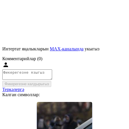
Интертат яңалыкларын
MAX-каналында
укыгыз
Комментарийлар (0)
Фикерегезне калдырыгыз
Теркәлергә
Калган символлар: