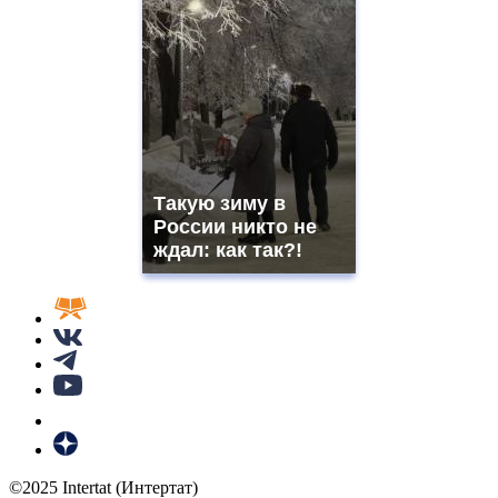
Такую зиму в
России никто не
ждал: как так?!
©2025 Intertat (Интертат)