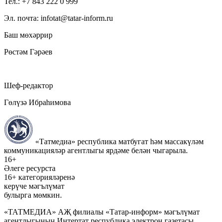
Тел.: +7 843 222 0 999
Эл. почта: infotat@tatar-inform.ru
Баш мөхәррир
Рөстәм Гәрәев
Шеф-редактор
Гөлүзә Ибраһимова
«Татмедиа» республика матбугат һәм массакүләм
коммуникацияләр агентлыгы ярдәме белән чыгарыла.
16+
Әлеге ресурста
16+ категорияләренә
керүче мәгълүмат
булырга мөмкин.
«ТАТМЕДИА» АҖ филиалы «Татар-информ» мәгълүмат
агентлыгының Интертат республика электрон газетасы