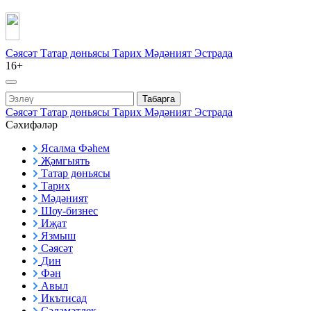
Сәясәт
Татар дөньясы
Тарих
Мәдәният
Эстрада
16+
Табарга
Сәясәт
Татар дөньясы
Тарих
Мәдәният
Эстрада
Сәхифәләр
Ясалма Фәһем
Җәмгыять
Татар дөньясы
Тарих
Мәдәният
Шоу-бизнес
Иҗат
Язмыш
Сәясәт
Дин
Фән
Авыл
Икътисад
Сәламәтлек