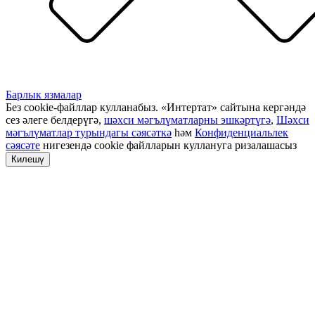
Барлык язмалар
Без cookie-файллар кулланабыз. «Интертат» сайтына кергәндә
сез әлеге белдерүгә,
шәхси мәгълүматларны эшкәртүгә
,
Шәхси
мәгълүматлар турындагы сәясәткә
һәм
Конфиденциальлек
сәясәте
нигезендә cookie файлларын куллануга ризалашасыз
Килешү