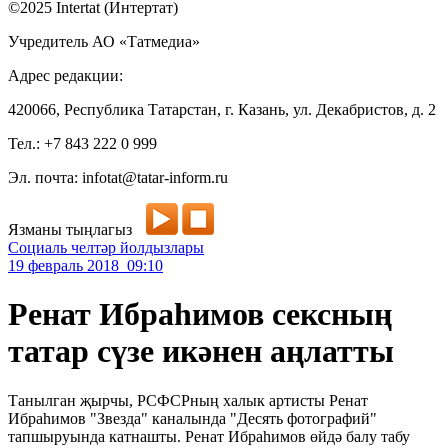
©2025 Intertat (Интертат)
Учредитель АО «Татмедиа»
Адрес редакции:
420066, Республика Татарстан, г. Казань, ул. Декабристов, д. 2
Тел.: +7 843 222 0 999
Эл. почта: infotat@tatar-inform.ru
Язманы тыңлагыз
Социаль челтәр йолдызлары
19 февраль 2018 09:10
Ренат Ибраһимов сексның
татар сүзе икәнен аңлатты
Танылган җырчы, РСФСРның халык артисты Ренат
Ибраһимов "Звезда" каналында "Десять фотографий"
тапшыруында катнашты. Ренат Ибраһимов өйдә балу табу