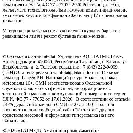
редакциясе» ЭЛ № ФС 77 - 77652 2020 Россиянең элемтә,
мәгълүмати технологияләр һәм гаммәви коммуникацияләрне
күзәтчелек хезмәте тарафыннан 2020 елның 17 гыйнварында
теркәлгән
Материалларны тулысынча яки өлешчә куллану бары тик
редакциядән язмача рөхсәт булганда гына мөмкин.
© Сетевое издание Intertat. Учредитель АО «ТАТМЕДИА».
Адрес редакции: 420066, Республика Татарстан, г. Казань, ул.
Декабристов, д. 2. Телефон редакции: +7 (843) 222-0-999
(1304) Эл.почта редакции: infotat@tatar-inform.ru Главный
редактор Гареев Р.И. Настоящий ресурс может содержать
материалы 16+. СМИ зарегистрировано Федеральной
службой по надзору в сфере связи, информационных
технологий и массовых коммуникаций, номер записи серия
ЭЛ № ФС 77 - 77652 от 17.01.2020. В соответствии со статьей
23 Федерального закона о СМИ от 27.12.1991 года при
распространении сообщений сайта “Интертат” другим
средством массовой информации гиперссылка на него
обязательна.
© 2026 «ТАТМЕДИА» акционерлык җәмгыяте