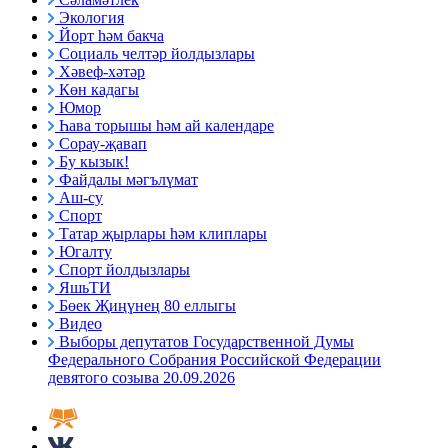
Экология
Йорт һәм бакча
Социаль челтәр йолдызлары
Хәвеф-хәтәр
Көн кадагы
Юмор
Һава торышы һәм ай календаре
Сорау-җавап
Бу кызык!
Файдалы мәгълүмат
Аш-су
Спорт
Татар җырлары һәм клиплары
Югалту
Спорт йолдызлары
ЯшьТИ
Бөек Җиңүнең 80 еллыгы
Видео
Выборы депутатов Государственной Думы
Федерального Собрания Российской Федерации
девятого созыва 20.09.2026