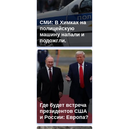
СМИ: В Химках на
полицейскую
машину напали и
подожгли.
Где будет встреча
президентов США
и России: Европа?