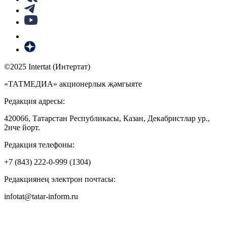
©2025 Intertat (Интертат)
«ТАТМЕДИА» акционерлык җәмгыяте
Редакция адресы:
420066, Татарстан Республикасы, Казан, Декабристлар ур.,
2нче йорт.
Редакция телефоны:
+7 (843) 222-0-999 (1304)
Редакциянең электрон почтасы:
infotat@tatar-inform.ru