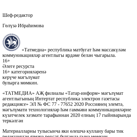
Шеф-редактор
Гөлүзә Ибраһимова
«Татмедиа» республика матбугат һәм массакүләм
коммуникацияләр агентлыгы ярдәме белән чыгарыла.
16+
Әлеге ресурста
16+ категорияләренә
керүче мәгълүмат
булырга мөмкин.
«ТАТМЕДИА» АҖ филиалы «Татар-информ» мәгълүмат
агентлыгының Интертат республика электрон газетасы
редакциясе» ЭЛ № ФС 77 - 77652 2020 Россиянең элемтә,
мәгълүмати технологияләр һәм гаммәви коммуникацияләрне
күзәтчелек хезмәте тарафыннан 2020 елның 17 гыйнварында
теркәлгән
Материалларны тулысынча яки өлешчә куллану бары тик
редакциядән язмача рөхсәт булганда гына мөмкин.