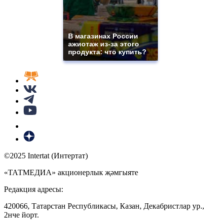
В магазинах России
ажиотаж из-за этого
продукта: что купить?
©2025 Intertat (Интертат)
«ТАТМЕДИА» акционерлык җәмгыяте
Редакция адресы:
420066, Татарстан Республикасы, Казан, Декабристлар ур.,
2нче йорт.