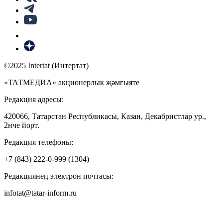
©2025 Intertat (Интертат)
«ТАТМЕДИА» акционерлык җәмгыяте
Редакция адресы:
420066, Татарстан Республикасы, Казан, Декабристлар ур.,
2нче йорт.
Редакция телефоны:
+7 (843) 222-0-999 (1304)
Редакциянең электрон почтасы:
infotat@tatar-inform.ru