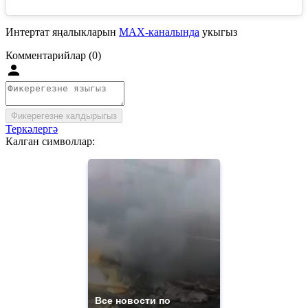
Интертат яңалыкларын
MAX-каналында
укыгыз
Комментарийлар (0)
Фикерегезне калдырыгыз
Теркәлергә
Калган символлар:
Все новости по