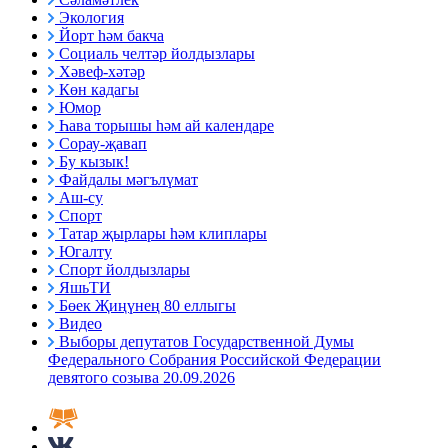
Экология
Йорт һәм бакча
Социаль челтәр йолдызлары
Хәвеф-хәтәр
Көн кадагы
Юмор
Һава торышы һәм ай календаре
Сорау-җавап
Бу кызык!
Файдалы мәгълүмат
Аш-су
Спорт
Татар җырлары һәм клиплары
Югалту
Спорт йолдызлары
ЯшьТИ
Бөек Җиңүнең 80 еллыгы
Видео
Выборы депутатов Государственной Думы
Федерального Собрания Российской Федерации
девятого созыва 20.09.2026