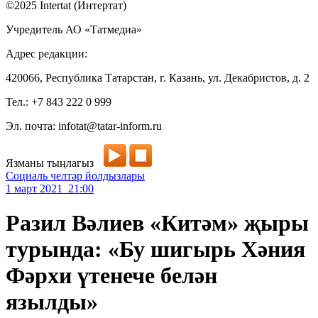
©2025 Intertat (Интертат)
Учредитель АО «Татмедиа»
Адрес редакции:
420066, Республика Татарстан, г. Казань, ул. Декабристов, д. 2
Тел.: +7 843 222 0 999
Эл. почта: infotat@tatar-inform.ru
Язманы тыңлагыз
Социаль челтәр йолдызлары
1 март 2021 21:00
Разил Вәлиев «Китәм» җыры
турында: «Бу шигырь Хәния
Фәрхи үтенече белән
язылды»