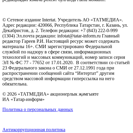
© Сетевое издание Intertat. Учредитель АО «ТАТМЕДИА».
Адрес редакции: 420066, Республика Татарстан, г. Казань, ул.
Декабристов, д. 2. Телефон редакции: +7 (843) 222-0-999
(1304) Эл.почта редакции: infotat@tatar-inform.ru Главный
редактор Гареев Р.И. Настоящий ресурс может содержать
материалы 16+. СМИ зарегистрировано Федеральной
службой по надзору в сфере связи, информационных
технологий и массовых коммуникаций, номер записи серия
ЭЛ № ФС 77 - 77652 от 17.01.2020. В соответствии со статьей
23 Федерального закона о СМИ от 27.12.1991 года при
распространении сообщений сайта “Интертат” другим
средством массовой информации гиперссылка на него
обязательна.
© 2026 «ТАТМЕДИА» акционерлык җәмгыяте
ИА «Татар-информ»
Политика о персональных данных
Антикоррупционная политика