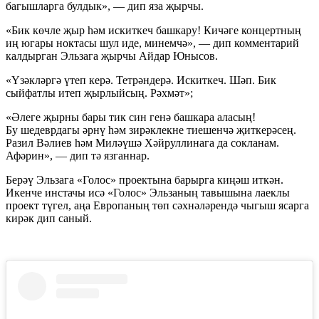
багышларга булдык», — дип яза җырчы.
«Бик көчле җыр һәм искиткеч башкару! Кичәге концертның
иң югары ноктасы шул иде, минемчә», — дип комментарий
калдырган Эльзага җырчы Айдар Юнысов.
«Үзәкләргә үтеп керә. Тетрәндерә. Искиткеч. Шәп. Бик
сыйфатлы итеп җырлыйсың. Рәхмәт»;
«Әлеге җырны бары тик син генә башкара аласың!
Бу шедеврдагы әрнү һәм зирәклекне тиешенчә җиткерәсең.
Разил Вәлиев һәм Миләүшә Хәйруллинага да сокланам.
Афәрин», — дип тә язганнар.
Берәү Эльзага «Голос» проектына барырга киңәш иткән.
Икенче инстачы исә «Голос» Эльзаның тавышына лаеклы
проект түгел, аңа Европаның төп сәхнәләрендә чыгыш ясарга
кирәк дип саный.