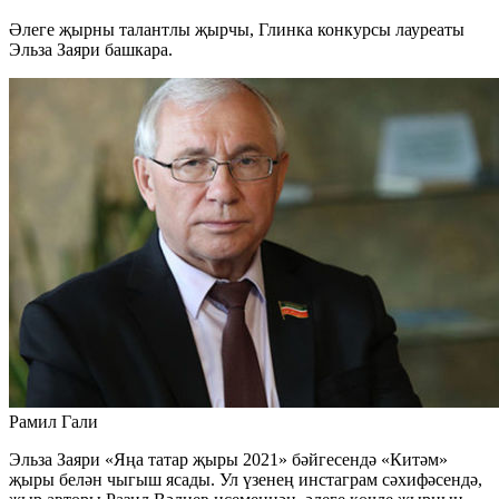
Әлеге җырны талантлы җырчы, Глинка конкурсы лауреаты
Эльза Заяри башкара.
Рамил Гали
Эльза Заяри «Яңа татар җыры 2021» бәйгесендә «Китәм»
җыры белән чыгыш ясады. Ул үзенең инстаграм сәхифәсендә,