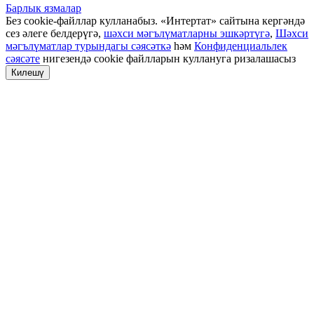
Барлык язмалар
Без cookie-файллар кулланабыз. «Интертат» сайтына кергәндә
сез әлеге белдерүгә,
шәхси мәгълүматларны эшкәртүгә
,
Шәхси
мәгълүматлар турындагы сәясәткә
һәм
Конфиденциальлек
сәясәте
нигезендә cookie файлларын куллануга ризалашасыз
Килешү