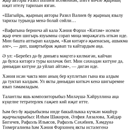
җыр авторы Разил Вәлиев исеменнән, әлеге көчле җырның
иҗат ителү тарихын язган.
«Шагыйрь, җырның авторы Разил Вәлиев бу җырның язылу
тарихы турында менә болай сөйли…
«Вафатына берничә ай кала Хәния Фәрхи «Китәм» исемле
җыр өчен шигырь язуымны сорап миңа мөрәҗәгать иткән иде.
Мин башта аптырап калдым, «Кая китәргә җыенасың, ашыкма
әле», — дип, шаяртыбрак җавап та кайтардым аңа.
Ә ул: «Беребез дә бу дөньяга мәңгегә килмәгән, кайчан
да булса китәргә туры киләчәк бит. Мин сәхнәдән китүне дә,
дөньядан китүне дә уйлап әйтәм», — дигән иде.
Хәния исән чакта мин аның бер куплетын гына яза алдым
да туктап калдым. Ул якты дөньядан киткәч кенә шигыремне
язып тәмамладым.
Талантлы яшь композиторыбыз Миләүшә Хәйруллина аңа
күңелне тетрәтерлек гаҗәеп көй иҗат итте.
Һәм без бу җырыбызны инде бакыйлыкка күчкән мәшһүр
җырчыларыбыз: Илһам Шакиров, Әлфия Авзалова, Хәйдәр
Бигичев, Рафаэль Ильясов, Рафаэль Сәхәбиев, Хәмдүнә
Тимергалиева һәм Хәния Фәрхинең якты истәлегенә