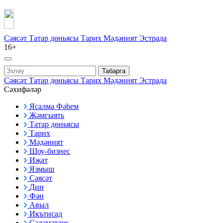
Сәясәт
Татар дөньясы
Тарих
Мәдәният
Эстрада
16+
Табарга
Сәясәт
Татар дөньясы
Тарих
Мәдәният
Эстрада
Сәхифәләр
Ясалма Фәһем
Җәмгыять
Татар дөньясы
Тарих
Мәдәният
Шоу-бизнес
Иҗат
Язмыш
Сәясәт
Дин
Фән
Авыл
Икътисад
Сәламәтлек