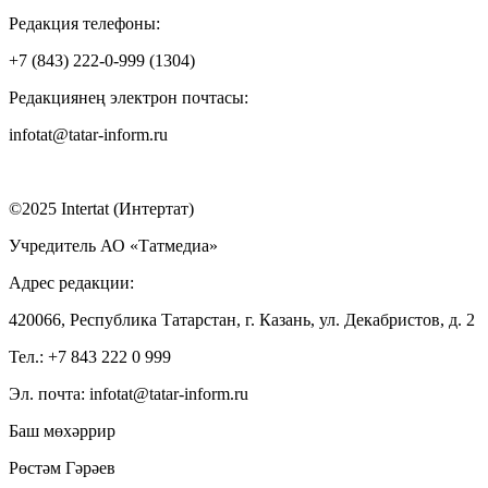
Редакция телефоны:
+7 (843) 222-0-999 (1304)
Редакциянең электрон почтасы:
infotat@tatar-inform.ru
©2025 Intertat (Интертат)
Учредитель АО «Татмедиа»
Адрес редакции:
420066, Республика Татарстан, г. Казань, ул. Декабристов, д. 2
Тел.: +7 843 222 0 999
Эл. почта: infotat@tatar-inform.ru
Баш мөхәррир
Рөстәм Гәрәев