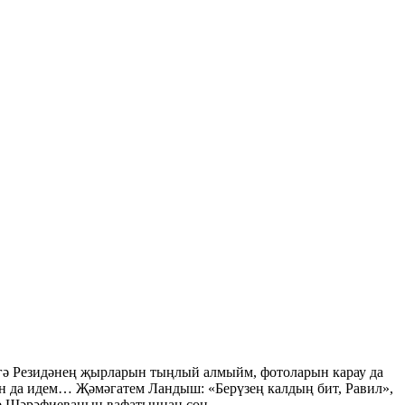
егә Резидәнең җырларын тыңлый алмыйм, фотоларын карау да
ан да идем… Җәмәгатем Ландыш: «Берүзең калдың бит, Равил»,
дә Шәрәфиеваның вафатыннан соң.