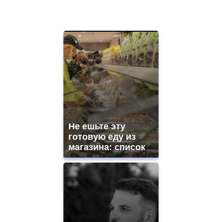
Не ешьте эту
готовую еду из
магазина: список