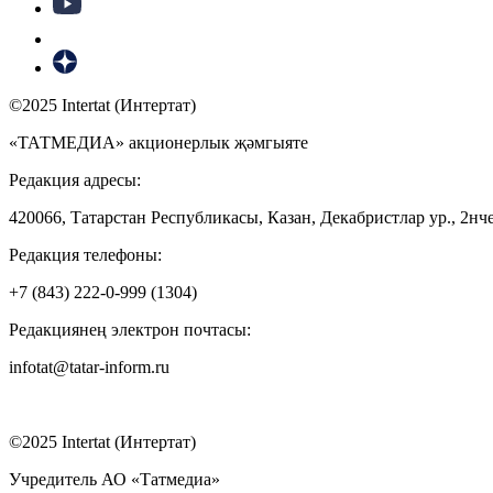
©2025 Intertat (Интертат)
«ТАТМЕДИА» акционерлык җәмгыяте
Редакция адресы:
420066, Татарстан Республикасы, Казан, Декабристлар ур., 2нче
Редакция телефоны:
+7 (843) 222-0-999 (1304)
Редакциянең электрон почтасы:
infotat@tatar-inform.ru
©2025 Intertat (Интертат)
Учредитель АО «Татмедиа»