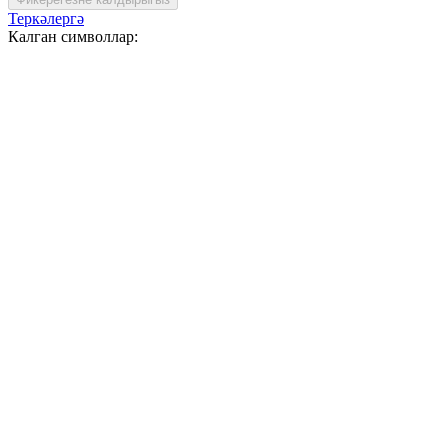
Теркәлергә
Калган символлар: