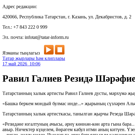
Адрес редакции:
420066, Республика Татарстан, г. Казань, ул. Декабристов, д. 2
Тел.: +7 843 222 0 999
Эл. почта: infotat@tatar-inform.ru
Язманы тыңлагыз
Татар җырлары һәм клиплары
17 май 2026 10:06
Равил Галиев Резидә Шәрәфие
Татарстанның халык артисты Равил Галиев дусты, мәрхүмә җы
«Башка беркем мондый булмас инде...» җырының сүзләрен Аль
Татарстанның халык артисткасы, танылган җырчы Резеда Шәр
«Резидәне югалтуның ачысы, әрнү көннән-көн арта гына бара
авыр. Ничектер күңелем, йөрәгем кабул итми аның китүен. Үз
– дигәч, аңлау килде. Чынлап та, мин берьялгызым калганмын 