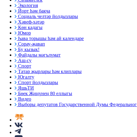
Экология
Йорт һәм бакча
Социаль челтәр йолдызлары
Хәвеф-хәтәр
Көн кадагы
Юмор
Һава торышы һәм ай календаре
Сорау-җавап
Бу кызык!
Файдалы мәгълүмат
Аш-су
Спорт
Татар җырлары һәм клиплары
Югалту
Спорт йолдызлары
ЯшьТИ
Бөек Җиңүнең 80 еллыгы
Видео
Выборы депутатов Государственной Думы Федерального