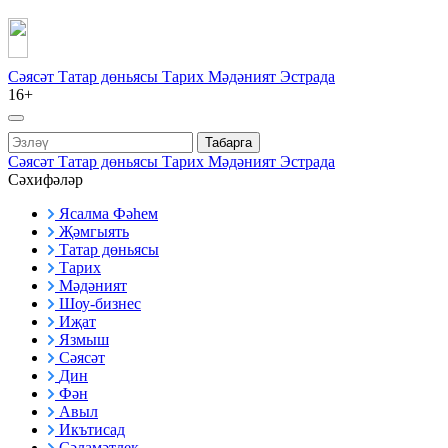
Сәясәт
Татар дөньясы
Тарих
Мәдәният
Эстрада
16+
Табарга
Сәясәт
Татар дөньясы
Тарих
Мәдәният
Эстрада
Сәхифәләр
Ясалма Фәһем
Җәмгыять
Татар дөньясы
Тарих
Мәдәният
Шоу-бизнес
Иҗат
Язмыш
Сәясәт
Дин
Фән
Авыл
Икътисад
Сәламәтлек