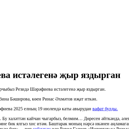
ва истәлегенә җыр яздырган
рчыбыз Резидә Шәрәфиева истәлегенә җыр яздырган.
бина Бәширова, көен Ринас Әхмәтов иҗат иткән.
әфиева 2025 елның 19 июлендә каты авырудан
вафат булды.
… Бу халәттән кайчан чыгарбыз, белмим… Дөресен әйткәндә, әл
емне бик ялгыз хис итәм. Баштарак моның нәрсә икәнен аңламаг
икән бит», – дип
сөйләгән
иде Равил Галиев «Интертат»ка Рези