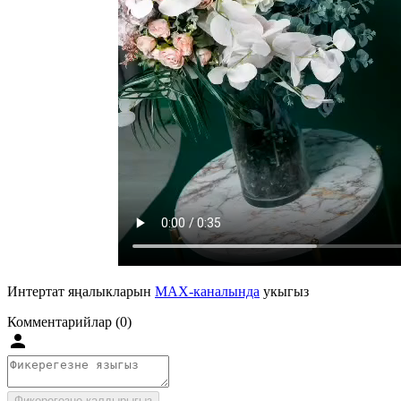
Интертат яңалыкларын
MAX-каналында
укыгыз
Комментарийлар (0)
Фикерегезне калдырыгыз