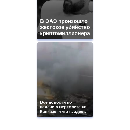
В ОАЭ произошло
жестокое убийство
криптомиллионера
Все новости по
падению вертолета на
Кавказе: читать здесь