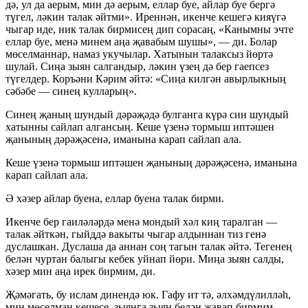
дә, ул да аерым, мин дә аерым, еллар буе, айлар буе бергә
түгел, ләкин талак әйтми». Иреннән, икенче кешегә кияүгә
чыгар иде, ник талак бирмисең дип сорасаң, «Канымны эчте
еллар буе, менә минем аңа җавабым шушы», — ди. Болар
мөселманнар, намаз укучылар. Хатынын талаксыз йөртә
шулай. Сиңа зыян салгандыр, ләкин үзең дә бер гаепсез
түгелдер. Коръәни Кәрим әйтә: «Сиңа килгән авырлыкның
сәбәбе — синең кулларың».
Синең җаның шундый дәрәҗәдә булганга күрә син шундый
хатынны сайлап алгансың. Кеше үзенә тормыш иптәшен
җанының дәрәҗәсенә, иманына карап сайлап ала.
Кеше үзенә тормыш иптәшен җанының дәрәҗәсенә, иманына
карап сайлап ала.
Ә хәзер айлар буена, еллар буена талак бирми.
Икенче бер гаиләләрдә менә мондый хәл киң таралган —
талак әйткән, гыйддә вакыты чыгар алдыннан тиз генә
дуслашкан. Дуслаша да аннан соң тагын талак әйтә. Тегенең
белән чуртан балыгы кебек уйнап йөри. Миңа зыян салды,
хәзер мин аңа ирек бирмим, ди.
Җәмәгать, бу ислам динендә юк. Гафу ит тә, әлхәмдүлилләһ,
мин мөселман кешесе, зыянга зыян белән җавап бирмим,