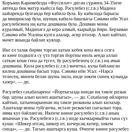
Коръәни Кәримебездә «Фуссиләт» дигән сүрәнең 34-35нче
аятендә бик матур кыйсса бар. Рәсүлебез (с.г.в.) Мәдинә
шәһәрендә булганда бер кабилә була. Бу кабиләдә барысы
да мөшрикләр була, шуның кабилә башлыгы Сәмәмә ибн Усал
рәсүлебезнең иң каты дошманы була. Дошман моны
күралмый, Мәдинәгә дә керә алмый, кырыйда йөри. Берзаман
Сәмәмә ибн Усалны кулга алалар, әсир итәләр. Алып кайтып,
мәчет янында бәйләп куялар.
Ике ел талак бирми торган хатын кебек кенә яисә сезгә
яз көне подвалга су үтә торган йортны июль аенда аллап
саткан кеше генә дә түгел, бу рәсүлебезнең (с.г.в.) иң ачык
дошманы. Килә рәсүлебез (с.г.в.) мәчеткә, кулы бәйләнгән
килеш дошманы басып тора. Сәмәмә ибн Усал: «Нәрсә
телисең, минем белән шуны эшлә, инде хөкем синең кулыңда
хәзер», — ди.
Рәсүлебез сәхабәләренә: «Йортыгызда нинди иң тәмле ризык
бар, шуны алып килеп ашатыгыз», — ди. Сәхабәләр өйләренә
кайтып, хатыннарыннан иң тәмле ризыкны алып киләләр.
Ашаталар моны туйганчы, өстәле ризыктан сыгылып тора,
әмма кул бәйләнгән. Икенче көнне рәсүлебез (с.г.в.) аның
яныннан уза. Рәсүлебезгә (с.г.в.) инде кычкырмыйча гына сүз
куша: «Шөкер итсәң, шөкер ит, кичерсәң кичер, хөкем
синдә», — ди. Тагын ашатырга куша. Өченче көнне рәсүлебез