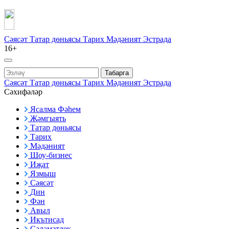
Сәясәт
Татар дөньясы
Тарих
Мәдәният
Эстрада
16+
Табарга
Сәясәт
Татар дөньясы
Тарих
Мәдәният
Эстрада
Сәхифәләр
Ясалма Фәһем
Җәмгыять
Татар дөньясы
Тарих
Мәдәният
Шоу-бизнес
Иҗат
Язмыш
Сәясәт
Дин
Фән
Авыл
Икътисад
Сәламәтлек