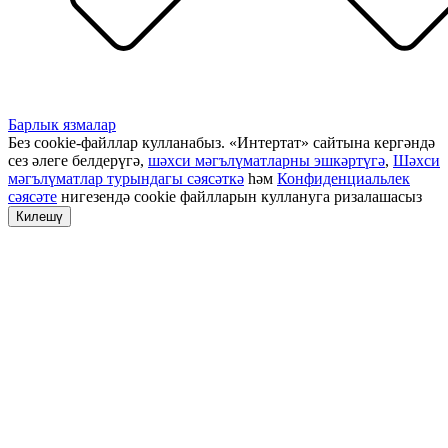
Барлык язмалар
Без cookie-файллар кулланабыз. «Интертат» сайтына кергәндә
сез әлеге белдерүгә,
шәхси мәгълүматларны эшкәртүгә
,
Шәхси
мәгълүматлар турындагы сәясәткә
һәм
Конфиденциальлек
сәясәте
нигезендә cookie файлларын куллануга ризалашасыз
Килешү