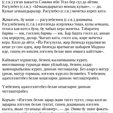
(с.г.в.) узган вакытта Сәмәмә ибн Усал бер сүз дә әйтми.
Рәсүлебез (с.г.в.): «Ычкындырыгыз моның кулын», — ди.
Кулын ычкындыралар. Рәсүлебез (с.г.в.) мәчеткә кереп китә.
Җәмәгать, бу кеше — рәсүлебезнең (с.г.в.) дошманы.
Рәсүлебезнең (с.г.в.) изгелендә әсирлеккә төшә, кулы ычкына,
теләсә кая китсә була, бу чабып керә мәчеткә. Тәһарәтең
бармы — юк, госелең бармы — юк. Бар башта госел ал, аннан
соң керерсең, диләр. Чыгып китә, госел ала, кире мәчеткә
керә. Килә дә әйтә: «Йа Рәсүлулла, җир йөзендә күралмаган
кеше ул син идең, җир йөзендә яратмаган шәһәрем Мәдинә
иде, синең өч көнлек изгелең белән мин иманга кайттым».
Кайвакыт күршеләр, безнең кыланмышны күреп,
мөселманнар турында яман уйлыйлар, безнең алдау-
зыяннарыбызны күреп, диннән читләшәләр. Без аларга матур
үрнәк, матур тормыш, изгелек күрсәтә белмибез. Үзебезнең
әдәпсезлегебез белән кешеләрне диннән читләштерәбез.
Үзебезнең әдәпсезлегебез белән кешеләрне диннән
читләштерәбез.
Коръән: «Изгелек белән зарар-зыян тигез түгел, сиңа килгән
зарарны изгелек белән туктат, синең дошманың изгелек
кылса, якын туганыңа әйләнер», — ди. Әмма бу эшне фәкать