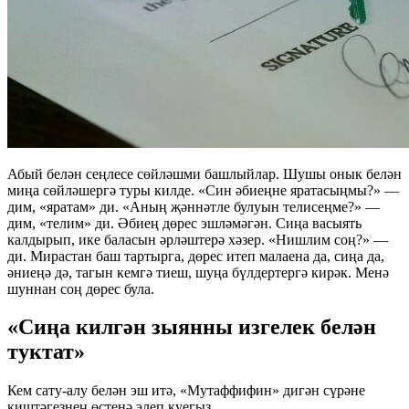
Абый белән сеңлесе сөйләшми башлыйлар. Шушы онык белән
миңа сөйләшергә туры килде. «Син әбиеңне яратасыңмы?» —
дим, «яратам» ди. «Аның җәннәтле булуын телисеңме?» —
дим, «телим» ди. Әбиең дөрес эшләмәгән. Сиңа васыять
калдырып, ике баласын әрләштерә хәзер. «Нишлим соң?» —
ди. Мирастан баш тартырга, дөрес итеп малаена да, сиңа да,
әниеңә дә, тагын кемгә тиеш, шуңа бүлдертергә кирәк. Менә
шуннан соң дөрес була.
«Сиңа килгән зыянны изгелек белән
туктат»
Кем сату-алу белән эш итә, «Мутаффифин» дигән сүрәне
киштәгезнең өстенә элеп куегыз.