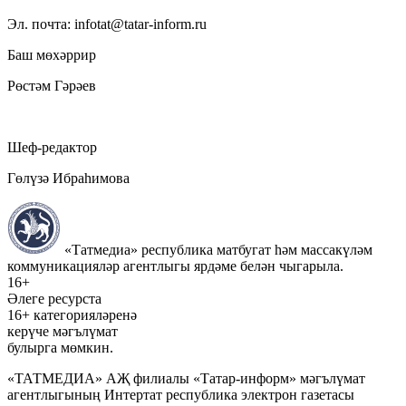
Эл. почта: infotat@tatar-inform.ru
Баш мөхәррир
Рөстәм Гәрәев
Шеф-редактор
Гөлүзә Ибраһимова
«Татмедиа» республика матбугат һәм массакүләм
коммуникацияләр агентлыгы ярдәме белән чыгарыла.
16+
Әлеге ресурста
16+ категорияләренә
керүче мәгълүмат
булырга мөмкин.
«ТАТМЕДИА» АҖ филиалы «Татар-информ» мәгълүмат
агентлыгының Интертат республика электрон газетасы