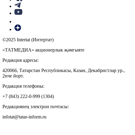
©2025 Intertat (Интертат)
«ТАТМЕДИА» акционерлык җәмгыяте
Редакция адресы:
420066, Татарстан Республикасы, Казан, Декабристлар ур.,
2нче йорт.
Редакция телефоны:
+7 (843) 222-0-999 (1304)
Редакциянең электрон почтасы:
infotat@tatar-inform.ru