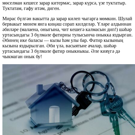
мөселман кешесе зарар китермәс, зарар күрсә, үзе туктатыр.
Туктатам, гафу итәм, диген.
Мирас бүлгән вакытта да зарар килеп чыгарга мөмкин. Шулай
бервакыт минем янга киңәш сорап килделәр. Үләре алдыннан
әбиләре (малаена, оныгына, чит кешегә калмасын дип!) шәһәр
уртасындагы 3 бүлмәле фатирны тулысынча оныкка яздырган.
Әбинең ике баласы — кызы һәм улы бар. Фатир кызының
кызына яздырылган. Әби үлә, васыятьне ачалар, шәһәр
уртасындагы 3 бүлмәле фатир оныкныкы. Әле кияүгә дә
чыкмаган онык бу!