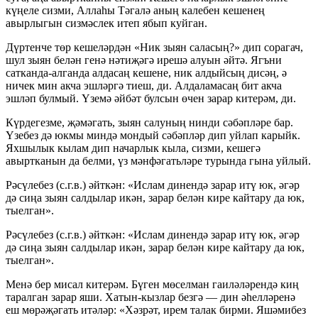
күңеле сизми, Аллаһы Тәгалә аның калебен кешенең
авырлыгын сизмәслек итеп ябып куйган.
Дүртенче төр кешеләрдән «Ник зыян саласың?» дип сорагач,
шул зыян белән генә нәтиҗәгә ирешә алуын әйтә. Ягъни
сатканда-алганда алдасаң кешене, ник алдыйсың дисәң, ә
ничек мин акча эшләргә тиеш, ди. Алдаламасаң бит акча
эшләп булмый. Үземә әйбәт булсын өчен зарар китерәм, ди.
Күрдегезме, җәмәгать, зыян салуның нинди сәбәпләре бар.
Үзебез дә юкмы миндә мондый сәбәпләр дип уйлап карыйк.
Яхшылык кылам дип начарлык кыла, сизми, кешегә
авыртканын да белми, үз мәнфәгатьләре турында гына уйлый.
Рәсүлебез (с.г.в.) әйткән: «Ислам динендә зарар итү юк, әгәр
дә сиңа зыян салдылар икән, зарар белән кире кайтару да юк,
тыелган».
Рәсүлебез (с.г.в.) әйткән: «Ислам динендә зарар итү юк, әгәр
дә сиңа зыян салдылар икән, зарар белән кире кайтару да юк,
тыелган».
Менә бер мисал китерәм. Бүген мөселман гаиләләрендә киң
таралган зарар яши. Хатын-кызлар безгә — дин әһелләренә
еш мөрәҗәгать итәләр: «Хәзрәт, ирем талак бирми. Яшәмибез