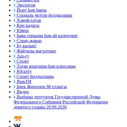
Экология
Йорт һәм бакча
Социаль челтәр йолдызлары
Хәвеф-хәтәр
Көн кадагы
Юмор
Һава торышы һәм ай календаре
Сорау-җавап
Бу кызык!
Файдалы мәгълүмат
Аш-су
Спорт
Татар җырлары һәм клиплары
Югалту
Спорт йолдызлары
ЯшьТИ
Бөек Җиңүнең 80 еллыгы
Видео
Выборы депутатов Государственной Думы
Федерального Собрания Российской Федерации
девятого созыва 20.09.2026