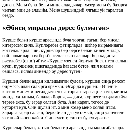
диген. Менә бу кибеттә мине алдадылар, хәзер менә бу базарга
чыгып мин дә алдыйм. Менә шушындый ялгыш уй таралган
бездә.
«Әбиең мирасны дөрес бүлмәгән»
Күрше белән күрше арасында була торган тагын бер мисал
китерәсем килә. Күпләребез фатирларда, шәһәр кырыендагы
коттеджларда яши, күршеләр бер-берсе белән килешмиләр,
сөйләшмиләр һәм бер-берсенә зыян салалар. Бер хәдистә
рәсүлебез (с.г.в.) әйтә: «Күрше үзенең йортын биек итеп салып
куеп, күршенең ишегалдында һавасы бетсә, җил килми
башласа, ислам динендә бу дөрес түгел».
Күршең белән алдан килешмәгән булсаң, күршең сиңа рөхсәт
бирмәсә, алай салырга ярамый. Әгәр дә күршең: «Өченче
каттан минем ишегалдыма чыга торган тәрәзәңне ачма, минем
монда хатыным, балалар йөри», — дисә, күршесе тыңламыйча
тәрәзә ачса, бу зарар салган була. Аңа карап, тегесе дә
күтәреп куя. Син шулай ит, ә мин хәзер менә болай итәм.
Зарарга зарар салсаң, беркайчан да туктамый, сиңа ул өченче
яктан әйләнеп кайта. Син туктат, син өз бу түгәрәкне.
Күршеләр белән, хатын белән ир арасындагы мөнәсәбәтләрдә