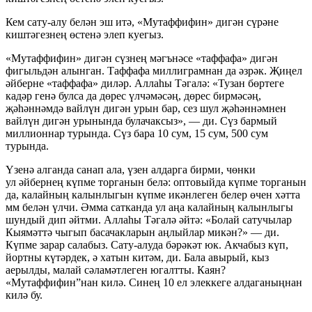
Кем сату-алу белән эш итә, «Мутаффифин» дигән сүрәне
киштәгезнең өстенә элеп куегыз.
«Мутаффифин» дигән сүзнең мәгънәсе «таффафа» дигән
фигыльдән алынган. Таффафа миллиграмнан да әзрәк. Җиңел
әйберне «таффафа» диләр. Аллаһы Тәгалә: «Тузан бөртеге
кадәр генә булса да дөрес үлчәмәсәң, дөрес бирмәсәң,
җәһәннәмдә вайлүн дигән урын бар, сез шул җәһәннәмнен
вайлүн дигән урынында булачаксыз», — ди. Сүз бармый
миллионнар турында. Сүз бара 10 сум, 15 сум, 500 сум
турында.
Үзенә алганда санап ала, үзен алдарга бирми, чөнки
ул әйбернең күпме торганын белә: оптовыйда күпме торганын
да, калайның калынлыгын күпме икәнлеген белер өчен хәтта
мм белән үлчи. Әмма сатканда ул аңа калайның калынлыгы
шундый дип әйтми. Аллаһы Тәгалә әйтә: «Болай сатучылар
Кыямәттә чыгып басачакларын аңлыйлар микән?» — ди.
Күпме зарар салабыз. Сату-алуда бәрәкәт юк. Акчабыз күп,
йортны күтәрдек, ә хатын китәм, ди. Бала авырый, кыз
аерылды, малай сәламәтлеген югалтты. Каян?
«Мутаффифин”нан килә. Синең 10 ел элеккеге алдаганыңнан
килә бу.