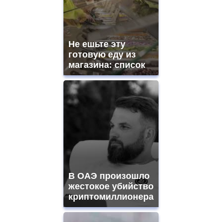
Не ешьте эту
готовую еду из
магазина: список
В ОАЭ произошло
жестокое убийство
криптомиллионера