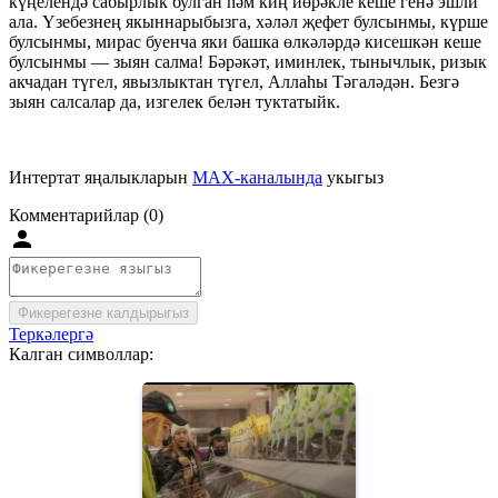
күңелендә сабырлык булган һәм киң йөрәкле кеше генә эшли
ала. Үзебезнең якыннарыбызга, хәләл җефет булсынмы, күрше
булсынмы, мирас буенча яки башка өлкәләрдә кисешкән кеше
булсынмы — зыян салма! Бәрәкәт, иминлек, тынычлык, ризык
акчадан түгел, явызлыктан түгел, Аллаһы Тәгаләдән. Безгә
зыян салсалар да, изгелек белән туктатыйк.
Интертат яңалыкларын
MAX-каналында
укыгыз
Комментарийлар (0)
Фикерегезне калдырыгыз
Теркәлергә
Калган символлар: