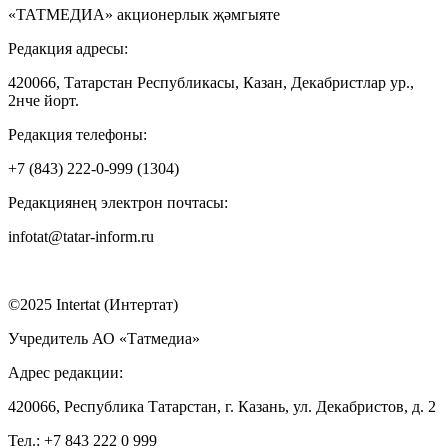
«ТАТМЕДИА» акционерлык җәмгыяте
Редакция адресы:
420066, Татарстан Республикасы, Казан, Декабристлар ур.,
2нче йорт.
Редакция телефоны:
+7 (843) 222-0-999 (1304)
Редакциянең электрон почтасы:
infotat@tatar-inform.ru
©2025 Intertat (Интертат)
Учредитель АО «Татмедиа»
Адрес редакции:
420066, Республика Татарстан, г. Казань, ул. Декабристов, д. 2
Тел.: +7 843 222 0 999