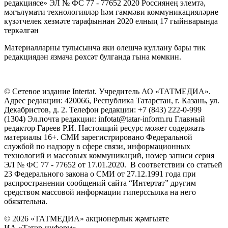
редакциясе» ЭЛ № ФС 77 - 77652 2020 Россиянең элемтә,
мәгълүмати технологияләр һәм гаммәви коммуникацияләрне
күзәтчелек хезмәте тарафыннан 2020 елның 17 гыйнварында
теркәлгән
Материалларны тулысынча яки өлешчә куллану бары тик
редакциядән язмача рөхсәт булганда гына мөмкин.
© Сетевое издание Intertat. Учредитель АО «ТАТМЕДИА».
Адрес редакции: 420066, Республика Татарстан, г. Казань, ул.
Декабристов, д. 2. Телефон редакции: +7 (843) 222-0-999
(1304) Эл.почта редакции: infotat@tatar-inform.ru Главный
редактор Гареев Р.И. Настоящий ресурс может содержать
материалы 16+. СМИ зарегистрировано Федеральной
службой по надзору в сфере связи, информационных
технологий и массовых коммуникаций, номер записи серия
ЭЛ № ФС 77 - 77652 от 17.01.2020. В соответствии со статьей
23 Федерального закона о СМИ от 27.12.1991 года при
распространении сообщений сайта “Интертат” другим
средством массовой информации гиперссылка на него
обязательна.
© 2026 «ТАТМЕДИА» акционерлык җәмгыяте
ИА «Татар-информ»