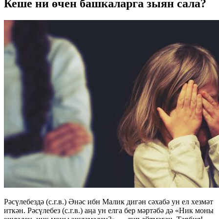
Кеше ни өчен башкаларга зыян сала?
Рәсүлебездә (с.г.в.) Әнәс ибн Малик дигән сәхабә ун ел хезмәт
иткән. Рәсүлебез (с.г.в.) аңа ун елга бер мәртәбә дә «Ник моны