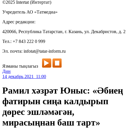
©2025 Intertat (Интертат)
Учредитель АО «Татмедиа»
Адрес редакции:
420066, Республика Татарстан, г. Казань, ул. Декабристов, д. 2
Тел.: +7 843 222 0 999
Эл. почта: infotat@tatar-inform.ru
Язманы тыңлагыз
Дин
14 декабрь 2021 11:00
Рамил хәзрәт Юныс: «Әбиең
фатирын сиңа калдырып
дөрес эшләмәгән,
мирасыңнан баш тарт»