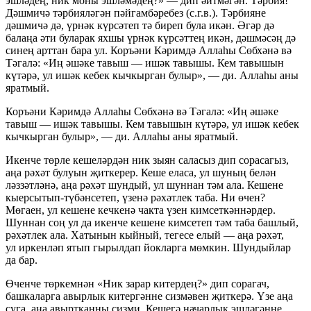
эшләдең, ник моны эшләмәдең?» — дип әйтмәгән. Тәрбия!
Дәшмичә тәрбияләгән пәйгамбәребез (с.г.в.). Тәрбияне
дәшмичә дә, үрнәк күрсәтеп тә биреп була икән. Әгәр дә
балаңа әти буларак яхшы үрнәк күрсәттең икән, дәшмәсәң дә
синең арттан бара ул. Коръәни Кәримдә Аллаһы Сөбхәнә вә
Тәгалә: «Иң әшәке тавыш — ишәк тавышы. Кем тавышын
күтәрә, ул ишәк кебек кычкырган булыр», — ди. Аллаһы аны
яратмый.
Коръәни Кәримдә Аллаһы Сөбхәнә вә Тәгалә: «Иң әшәке
тавыш — ишәк тавышы. Кем тавышын күтәрә, ул ишәк кебек
кычкырган булыр», — ди. Аллаһы аны яратмый.
Икенче төрле кешеләрдән ник зыян саласыз дип сорасагыз,
аңа рәхәт булуын җиткерер. Кеше еласа, ул шуның белән
ләззәтләнә, аңа рәхәт шундый, ул шуннан тәм ала. Кешене
кыерсытып-түбәнсетеп, үзенә рәхәтлек таба. Ни өчен?
Мөгаен, ул кешене кечкенә чакта үзен кимсеткәннәрдер.
Шуннан соң ул да икенче кешене кимсетеп тәм таба башлый,
рәхәтлек ала. Хатынын кыйный, тегесе елый — аңа рәхәт,
ул иркенләп ятып гырылдап йокларга мөмкин. Шундыйлар
да бар.
Өченче төркемнән «Ник зарар китердең?» дип сорагач,
башкаларга авырлык китергәнне сизмәвен җиткерә. Үзе аңа
суга, аңа авыртканны сизми. Кешегә начарлык эшләгәнне