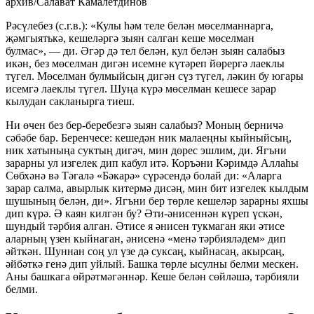
архив/Салават Камалетдинов
Рәсүлебез (с.г.в.): «Кулы һәм теле белән мөселманнарга,
җәмгыятькә, кешеләргә зыян салган кеше мөселман
булмас», — ди. Әгәр дә тел белән, кул белән зыян салабыз
икән, без мөселман дигән исемне күтәреп йөрергә лаеклы
түгел. Мөселман булмыйсың дигән сүз түгел, ләкин бу югары
исемгә лаеклы түгел. Шуңа күрә мөселман кешесе зарар
кылудан сакланырга тиеш.
Ни өчен без бер-беребезгә зыян салабыз? Моның берничә
сәбәбе бар. Беренчесе: кешедән ник малаеңны кыйныйсың,
ник хатыныңа суктың дигәч, мин дөрес эшлим, ди. Ягъни
зарарны ул изгелек дип кабул итә. Коръәни Кәримдә Аллаһы
Сөбхәнә вә Тәгалә «Бәкарә» сүрәсендә болай ди: «Аларга
зарар салма, авырлык китермә дисәң, мин бит изгелек кылдым
шушының белән, ди». Ягъни бер төрле кешеләр зарарны яхшы
дип күрә. Ә каян килгән бу? Әти-әнисеннән күреп үскән,
шундый тәрбия алган. Әтисе я әнисен тукмаган яки әтисе
аларның үзен кыйнаган, әнисенә «менә тәрбияләдем» дип
әйткән. Шуннан соң ул үзе дә суксаң, кыйнасаң, акырсаң,
әйбәткә генә дип уйлый. Башка төрле ысулны белми мескен.
Аны башкага өйрәтмәгәннәр. Кеше белән сөйләшә, тәрбияли
белми.