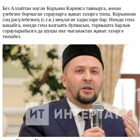
Без Аллаһтан иңгән Коръәни Кәримгә таянырга, аннан
үзебезне борчыган сорауларга җавап эзләргә тиеш. Коръәннән
соң рәсүлебезнең (с.г.в.) меңләгән хәдисләре бар. Нинди генә
вакыйга, нинди генә вәзгыять булмасын, тормышта барлык
сорауларыбызга да шушы ике чыганактан җавап эзләргә
тиешбез.