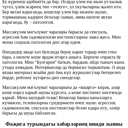
Бу күренеш әдәбиятта да бар. Әсәрдә үлем юк икән ул кызык
түгел, үлем әсәрнең төп «эчлеге», ул укучыларны җәлеп итә.
Бер яктан караганда, кешеләр үлем бар икәнен аңлап,
тормышның кадерен беләләр сыман, әмма икенче яктан
караганда, бу – патология.
Массакүләм мәгълүмат чаралары барысы да сексуаль,
агрессив һәм садомазохизм инстинктларны эшкә җигә. Мин
моны социаль патология дип атар идем.
Ниндидер авыр хәл булганда берәү карап торыр өчен генә
бара, ә икенче кеше ярдәм итәргә ашыга. Беренче очракта бу
патология. Мин “Булгария” баткач, бардым, өйдә тыныч кына
утыра алмадым. Интервьюлар да бирмәскә тырыштым. Ә анда
яхшы материал ясыйм дип бик күп журналистлар бөтерелеп
йөрде, рейтинг күтәрелә дип сөенделәр.
Массакүләм мәгълүмат чараларына да «яшәргә» кирәк, алар
кеше нәрсә карый шуны күрсәтә, ә кеше инстинкт нигезендә
карый. Менә шундый тозак! Кешеләр башка каналларга
күчмәсен, телевизорны сүндермәсен өчен эшли: агрессия,
садомазохизм, сексуаль инстинктлар белән идарә итү, хәзер
барысы да шуңа бәйләнгән.
Фаҗига турындагы хәбәрләрнең нинди зыяны