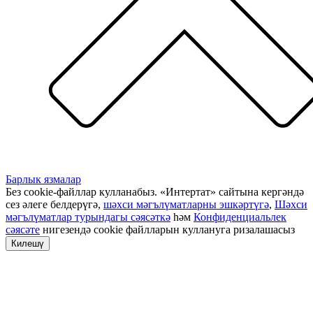
Барлык язмалар
Без cookie-файллар кулланабыз. «Интертат» сайтына кергәндә
сез әлеге белдерүгә,
шәхси мәгълүматларны эшкәртүгә
,
Шәхси
мәгълүматлар турындагы сәясәткә
һәм
Конфиденциальлек
сәясәте
нигезендә cookie файлларын куллануга ризалашасыз
Килешү