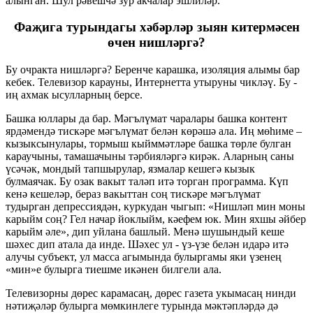
алынган. Шул рәвешчә зур акчалар эшлиләр.
Фаҗига турындагы хәбәрләр зыян китермәсен
өчен нишләргә?
Бу очракта нишләргә? Беренче карашка, изоляция алымы бар
кебек. Телевизор карауны, Интернетта утыруны чикләү. Бу -
иң ахмак ысулларның берсе.
Башка юллары да бар. Мәгълүмат чаралары башка контент
ярдәмендә тискәре мәгълүмат белән көрәшә ала. Иң мөһиме –
кызыксынулары, тормыш кыйммәтләре башка төрле булган
караучыны, тамашачыны тәрбияләргә кирәк. Аларның саны
үсәчәк, мондый тапшырулар, язмалар кешегә кызык
булмаячак. Бу озак вакыт таләп итә торган программа. Күп
кенә кешеләр, бераз вакыттан соң тискәре мәгълүмат
тудырган депрессиядән, куркудан чыгып: «Нишләп мин моны
карыйм соң? Гел начар йоклыйм, кәефем юк. Мин яхшы әйбер
карыйм әле», дип уйлана башлый. Менә шушындый кеше
шәхес дип атала да инде. Шәхес ул - үз-үзе белән идарә итә
алучы субъект, ул масса агымында булыргамы яки үзенең
«мин»е булырга тиешме икәнен билгели ала.
Телевизорны дөрес карамасаң, дөрес газета укымасаң нинди
нәтиҗәләр булырга мөмкинлеге турында мәктәпләрдә дә