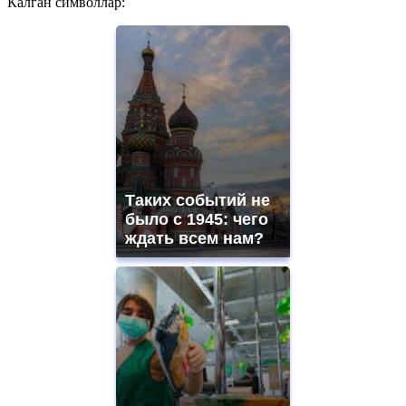
Калган символлар:
Таких событий не
было с 1945: чего
ждать всем нам?