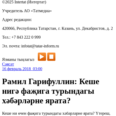
©2025 Intertat (Интертат)
Учредитель АО «Татмедиа»
Адрес редакции:
420066, Республика Татарстан, г. Казань, ул. Декабристов, д. 2
Тел.: +7 843 222 0 999
Эл. почта: infotat@tatar-inform.ru
Язманы тыңлагыз
Сәясәт
16 февраль 2018 03:00
Рамил Гарифуллин: Кеше
нигә фаҗига турындагы
хәбәрләрне ярата?
Кеше ни өчен фаҗига турындагы хәбәрләрне ярата? Үтереш,