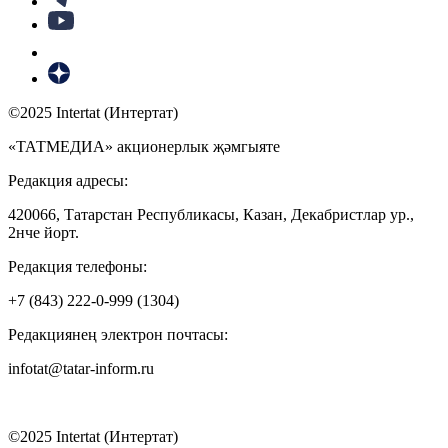
©2025 Intertat (Интертат)
«ТАТМЕДИА» акционерлык җәмгыяте
Редакция адресы:
420066, Татарстан Республикасы, Казан, Декабристлар ур.,
2нче йорт.
Редакция телефоны:
+7 (843) 222-0-999 (1304)
Редакциянең электрон почтасы:
infotat@tatar-inform.ru
©2025 Intertat (Интертат)