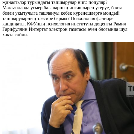
җинаятьләр турындагы тапшырулар нигә популяр?
Мәктәпләрдә үсмер балаларның иптәшләрен үтерүе, балта
белән укытучыга ташлануы кебек күренешләргә мондый
тапшыруларның тәэсире бармы? Психология фәннәре
кандидаты, КФУның психология институты доценты Рамил
Гарифуллин Интертат электрон газетасы өчен блогында шул
хакта сөйли.