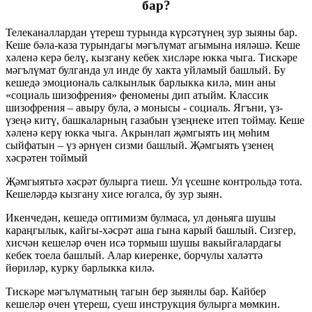
бар?
Телеканаллардан үтереш турында күрсәтүнең зур зыяны бар.
Кеше бәла-каза турындагы мәгълүмат агымына ияләшә. Кеше
хәленә керә белү, кызгану кебек хисләре юкка чыга. Тискәре
мәгълүмат булганда ул инде бу хакта уйламый башлый. Бу
кешедә эмоциональ салкынлык барлыкка килә, мин аны
«социаль шизофрения» феномены дип атыйм. Классик
шизофрения – авыру була, ә монысы - социаль. Ягъни, үз-
үзеңә китү, башкаларның газабын үзеңнеке итеп тоймау. Кеше
хәленә керү юкка чыга. Акрынлап җәмгыять иң мөһим
сыйфатын – үз әрнүен сизми башлый. Җәмгыять үзенең
хәсрәтен тоймый
Җәмгыятьтә хәсрәт булырга тиеш. Ул үсешне контрольдә тота.
Кешеләрдә кызгану хисе югалса, бу зур зыян.
Икенчедән, кешедә оптимизм булмаса, ул дөньяга шушы
караңгылык, кайгы-хәсрәт аша гына карый башлый. Сизгер,
хисчән кешеләр өчен исә тормыш шушы вакыйгалардагы
кебек тоела башлый. Алар киеренке, борчулы халәттә
йөриләр, курку барлыкка килә.
Тискәре мәгълүматның тагын бер зыянлы бар. Кайбер
кешеләр өчен үтереш, суеш инструкция булырга мөмкин.