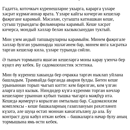
Гадәттә, коточкыч күренешләрне укырга, карарга үзләре
хәсрәт күрмәгәннәр ярата. Үзләре кайгы кичергән кешеләр
фаҗигане карамый. Мәсәлән, сугышта катнашкан кеше,
сугыш турындагы фильмнарны карамый. Кеше хәсрәт
кичерсә, мондый хәлләр белән кызыксынудан туктый.
Мин үзем андый тапшыруларны карамыйм. Минем фаҗигале
хәлләр булган урыннарда эшләгәнем бар, минем янга хәсрәткә
тарган кешеләр килә, үзләре турында сөйли.
Ә тыныч тормышта яшәгән кешеләргә моны карау үзенчә бер
күңел ачу кебек. Бу садомазохистик эстетика.
Мин бу күренеш хакында бер очракка таргач ныклап уйлана
башладым. Трамвайда барганда авария булды. Бөтен кеше
урыныннан торып чыгып китте: кем бәрелгән, кем үлгән
аларга шул кызык. Ниндидер күзгә күренми торган көчләр
кешеләрне урыннан кубып тышка чыгарга мәҗбүр итә.
Кешедә җимерүгә корылган омтылыш бар. Садомазохизм
комплексы - кеше башкаларның газаплануын рәхәтләнеп
күзәтә, әле шуңа өстәп моннан канәгатьләнү дә ала. Бу
контраст душ кабул иткән кебек – башкаларга начар булу аның
тормышына ямь өсти кебек.