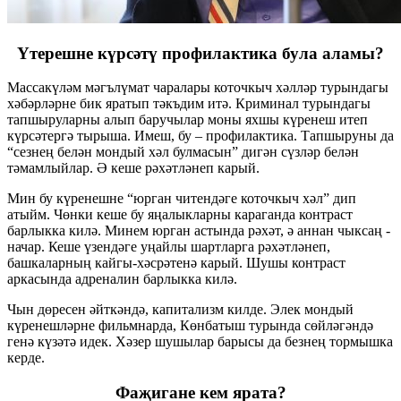
Үтерешне күрсәтү профилактика була аламы?
Массакүләм мәгълүмат чаралары коточкыч хәлләр турындагы
хәбәрләрне бик яратып тәкъдим итә. Криминал турындагы
тапшыруларны алып баручылар моны яхшы күренеш итеп
күрсәтергә тырыша. Имеш, бу – профилактика. Тапшыруны да
“сезнең белән мондый хәл булмасын” дигән сүзләр белән
тәмамлыйлар. Ә кеше рәхәтләнеп карый.
Мин бу күренешне “юрган читендәге коточкыч хәл” дип
атыйм. Чөнки кеше бу яңалыкларны караганда контраст
барлыкка килә. Минем юрган астында рәхәт, ә аннан чыксаң -
начар. Кеше үзендәге уңайлы шартларга рәхәтләнеп,
башкаларның кайгы-хәсрәтенә карый. Шушы контраст
аркасында адреналин барлыкка килә.
Чын дөресен әйткәндә, капитализм килде. Элек мондый
күренешләрне фильмнарда, Көнбатыш турында сөйләгәндә
генә күзәтә идек. Хәзер шушылар барысы да безнең тормышка
керде.
Фаҗигане кем ярата?