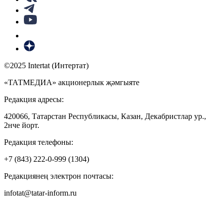
©2025 Intertat (Интертат)
«ТАТМЕДИА» акционерлык җәмгыяте
Редакция адресы:
420066, Татарстан Республикасы, Казан, Декабристлар ур.,
2нче йорт.
Редакция телефоны:
+7 (843) 222-0-999 (1304)
Редакциянең электрон почтасы:
infotat@tatar-inform.ru