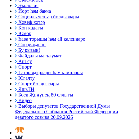
Экология
Йорт һәм бакча
Социаль челтәр йолдызлары
Хәвеф-хәтәр
Көн кадагы
Юмор
Һава торышы һәм ай календаре
Сорау-җавап
Бу кызык!
Файдалы мәгълүмат
Аш-су
Спорт
Татар җырлары һәм клиплары
Югалту
Спорт йолдызлары
ЯшьТИ
Бөек Җиңүнең 80 еллыгы
Видео
Выборы депутатов Государственной Думы
Федерального Собрания Российской Федерации
девятого созыва 20.09.2026