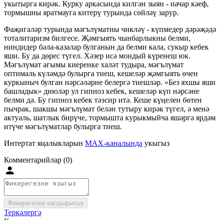
укытырга кирәк. Курку аркасында килгән зыян - начар кәеф,
тормышны яратмауга китерү турында сөйләү зарур.
Фаҗигаләр турында мәгълүматны чикләү - күпмедер дәрәҗәдә
тоталитаризм билгесе. Җәмгыять чынбарлыкны белми,
ниндидер бәла-казалар булганын да белми кала, сукыр кебек
яши. Бу да дөрес түгел. Хәзер исә мондый күренеш юк.
Мәгълүмат агымы киеренке халәт тудыра, мәгълүмат
оптималь күләмдә булырга тиеш, кешеләр җәмгыять өчен
куркыныч булган нәрсәләрне белергә тиешләр. «Без яхшы яши
башладык» диюләр ул гипноз кебек, кешеләр күп нәрсәне
белми дә. Бу гипноз кебек тәэсир итә. Кеше күңелен бөтен
пычрак, шакшы мәгълүмат белән тутыру кирәк түгел, ә менә
актуаль, шатлык бирүче, тормышта курыкмыйча яшәргә ярдәм
итүче мәгълүматлар булырга тиеш.
Интертат яңалыкларын
MAX-каналында
укыгыз
Комментарийлар (0)
Фикерегезне калдырыгыз
Теркәлергә