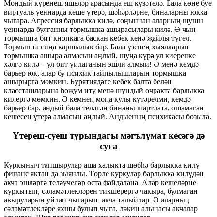
Мондый күренеш яшьләр арасында еш күзәтелә. Бала көне буе
виртуаль уеннарда кеше үтерә, шәһәрләрне, биналарны юкка
чыгара. Агрессия барлыкка килә, соңыннан аларның шушы
уеннарда булганны тормышка ашырасылары килә. Ә чын
тормышта бит кнопкага баскан кебек кенә җайлы түгел.
Тормышта сиңа каршылык бар. Бала үзенең хыялларын
тормышка ашыра алмасын аңлый, шуңа күрә ул киеренке
хәлгә килә – ул бит уйлаганын эшли алмый! Ә менә кемдә
барьер юк, алар бу психик тайпылышларын тормышка
ашырырга мөмкин. Бурятиядәге кебек балта белән
классташларына һөҗүм итү менә шундый очракта барлыкка
килергә мөмкин. Ә кемнең моңа кулы күтәрелми, кемдә
барьер бар, андый бала теләгән бинаны шартлата, ошамаган
кешесен үтерә алмасын аңлый. Андыеның психикасы бозыла.
Үтереш-суеш турындагы мәгълүмат кесәгә дә
суга
Куркыныч тапшырулар аша халыкта шөбһә барлыкка килү
финанс яктан да зыянлы. Төрле куркулар барлыкка килүдән
акча эшләргә теләүчеләр оста файдалана. Алар кешеләрне
куркытып, сәламәтлекләрен тикшерергә чакыра, булмаган
авыруларын уйлап чыгарып, акча талыйлар. Ә аларның
сәламәтлекләре яхшы булып чыга, ләкин алынасы акчалар