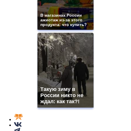
В магазинах России
ажиотаж из-за этого
продукта: что купить?
Такую зиму в
России никто не
ждал: как так?!