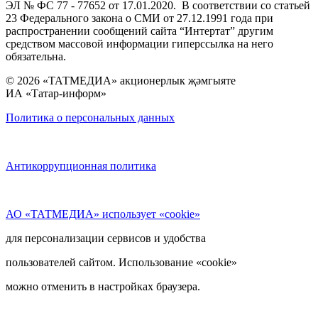
ЭЛ № ФС 77 - 77652 от 17.01.2020. В соответствии со статьей
23 Федерального закона о СМИ от 27.12.1991 года при
распространении сообщений сайта “Интертат” другим
средством массовой информации гиперссылка на него
обязательна.
© 2026 «ТАТМЕДИА» акционерлык җәмгыяте
ИА «Татар-информ»
Политика о персональных данных
Антикоррупционная политика
АО «ТАТМЕДИА» использует «cookie»
для персонализации сервисов и удобства
пользователей сайтом. Использование «cookie»
можно отменить в настройках браузера.