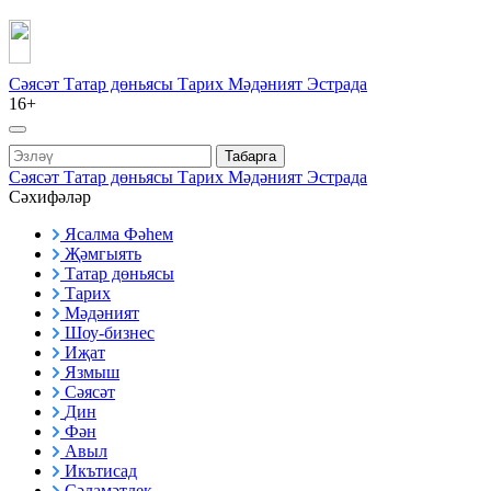
Сәясәт
Татар дөньясы
Тарих
Мәдәният
Эстрада
16+
Табарга
Сәясәт
Татар дөньясы
Тарих
Мәдәният
Эстрада
Сәхифәләр
Ясалма Фәһем
Җәмгыять
Татар дөньясы
Тарих
Мәдәният
Шоу-бизнес
Иҗат
Язмыш
Сәясәт
Дин
Фән
Авыл
Икътисад
Сәламәтлек