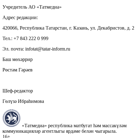
Учредитель АО «Татмедиа»
Адрес редакции:
420066, Республика Татарстан, г. Казань, ул. Декабристов, д. 2
Тел.: +7 843 222 0 999
Эл. почта: infotat@tatar-inform.ru
Баш мөхәррир
Рөстәм Гәрәев
Шеф-редактор
Гөлүзә Ибраһимова
«Татмедиа» республика матбугат һәм массакүләм
коммуникацияләр агентлыгы ярдәме белән чыгарыла.
16+