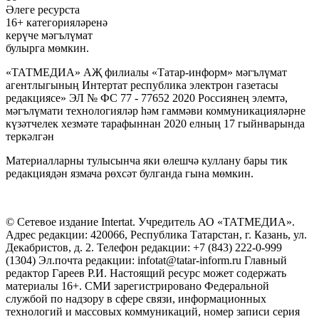
Әлеге ресурста
16+ категорияләренә
керүче мәгълүмат
булырга мөмкин.
«ТАТМЕДИА» АҖ филиалы «Татар-информ» мәгълүмат
агентлыгының Интертат республика электрон газетасы
редакциясе» ЭЛ № ФС 77 - 77652 2020 Россиянең элемтә,
мәгълүмати технологияләр һәм гаммәви коммуникацияләрне
күзәтчелек хезмәте тарафыннан 2020 елның 17 гыйнварында
теркәлгән
Материалларны тулысынча яки өлешчә куллану бары тик
редакциядән язмача рөхсәт булганда гына мөмкин.
© Сетевое издание Intertat. Учредитель АО «ТАТМЕДИА».
Адрес редакции: 420066, Республика Татарстан, г. Казань, ул.
Декабристов, д. 2. Телефон редакции: +7 (843) 222-0-999
(1304) Эл.почта редакции: infotat@tatar-inform.ru Главный
редактор Гареев Р.И. Настоящий ресурс может содержать
материалы 16+. СМИ зарегистрировано Федеральной
службой по надзору в сфере связи, информационных
технологий и массовых коммуникаций, номер записи серия