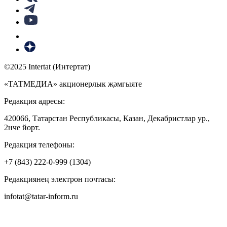
©2025 Intertat (Интертат)
«ТАТМЕДИА» акционерлык җәмгыяте
Редакция адресы:
420066, Татарстан Республикасы, Казан, Декабристлар ур.,
2нче йорт.
Редакция телефоны:
+7 (843) 222-0-999 (1304)
Редакциянең электрон почтасы:
infotat@tatar-inform.ru