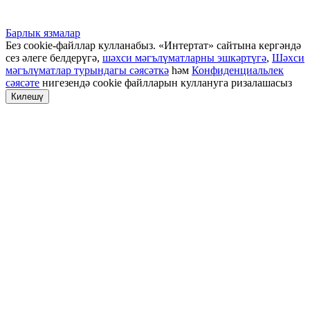
Барлык язмалар
Без cookie-файллар кулланабыз. «Интертат» сайтына кергәндә
сез әлеге белдерүгә,
шәхси мәгълүматларны эшкәртүгә
,
Шәхси
мәгълүматлар турындагы сәясәткә
һәм
Конфиденциальлек
сәясәте
нигезендә cookie файлларын куллануга ризалашасыз
Килешү