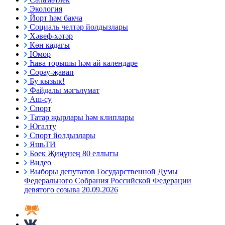
Экология
Йорт һәм бакча
Социаль челтәр йолдызлары
Хәвеф-хәтәр
Көн кадагы
Юмор
Һава торышы һәм ай календаре
Сорау-җавап
Бу кызык!
Файдалы мәгълүмат
Аш-су
Спорт
Татар җырлары һәм клиплары
Югалту
Спорт йолдызлары
ЯшьТИ
Бөек Җиңүнең 80 еллыгы
Видео
Выборы депутатов Государственной Думы
Федерального Собрания Российской Федерации
девятого созыва 20.09.2026