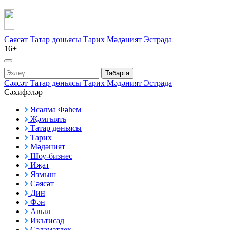
Сәясәт
Татар дөньясы
Тарих
Мәдәният
Эстрада
16+
Табарга
Сәясәт
Татар дөньясы
Тарих
Мәдәният
Эстрада
Сәхифәләр
Ясалма Фәһем
Җәмгыять
Татар дөньясы
Тарих
Мәдәният
Шоу-бизнес
Иҗат
Язмыш
Сәясәт
Дин
Фән
Авыл
Икътисад
Сәламәтлек