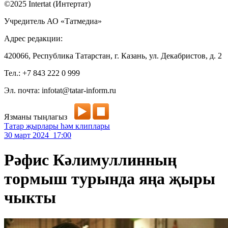
©2025 Intertat (Интертат)
Учредитель АО «Татмедиа»
Адрес редакции:
420066, Республика Татарстан, г. Казань, ул. Декабристов, д. 2
Тел.: +7 843 222 0 999
Эл. почта: infotat@tatar-inform.ru
Язманы тыңлагыз
Татар җырлары һәм клиплары
30 март 2024 17:00
Рәфис Кәлимуллинның
тормыш турында яңа җыры
чыкты