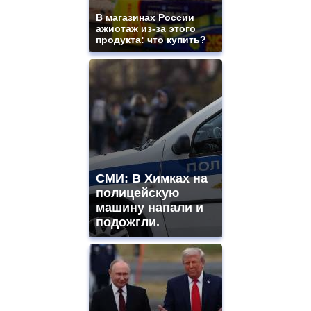
В магазинах России
ажиотаж из-за этого
продукта: что купить?
СМИ: В Химках на
полицейскую
машину напали и
подожгли.