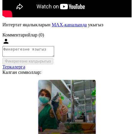
Интертат яңалыкларын
MAX-каналында
укыгыз
Комментарийлар (0)
Фикерегезне калдырыгыз
Теркәлергә
Калган символлар: