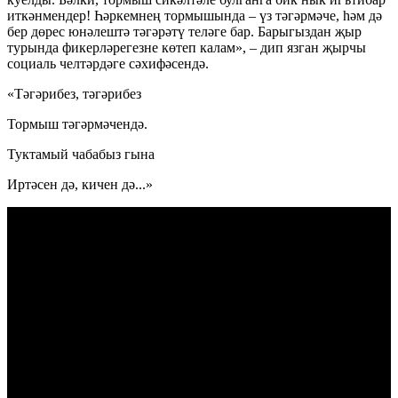
иткәнмендер! Һәркемнең тормышында – үз тәгәрмәче, һәм дә
бер дөрес юнәлештә тәгәрәтү теләге бар. Барыгыздан җыр
турында фикерләрегезне көтеп калам», – дип язган җырчы
социаль челтәрдәге сәхифәсендә.
«Тәгәрибез, тәгәрибез
Тормыш тәгәрмәчендә.
Туктамый чабабыз гына
Иртәсен дә, кичен дә...»