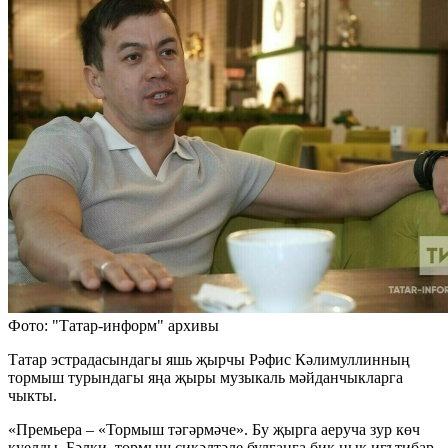
Фото: "Татар-информ" архивы
Татар эстрадасындагы яшь җырчы Рәфис Кәлимуллинның
тормыш турындагы яңа җыры музыкаль мәйданчыкларга
чыкты.
«Премьера – «Тормыш тәгәрмәче». Бу җырга аеруча зур көч
куелды. Бәлки, тормыш сикәлтәле булганга бик нык игътибар