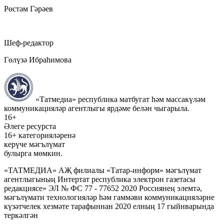
Рөстәм Гәрәев
Шеф-редактор
Гөлүзә Ибраһимова
«Татмедиа» республика матбугат һәм массакүләм
коммуникацияләр агентлыгы ярдәме белән чыгарыла.
16+
Әлеге ресурста
16+ категорияләренә
керүче мәгълүмат
булырга мөмкин.
«ТАТМЕДИА» АҖ филиалы «Татар-информ» мәгълүмат
агентлыгының Интертат республика электрон газетасы
редакциясе» ЭЛ № ФС 77 - 77652 2020 Россиянең элемтә,
мәгълүмати технологияләр һәм гаммәви коммуникацияләрне
күзәтчелек хезмәте тарафыннан 2020 елның 17 гыйнварында
теркәлгән