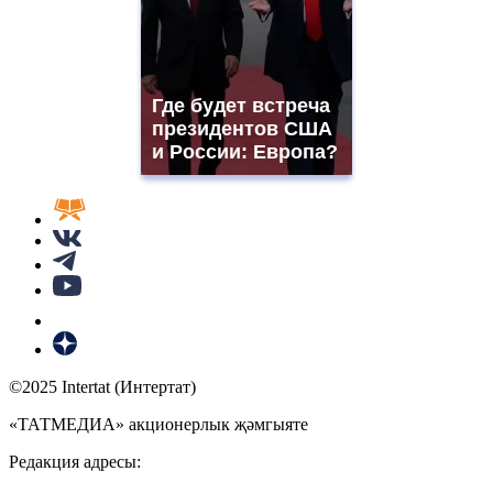
Где будет встреча
президентов США
и России: Европа?
©2025 Intertat (Интертат)
«ТАТМЕДИА» акционерлык җәмгыяте
Редакция адресы: