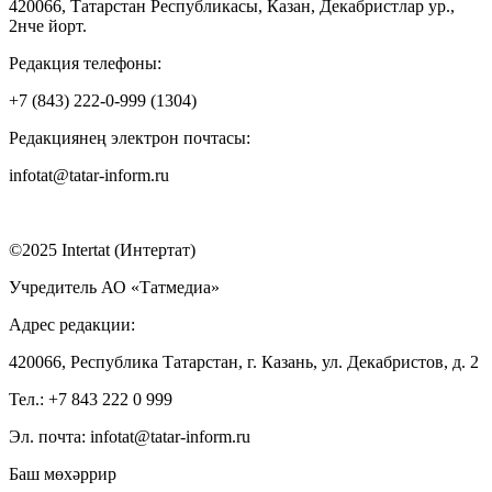
420066, Татарстан Республикасы, Казан, Декабристлар ур.,
2нче йорт.
Редакция телефоны:
+7 (843) 222-0-999 (1304)
Редакциянең электрон почтасы:
infotat@tatar-inform.ru
©2025 Intertat (Интертат)
Учредитель АО «Татмедиа»
Адрес редакции:
420066, Республика Татарстан, г. Казань, ул. Декабристов, д. 2
Тел.: +7 843 222 0 999
Эл. почта: infotat@tatar-inform.ru
Баш мөхәррир