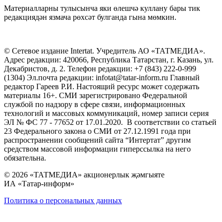
Материалларны тулысынча яки өлешчә куллану бары тик
редакциядән язмача рөхсәт булганда гына мөмкин.
© Сетевое издание Intertat. Учредитель АО «ТАТМЕДИА».
Адрес редакции: 420066, Республика Татарстан, г. Казань, ул.
Декабристов, д. 2. Телефон редакции: +7 (843) 222-0-999
(1304) Эл.почта редакции: infotat@tatar-inform.ru Главный
редактор Гареев Р.И. Настоящий ресурс может содержать
материалы 16+. СМИ зарегистрировано Федеральной
службой по надзору в сфере связи, информационных
технологий и массовых коммуникаций, номер записи серия
ЭЛ № ФС 77 - 77652 от 17.01.2020. В соответствии со статьей
23 Федерального закона о СМИ от 27.12.1991 года при
распространении сообщений сайта “Интертат” другим
средством массовой информации гиперссылка на него
обязательна.
© 2026 «ТАТМЕДИА» акционерлык җәмгыяте
ИА «Татар-информ»
Политика о персональных данных