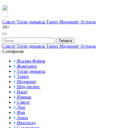
Сәясәт
Татар дөньясы
Тарих
Мәдәният
Эстрада
16+
Табарга
Сәясәт
Татар дөньясы
Тарих
Мәдәният
Эстрада
Сәхифәләр
Ясалма Фәһем
Җәмгыять
Татар дөньясы
Тарих
Мәдәният
Шоу-бизнес
Иҗат
Язмыш
Сәясәт
Дин
Фән
Авыл
Икътисад
Сәламәтлек