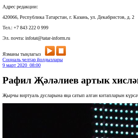
Адрес редакции:
420066, Республика Татарстан, г. Казань, ул. Декабристов, д. 2
Тел.: +7 843 222 0 999
Эл. почта: infotat@tatar-inform.ru
Язманы тыңлагыз
Социаль челтәр йолдызлары
9 март 2020 08:00
Рафил Җәләлиев артык хислән
Җырчы виртуаль дусларына яңа сатып алган китапларын күрсә