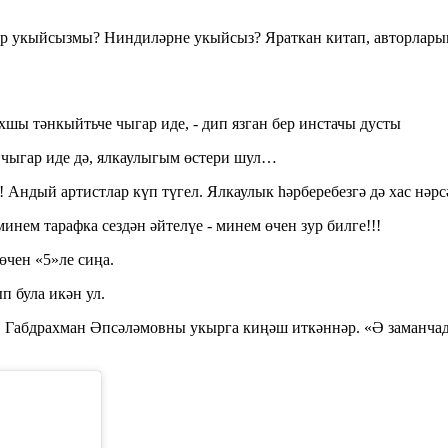
ар укыйсызмы? Ниндиләрне укыйсыз? Яраткан китап, авторларыг
шы тәнкыйтьче чыгар иде, - дип язган бер инстачы дусты
 чыгар иде дә, ялкаулыгым өстери шул…
 Андый артистлар күп түгел. Ялкаулык һәрберебезгә дә хас нәрс
инем тарафка сездән әйтелүе - минем өчен зур билге!!!
өчен «5»ле сиңа.
п була икән ул.
, Габдрахман Әпсәләмовны укырга киңәш иткәннәр. «Ә заманча