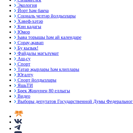
Экология
Йорт һәм бакча
Социаль челтәр йолдызлары
Хәвеф-хәтәр
Көн кадагы
Юмор
Һава торышы һәм ай календаре
Сорау-җавап
Бу кызык!
Файдалы мәгълүмат
Аш-су
Спорт
Татар җырлары һәм клиплары
Югалту
Спорт йолдызлары
ЯшьТИ
Бөек Җиңүнең 80 еллыгы
Видео
Выборы депутатов Государственной Думы Федерального