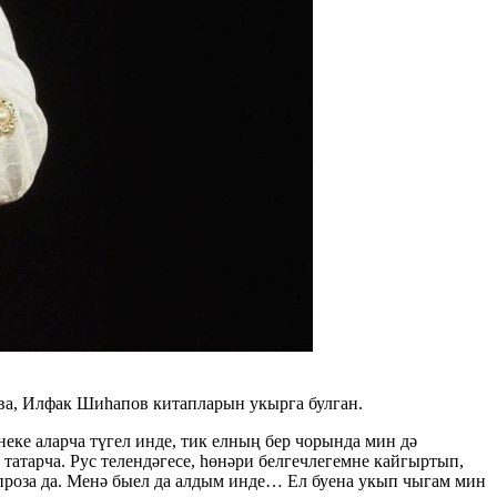
ва, Илфак Шиһапов китапларын укырга булган.
ке аларча түгел инде, тик елның бер чорында мин дә
 татарча. Рус телендәгесе, һөнәри белгечлегемне кайгыртып,
, проза да. Менә быел да алдым инде… Ел буена укып чыгам мин