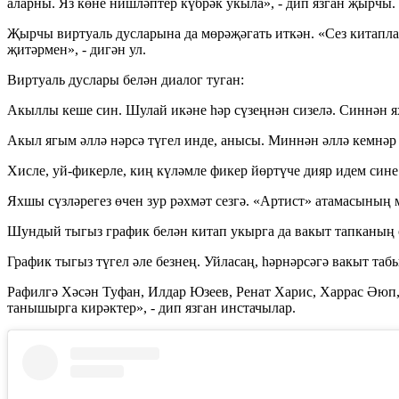
аларны. Яз көне нишләптер күбрәк укыла», - дип язган җырчы.
Җырчы виртуаль дусларына да мөрәҗәгать иткән. «Сез китапл
җитәрмен», - дигән ул.
Виртуаль дуслары белән диалог туган:
Акыллы кеше син. Шулай икәне һәр сүзеңнән сизелә. Синнән ях
Акыл ягым әллә нәрсә түгел инде, анысы. Миннән әллә кемнәр
Хисле, уй-фикерле, киң күләмле фикер йөртүче дияр идем сине!
Яхшы сүзләрегез өчен зур рәхмәт сезгә. «Артист» атамасының м
Шундый тыгыз график белән китап укырга да вакыт тапканың 
График тыгыз түгел әле безнең. Уйласаң, һәрнәрсәгә вакыт табы
Рафилгә Хәсән Туфан, Илдар Юзеев, Ренат Харис, Харрас Әюп
танышырга кирәктер», - дип язган инстачылар.