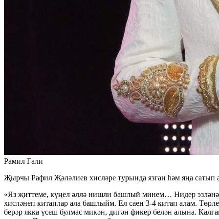
Рамил Гали
Җырчы Рафил Җәләлиев хисләре турында язган һәм яңа сатып 
«Яз җиттеме, күңел әллә нишли башлый минем… Нидер эзләнә, 
хисләнеп китаплар ала башлыйм. Ел саен 3-4 китап алам. Төрле
берәр якка үсеш булмас микән, дигән фикер белән алына. Калг