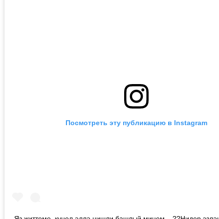
Посмотреть эту публикацию в Instagram
Яз җиттеме, күңел әллә нишли башлый минем... ??Нидер эзлән