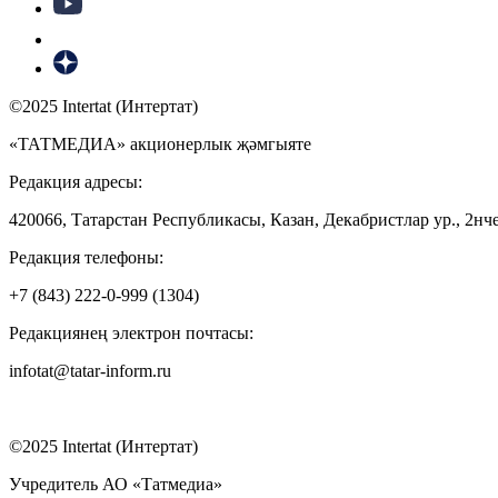
©2025 Intertat (Интертат)
«ТАТМЕДИА» акционерлык җәмгыяте
Редакция адресы:
420066, Татарстан Республикасы, Казан, Декабристлар ур., 2нче
Редакция телефоны:
+7 (843) 222-0-999 (1304)
Редакциянең электрон почтасы:
infotat@tatar-inform.ru
©2025 Intertat (Интертат)
Учредитель АО «Татмедиа»