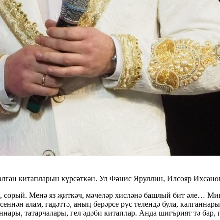
алган китапларын күрсәткән. Ул Фәнис Яруллин, Илсөяр Ихсано
сорый. Менә яз җиткәч, мәчеләр хисләнә башлый бит әле… Мине
сеннән алам, гадәттә, аның берәрсе рус телендә була, калганнары
аннары, татарчалары, гел әдәби китаплар. Анда шигърият тә бар