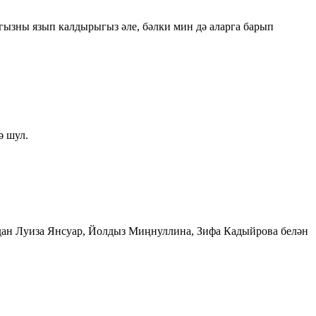
ызны язып калдырыгыз әле, бәлки мин дә аларга барып
ә шул.
дан Луиза Янсуар, Йолдыз Миңнуллина, Зифа Кадыйрова белән