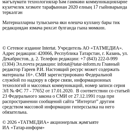
мәгълүмати технологияләр һәм гаммәви коммуникацияләрне
күзәтчелек хезмәте тарафыннан 2020 елның 17 гыйнварында
теркәлгән
Материалларны тулысынча яки өлешчә куллану бары тик
редакциядән язмача рөхсәт булганда гына мөмкин.
© Сетевое издание Intertat. Учредитель АО «ТАТМЕДИА».
Адрес редакции: 420066, Республика Татарстан, г. Казань, ул.
Декабристов, д. 2. Телефон редакции: +7 (843) 222-0-999
(1304) Эл.почта редакции: infotat@tatar-inform.ru Главный
редактор Гареев Р.И. Настоящий ресурс может содержать
материалы 16+. СМИ зарегистрировано Федеральной
службой по надзору в сфере связи, информационных
технологий и массовых коммуникаций, номер записи серия
ЭЛ № ФС 77 - 77652 от 17.01.2020. В соответствии со статьей
23 Федерального закона о СМИ от 27.12.1991 года при
распространении сообщений сайта “Интертат” другим
средством массовой информации гиперссылка на него
обязательна.
© 2026 «ТАТМЕДИА» акционерлык җәмгыяте
ИА «Татар-информ»