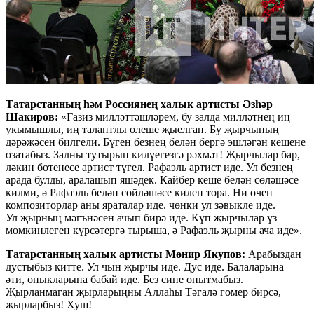
Татарстанның һәм Россиянең халык артисты Әзһәр
Шакиров:
«Газиз милләттәшләрем, бу залда милләтнең иң
укымышлы, иң талантлы өлеше җыелган. Бу җырчының
дәрәҗәсен билгели. Бүген безнең белән бергә эшләгән кешене
озатабыз. Залны тутырып килүегезгә рәхмәт! Җырчылар бар,
ләкин бөтенесе артист түгел. Рафаэль артист иде. Ул безнең
арада булды, аралашып яшәдек. Кайбер кеше белән сөләшәсе
килми, ә Рафаэль белән сөйләшәсе килеп тора. Ни өчен
композиторлар аны яраталар иде. чөнки ул зәвыкле иде.
Ул җырның мәгънәсен ачып бирә иде. Күп җырчылар үз
мөмкинлеген күрсәтергә тырыша, ә Рафаэль җырны ача иде».
Татарстанның халык артисты Мөнир Якупов:
Арабыздан
дустыбыз китте. Ул чын җырчы иде. Дус иде. Балаларына —
әти, оныкларына бабай иде. Без сине онытмабыз.
Җырланмаган җырларыңны Аллаһы Тәгалә гомер бирсә,
җырларбыз! Хуш!