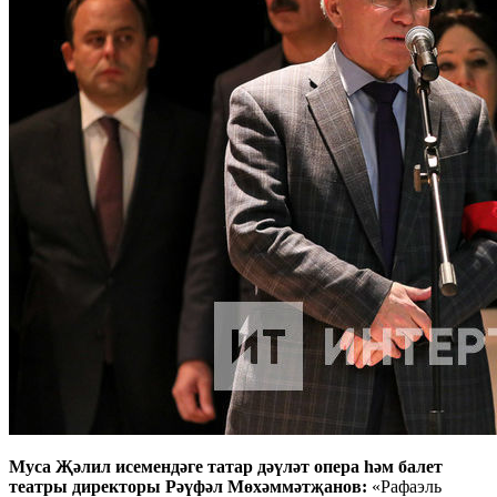
Муса Җәлил исемендәге татар дәүләт опера һәм балет
театры директоры Рәүфәл Мөхәммәтҗанов:
«Рафаэль