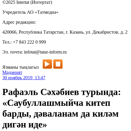
©2025 Intertat (Интертат)
Учредитель АО «Татмедиа»
Адрес редакции:
420066, Республика Татарстан, г. Казань, ул. Декабристов, д. 2
Тел.: +7 843 222 0 999
Эл. почта: infotat@tatar-inform.ru
Язманы тыңлагыз
Мәдәният
30 ноябрь 2019 13:47
Рафаэль Сәхәбиев турында:
«Саубуллашмыйча китеп
барды, дәваланам да киләм
дигән иде»