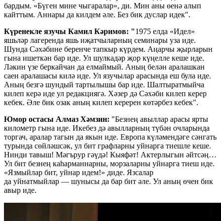
бардым. «Бүген мине чыгаралар», ди. Мин аны өенә алып
кайттым. Аннары да килдем әле. Без бик дуслар идек".
Күренекле язучы Камил Кәримов: "
1975 елда «Идел»
яшьләр лагеренда яшь иҗатчыларның семинары уза иде.
Шунда Сәхәбине беренче тапкыр күрдем. Аңарчы җырларын
гына ишеткән бар иде. Ул шулкадәр җор күңелле кеше иде.
Ләкин үзе беркайчан да елмаймый. Аның белән аралашкан
саен аралашасы килә иде. Ул язучылар арасында еш була иде.
Аның безгә шундый тартылышы бар иде. Шалтыратмыйча
килеп керә иде ул редакциягә. Хәзер дә Сәхәби килеп керер
кебек. Әле бик озак аның килеп керерен көтәрбез кебек".
Юмор остасы Алмаз Хәмзин:
"Безнең авыллар арасы ярты
километр гына иде. Икебез дә авылларның түбән очларында
торгач, аралар тагын да якын иде. Европа күләмендәге сәнгать
турында сөйләшсәк, ул бит графларны уйнарга тиешле кеше.
Нинди тавыш! Мәгърур гәүдә! Кыяфәт! Актерлыгын әйтсәң…
Ул бит безнең каһарманнарны, морзаларны уйнарга тиеш иде.
«Язмыйлар бит, уйнар идем!» диде. Язсалар
да уйнатмыйлар — шунысы да бар бит әле. Ул аның өчен бик
авыр иде.