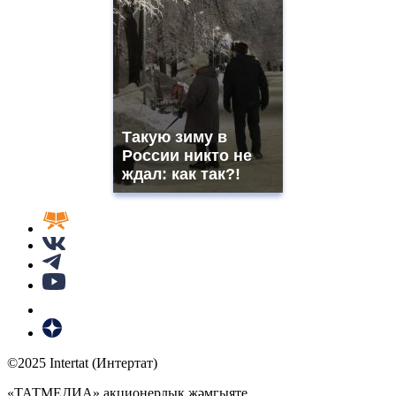
Такую зиму в
России никто не
ждал: как так?!
©2025 Intertat (Интертат)
«ТАТМЕДИА» акционерлык җәмгыяте