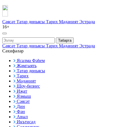
Сәясәт
Татар дөньясы
Тарих
Мәдәният
Эстрада
16+
Табарга
Сәясәт
Татар дөньясы
Тарих
Мәдәният
Эстрада
Сәхифәләр
Ясалма Фәһем
Җәмгыять
Татар дөньясы
Тарих
Мәдәният
Шоу-бизнес
Иҗат
Язмыш
Сәясәт
Дин
Фән
Авыл
Икътисад
Сәламәтлек