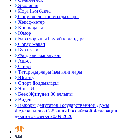
Экология
Йорт һәм бакча
Социаль челтәр йолдызлары
Хәвеф-хәтәр
Көн кадагы
Юмор
Һава торышы һәм ай календаре
Сорау-җавап
Бу кызык!
Файдалы мәгълүмат
Аш-су
Спорт
Татар җырлары һәм клиплары
Югалту
Спорт йолдызлары
ЯшьТИ
Бөек Җиңүнең 80 еллыгы
Видео
Выборы депутатов Государственной Думы
Федерального Собрания Российской Федерации
девятого созыва 20.09.2026