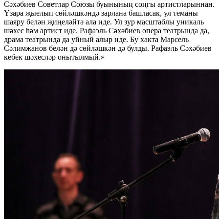
Сәхәбиев Советлар Союзы буынының соңгы артистларыннан.
Үзара җыелып сөйләшкәндә зарлана башласак, ул теманы
шаяру белән җиңеләйтә ала иде. Ул зур масштаблы уникаль
шәхес һәм артист иде. Рафаэль Сәхәбиев опера театрында да,
драма театрында да уйный алыр иде. Бу хакта Марсель
Сәлимҗанов белән дә сөйләшкән дә булды. Рафаэль Сәхәбиев
кебек шәхесләр онытылмый.»