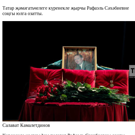
Татар җәмәгатьчелеге күренекле җырчы Рафаэль Сәхәбиевне
соңгы юлга озатты.
Салават Камалетдинов