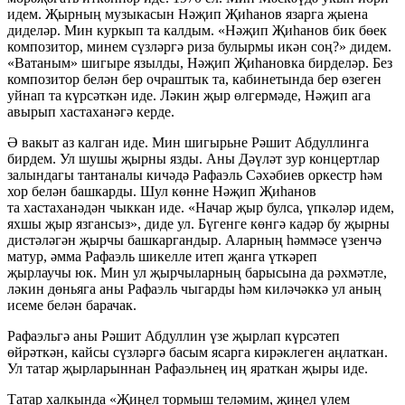
идем. Җырның музыкасын Нәҗип Җиһанов язарга җыена
диделәр. Мин куркып та калдым. «Нәҗип Җиһанов бик бөек
композитор, минем сүзләргә риза булырмы икән соң?» дидем.
«Ватаным» шигыре язылды, Нәҗип Җиһановка бирделәр. Без
композитор белән бер очраштык та, кабинетында бер өзеген
уйнап та күрсәткән иде. Ләкин җыр өлгермәде, Нәҗип ага
авырып хастаханәгә керде.
Ә вакыт аз калган иде. Мин шигырьне Рәшит Абдуллинга
бирдем. Ул шушы җырны язды. Аны Дәүләт зур концертлар
залындагы тантаналы кичәдә Рафаэль Сәхәбиев оркестр һәм
хор белән башкарды. Шул көнне Нәҗип Җиһанов
та хастаханәдән чыккан иде. «Начар җыр булса, үпкәләр идем,
яхшы җыр язгансыз», диде ул. Бүгенге көнгә кадәр бу җырны
дистәләгән җырчы башкаргандыр. Аларның һәммәсе үзенчә
матур, әмма Рафаэль шикелле итеп җанга үткәреп
җырлаучы юк. Мин ул җырчыларның барысына да рәхмәтле,
ләкин дөньяга аны Рафаэль чыгарды һәм киләчәккә ул аның
исеме белән барачак.
Рафаэльгә аны Рәшит Абдуллин үзе җырлап күрсәтеп
өйрәткән, кайсы сүзләргә басым ясарга кирәклеген аңлаткан.
Ул татар җырларыннан Рафаэльнең иң яраткан җыры иде.
Татар халкында «Җиңел тормыш теләмим, җиңел үлем