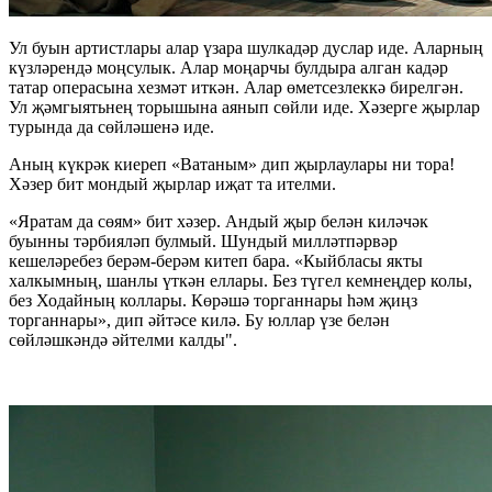
Ул буын артистлары алар үзара шулкадәр дуслар иде. Аларның
күзләрендә моңсулык. Алар моңарчы булдыра алган кадәр
татар операсына хезмәт иткән. Алар өметсезлеккә бирелгән.
Ул җәмгыятьнең торышына аянып сөйли иде. Хәзерге җырлар
турында да сөйләшенә иде.
Аның күкрәк киереп «Ватаным» дип җырлаулары ни тора!
Хәзер бит мондый җырлар иҗат та ителми.
«Яратам да сөям» бит хәзер. Андый җыр белән киләчәк
буынны тәрбияләп булмый. Шундый милләтпәрвәр
кешеләребез берәм-берәм китеп бара. «Кыйбласы якты
халкымның, шанлы үткән еллары. Без түгел кемнеңдер колы,
без Ходайның коллары. Көрәшә торганнары һәм җиңз
торганнары», дип әйтәсе килә. Бу юллар үзе белән
сөйләшкәндә әйтелми калды".