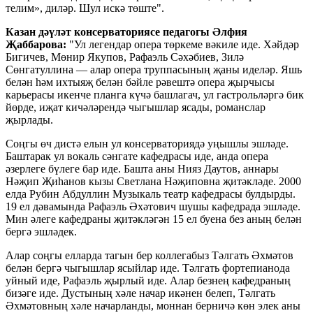
телим», диләр. Шул искә төште".
Казан дәүләт консерваториясе педагогы Әлфия
Җаббарова:
"Ул легендар опера төркеме вәкиле иде. Хәйдәр
Бигичев, Мөнир Якупов, Рафаэль Сәхәбиев, Зилә
Сөнгатуллина — алар опера труппасының җаны иделәр. Яшь
белән һәм ихтыяҗ белән бәйле рәвештә опера җырчысы
карьерасы икенче планга күчә башлагач, ул гастрольләргә бик
йөрде, иҗат кичәләрендә чыгышлар ясады, романслар
җырлады.
Соңгы өч дистә елын ул консерваториядә уңышлы эшләде.
Баштарак ул вокаль сәнгате кафедрасы иде, анда опера
әзерлеге бүлеге бар иде. Башта аны Нияз Даутов, аннары
Нәҗип Җиһанов кызы Светлана Нәҗиповна җитәкләде. 2000
елда Рубин Абдуллин Музыкаль театр кафедрасы булдырды.
19 ел дәвамында Рафаэль Әхәтович шушы кафедрада эшләде.
Мин әлеге кафедраны җитәкләгән 15 ел буена без аның белән
бергә эшләдек.
Алар соңгы елларда тагын бер коллегабыз Тәлгать Әхмәтов
белән бергә чыгышлар ясыйлар иде. Тәлгать фортепианода
уйный иде, Рафаэль җырлый иде. Алар безнең кафедраның
бизәге иде. Дустының хәле начар икәнен белеп, Тәлгать
Әхмәтовның хәле начарланды, моннан берничә көн элек аны