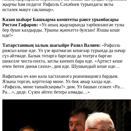
җырчы һәм педагог Рафаэль Сәхәбиев турындагы якты
истәлек мәңге сакланыр».
Казан шәһәре Башкарма комитеты рәисе урынбасары
Рөстәм Гафаров:
«Ул аның җырларында тәрбияләнгән тулы
бер буын калдырды. Урыны җәннәттә булсын! Яхшы кеше
иде!»
Татарстанның халык шагыйре Разил Вәлиев:
«Рафаэль
риясыз кеше иде. Ул үзе яратмаган кешеләр турында да начар
сүз әйтмәде. Балык тотарга барганда да театрга барган
шикелле чиста-пөхтә, затлы киенеп бара иде. «Артист кеше
өчен бөтен дөнья сәхнә», дия иде. Шушындый кеше иде…
Вафатына өч көн кала хастаханәгә реанимациягә бардым.
Ялына торгач, керттеләр мине. Ул бик авыр хәлдә иде.
«Рафаэль, мине таныйсыңмы?» дим. Ул башын селкеп «Ра…
Ра…», диде. Сүзен әйтеп бетерә алмады…»