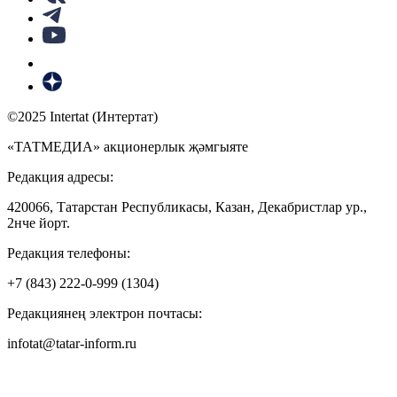
©2025 Intertat (Интертат)
«ТАТМЕДИА» акционерлык җәмгыяте
Редакция адресы:
420066, Татарстан Республикасы, Казан, Декабристлар ур.,
2нче йорт.
Редакция телефоны:
+7 (843) 222-0-999 (1304)
Редакциянең электрон почтасы:
infotat@tatar-inform.ru