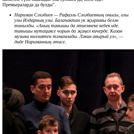
Премьераларда да булды".
Нариман Сәхәбиев — Рафаэль Сәхәбиевның оныгы, олы
улы Илдарның улы. Балачактан ук җырлавы белән
танылды. «Аның тавышы да әтиемнеке кебек иде.
тавышы мутациясе чорын да җаңел кичерде. Казан
музыка көллиятен тәмамлады. Ләкин авырый ул», —
диде Нариманның әтисе.