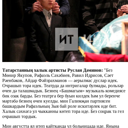
Татарстанның халык артисты Руслан Дәминов:
"Без
Мөнир Якупов, Рафаэль Сәхәбиев, Равил Идрисов, Сәет
Рәенбәков, Айдар Фәйзрахманов — аерылмас дуслар идек.
Очрашып тора идек. Театрда да интригалар булмады, рольләр
өчен дә талашмадык. Безнең «Башмагым» музыкаль комедиясе
бик озак барды. Без театрга бер буын килдек һәм ул беренче
мәртәбә безнең өчен куелды. мин Галимҗан партиясен
башкардым Рафаэльның Зыя бай роле искитәрлек иде бит.
Халык сәхнәгә ул чыкканны көтеп тора иде. Без соңрак та гел
очрашып тордык.
Мин августта ял итеп кайтканда ул больницада иде. Янына