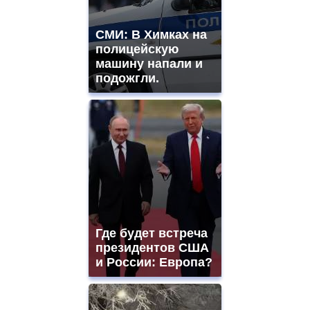
СМИ: В Химках на
полицейскую
машину напали и
подожгли.
Где будет встреча
президентов США
и России: Европа?