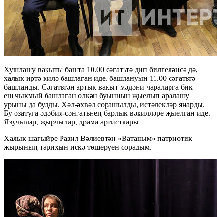
Хушлашу вакыты башта 10.00 сәгатьтә дип билгеләнсә дә,
халык иртә килә башлаган иде. башлануын 11.00 сәгатьтә
башланды. Сәгатьтән артык вакыт мәдәни чараларга бик
еш чыкмый башлаган өлкән буыннын җыелып аралашу
урыны да булды. Хәл-әхвәл сорашылды, истәлекләр яңарды.
Бу озатуга әдәбия-сәнгатьнең барлык вәкилләре җыелган иде.
Язучылар, җырчылар, драма артистлары…
Халык шагыйре Разил Вәлиевтән «Ватаным» патриотик
җырының тарихын искә төшерүен сорадым.