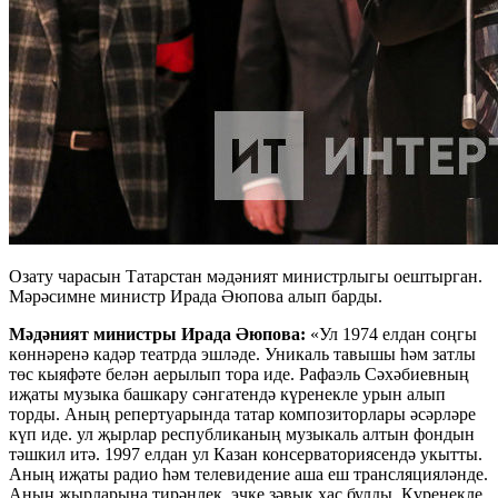
Озату чарасын Татарстан мәдәният министрлыгы оештырган.
Мәрәсимне министр Ирада Әюпова алып барды.
Мәдәният министры Ирада Әюпова:
«Ул 1974 елдан соңгы
көннәренә кадәр театрда эшләде. Уникаль тавышы һәм затлы
төс кыяфәте белән аерылып тора иде. Рафаэль Сәхәбиевның
иҗаты музыка башкару сәнгатендә күренекле урын алып
торды. Аның репертуарында татар композиторлары әсәрләре
күп иде. ул җырлар республиканың музыкаль алтын фондын
тәшкил итә. 1997 елдан ул Казан консерваториясендә укытты.
Аның иҗаты радио һәм телевидение аша еш трансляцияләнде.
Аның җырларына тирәнлек, эчке зәвык хас булды. Күренекле