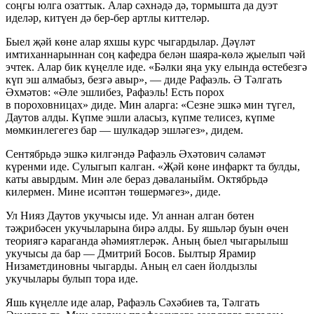
соңгы юлга озаттык. Алар сәхнәдә дә, тормышта да дуэт
иделәр, китүен дә бер-бер артлы киттеләр.
Быел җәй көне алар яхшы курс чыгардылар. Дәүләт
имтиханнарыннан соң кафедра белән шаяра-көлә җыелып чәй
эчтек. Алар бик күңелле иде. «Бәлки яңа уку елында өстебезгә
күп эш алмабыз, безгә авыр», — диде Рафаэль. Ә Тәлгать
Әхмәтов: «Әле эшлибез, Рафаэль! Есть порох
в пороховницах» диде. Мин аларга: «Сезне эшкә мин түгел,
Даутов алды. Күпме эшли аласыз, күпме телисез, күпме
мөмкинлегегез бар — шулкадәр эшләгез», дидем.
Сентябрьдә эшкә килгәндә Рафаэль Әхәтович сәламәт
күренми иде. Сулыгып калган. «Җәй көне инфаркт та булды,
каты авырдым. Мин әле бераз дәваланыйм. Октябрьдә
килермен. Мине исәптән төшермәгез», диде.
Ул Нияз Даутов укучысы иде. Ул аннан алган бөтен
тәҗрибәсен укучыларына бирә алды. Бу яшьләр буын өчен
теориягә караганда әһәмиятлерәк. Аның быел чыгарылыш
укучысы да бар — Дмитрий Босов. Былтыр Ярамир
Низаметдиновны чыгарды. Аның ел саен йолдызлы
укучылары булып тора иде.
Яшь күңелле иде алар, Рафаэль Сәхәбиев та, Тәлгать