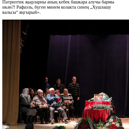
Патриотик җырларны аның кебек башкара алучы бармы
икән?! Рафаэль, бүген минем колакта синең „Хушлашу
вальсы“ яңгырый».