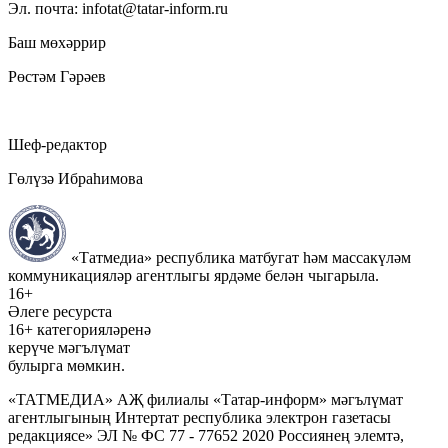
Эл. почта: infotat@tatar-inform.ru
Баш мөхәррир
Рөстәм Гәрәев
Шеф-редактор
Гөлүзә Ибраһимова
«Татмедиа» республика матбугат һәм массакүләм
коммуникацияләр агентлыгы ярдәме белән чыгарыла.
16+
Әлеге ресурста
16+ категорияләренә
керүче мәгълүмат
булырга мөмкин.
«ТАТМЕДИА» АҖ филиалы «Татар-информ» мәгълүмат
агентлыгының Интертат республика электрон газетасы
редакциясе» ЭЛ № ФС 77 - 77652 2020 Россиянең элемтә,