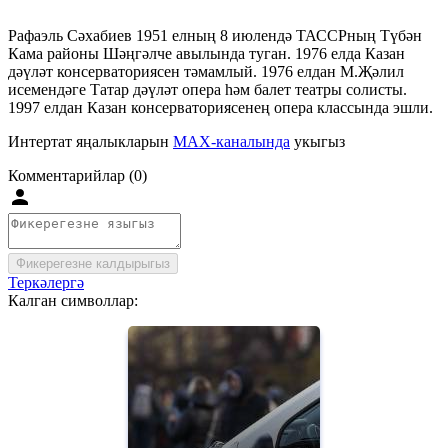
Рафаэль Сәхабиев 1951 елның 8 июлендә ТАССРның Түбән
Кама районы Шәңгәлче авылында туган. 1976 елда Казан
дәүләт консерваториясен тәмамлый. 1976 елдан М.Җәлил
исемендәге Татар дәүләт опера һәм балет театры солисты.
1997 елдан Казан консерваториясенең опера классында эшли.
Интертат яңалыкларын
MAX-каналында
укыгыз
Комментарийлар (0)
Фикерегезне калдырыгыз
Теркәлергә
Калган символлар: