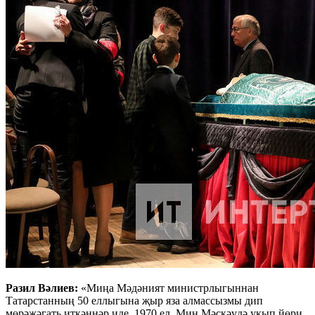
Разил Вәлиев:
«Миңа Мәдәният министрлыгыннан
Татарстанның 50 еллыгына җыр яза алмассызмы дип
мөрәҗәгать иткәннәр иде. 1970 ел. Мин Мәскәүдә укып йөри