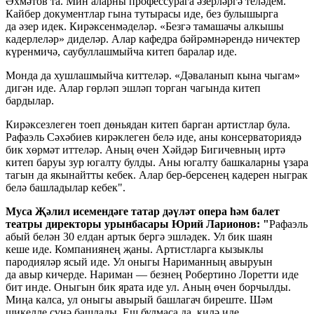
Әхмәтов та. Мин аларны профессурага әзерләргә теләдем.
Кайбер документлар гына тутырасы иде, без булышырга
да әзер идек. Кирәксенмәделәр. «Безгә тамашачы алкышы
кадерлеләр» диделәр. Алар кафедра бәйрәмнәрендә ничектер
күренмичә, саубуллашмыйча китеп баралар иде.
Монда да хушлашмыйча киттеләр. «Дәваланып кына чыгам»
дигән иде. Алар гөрләп эшләп торган чагында китеп
бардылар.
Кирәксезлеген тоеп дөньядан китеп барган артистлар була.
Рафаэль Сәхәбиев кирәклеген белә иде, аны консерваториядә
бик хөрмәт иттеләр. Аның өчен Хәйдәр Бигичевның иртә
китеп баруы зур югалту булды. Аны югалту башкаларны үзара
тагын да якынайтты кебек. Алар бер-берсенең кадерен ныграк
белә башладылар кебек".
Муса Җәлил исемендәге татар дәүләт опера һәм балет
театры директоры урынбасары Юрий Ларионов: "
Рафаэль
абый белән 30 елдан артык бергә эшләдек. Ул бик шаян
кеше иде. Компаниянең җаны. Артистларга кызыклы
пародияләр ясый иде. Ул оныгы Нариманның авыруын
да авыр кичерде. Нариман — безнең Робертино Лоретти иде
бит инде. Оныгын бик ярата иде ул. Аның өчен борчылды.
Миңа калса, ул оныгы авырый башлагач биреште. Шәм
шикелле сүнә башлады. Еш булмаса да, килә иде.