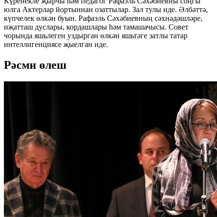
Күренекле җырчы һәм педагог Рафаэль Сәхәбиевны соңгы
юлга Актерлар йортыннан озаттылар. Зал тулы иде. Әлбәттә,
күпчелек өлкән буын. Рафаэль Сәхәбиевның сәхнәдәшләре,
иҗатташ дуслары, кордашлары һәм тамашачысы. Совет
чорында яшьлеген уздырган өлкән яшьтәге затлы татар
интеллигенциясе җыелган иде.
Рәсми өлеш