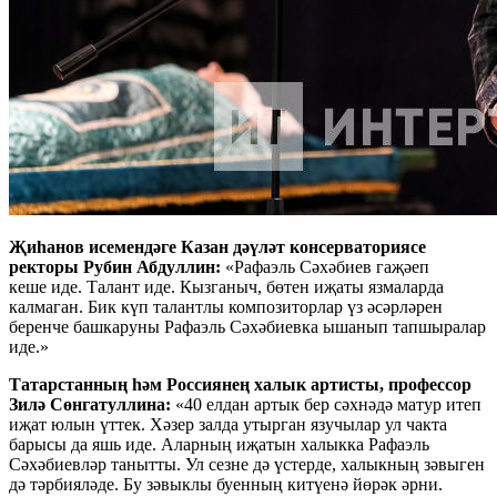
Җиһанов исемендәге Казан дәүләт консерваториясе
ректоры Рубин Абдуллин:
«Рафаэль Сәхәбиев гаҗәеп
кеше иде. Талант иде. Кызганыч, бөтен иҗаты язмаларда
калмаган. Бик күп талантлы композиторлар үз әсәрләрен
беренче башкаруны Рафаэль Сәхәбиевка ышанып тапшыралар
иде.»
Татарстанның һәм Россиянең халык артисты, профессор
Зилә Сөнгатуллина:
«40 елдан артык бер сәхнәдә матур итеп
иҗат юлын үттек. Хәзер залда утырган язучылар ул чакта
барысы да яшь иде. Аларның иҗатын халыкка Рафаэль
Сәхәбиевләр танытты. Ул сезне дә үстерде, халыкның зәвыген
дә тәрбияләде. Бу зәвыклы буенның китүенә йөрәк әрни.