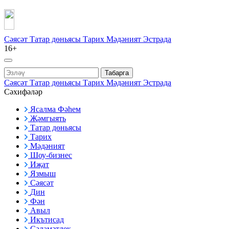
Сәясәт
Татар дөньясы
Тарих
Мәдәният
Эстрада
16+
Табарга
Сәясәт
Татар дөньясы
Тарих
Мәдәният
Эстрада
Сәхифәләр
Ясалма Фәһем
Җәмгыять
Татар дөньясы
Тарих
Мәдәният
Шоу-бизнес
Иҗат
Язмыш
Сәясәт
Дин
Фән
Авыл
Икътисад
Сәламәтлек