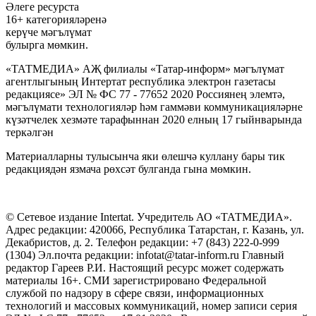
Әлеге ресурста
16+ категорияләренә
керүче мәгълүмат
булырга мөмкин.
«ТАТМЕДИА» АҖ филиалы «Татар-информ» мәгълүмат
агентлыгының Интертат республика электрон газетасы
редакциясе» ЭЛ № ФС 77 - 77652 2020 Россиянең элемтә,
мәгълүмати технологияләр һәм гаммәви коммуникацияләрне
күзәтчелек хезмәте тарафыннан 2020 елның 17 гыйнварында
теркәлгән
Материалларны тулысынча яки өлешчә куллану бары тик
редакциядән язмача рөхсәт булганда гына мөмкин.
© Сетевое издание Intertat. Учредитель АО «ТАТМЕДИА».
Адрес редакции: 420066, Республика Татарстан, г. Казань, ул.
Декабристов, д. 2. Телефон редакции: +7 (843) 222-0-999
(1304) Эл.почта редакции: infotat@tatar-inform.ru Главный
редактор Гареев Р.И. Настоящий ресурс может содержать
материалы 16+. СМИ зарегистрировано Федеральной
службой по надзору в сфере связи, информационных
технологий и массовых коммуникаций, номер записи серия