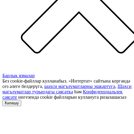
Барлык язмалар
Без cookie-файллар кулланабыз. «Интертат» сайтына кергәндә
сез әлеге белдерүгә,
шәхси мәгълүматларны эшкәртүгә
,
Шәхси
мәгълүматлар турындагы сәясәткә
һәм
Конфиденциальлек
сәясәте
нигезендә cookie файлларын куллануга ризалашасыз
Килешү