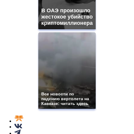
В ОАЭ произошло
жестокое убийство
криптомиллионера
Все новости по
падению вертолета на
Кавказе: читать здесь