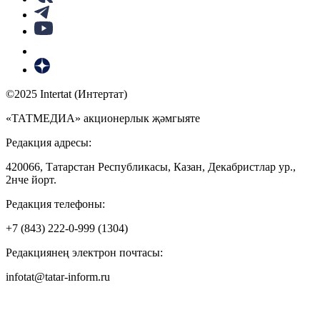
©2025 Intertat (Интертат)
«ТАТМЕДИА» акционерлык җәмгыяте
Редакция адресы:
420066, Татарстан Республикасы, Казан, Декабристлар ур.,
2нче йорт.
Редакция телефоны:
+7 (843) 222-0-999 (1304)
Редакциянең электрон почтасы:
infotat@tatar-inform.ru