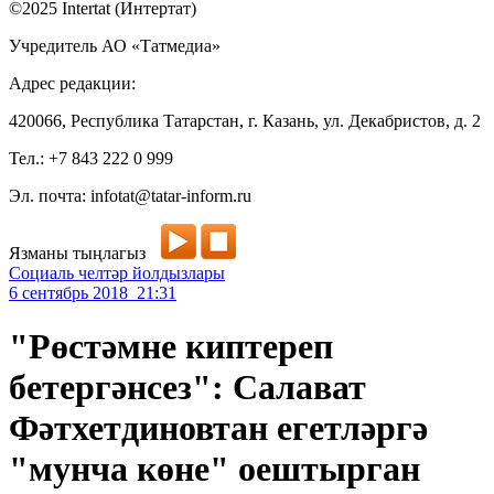
©2025 Intertat (Интертат)
Учредитель АО «Татмедиа»
Адрес редакции:
420066, Республика Татарстан, г. Казань, ул. Декабристов, д. 2
Тел.: +7 843 222 0 999
Эл. почта: infotat@tatar-inform.ru
Язманы тыңлагыз
Социаль челтәр йолдызлары
6 сентябрь 2018 21:31
"Рөстәмне киптереп
бетергәнсез": Салават
Фәтхетдиновтан егетләргә
"мунча көне" оештырган