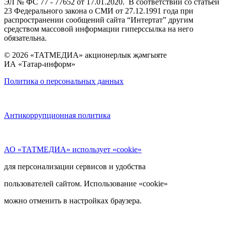
ЭЛ № ФС 77 - 77652 от 17.01.2020. В соответствии со статьей
23 Федерального закона о СМИ от 27.12.1991 года при
распространении сообщений сайта “Интертат” другим
средством массовой информации гиперссылка на него
обязательна.
© 2026 «ТАТМЕДИА» акционерлык җәмгыяте
ИА «Татар-информ»
Политика о персональных данных
Антикоррупционная политика
АО «ТАТМЕДИА» использует «cookie»
для персонализации сервисов и удобства
пользователей сайтом. Использование «cookie»
можно отменить в настройках браузера.