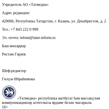
Учредитель АО «Татмедиа»
Адрес редакции:
420066, Республика Татарстан, г. Казань, ул. Декабристов, д. 2
Тел.: +7 843 222 0 999
Эл. почта: infotat@tatar-inform.ru
Баш мөхәррир
Рөстәм Гәрәев
Шеф-редактор
Гөлүзә Ибраһимова
«Татмедиа» республика матбугат һәм массакүләм
коммуникацияләр агентлыгы ярдәме белән чыгарыла.
16+