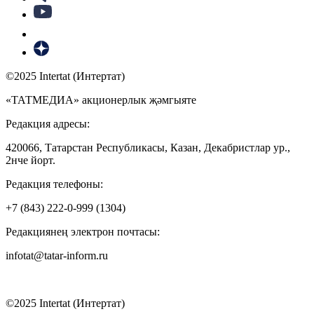
©2025 Intertat (Интертат)
«ТАТМЕДИА» акционерлык җәмгыяте
Редакция адресы:
420066, Татарстан Республикасы, Казан, Декабристлар ур.,
2нче йорт.
Редакция телефоны:
+7 (843) 222-0-999 (1304)
Редакциянең электрон почтасы:
infotat@tatar-inform.ru
©2025 Intertat (Интертат)