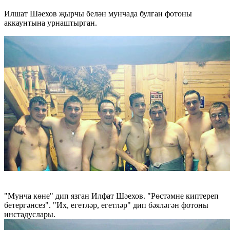
Илшат Шәехов җырчы белән мунчада булган фотоны
аккаунтына урнаштырган.
"Мунча көне" дип язган Илфат Шәехов. "Рөстәмне киптереп
бетергәнсез". "Их, егетләр, егетләр" дип бәяләгән фотоны
инстадуслары.