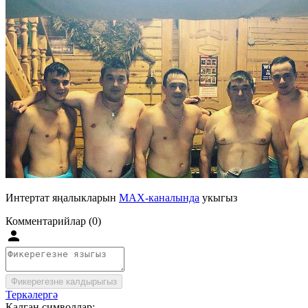
Интертат яңалыкларын
MAX-каналында
укыгыз
Комментарийлар (0)
Фикерегезне калдырыгыз
Теркәлергә
Калган символлар: