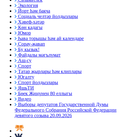
Экология
Йорт һәм бакча
Социаль челтәр йолдызлары
Хәвеф-хәтәр
Көн кадагы
Юмор
Һава торышы һәм ай календаре
Сорау-җавап
Бу кызык!
Файдалы мәгълүмат
Аш-су
Спорт
Татар җырлары һәм клиплары
Югалту
Спорт йолдызлары
ЯшьТИ
Бөек Җиңүнең 80 еллыгы
Видео
Выборы депутатов Государственной Думы
Федерального Собрания Российской Федерации
девятого созыва 20.09.2026