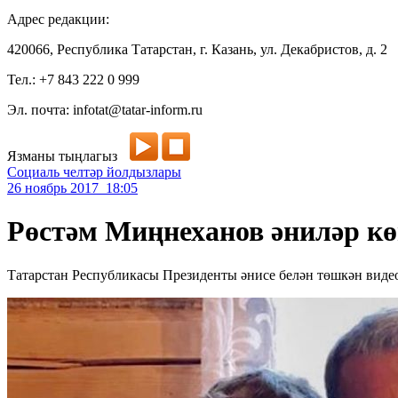
Адрес редакции:
420066, Республика Татарстан, г. Казань, ул. Декабристов, д. 2
Тел.: +7 843 222 0 999
Эл. почта: infotat@tatar-inform.ru
Язманы тыңлагыз
Социаль челтәр йолдызлары
26 ноябрь 2017 18:05
Рөстәм Миңнеханов әниләр кө
Татарстан Республикасы Президенты әнисе белән төшкән виде