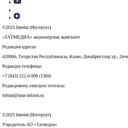
©2025 Intertat (Интертат)
«ТАТМЕДИА» акционерлык җәмгыяте
Редакция адресы:
420066, Татарстан Республикасы, Казан, Декабристлар ур., 2нче
Редакция телефоны:
+7 (843) 222-0-999 (1304)
Редакциянең электрон почтасы:
infotat@tatar-inform.ru
©2025 Intertat (Интертат)
Учредитель АО «Татмедиа»