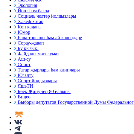
Экология
Йорт һәм бакча
Социаль челтәр йолдызлары
Хәвеф-хәтәр
Көн кадагы
Юмор
Һава торышы һәм ай календаре
Сорау-җавап
Бу кызык!
Файдалы мәгълүмат
Аш-су
Спорт
Татар җырлары һәм клиплары
Югалту
Спорт йолдызлары
ЯшьТИ
Бөек Җиңүнең 80 еллыгы
Видео
Выборы депутатов Государственной Думы Федерального