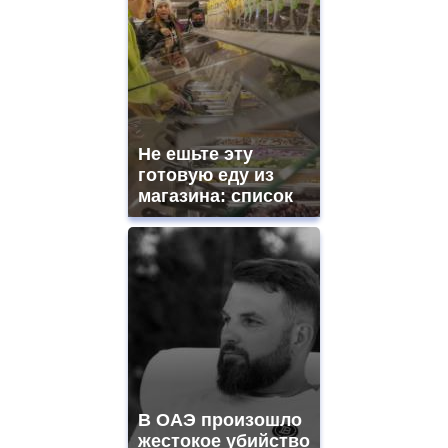
Не ешьте эту
готовую еду из
магазина: список
В ОАЭ произошло
жестокое убийство