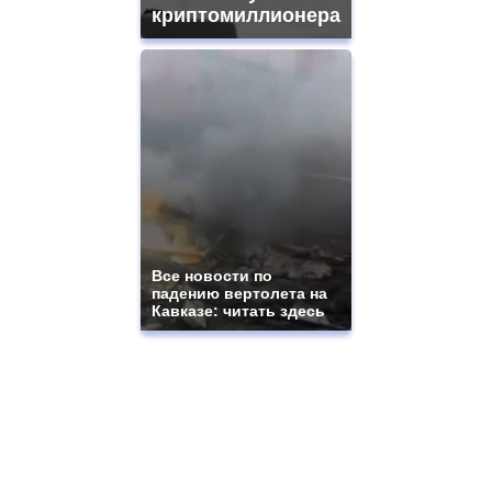
криптомиллионера
Все новости по
падению вертолета на
Кавказе: читать здесь