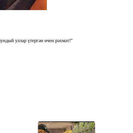
ундый уллар үтергән өчен рәхмәт!"