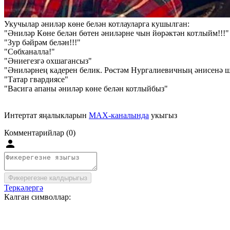
Укучылар әниләр көне белән котлауларга кушылган:
"Əнилəр Көне белəн бөтен əнилəрне чын йөрəктəн котлыйм!!!"
"Зур бәйрәм белән!!!"
"Сөбханалла!"
"Әниегезгә охшагансыз"
"Әниләрнең кадерен белик. Рөстәм Нургалиевичның әнисенә ш
"Татар гвардиясе"
"Васига апаны әниләр көне белән котлыйбыз"
Интертат яңалыкларын
MAX-каналында
укыгыз
Комментарийлар (0)
Фикерегезне калдырыгыз
Теркәлергә
Калган символлар: