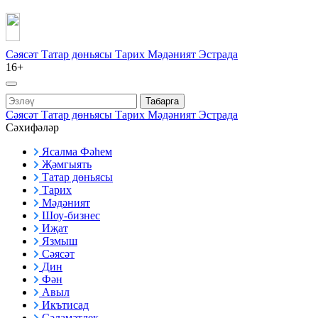
Сәясәт
Татар дөньясы
Тарих
Мәдәният
Эстрада
16+
Табарга
Сәясәт
Татар дөньясы
Тарих
Мәдәният
Эстрада
Сәхифәләр
Ясалма Фәһем
Җәмгыять
Татар дөньясы
Тарих
Мәдәният
Шоу-бизнес
Иҗат
Язмыш
Сәясәт
Дин
Фән
Авыл
Икътисад
Сәламәтлек