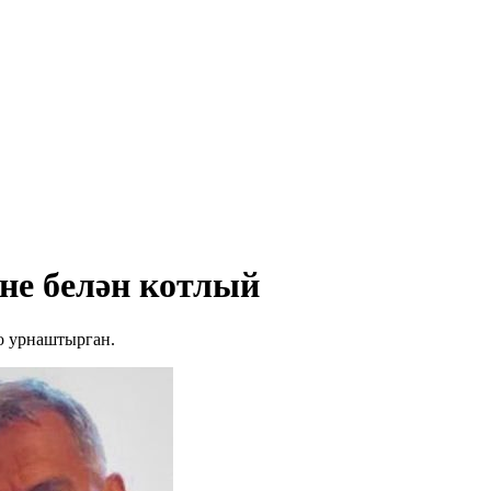
не белән котлый
о урнаштырган.