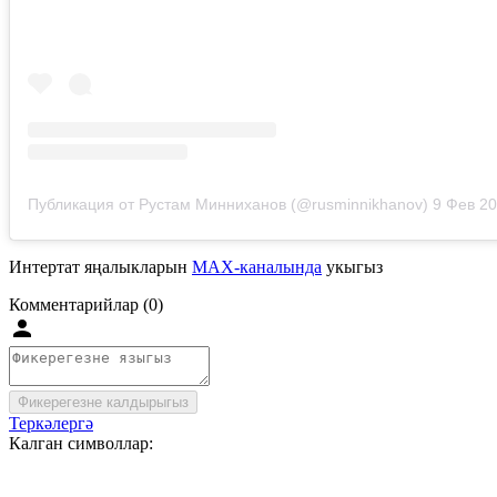
Публикация от Рустам Минниханов (@rusminnikhanov)
9 Фев 2019
Интертат яңалыкларын
MAX-каналында
укыгыз
Комментарийлар (0)
Фикерегезне калдырыгыз
Теркәлергә
Калган символлар: