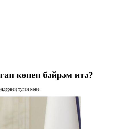
ган көнен бәйрәм итә?
ндәрнең туган көне.