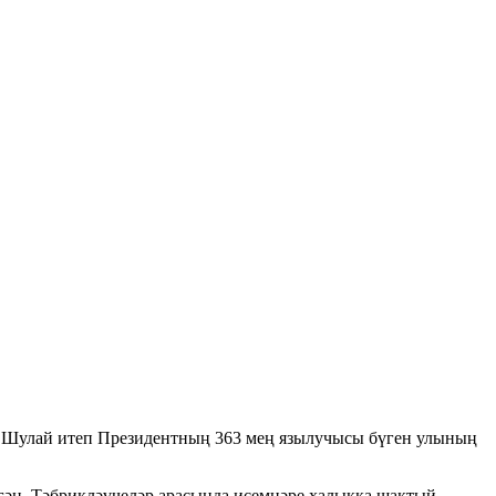
н. Шулай итеп Президентның 363 мең язылучысы бүген улының
ләгән. Тәбрикләүчеләр арасында исемнәре халыкка шактый