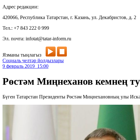
Адрес редакции:
420066, Республика Татарстан, г. Казань, ул. Декабристов, д. 2
Тел.: +7 843 222 0 999
Эл. почта: infotat@tatar-inform.ru
Язманы тыңлагыз
Социаль челтәр йолдызлары
9 февраль 2019 15:00
Рөстәм Миңнеханов кемнең ту
Бүген Татарстан Президенты Рөстәм Миңнехановның улы Искә