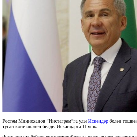
Рөстәм Миңнеханов “Инстаграм”га улы
Искәндәр
белән төшкән
туган көне икәнен белде. Искәндәргә 11 яшь.
Фото астына байтак комментарийлар да калдырырга өлгергәннәр