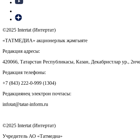
©2025 Intertat (Интертат)
«ТАТМЕДИА» акционерлык җәмгыяте
Редакция адресы:
420066, Татарстан Республикасы, Казан, Декабристлар ур., 2нче
Редакция телефоны:
+7 (843) 222-0-999 (1304)
Редакциянең электрон почтасы:
infotat@tatar-inform.ru
©2025 Intertat (Интертат)
Учредитель АО «Татмедиа»