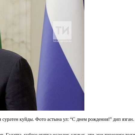
 сурәтен куйды. Фото астына ул: “С днем рождения!” дип язга
. Гадәттә, күбесе егеткә исәнлек-саулык, әти-әни тигезлеге те