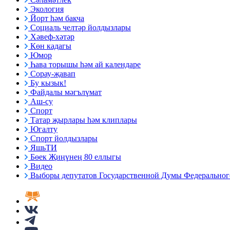
Экология
Йорт һәм бакча
Социаль челтәр йолдызлары
Хәвеф-хәтәр
Көн кадагы
Юмор
Һава торышы һәм ай календаре
Сорау-җавап
Бу кызык!
Файдалы мәгълүмат
Аш-су
Спорт
Татар җырлары һәм клиплары
Югалту
Спорт йолдызлары
ЯшьТИ
Бөек Җиңүнең 80 еллыгы
Видео
Выборы депутатов Государственной Думы Федерального