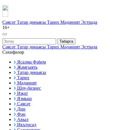
Сәясәт
Татар дөньясы
Тарих
Мәдәният
Эстрада
16+
Табарга
Сәясәт
Татар дөньясы
Тарих
Мәдәният
Эстрада
Сәхифәләр
Ясалма Фәһем
Җәмгыять
Татар дөньясы
Тарих
Мәдәният
Шоу-бизнес
Иҗат
Язмыш
Сәясәт
Дин
Фән
Авыл
Икътисад
Сәламәтлек