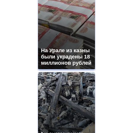
На Урале из казны
были украдены 18
миллионов рублей