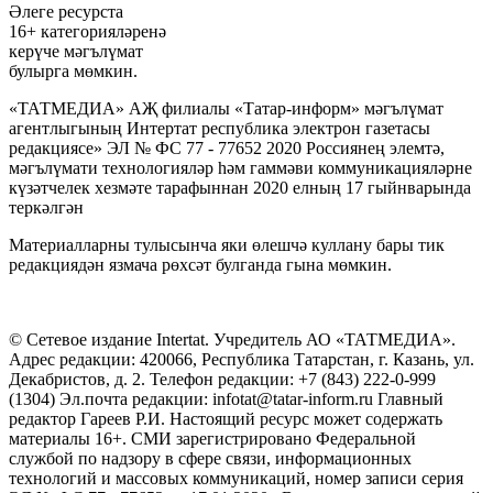
Әлеге ресурста
16+ категорияләренә
керүче мәгълүмат
булырга мөмкин.
«ТАТМЕДИА» АҖ филиалы «Татар-информ» мәгълүмат
агентлыгының Интертат республика электрон газетасы
редакциясе» ЭЛ № ФС 77 - 77652 2020 Россиянең элемтә,
мәгълүмати технологияләр һәм гаммәви коммуникацияләрне
күзәтчелек хезмәте тарафыннан 2020 елның 17 гыйнварында
теркәлгән
Материалларны тулысынча яки өлешчә куллану бары тик
редакциядән язмача рөхсәт булганда гына мөмкин.
© Сетевое издание Intertat. Учредитель АО «ТАТМЕДИА».
Адрес редакции: 420066, Республика Татарстан, г. Казань, ул.
Декабристов, д. 2. Телефон редакции: +7 (843) 222-0-999
(1304) Эл.почта редакции: infotat@tatar-inform.ru Главный
редактор Гареев Р.И. Настоящий ресурс может содержать
материалы 16+. СМИ зарегистрировано Федеральной
службой по надзору в сфере связи, информационных
технологий и массовых коммуникаций, номер записи серия