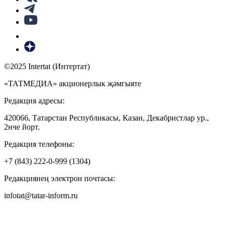
©2025 Intertat (Интертат)
«ТАТМЕДИА» акционерлык җәмгыяте
Редакция адресы:
420066, Татарстан Республикасы, Казан, Декабристлар ур.,
2нче йорт.
Редакция телефоны:
+7 (843) 222-0-999 (1304)
Редакциянең электрон почтасы:
infotat@tatar-inform.ru