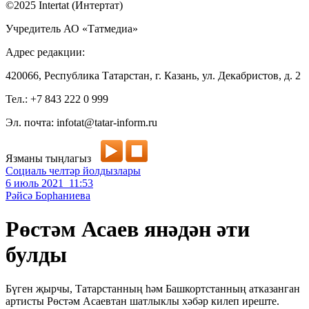
©2025 Intertat (Интертат)
Учредитель АО «Татмедиа»
Адрес редакции:
420066, Республика Татарстан, г. Казань, ул. Декабристов, д. 2
Тел.: +7 843 222 0 999
Эл. почта: infotat@tatar-inform.ru
Язманы тыңлагыз
Социаль челтәр йолдызлары
6 июль 2021 11:53
Рәйсә Борһаниева
Рөстәм Асаев янәдән әти
булды
Бүген җырчы, Татарстанның һәм Башкортстанның атказанган
артисты Рөстәм Асаевтан шатлыклы хәбәр килеп иреште.