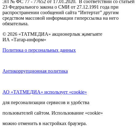
ЭЛ № ФС 77 - 77652 от 17.01.2020. В соответствии со статьей
23 Федерального закона о СМИ от 27.12.1991 года при
распространении сообщений сайта “Интертат” другим
средством массовой информации гиперссылка на него
обязательна.
© 2026 «ТАТМЕДИА» акционерлык җәмгыяте
ИА «Татар-информ»
Политика о персональных данных
Антикоррупционная политика
АО «ТАТМЕДИА» использует «cookie»
для персонализации сервисов и удобства
пользователей сайтом. Использование «cookie»
можно отменить в настройках браузера.