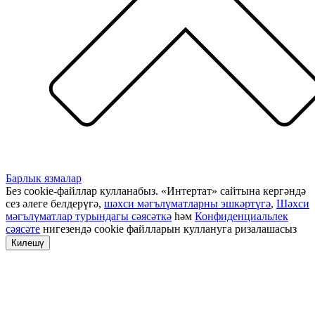
Барлык язмалар
Без cookie-файллар кулланабыз. «Интертат» сайтына кергәндә
сез әлеге белдерүгә,
шәхси мәгълүматларны эшкәртүгә
,
Шәхси
мәгълүматлар турындагы сәясәткә
һәм
Конфиденциальлек
сәясәте
нигезендә cookie файлларын куллануга ризалашасыз
Килешү