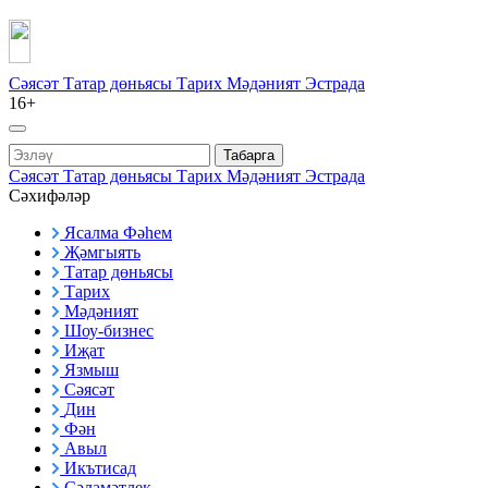
Сәясәт
Татар дөньясы
Тарих
Мәдәният
Эстрада
16+
Табарга
Сәясәт
Татар дөньясы
Тарих
Мәдәният
Эстрада
Сәхифәләр
Ясалма Фәһем
Җәмгыять
Татар дөньясы
Тарих
Мәдәният
Шоу-бизнес
Иҗат
Язмыш
Сәясәт
Дин
Фән
Авыл
Икътисад
Сәламәтлек