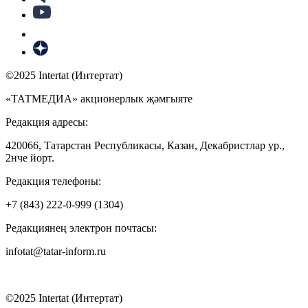
©2025 Intertat (Интертат)
«ТАТМЕДИА» акционерлык җәмгыяте
Редакция адресы:
420066, Татарстан Республикасы, Казан, Декабристлар ур.,
2нче йорт.
Редакция телефоны:
+7 (843) 222-0-999 (1304)
Редакциянең электрон почтасы:
infotat@tatar-inform.ru
©2025 Intertat (Интертат)