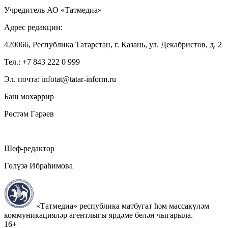
Учредитель АО «Татмедиа»
Адрес редакции:
420066, Республика Татарстан, г. Казань, ул. Декабристов, д. 2
Тел.: +7 843 222 0 999
Эл. почта: infotat@tatar-inform.ru
Баш мөхәррир
Рөстәм Гәрәев
Шеф-редактор
Гөлүзә Ибраһимова
«Татмедиа» республика матбугат һәм массакүләм
коммуникацияләр агентлыгы ярдәме белән чыгарыла.
16+