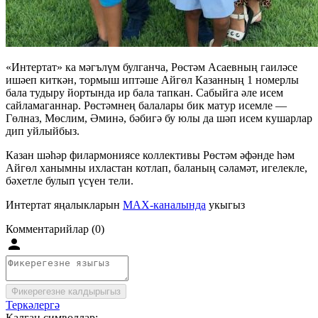
«Интертат» ка мәгълүм булганча, Рөстәм Асаевның гаиләсе
ишәеп киткән, тормыш иптәше Айгөл Казанның 1 номерлы
бала тудыру йортында ир бала тапкан. Сабыйга әле исем
сайламаганнар. Рөстәмнең балалары бик матур исемле —
Гөлназ, Мөслим, Әминә, бәбигә бу юлы да шәп исем кушарлар
дип уйлыйбыз.
Казан шәһәр филармониясе коллективы Рөстәм әфәнде һәм
Айгөл ханымны ихластан котлап, баланың сәламәт, игелекле,
бәхетле булып үсүен тели.
Интертат яңалыкларын
MAX-каналында
укыгыз
Комментарийлар (0)
Фикерегезне калдырыгыз
Теркәлергә
Калган символлар: