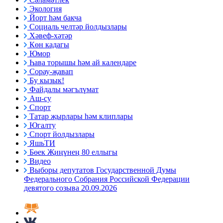
Экология
Йорт һәм бакча
Социаль челтәр йолдызлары
Хәвеф-хәтәр
Көн кадагы
Юмор
Һава торышы һәм ай календаре
Сорау-җавап
Бу кызык!
Файдалы мәгълүмат
Аш-су
Спорт
Татар җырлары һәм клиплары
Югалту
Спорт йолдызлары
ЯшьТИ
Бөек Җиңүнең 80 еллыгы
Видео
Выборы депутатов Государственной Думы
Федерального Собрания Российской Федерации
девятого созыва 20.09.2026