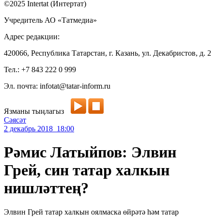
©2025 Intertat (Интертат)
Учредитель АО «Татмедиа»
Адрес редакции:
420066, Республика Татарстан, г. Казань, ул. Декабристов, д. 2
Тел.: +7 843 222 0 999
Эл. почта: infotat@tatar-inform.ru
Язманы тыңлагыз
Сәясәт
2 декабрь 2018 18:00
Рәмис Латыйпов: Элвин
Грей, син татар халкын
нишләттең?
Элвин Грей татар халкын оялмаска өйрәтә һәм татар