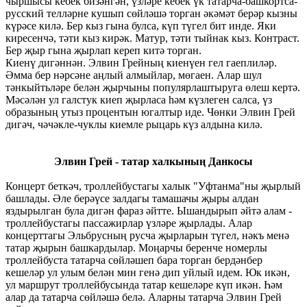
чыршысы кебек бизәнгән, үзләре кебек үк татарча-башкортса-
русский телләрне кушып сөйләшә торган әкәмәт берәр кызны
күрәсе килә. Бер кыз гына булса, күп түгел бит инде. Яки
киресенчә, тәти кыз кирәк. Матур, тәти тыйнак кыз. Контраст.
Бер җыр гына җырлап кереп китә торган.
Киенү дигәннән. Элвин Грейның киенүен гел гаеплиләр.
Әмма бер нәрсәне аңлый алмыйлар, мөгаен. Алар шул
тәнкыйтьләре белән җырчыны популярлаштыруга өлеш кертә.
Мәсәлән ул галстук киеп җырласа һәм күзлеген салса, үз
образының утыз процентын югалтыр иде. Чөнки Элвин Грей
дигәч, чәчәкле-чуклы киемле рыцарь күз алдына килә.
Элвин Грей - татар халкының Данкосы
Концерт беткәч, троллейбустагы халык "Уфтанма"ны җырлый
башлады. Әле берәүсе залдагы тамашачы җыры алдан
яздырылган була дигән фараз әйтте. Ышандырып әйтә алам -
троллейбустагы пассажирлар үзләре җырлады. Алар
концерттагы Эльбрусның русча җырларын түгел, нәкъ менә
татар җырын башкардылар. Моңарчы беренче номерлы
троллейбуста татарча сөйләшеп бара торган бердәнбер
кешеләр ул улым белән мин генә дип уйлый идем. Юк икән,
ул маршрут троллейбусында татар кешеләре күп икән. Һәм
алар да татарча сөйләшә белә. Аларны татарча Элвин Грей