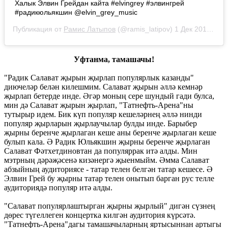
Халык Элвин Грейдан кайта #elvingrey #элвингрей
#радикюльякшин @elvin_grey_music
Публикация от
Рамис Латыпов
(@ramis_latipov)
1 Дек 2018 в 11:42 PST
Уфтанма, тамашачы!
"Радик Салават җырын җырлап популярлык казанды"
диючеләр белән килешмим. Салават җырын әллә кемнәр
җырлап бетерде инде. Әгәр моның сере шундый гади булса,
мин дә Салават җырын җырлап, "Татнефть-Арена"ны
тутырыр идем. Бик күп популяр кешеләрнең әллә нинди
популяр җырларын җырлаучылар булды инде. Барыбер
җырны беренче җырлаган кеше аны беренче җырлаган кеше
булып кала. Ә Радик Юльякшин җырны беренче җырлаган
Салават Фәтхетдиновтан да популяррак итә алды. Мин
мэтрның дәрәҗәсенә кизәнергә җыенмыйм. Әмма Салават
абзыйның аудиториясе - татар телен белгән татар кешесе. Ә
Элвин Грей бу җырны татар телен онытып барган рус телле
аудиториядә популяр итә алды.
"Салават популярлаштырган җырны җырлый" дигән сүзнең
дөрес түгеллеген концертка килгән аудитория күрсәтә.
"Татнефть-Арена"дагы тамашачыларның яртысыннан артыгы