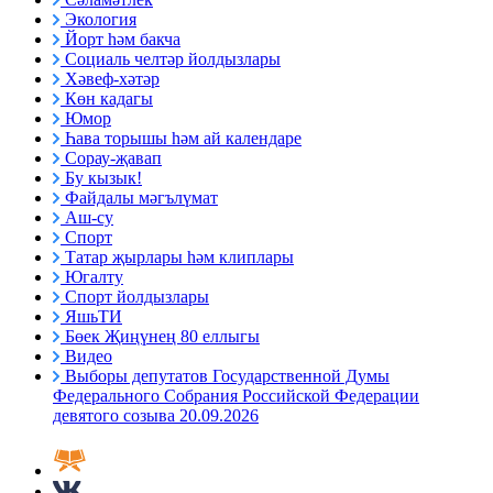
Экология
Йорт һәм бакча
Социаль челтәр йолдызлары
Хәвеф-хәтәр
Көн кадагы
Юмор
Һава торышы һәм ай календаре
Сорау-җавап
Бу кызык!
Файдалы мәгълүмат
Аш-су
Спорт
Татар җырлары һәм клиплары
Югалту
Спорт йолдызлары
ЯшьТИ
Бөек Җиңүнең 80 еллыгы
Видео
Выборы депутатов Государственной Думы
Федерального Собрания Российской Федерации
девятого созыва 20.09.2026