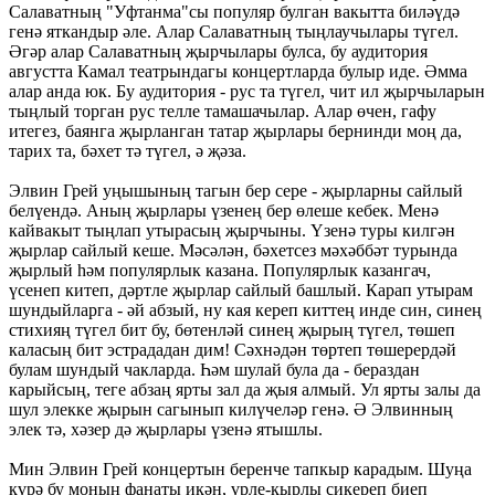
Салаватның "Уфтанма"сы популяр булган вакытта биләүдә
генә яткандыр әле. Алар Салаватның тыңлаучылары түгел.
Әгәр алар Салаватның җырчылары булса, бу аудитория
августта Камал театрындагы концертларда булыр иде. Әмма
алар анда юк. Бу аудитория - рус та түгел, чит ил җырчыларын
тыңлый торган рус телле тамашачылар. Алар өчен, гафу
итегез, баянга җырланган татар җырлары бернинди моң да,
тарих та, бәхет тә түгел, ә җәза.
Элвин Грей уңышының тагын бер сере - җырларны сайлый
белүендә. Аның җырлары үзенең бер өлеше кебек. Менә
кайвакыт тыңлап утырасың җырчыны. Үзенә туры килгән
җырлар сайлый кеше. Мәсәлән, бәхетсез мәхәббәт турында
җырлый һәм популярлык казана. Популярлык казангач,
үсенеп китеп, дәртле җырлар сайлый башлый. Карап утырам
шундыйларга - әй абзый, ну кая кереп киттең инде син, синең
стихияң түгел бит бу, бөтенләй синең җырың түгел, төшеп
каласың бит эстрададан дим! Сәхнәдән төртеп төшерердәй
булам шундый чакларда. Һәм шулай була да - бераздан
карыйсың, теге абзаң ярты зал да җыя алмый. Ул ярты залы да
шул элекке җырын сагынып килүчеләр генә. Ә Элвинның
элек тә, хәзер дә җырлары үзенә ятышлы.
Мин Элвин Грей концертын беренче тапкыр карадым. Шуңа
күрә бу моның фанаты икән, үрле-кырлы сикереп биеп