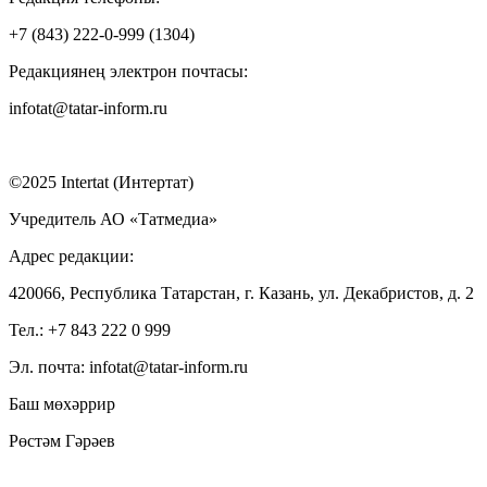
+7 (843) 222-0-999 (1304)
Редакциянең электрон почтасы:
infotat@tatar-inform.ru
©2025 Intertat (Интертат)
Учредитель АО «Татмедиа»
Адрес редакции:
420066, Республика Татарстан, г. Казань, ул. Декабристов, д. 2
Тел.: +7 843 222 0 999
Эл. почта: infotat@tatar-inform.ru
Баш мөхәррир
Рөстәм Гәрәев