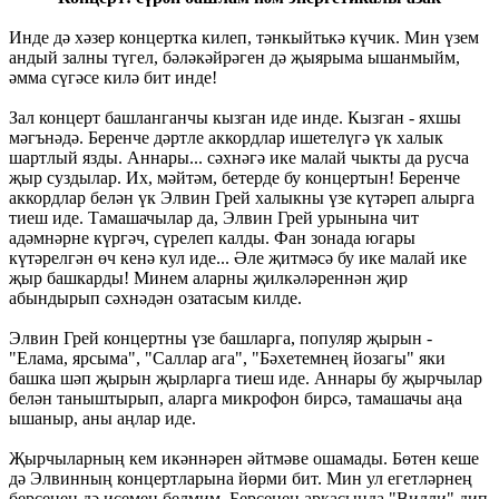
Инде дә хәзер концертка килеп, тәнкыйтькә күчик. Мин үзем
андый залны түгел, бәләкәйрәген дә җыярыма ышанмыйм,
әмма сүгәсе килә бит инде!
Зал концерт башланганчы кызган иде инде. Кызган - яхшы
мәгънәдә. Беренче дәртле аккордлар ишетелүгә үк халык
шартлый язды. Аннары... сәхнәгә ике малай чыкты да русча
җыр суздылар. Их, мәйтәм, бетерде бу концертын! Беренче
аккордлар белән үк Элвин Грей халыкны үзе күтәреп алырга
тиеш иде. Тамашачылар да, Элвин Грей урынына чит
адәмнәрне күргәч, сүрелеп калды. Фан зонада югары
күтәрелгән өч кенә кул иде... Әле җитмәсә бу ике малай ике
җыр башкарды! Минем аларны җилкәләреннән җир
абындырып сәхнәдән озатасым килде.
Элвин Грей концертны үзе башларга, популяр җырын -
"Елама, ярсыма", "Саллар ага", "Бәхетемнең йозагы" яки
башка шәп җырын җырларга тиеш иде. Аннары бу җырчылар
белән таныштырып, аларга микрофон бирсә, тамашачы аңа
ышаныр, аны аңлар иде.
Җырчыларның кем икәннәрен әйтмәве ошамады. Бөтен кеше
дә Элвинның концертларына йөрми бит. Мин ул егетләрнең
берсенең дә исемен белмим. Берсенең аркасында "Вилли" дип