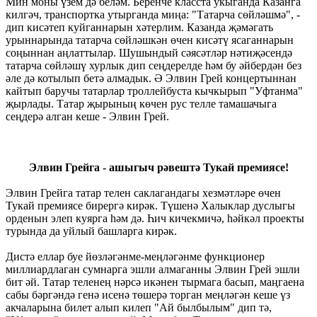
Мин моны үзем дә беләм. Беренче класста укыганда Казанга
килгәч, транспортка утырганда миңа: "Татарча сөйләшмә", -
дип кисәтеп куйганнарын хәтерлим. Казанда җәмәгать
урыннарында татарча сөйләшкән өчен кисәтү ясаганнарын
соңыннан аңлаттылар. Шушындый сәясәтләр нәтиҗәсендә
татарча сөйләшү хурлык дип сеңдерелде һәм бу әйбердән без
әле дә котылып бетә алмадык. Ә Элвин Грей концертыннан
кайтып баручы татарлар троллейбуста кычкырып "Уфтанма"
җырлады. Татар җырының көчен рус телле тамашачыга
сеңдерә алган кеше - Элвин Грей.
Элвин Грейга - ашыгыч рәвештә Тукай премиясе!
Элвин Грейга татар телен саклагандагы хезмәтләре өчен
Тукай премиясе бирергә кирәк. Түшенә Халыклар дуслыгы
орденын элеп куярга һәм дә. Һич кичекмичә, һәйкәл проекты
турында да уйлый башларга кирәк.
Дистә еллар буе йөзләгәнме-меңләгәнме функционер
миллиардлаган сумнарга эшли алмаганны Элвин Грей эшли
бит әй. Татар теленең нәрсә икәнен тырмага басып, маңгаена
сабы бәргәндә генә исенә төшерә торган меңләгән кеше үз
акчаларына билет алып килеп "Ай былбылым" дип тә,