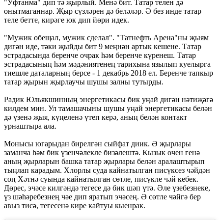
"Уфтанма" дип тә җырлый. Менә бит. Татар телен дә
онытмаганнар. Җыр сүзләрен дә беләләр. Ә без инде татар
теле бетте, кирәге юк дип йөри идек.
"Мужик обещал, мужик сделал". "Татнефть Арена"ны җыям
дигән иде, тәки җыйды бит 9 меңнән артык кешене. Татар
эстрадасында беренче очрак һәм беренче күренеш. Татар
эстрадасының һәм мәдәниятенең тарихына язылып куелырга
тиешле даталарның берсе - 1 декабрь 2018 ел. Беренче тапкыр
татар җырын җырлаучы шушы залны тутырды.
Радик Юльякшинның энергетикасы бик уңай дигән нәтиҗәгә
килдем мин. Ул тамашачыны шушы уңай энергетикасы белән
дә үзенә җыя, күңеленә үтеп керә, аның белән контакт
урнаштыра ала.
Монысы югарыдан бирелгән сыйфат диик. Ә җырлары
заманча һәм бик үзенчәлекле бизәлештә. Кызык өчен генә
аның җырларын башка татар җырлары белән аралаштырып
тыңлап карадым. Хлорлы суда кайнатылган писүксез чәйдән
соң Хәтнә суында кайнатылган сөтле, писүкле чәй кебек.
Дөрес, эчәсе килгәндә тегесе дә бик шәп үтә. Әле үзебезнеке,
үз шәһәребезнең чәе дип яратып эчәсең. Ә сөтле чәйгә бер
авыз тисә, тегесенә кире кайтуы кыенрак.