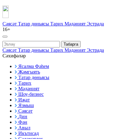
Сәясәт
Татар дөньясы
Тарих
Мәдәният
Эстрада
16+
Табарга
Сәясәт
Татар дөньясы
Тарих
Мәдәният
Эстрада
Сәхифәләр
Ясалма Фәһем
Җәмгыять
Татар дөньясы
Тарих
Мәдәният
Шоу-бизнес
Иҗат
Язмыш
Сәясәт
Дин
Фән
Авыл
Икътисад
Сәламәтлек