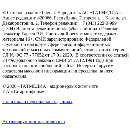
© Сетевое издание Intertat. Учредитель АО «ТАТМЕДИА».
Адрес редакции: 420066, Республика Татарстан, г. Казань, ул.
Декабристов, д. 2. Телефон редакции: +7 (843) 222-0-999
(1304) Эл.почта редакции: infotat@tatar-inform.ru Главный
редактор Гареев Р.И. Настоящий ресурс может содержать
материалы 16+. СМИ зарегистрировано Федеральной
службой по надзору в сфере связи, информационных
технологий и массовых коммуникаций, номер записи серия
ЭЛ № ФС 77 - 77652 от 17.01.2020. В соответствии со статьей
23 Федерального закона о СМИ от 27.12.1991 года при
распространении сообщений сайта “Интертат” другим
средством массовой информации гиперссылка на него
обязательна.
© 2026 «ТАТМЕДИА» акционерлык җәмгыяте
ИА «Татар-информ»
Политика о персональных данных
Антикоррупционная политика