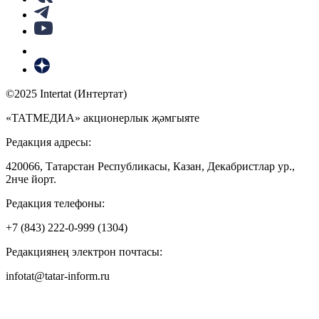
©2025 Intertat (Интертат)
«ТАТМЕДИА» акционерлык җәмгыяте
Редакция адресы:
420066, Татарстан Республикасы, Казан, Декабристлар ур.,
2нче йорт.
Редакция телефоны:
+7 (843) 222-0-999 (1304)
Редакциянең электрон почтасы:
infotat@tatar-inform.ru