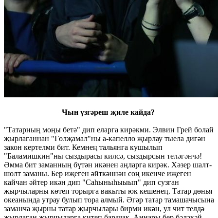
Чын үзгәреш җиле кайда?
"Татарның моңы бетә" дип еларга кирәкми. Элвин Грей болай
җырлаганнан "Гөлҗамал"ны а-капелло җырлау тыела дигән
закон кертелми бит. Кемнең тальянга кушылып
"Баламишкин"ны сыздырасы килсә, сыздырсын теләгәнчә!
Әмма бит заманның бүтән икәнен аңларга кирәк. Хәзер шалт-
шолт заманы. Бер иҗеген әйткәннән соң икенче иҗеген
кайчан әйтер икән дип "Саһыныһыыып" дип сузган
җырчыларны көтеп торырга вакыты юк кешенең. Татар дөнья
океанында утрау булып тора алмый. Әгәр татар тамашачысына
заманча җырны татар җырчылары бирми икән, ул чит телдә
җырлаган җырчыларга китеп барачак. Аннары бер бәләкәй