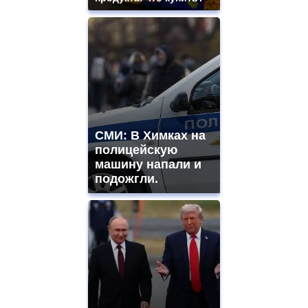
СМИ: В Химках на
полицейскую
машину напали и
подожгли.