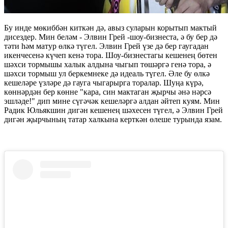
Бу инде мөкиббән киткән дә, авыз суларын корытып мактый
дисездер. Мин беләм - Элвин Грей -шоу-бизнеста, ә бу бер дә
тәти һәм матур өлкә түгел. Элвин Грей үзе дә бер гаугадан
икенчесенә күчеп кенә тора. Шоу-бизнестагы кешенең бөтен
шәхси тормышы халык алдына чыгып төшәргә генә тора, ә
шәхси тормыш ул беркемнеке дә идеаль түгел. Әле бу өлкә
кешеләре үзләре дә гауга чыгарырга торалар. Шуңа күрә,
көннәрдән бер көнне "кара, син мактаган җырчы әнә нәрсә
эшләде!" дип мине сүгәчәк кешеләргә алдан әйтеп куям. Мин
Радик Юльякшин дигән кешенең шәхесен түгел, ә Элвин Грей
дигән җырчының татар халкына керткән өлеше турында язам.