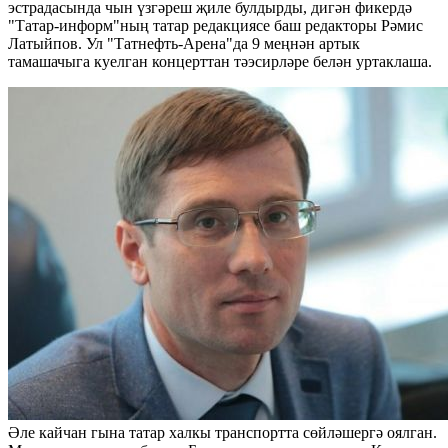
эстрадасында чын үзгәреш җиле булдырды, дигән фикердә
"Татар-информ"ның татар редакциясе баш редакторы Рәмис
Латыйпов. Ул "Татнефть-Арена"да 9 меңнән артык
тамашачыга куелган концерттан тәэсирләре белән уртаклаша.
Әле кайчан гына татар халкы транспортта сөйләшергә оялган.