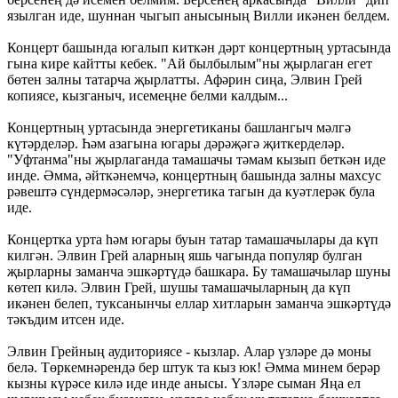
язылган иде, шуннан чыгып анысының Вилли икәнен белдем.
Концерт башында югалып киткән дәрт концертның уртасында
гына кире кайтты кебек. "Ай былбылым"ны җырлаган егет
бөтен залны татарча җырлатты. Афәрин сиңа, Элвин Грей
копиясе, кызганыч, исемеңне белми калдым...
Концертның уртасында энергетиканы башлангыч мәлгә
күтәрделәр. Һәм азагына югары дәрәҗәгә җиткерделәр.
"Уфтанма"ны җырлаганда тамашачы тәмам кызып беткән иде
инде. Әмма, әйткәнемчә, концертның башында залны махсус
рәвештә сүндермәсәләр, энергетика тагын да куәтлерәк була
иде.
Концертка урта һәм югары буын татар тамашачылары да күп
килгән. Элвин Грей аларның яшь чагында популяр булган
җырларны заманча эшкәртүдә башкара. Бу тамашачылар шуны
көтеп килә. Элвин Грей, шушы тамашачыларның да күп
икәнен белеп, туксанынчы еллар хитларын заманча эшкәртүдә
тәкъдим итсен иде.
Элвин Грейның аудиториясе - кызлар. Алар үзләре дә моны
белә. Төркемнәрендә бер штук та кыз юк! Әмма минем берәр
кызны күрәсе килә иде инде анысы. Үзләре сыман Яңа ел