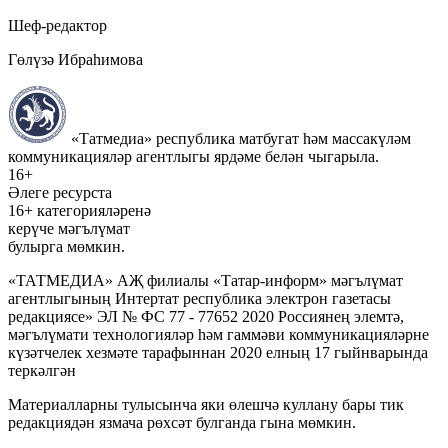
Шеф-редактор
Гөлүзә Ибраһимова
«Татмедиа» республика матбугат һәм массакүләм
коммуникацияләр агентлыгы ярдәме белән чыгарыла.
16+
Әлеге ресурста
16+ категорияләренә
керүче мәгълүмат
булырга мөмкин.
«ТАТМЕДИА» АҖ филиалы «Татар-информ» мәгълүмат
агентлыгының Интертат республика электрон газетасы
редакциясе» ЭЛ № ФС 77 - 77652 2020 Россиянең элемтә,
мәгълүмати технологияләр һәм гаммәви коммуникацияләрне
күзәтчелек хезмәте тарафыннан 2020 елның 17 гыйнварында
теркәлгән
Материалларны тулысынча яки өлешчә куллану бары тик
редакциядән язмача рөхсәт булганда гына мөмкин.