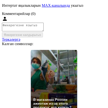
Интертат яңалыкларын
MAX-каналында
укыгыз
Комментарийлар (0)
Фикерегезне калдырыгыз
Теркәлергә
Калган символлар:
В магазинах России
ажиотаж из-за этого
продукта: что купить?