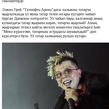
сөйләштерде.
Элвин Грей "Татнефть-Арена"дагы халыкны татарча
җырлатканда ул миңа татар телен югары күтәреп чабып
барган Данконы хәтерләтте. Ул чабып бара, калганнар аның
кулындагы татар җырына карап, татарча җырлый! Аның
җырларын теләсә кайсы милләт кешесенә тыңлатырга һәм:
"Менә күрәсезме, татарның эстрадасы шушындый!" дип
күрсәтергә була. Ул татар халкының рухын күтәрә.