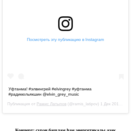
Посмотреть эту публикацию в Instagram
Уфтанма! #элвингрей #elvingrey #уфтанма
#радикюльякшин @elvin_grey_music
Публикация от
Рамис Латыпов
(@ramis_latipov)
1 Дек 2018 в 12:31 PST
Концерт: сүрән башлам һәм энергетикалы азак