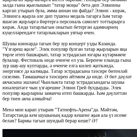
залда гына җыелышып "татар моңы" бетә дип Элвинны
каргап утырып була, әмма аннан ни файда? Элвин - кирәк,
Элвинга җырла әле дип түшенә медаль тагарга һәм татар
яшәгән җирләргә йөртергә персональ самолет тоттырырга
кирәк. Анда татарлыгын онытып бетергән адәмнәрнең
күңелләрендәге татарлыкларын уятыр өчен.
Шушы көннәрдә тагын бер зур концерт узды Казанда.
"Үзгәреш җиле". Элек популяр булган татар җырларын яңа
төрле итеп башкарып, татар эстрадасын югары күтәрмәкче
булалар. Фестиваль инде өченче ел уза. Беренче елында гына
зур шау-шу куптарды, ә өченче елга килеп җиткәндә,
энергиясе дә калмады. Татар эстрадасына тәэсире бөтенләй
сизелми. Тамашачыга тәэсирен әйтмим дә инде. Ә бит дәүләт
акчасына эшләнә! Чынлыкта татар эстрадасындагы шушы
юнәлештәге чын үзгәрешне Элвин Грей булдырды. Элек
популяр җырларны заманча итеп башкарды. Һәм дәүләттән
бер тиен акча алмыйча!
Менә мин карап утырам "Татнефть-Арена"да. Мәйтәм,
Татарстанда кем шушының кадәр кешене җыя ала үз исеме
белән? Бармы тагын шундый берәр кеше? Ә?