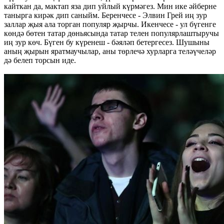
кайткан да, мактап яза дип уйлый күрмәгез. Мин ике әйберне
танырга кирәк дип саныйм. Беренчесе - Элвин Грей иң зур
заллар җыя ала торган популяр җырчы. Икенчесе - ул бүгенге
көндә бөтен татар дөньясында татар телен популярлаштыручы
иң зур көч. Бүген бу күренеш - бәяләп бетергесез. Шушыны
аның җырын яратмаучылар, аны төрлечә хурларга теләүчеләр
дә белеп торсын иде.