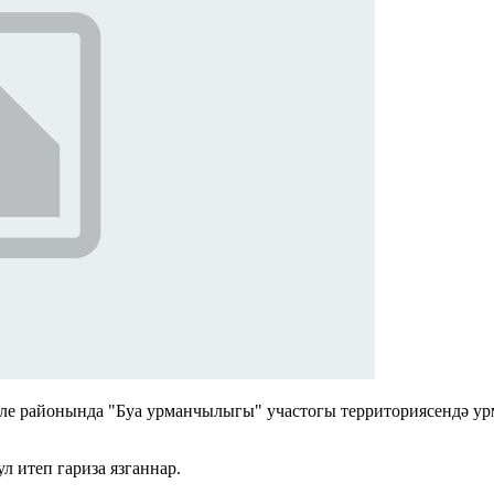
әле районында "Буа урманчылыгы" участогы территориясендә ур
л итеп гариза язганнар.