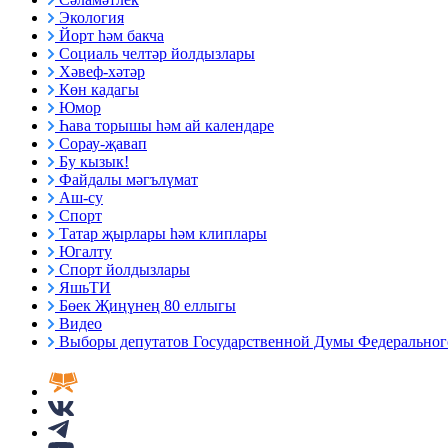
Экология
Йорт һәм бакча
Социаль челтәр йолдызлары
Хәвеф-хәтәр
Көн кадагы
Юмор
Һава торышы һәм ай календаре
Сорау-җавап
Бу кызык!
Файдалы мәгълүмат
Аш-су
Спорт
Татар җырлары һәм клиплары
Югалту
Спорт йолдызлары
ЯшьТИ
Бөек Җиңүнең 80 еллыгы
Видео
Выборы депутатов Государственной Думы Федерального