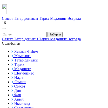
Сәясәт
Татар дөньясы
Тарих
Мәдәният
Эстрада
16+
Табарга
Сәясәт
Татар дөньясы
Тарих
Мәдәният
Эстрада
Сәхифәләр
Ясалма Фәһем
Җәмгыять
Татар дөньясы
Тарих
Мәдәният
Шоу-бизнес
Иҗат
Язмыш
Сәясәт
Дин
Фән
Авыл
Икътисад
Сәламәтлек