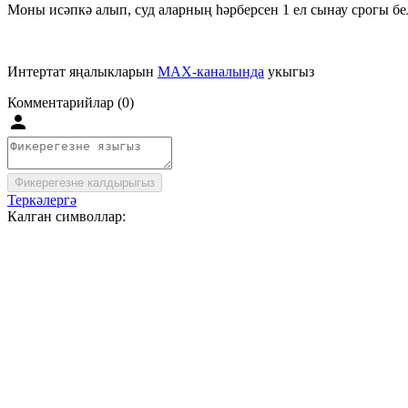
Моны исәпкә алып, суд аларның һәрберсен 1 ел сынау срогы бе
Интертат яңалыкларын
MAX-каналында
укыгыз
Комментарийлар (0)
Фикерегезне калдырыгыз
Теркәлергә
Калган символлар: