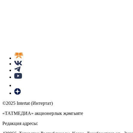
©2025 Intertat (Интертат)
«ТАТМЕДИА» акционерлык җәмгыяте
Редакция адресы: