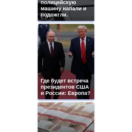
полицейскую
машину напали и
подожгли.
Где будет встреча
президентов США
и России: Европа?