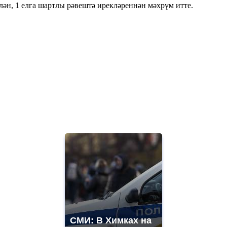
лән, 1 елга шартлы рәвештә ирекләреннән мәхрүм итте.
СМИ: В Химках на