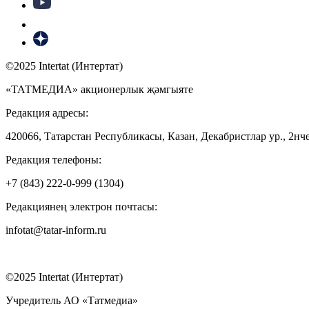
©2025 Intertat (Интертат)
«ТАТМЕДИА» акционерлык җәмгыяте
Редакция адресы:
420066, Татарстан Республикасы, Казан, Декабристлар ур., 2нче
Редакция телефоны:
+7 (843) 222-0-999 (1304)
Редакциянең электрон почтасы:
infotat@tatar-inform.ru
©2025 Intertat (Интертат)
Учредитель АО «Татмедиа»