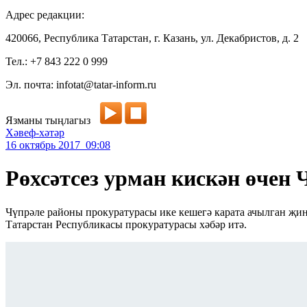
Адрес редакции:
420066, Республика Татарстан, г. Казань, ул. Декабристов, д. 2
Тел.: +7 843 222 0 999
Эл. почта: infotat@tatar-inform.ru
Язманы тыңлагыз
Хәвеф-хәтәр
16 октябрь 2017 09:08
Рөхсәтсез урман кискән өчен
Чүпрәле районы прокуратурасы ике кешегә карата ачылган җина
Татарстан Республикасы прокуратурасы хәбәр итә.