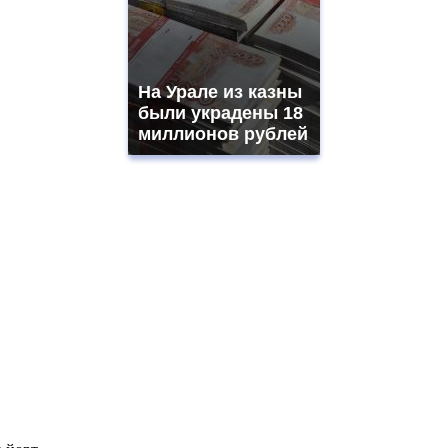
На Урале из казны
были украдены 18
миллионов рублей