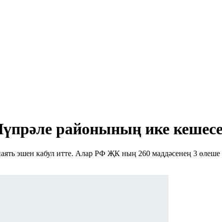
 Чүпрәле районының ике кешес
ять эшен кабул итте. Алар РФ ҖК ның 260 маддәсенең 3 өлеше (