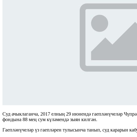
Суд ачыклаганча, 2017 елның 29 июнендә гаепләнүчеләр Чүпр
фондына 88 мең сум күләмендә зыян килгән.
Гаепләнүчеләр үз гаепләрен тулысынча танып, суд карарын кабу