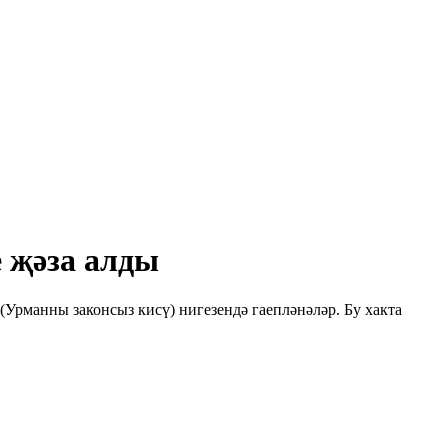
е җәза алды
Урманны законсыз кисү) нигезендә гаепләнәләр. Бу хакта