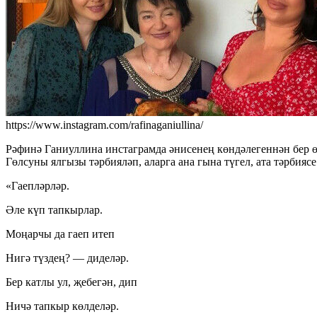
https://www.instagram.com/rafinaganiullina/
Рәфинә Ганиуллина инстаграмда әнисенең көндәлегеннән бер 
Гөлсуны ялгызы тәрбияләп, аларга ана гына түгел, ата тәрбияс
«Гаепләрләр.
Əле күп тапкырлар.
Моңарчы да гаеп итеп
Нигә түздең? — диделәр.
Бер катлы ул, җебегән, дип
Ничә тапкыр көлделәр.