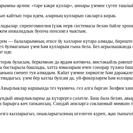
рымны әрлим: «тәре кәкре куллар», аннары үземне сүгеп ташлый
ып кайтып тора идем, аларның кулларын сакларга кирәк.
ладылар: сиренгомиелия (үзәк нерв системасы белән бәйле хрон
өркем инвалидлык буенча пенсиягә чыктым.
рем — балаларымның әтисе бу хәлләрне күтәрә алмады, биреште.
улмаганын үзем һәм кулларым гына белә. Без аерылышканда олы
т иде.
 терәк буласым, беркемнән дә ярдәм көтмичә, мөстәкыйль рәвеш
 бастырыла башлады, хәтта язмаларым өчен гонорар түләнә башл
нына сөенеп туя алмадым. Кабат үземне хөрмәтле һәм дәрәҗәле 
тмадыгыз, үзем бер катлы булсам да, уй-фикерләрем һәм юллар
 Авырлыклар каршында тез чүкмичә, гел алга барган Зөлфия хан
ундый авырлыкларны да күтәрергә сәләтле. Биш бала белән, авыр
а барырга көч тапкансың. Синдәй әниләргә сокланмый мөмкин т
Сезгә кызларыгыз, оныкларыгызның игелеген күреп, җан тынычл