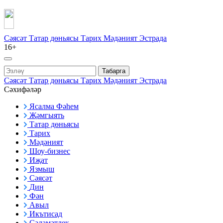
Сәясәт
Татар дөньясы
Тарих
Мәдәният
Эстрада
16+
Табарга
Сәясәт
Татар дөньясы
Тарих
Мәдәният
Эстрада
Сәхифәләр
Ясалма Фәһем
Җәмгыять
Татар дөньясы
Тарих
Мәдәният
Шоу-бизнес
Иҗат
Язмыш
Сәясәт
Дин
Фән
Авыл
Икътисад
Сәламәтлек