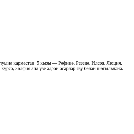
уына кармастан, 5 кызы — Рәфинә, Резедә, Илсөя, Люция,
 күрсә, Зөлфия апа үзе әдәби әсәрләр язу белән шөгыльләнә.