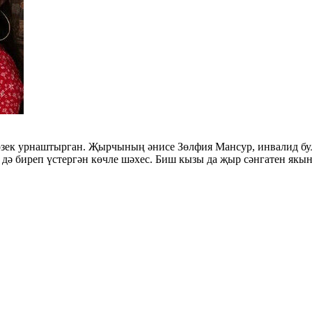
өзек урнаштырган. Җырчының әнисе Зөлфия Мансур, инвалид бул
е дә биреп үстергән көчле шәхес. Биш кызы да җыр сәнгатен якын