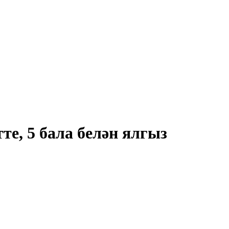
е, 5 бала белән ялгыз