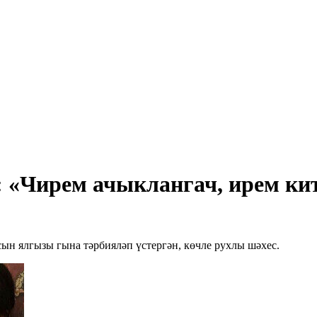
 «Чирем ачыклангач, ирем китт
н ялгызы гына тәрбияләп үстергән, көчле рухлы шәхес.