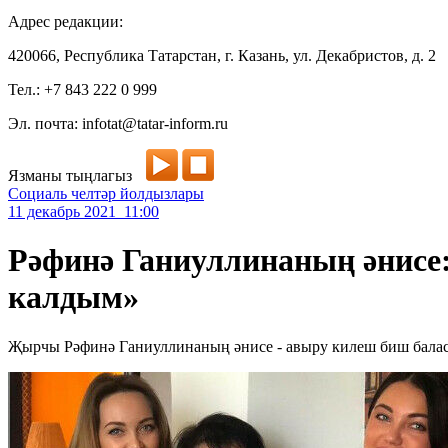
Адрес редакции:
420066, Республика Татарстан, г. Казань, ул. Декабристов, д. 2
Тел.: +7 843 222 0 999
Эл. почта: infotat@tatar-inform.ru
Язманы тыңлагыз
Социаль челтәр йолдызлары
11 декабрь 2021 11:00
Рәфинә Ганиуллинаның әнисе:
калдым»
Җырчы Рәфинә Ганиуллинаның әнисе - авыру килеш биш баласы