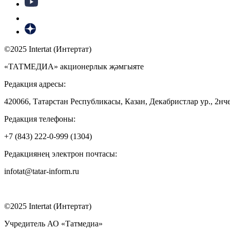
©2025 Intertat (Интертат)
«ТАТМЕДИА» акционерлык җәмгыяте
Редакция адресы:
420066, Татарстан Республикасы, Казан, Декабристлар ур., 2нче
Редакция телефоны:
+7 (843) 222-0-999 (1304)
Редакциянең электрон почтасы:
infotat@tatar-inform.ru
©2025 Intertat (Интертат)
Учредитель АО «Татмедиа»