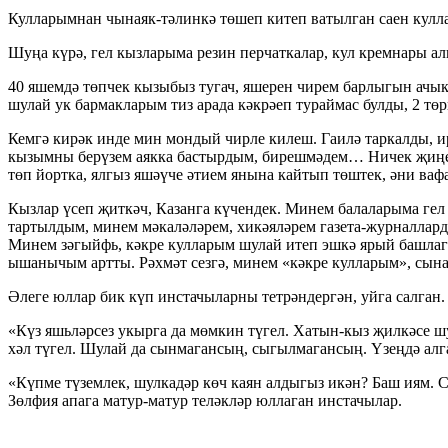
Кулларымнан чынаяк-тәлинкә төшеп китеп ватылган саен кулла
Шуңа күрә, гел кызларыма резин перчаткалар, кул кремнары ал
40 яшемдә төпчек кызыбыз тугач, яшерен чирем барлыгын ачык
шулай ук бармакларым тиз арада кәкрәеп тураймас булды, 2 т
Кемгә кирәк инде мин мондый чирле килеш. Гаилә таркалды, и
кызымны берүзем аякка бастырдым, бирешмәдем… Ничек җиңел б
төп йортка, ялгыз яшәүче әтием янына кайтып төштек, әни вафа
Кызлар үсеп җиткәч, Казанга күчендек. Минем балаларыма гел
тартылдым, минем мәкаләләрем, хикәяләрем газета-журналларда
Минем зәгыйфь, кәкре кулларым шулай итеп эшкә ярый башлага
ышанычым артты. Рәхмәт сезгә, минем «кәкре кулларым», сына
Әлеге юллар бик күп инстачыларны тетрәндергән, уйга салган.
«Күз яшьләрсез укырга да мөмкин түгел. Хатын-кыз җилкәсе ш
хәл түгел. Шулай да сынмагансың, сыгылмагансың. Үзеңдә алг
«Күпме түземлек, шулкадәр көч каян алдыгыз икән? Баш иям. 
Зөлфия апага матур-матур теләкләр юллаган инстачылар.