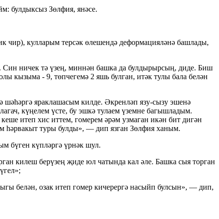
м: булдыксыз Зөлфия, янәсе.
ик чир), кулларым терсәк өлешендә деформацияләнә башлады,
 Син ничек тә үзең, миннән башка да булдырырсың, диде. Биш
 кызыма - 9, төпчегемә 2 яшь булган, итәк тулы бала белән
тә шәһәргә яраклашасым килде. Əкренләп язу-сызу эшенә
агач, күңелем үсте, бу эшкә тулаем үземне багышладым.
кеше итеп хис иттем, гомерем әрәм узмаган икән бит дигән
ым һәрвакыт туры булды», — дип язган Зөлфия ханым.
ым бүген күпләргә үрнәк шул.
ган килеш берүзең җиде юл чатында кал әле. Башка сыя торган
үгел»;
ыгы белән, озак итеп гомер кичерергә насыйп булсын», — дип,