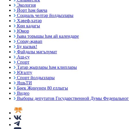
Экология
Йорт һәм бакча
Социаль челтәр йолдызлары
Хәвеф-хәтәр
Көн кадагы
Юмор
Һава торышы һәм ай календаре
Сорау-җавап
Бу кызык!
Файдалы мәгълүмат
Аш-су
Спорт
Татар җырлары һәм клиплары
Югалту
Спорт йолдызлары
ЯшьТИ
Бөек Җиңүнең 80 еллыгы
Видео
Выборы депутатов Государственной Думы Федерального