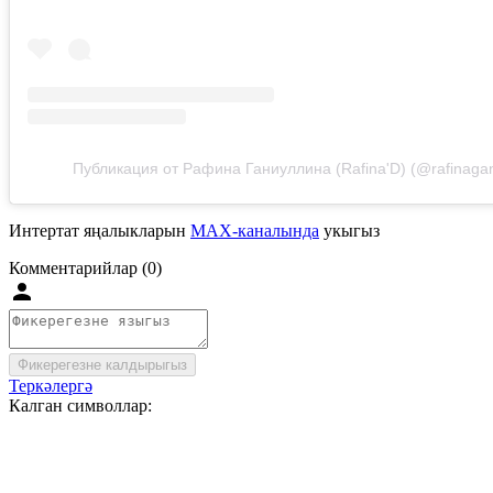
Публикация от Рафина Ганиуллина (Rafina'D) (@rafinagani
Интертат яңалыкларын
MAX-каналында
укыгыз
Комментарийлар (0)
Фикерегезне калдырыгыз
Теркәлергә
Калган символлар: