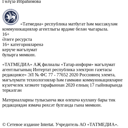
Гөлүзә Ибраһимова
«Татмедиа» республика матбугат һәм массакүләм
коммуникацияләр агентлыгы ярдәме белән чыгарыла.
16+
Әлеге ресурста
16+ категорияләренә
керүче мәгълүмат
булырга мөмкин.
«ТАТМЕДИА» АҖ филиалы «Татар-информ» мәгълүмат
агентлыгының Интертат республика электрон газетасы
редакциясе» ЭЛ № ФС 77 - 77652 2020 Россиянең элемтә,
мәгълүмати технологияләр һәм гаммәви коммуникацияләрне
күзәтчелек хезмәте тарафыннан 2020 елның 17 гыйнварында
теркәлгән
Материалларны тулысынча яки өлешчә куллану бары тик
редакциядән язмача рөхсәт булганда гына мөмкин.
© Сетевое издание Intertat. Учредитель АО «ТАТМЕДИА».