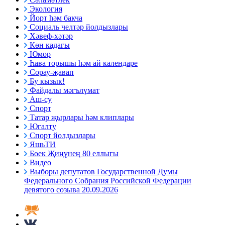
Экология
Йорт һәм бакча
Социаль челтәр йолдызлары
Хәвеф-хәтәр
Көн кадагы
Юмор
Һава торышы һәм ай календаре
Сорау-җавап
Бу кызык!
Файдалы мәгълүмат
Аш-су
Спорт
Татар җырлары һәм клиплары
Югалту
Спорт йолдызлары
ЯшьТИ
Бөек Җиңүнең 80 еллыгы
Видео
Выборы депутатов Государственной Думы
Федерального Собрания Российской Федерации
девятого созыва 20.09.2026