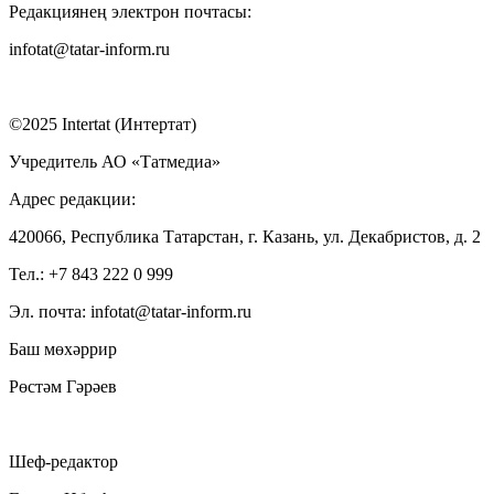
Редакциянең электрон почтасы:
infotat@tatar-inform.ru
©2025 Intertat (Интертат)
Учредитель АО «Татмедиа»
Адрес редакции:
420066, Республика Татарстан, г. Казань, ул. Декабристов, д. 2
Тел.: +7 843 222 0 999
Эл. почта: infotat@tatar-inform.ru
Баш мөхәррир
Рөстәм Гәрәев
Шеф-редактор