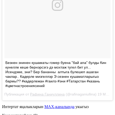
Безнен энинен кушаматы гомер буена "бай апа" булды Кин
кунелле кеше бернэрсэгэ дэ мохтаж тугел бит ул...
Исендэме, эни? Бер бананны алтыга булешеп ашаган
чаклар.. Кадерле мизгеллэр Э сезнен кушаматларыгыз
бармы?? #кадерлежан #гаилэ #эни #Татарстан #казань
#цветнастроениясиний
Публикация от
Рафина Ганиуллина
(@rafinaganiullina)
19 Май 2018 в 6:08 PDT
Интертат яңалыкларын
MAX-каналында
укыгыз