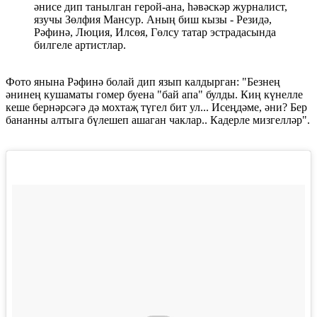
әнисе дип танылган герой-ана, һәвәскәр журналист,
язучы Зөлфия Мансур. Аның биш кызы - Резидә,
Рәфинә, Люция, Илсөя, Гөлсу татар эстрадасында
билгеле артистлар.
Фото янына Рәфинә болай дип язып калдырган: "Безнең
әнинең кушаматы гомер буена "бай апа" булды. Киң күнелле
кеше бернәрсәгә дә мохтаҗ түгел бит ул... Исеңдәме, әни? Бер
бананны алтыга бүлешеп ашаган чаклар.. Кадерле мизгелләр".