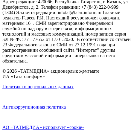
Адрес редакции: 420066, Республика Татарстан, г. Казань, ул.
Декабристов, д. 2. Телефон редакции: +7 (843) 222-0-999
(1304) Эл.почта редакции: infotat@tatar-inform.ru Главный
редактор Гареев Р.И. Настоящий ресурс может содержать
материалы 16+. СМИ зарегистрировано Федеральной
службой по надзору в сфере связи, информационных
технологий и массовых коммуникаций, номер записи серия
ЭЛ № ФС 77 - 77652 от 17.01.2020. В соответствии со статьей
23 Федерального закона о СМИ от 27.12.1991 года при
распространении сообщений сайта “Интертат” другим
средством массовой информации гиперссылка на него
обязательна.
© 2026 «ТАТМЕДИА» акционерлык җәмгыяте
ИА «Татар-информ»
Политика о персональных данных
Антикоррупционная политика
АО «ТАТМЕДИА» использует «cookie»