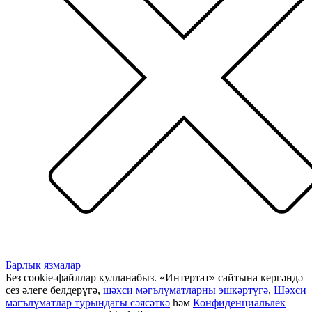
Барлык язмалар
Без cookie-файллар кулланабыз. «Интертат» сайтына кергәндә
сез әлеге белдерүгә,
шәхси мәгълүматларны эшкәртүгә
,
Шәхси
мәгълүматлар турындагы сәясәткә
һәм
Конфиденциальлек