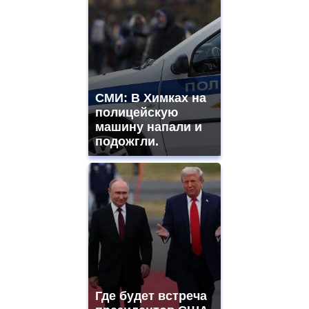
СМИ: В Химках на
полицейскую
машину напали и
подожгли.
Где будет встреча