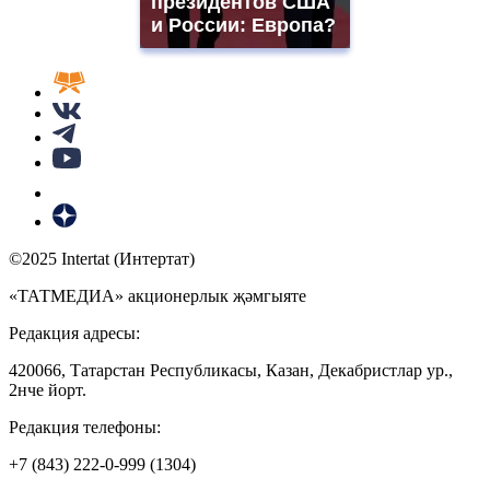
президентов США
и России: Европа?
©2025 Intertat (Интертат)
«ТАТМЕДИА» акционерлык җәмгыяте
Редакция адресы:
420066, Татарстан Республикасы, Казан, Декабристлар ур.,
2нче йорт.
Редакция телефоны:
+7 (843) 222-0-999 (1304)