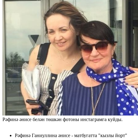
Рәфинә әнисе белән төшкән фотоны инстаграмга куйды.
Рәфинә Ганиуллина әнисе - матбугатта "кызлы йорт"