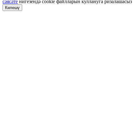
сәясәте
нигезендә cookie файлларын куллануга ризалашасыз
Килешү