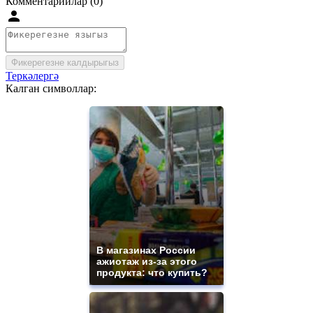
Комментарийлар (0)
Фикерегезне калдырыгыз
Теркәлергә
Калган символлар:
В магазинах России
ажиотаж из-за этого
продукта: что купить?