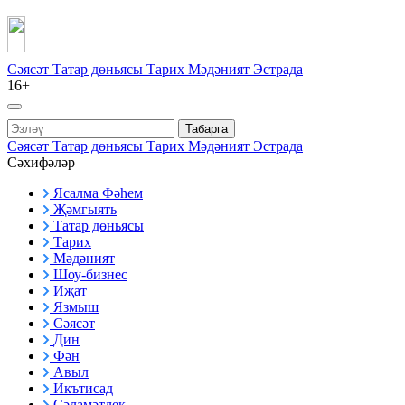
Сәясәт
Татар дөньясы
Тарих
Мәдәният
Эстрада
16+
Табарга
Сәясәт
Татар дөньясы
Тарих
Мәдәният
Эстрада
Сәхифәләр
Ясалма Фәһем
Җәмгыять
Татар дөньясы
Тарих
Мәдәният
Шоу-бизнес
Иҗат
Язмыш
Сәясәт
Дин
Фән
Авыл
Икътисад
Сәламәтлек