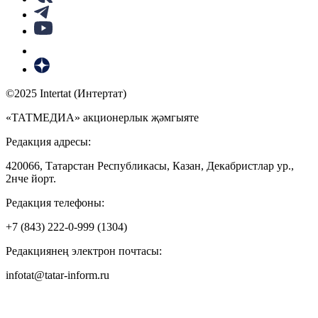
©2025 Intertat (Интертат)
«ТАТМЕДИА» акционерлык җәмгыяте
Редакция адресы:
420066, Татарстан Республикасы, Казан, Декабристлар ур.,
2нче йорт.
Редакция телефоны:
+7 (843) 222-0-999 (1304)
Редакциянең электрон почтасы:
infotat@tatar-inform.ru