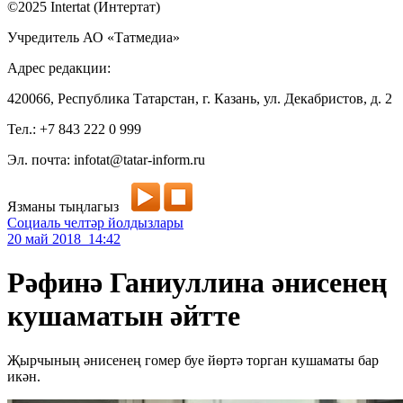
©2025 Intertat (Интертат)
Учредитель АО «Татмедиа»
Адрес редакции:
420066, Республика Татарстан, г. Казань, ул. Декабристов, д. 2
Тел.: +7 843 222 0 999
Эл. почта: infotat@tatar-inform.ru
Язманы тыңлагыз
Социаль челтәр йолдызлары
20 май 2018 14:42
Рәфинә Ганиуллина әнисенең
кушаматын әйтте
Җырчының әнисенең гомер буе йөртә торган кушаматы бар
икән.