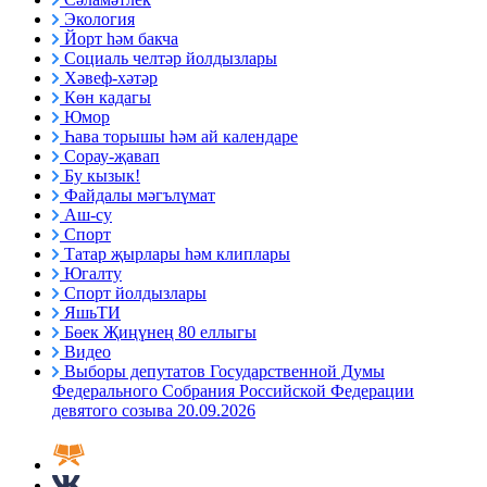
Экология
Йорт һәм бакча
Социаль челтәр йолдызлары
Хәвеф-хәтәр
Көн кадагы
Юмор
Һава торышы һәм ай календаре
Сорау-җавап
Бу кызык!
Файдалы мәгълүмат
Аш-су
Спорт
Татар җырлары һәм клиплары
Югалту
Спорт йолдызлары
ЯшьТИ
Бөек Җиңүнең 80 еллыгы
Видео
Выборы депутатов Государственной Думы
Федерального Собрания Российской Федерации
девятого созыва 20.09.2026