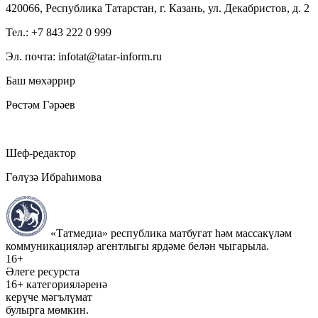
420066, Республика Татарстан, г. Казань, ул. Декабристов, д. 2
Тел.: +7 843 222 0 999
Эл. почта: infotat@tatar-inform.ru
Баш мөхәррир
Рөстәм Гәрәев
Шеф-редактор
Гөлүзә Ибраһимова
«Татмедиа» республика матбугат һәм массакүләм
коммуникацияләр агентлыгы ярдәме белән чыгарыла.
16+
Әлеге ресурста
16+ категорияләренә
керүче мәгълүмат
булырга мөмкин.