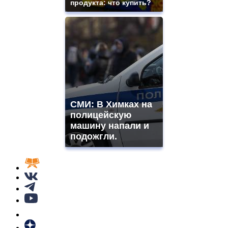
продукта: что купить?
СМИ: В Химках на
полицейскую
машину напали и
подожгли.