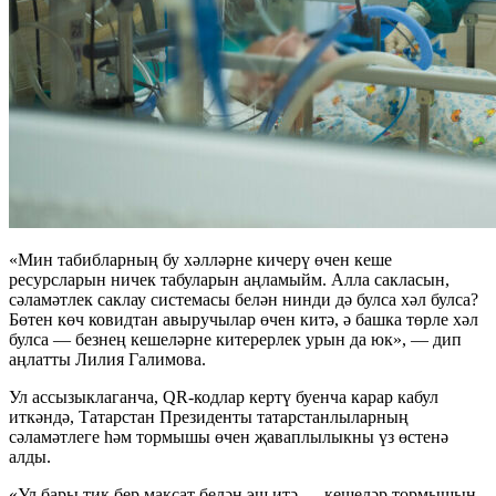
«Мин табибларның бу хәлләрне кичерү өчен кеше
ресурсларын ничек табуларын аңламыйм. Алла сакласын,
сәламәтлек саклау системасы белән нинди дә булса хәл булса?
Бөтен көч ковидтан авыручылар өчен китә, ә башка төрле хәл
булса — безнең кешеләрне китерерлек урын да юк», — дип
аңлатты Лилия Галимова.
Ул ассызыклаганча, QR-кодлар кертү буенча карар кабул
иткәндә, Татарстан Президенты татарстанлыларның
сәламәтлеге һәм тормышы өчен җаваплылыкны үз өстенә
алды.
«Ул бары тик бер максат белән эш итә — кешеләр тормышын