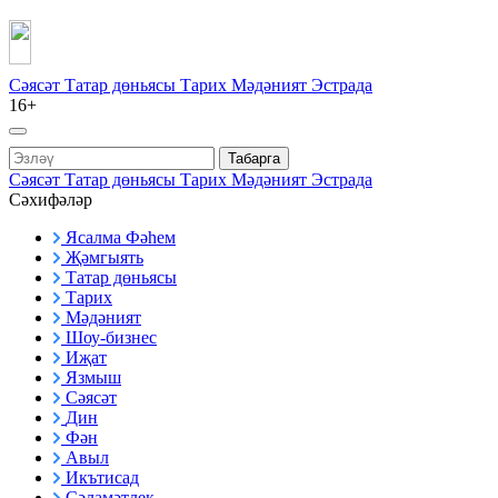
Сәясәт
Татар дөньясы
Тарих
Мәдәният
Эстрада
16+
Табарга
Сәясәт
Татар дөньясы
Тарих
Мәдәният
Эстрада
Сәхифәләр
Ясалма Фәһем
Җәмгыять
Татар дөньясы
Тарих
Мәдәният
Шоу-бизнес
Иҗат
Язмыш
Сәясәт
Дин
Фән
Авыл
Икътисад
Сәламәтлек