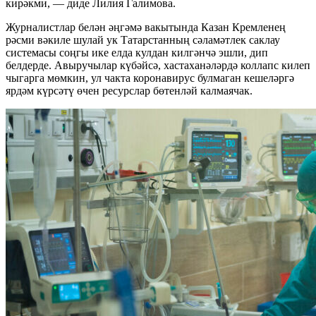
кирәкми, — диде Лилия Галимова.
Журналистлар белән әңгәмә вакытында Казан Кремленең
рәсми вәкиле шулай ук Татарстанның сәламәтлек саклау
системасы соңгы ике елда кулдан килгәнчә эшли, дип
белдерде. Авыручылар күбәйсә, хастаханәләрдә коллапс килеп
чыгарга мөмкин, ул чакта коронавирус булмаган кешеләргә
ярдәм күрсәтү өчен ресурслар бөтенләй калмаячак.