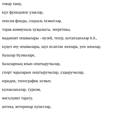
товар ташу,
күп функцияле үзәкләр,
пенсия фонды, социаль хезмәтләр,
торак-коммуналь хуҗалыгы, энеретика,
мәдәният оешмалары - музей, театр, китапханәләр һ.б.,
күңел ачу оешмалары, шул исәптән зоопарк, уен зоналар,
балалар бүлмәләре,
балаларның ялын оештыручылар,
спорт чараларын оештыручылар, уздыручылар,
юридик, типографик хезмәт,
кунакханәләр, туризм,
мәгълүмат тарату,
аптека, ветеринар пунктлар,