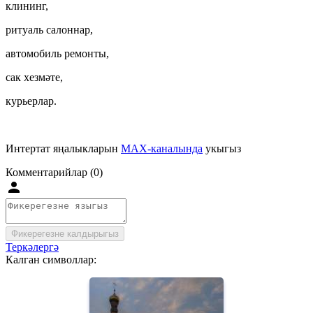
клининг,
ритуаль салоннар,
автомобиль ремонты,
сак хезмәте,
курьерлар.
Интертат яңалыкларын
MAX-каналында
укыгыз
Комментарийлар (0)
Фикерегезне калдырыгыз
Теркәлергә
Калган символлар: