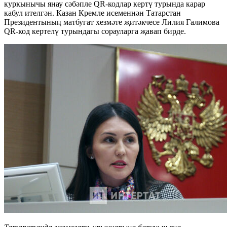
куркынычы янау сәбәпле QR-кодлар кертү турында карар
кабул ителгән. Казан Кремле исеменнән Татарстан
Президентының матбугат хезмәте җитәкчесе Лилия Галимова
QR-код кертелү турындагы сорауларга җавап бирде.