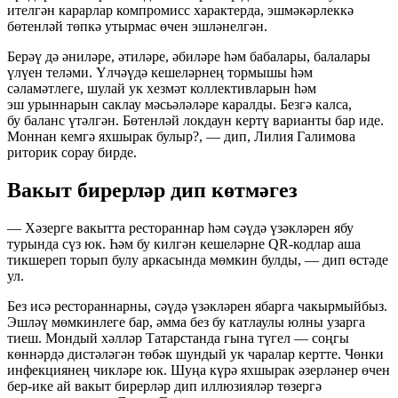
ителгән карарлар компромисс характерда, эшмәкәрлеккә
бөтенләй төпкә утырмас өчен эшләнелгән.
Берәү дә әниләре, әтиләре, әбиләре һәм бабалары, балалары
үлүен теләми. Үлчәүдә кешеләрнең тормышы һәм
сәламәтлеге, шулай ук хезмәт коллективларын һәм
эш урыннарын саклау мәсьәләләре каралды. Безгә калса,
бу баланс үтәлгән. Бөтенләй локдаун кертү варианты бар иде.
Моннан кемгә яхшырак булыр?, — дип, Лилия Галимова
риторик сорау бирде.
Вакыт бирерләр дип көтмәгез
— Хәзерге вакытта рестораннар һәм сәүдә үзәкләрен ябу
турында сүз юк. Һәм бу килгән кешеләрне QR-кодлар аша
тикшереп торып булу аркасында мөмкин булды, — дип өстәде
ул.
Без исә рестораннарны, сәүдә үзәкләрен ябарга чакырмыйбыз.
Эшләү мөмкинлеге бар, әмма без бу катлаулы юлны узарга
тиеш. Мондый хәлләр Татарстанда гына түгел — соңгы
көннәрдә дистәләгән төбәк шундый ук чаралар кертте. Чөнки
инфекциянең чикләре юк. Шуңа күрә яхшырак әзерләнер өчен
бер-ике ай вакыт бирерләр дип иллюзияләр төзергә