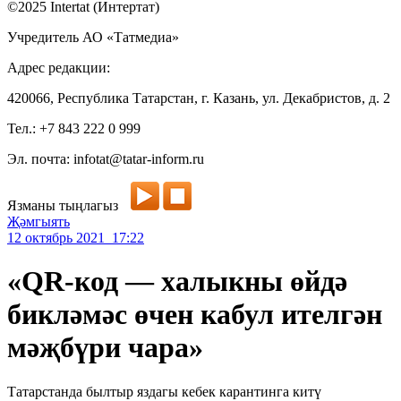
©2025 Intertat (Интертат)
Учредитель АО «Татмедиа»
Адрес редакции:
420066, Республика Татарстан, г. Казань, ул. Декабристов, д. 2
Тел.: +7 843 222 0 999
Эл. почта: infotat@tatar-inform.ru
Язманы тыңлагыз
Җәмгыять
12 октябрь 2021 17:22
«QR-код — халыкны өйдә
бикләмәс өчен кабул ителгән
мәҗбүри чара»
Татарстанда былтыр яздагы кебек карантинга китү