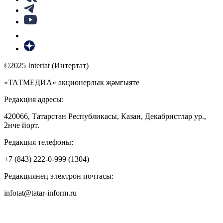
©2025 Intertat (Интертат)
«ТАТМЕДИА» акционерлык җәмгыяте
Редакция адресы:
420066, Татарстан Республикасы, Казан, Декабристлар ур.,
2нче йорт.
Редакция телефоны:
+7 (843) 222-0-999 (1304)
Редакциянең электрон почтасы:
infotat@tatar-inform.ru