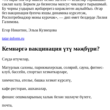
саклап калу. Беркем дә бизнесны махсус чикләргә тырышмый.
Бу чорны уздырып җибәререгә кирәклеген аңлыйбыз. Әгәр
без вакцинация буенча яхшы динамика күрсәтсәк,
Роспотребнадзор моны күрәчәк», — дип өмет белдерде Лилия
Галимова.
Егор Никитин, Эльза Кузнецова
tatar-inform.ru
Кемнәргә вакцинация үтү мәҗбүри?
Сәүдә итүчеләр,
Матурлык салоны, парикмахерская, солярий, сауна, фитнес-
клуб, бассейн, спортзал хезмәткәрләре,
химчистка, ателье, башка хезмәт күрсәтү,
кафе-ресторан, ашханәләр,
финанс оешмаларының халык белән эшләүче бүлеге,
почта,