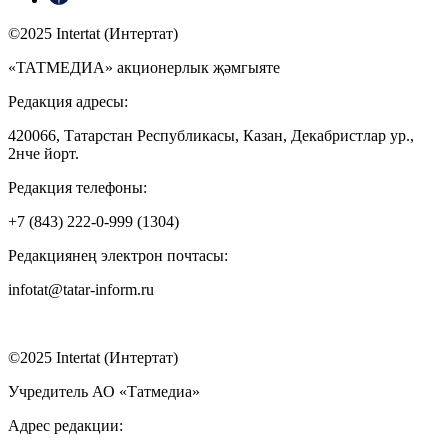
©2025 Intertat (Интертат)
«ТАТМЕДИА» акционерлык җәмгыяте
Редакция адресы:
420066, Татарстан Республикасы, Казан, Декабристлар ур.,
2нче йорт.
Редакция телефоны:
+7 (843) 222-0-999 (1304)
Редакциянең электрон почтасы:
infotat@tatar-inform.ru
©2025 Intertat (Интертат)
Учредитель АО «Татмедиа»
Адрес редакции: