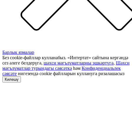
Барлык язмалар
Без cookie-файллар кулланабыз. «Интертат» сайтына кергәндә
сез әлеге белдерүгә,
шәхси мәгълүматларны эшкәртүгә
,
Шәхси
мәгълүматлар турындагы сәясәткә
һәм
Конфиденциальлек
сәясәте
нигезендә cookie файлларын куллануга ризалашасыз
Килешү