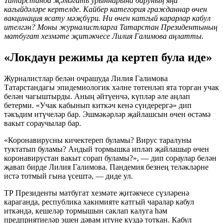
Татарстанда җәмәгать урыннарына баруның яңа
кагыйдәләре кертелде. Кайбер категория гражданнар өчен
вакцинация ясату мәҗбүри. Ни өчен катгый карарлар кабул
ителгән? Моны журналистларга Татарстан Президентының
матбугат хезмәте җитәкчесе Лилия Галимова аңлатты.
«Локдаун режимы да кертеп була иде»
Журналистлар белән очрашуда Лилия Галимова
Татарстандагы эпидемиологик хәлне төтенләп ята торган учак
белән чагыштырды. Аның әйтүенчә, күпләр әле аңлап
бетерми. «Учак кабынып киткәч кенә сүндерергә» дип
тәкъдим итүчеләр бар. Эшмәкәрләр җайлашсын өчен өстәмә
вакыт сораучылар бар.
«Коронавирусны кичектереп буламы? Вирус таралуны
туктатып буламы? Андый тормышка ипләп җайлашыр өчен
коронавирустан вакыт сорап буламы?», — дип сораулар белән
җавап бирде Лилия Галимова. Пандемия безнең теләкләрне
истә тотмый гына үсештә, — диде ул.
ТР Президенты матбугат хезмәте җитәкчесе сүзләренә
караганда, республика хакимияте катгый чаралар кабул
иткәндә, кешеләр тормышын саклап калуга һәм
предприятиеләр эшен дәвам итүне күздә тоткан. Кабул