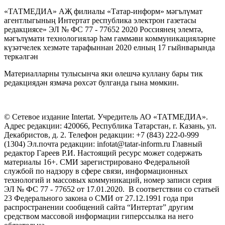
«ТАТМЕДИА» АҖ филиалы «Татар-информ» мәгълүмат
агентлыгының Интертат республика электрон газетасы
редакциясе» ЭЛ № ФС 77 - 77652 2020 Россиянең элемтә,
мәгълүмати технологияләр һәм гаммәви коммуникацияләрне
күзәтчелек хезмәте тарафыннан 2020 елның 17 гыйнварында
теркәлгән
Материалларны тулысынча яки өлешчә куллану бары тик
редакциядән язмача рөхсәт булганда гына мөмкин.
© Сетевое издание Intertat. Учредитель АО «ТАТМЕДИА».
Адрес редакции: 420066, Республика Татарстан, г. Казань, ул.
Декабристов, д. 2. Телефон редакции: +7 (843) 222-0-999
(1304) Эл.почта редакции: infotat@tatar-inform.ru Главный
редактор Гареев Р.И. Настоящий ресурс может содержать
материалы 16+. СМИ зарегистрировано Федеральной
службой по надзору в сфере связи, информационных
технологий и массовых коммуникаций, номер записи серия
ЭЛ № ФС 77 - 77652 от 17.01.2020. В соответствии со статьей
23 Федерального закона о СМИ от 27.12.1991 года при
распространении сообщений сайта “Интертат” другим
средством массовой информации гиперссылка на него