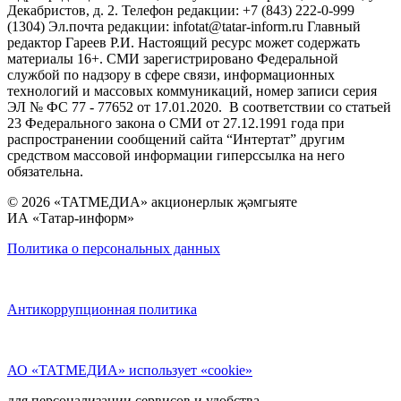
Декабристов, д. 2. Телефон редакции: +7 (843) 222-0-999
(1304) Эл.почта редакции: infotat@tatar-inform.ru Главный
редактор Гареев Р.И. Настоящий ресурс может содержать
материалы 16+. СМИ зарегистрировано Федеральной
службой по надзору в сфере связи, информационных
технологий и массовых коммуникаций, номер записи серия
ЭЛ № ФС 77 - 77652 от 17.01.2020. В соответствии со статьей
23 Федерального закона о СМИ от 27.12.1991 года при
распространении сообщений сайта “Интертат” другим
средством массовой информации гиперссылка на него
обязательна.
© 2026 «ТАТМЕДИА» акционерлык җәмгыяте
ИА «Татар-информ»
Политика о персональных данных
Антикоррупционная политика
АО «ТАТМЕДИА» использует «cookie»
для персонализации сервисов и удобства