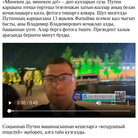
«Минекен дә, минекен дә!» – дип кулларын суза. Путин
каршына этешә-төртешә тезелешкән хатын-кызлар аның белән
кочаклашырга килә, фотога төшәргә ялвара. Шул мизгелдә
Путинның каршысына 13 яшьлек Фатыйма исемле кыз чыгып
басты, аны Владимир Владимирович кочаклап алды,
башыннан үпте. Алар бергә фотога төште. Президент халык
арасында берничә минут булды.
Соңыннан Путин машинасыннан кешеләргә «воздушный
поцелуй» җибәреп, алга таба кузгалды.