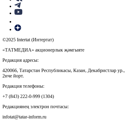
©2025 Intertat (Интертат)
«ТАТМЕДИА» акционерлык җәмгыяте
Редакция адресы:
420066, Татарстан Республикасы, Казан, Декабристлар ур.,
2нче йорт.
Редакция телефоны:
+7 (843) 222-0-999 (1304)
Редакциянең электрон почтасы:
infotat@tatar-inform.ru