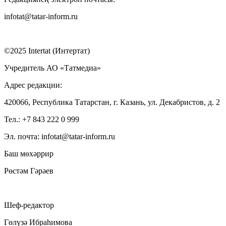
infotat@tatar-inform.ru
©2025 Intertat (Интертат)
Учредитель АО «Татмедиа»
Адрес редакции:
420066, Республика Татарстан, г. Казань, ул. Декабристов, д. 2
Тел.: +7 843 222 0 999
Эл. почта: infotat@tatar-inform.ru
Баш мөхәррир
Рөстәм Гәрәев
Шеф-редактор
Гөлүзә Ибраһимова