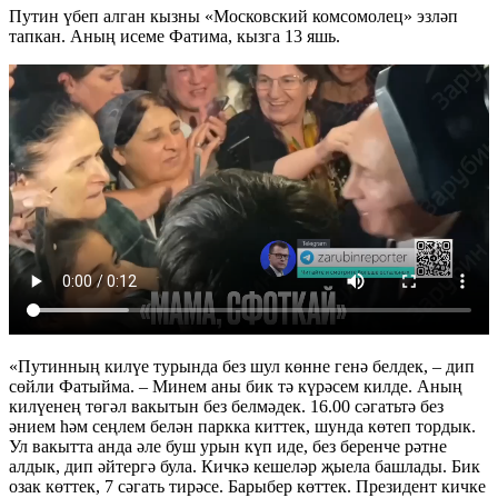
Путин үбеп алган кызны «Московский комсомолец» эзләп
тапкан. Аның исеме Фатима, кызга 13 яшь.
«Путинның килүе турында без шул көнне генә белдек, – дип
сөйли Фатыйма. – Минем аны бик тә күрәсем килде. Аның
килүенең төгәл вакытын без белмәдек. 16.00 сәгатьтә без
әнием һәм сеңлем белән паркка киттек, шунда көтеп тордык.
Ул вакытта анда әле буш урын күп иде, без беренче рәтне
алдык, дип әйтергә була. Кичкә кешеләр җыела башлады. Бик
озак көттек, 7 сәгать тирәсе. Барыбер көттек. Президент кичке