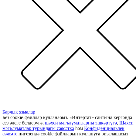
Барлык язмалар
Без cookie-файллар кулланабыз. «Интертат» сайтына кергәндә
сез әлеге белдерүгә,
шәхси мәгълүматларны эшкәртүгә
,
Шәхси
мәгълүматлар турындагы сәясәткә
һәм
Конфиденциальлек
сәясәте
нигезендә cookie файлларын куллануга ризалашасыз