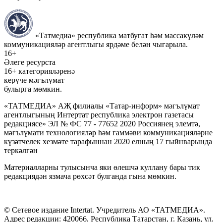
«Татмедиа» республика матбугат һәм массакүләм
коммуникацияләр агентлыгы ярдәме белән чыгарыла.
16+
Әлеге ресурста
16+ категорияләренә
керүче мәгълүмат
булырга мөмкин.
«ТАТМЕДИА» АҖ филиалы «Татар-информ» мәгълүмат
агентлыгының Интертат республика электрон газетасы
редакциясе» ЭЛ № ФС 77 - 77652 2020 Россиянең элемтә,
мәгълүмати технологияләр һәм гаммәви коммуникацияләрне
күзәтчелек хезмәте тарафыннан 2020 елның 17 гыйнварында
теркәлгән
Материалларны тулысынча яки өлешчә куллану бары тик
редакциядән язмача рөхсәт булганда гына мөмкин.
© Сетевое издание Intertat. Учредитель АО «ТАТМЕДИА».
Адрес редакции: 420066, Республика Татарстан, г. Казань, ул.