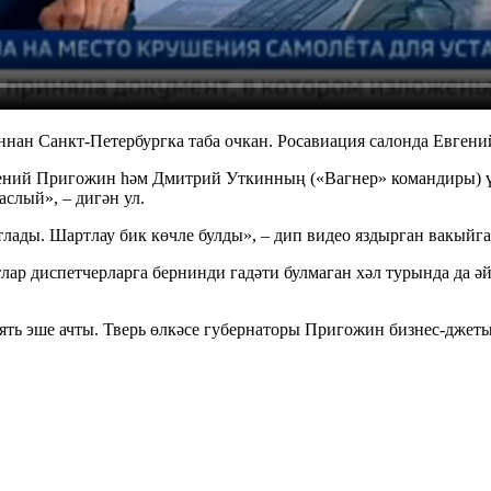
ннан Санкт-Петербургка таба очкан. Росавиация салонда Евгени
ений Пригожин һәм Дмитрий Уткинның («Вагнер» командиры) үл
слый», – дигән ул.
тлады. Шартлау бик көчле булды», – дип видео яздырган вакыйга
тлар диспетчерларга бернинди гадәти булмаган хәл турында да ә
ь эше ачты. Тверь өлкәсе губернаторы Пригожин бизнес-джеты 