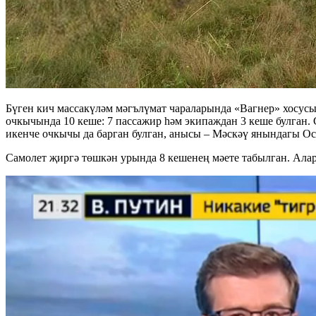
Бүген кич массакүләм мәгълүмат чараларында «Вагнер» хосус
очкычында 10 кеше: 7 пассажир һәм экипаждан 3 кеше булган
икенче очкычы да барган булган, анысы – Мәскәү янындагы Ос
Самолет җиргә төшкән урында 8 кешенең мәете табылган. Алар