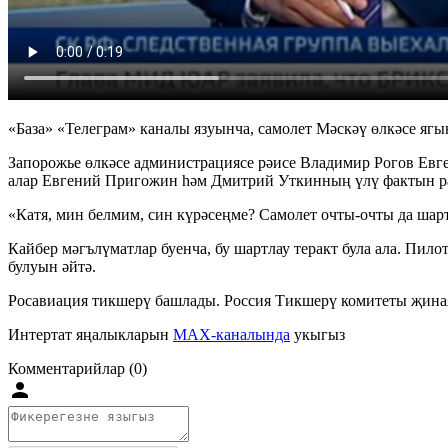
«База» «Телеграм» каналы язуынча, самолет Мәскәү өлкәсе ягы
Запорожье өлкәсе администрациясе рәисе Владимир Рогов Евг
алар Евгений Пригожин һәм Дмитрий Уткинның үлү фактын ра
«Катя, мин белмим, син күрәсеңме? Самолет очты-очты да шар
Кайбер мәгълүматлар буенча, бу шартлау теракт була ала. Пило
булуын әйтә.
Росавиация тикшерү башлады. Россия Тикшерү комитеты җинаят
Интертат яңалыкларын
MAX-каналында
укыгыз
Комментарийлар (0)