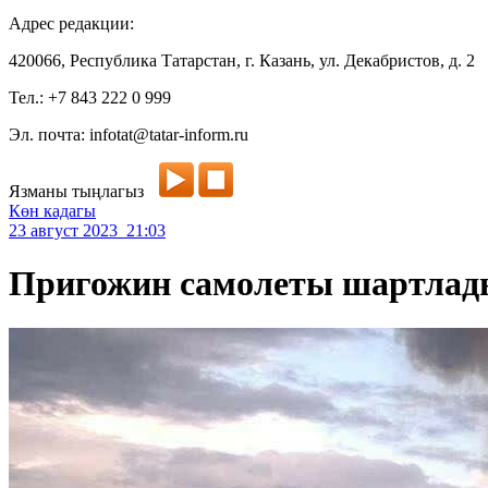
Адрес редакции:
420066, Республика Татарстан, г. Казань, ул. Декабристов, д. 2
Тел.: +7 843 222 0 999
Эл. почта: infotat@tatar-inform.ru
Язманы тыңлагыз
Көн кадагы
23 август 2023 21:03
Пригожин самолеты шартлад