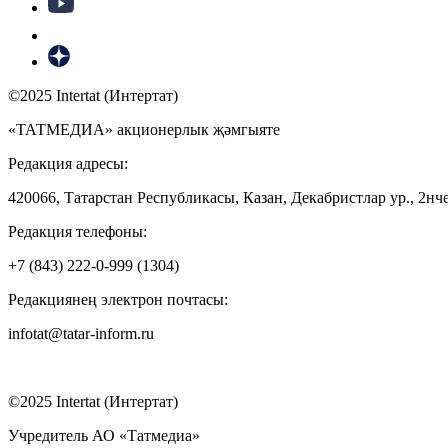
©2025 Intertat (Интертат)
«ТАТМЕДИА» акционерлык җәмгыяте
Редакция адресы:
420066, Татарстан Республикасы, Казан, Декабристлар ур., 2нче
Редакция телефоны:
+7 (843) 222-0-999 (1304)
Редакциянең электрон почтасы:
infotat@tatar-inform.ru
©2025 Intertat (Интертат)
Учредитель АО «Татмедиа»