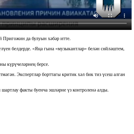
й Пригожин да булуын хәбәр итте.
үен белдерде. «Яңа гына «музыкантлар» белән сөйләштем,
ны күрүчеләрнең берсе.
йтмәгән. Экспертлар борттагы критик хәл бик тиз үсеш алган
шартлау факты буенча эшләрне үз контроленә алды.