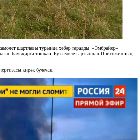
самолет шартлавы турында хәбәр таралды. «Эмбрайер»
тлаган һәм җиргә төшкән. Бу самолет артыннан Пригожинның
ертизасы кирәк булачак.