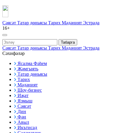
Сәясәт
Татар дөньясы
Тарих
Мәдәният
Эстрада
16+
Табарга
Сәясәт
Татар дөньясы
Тарих
Мәдәният
Эстрада
Сәхифәләр
Ясалма Фәһем
Җәмгыять
Татар дөньясы
Тарих
Мәдәният
Шоу-бизнес
Иҗат
Язмыш
Сәясәт
Дин
Фән
Авыл
Икътисад
Сәламәтлек