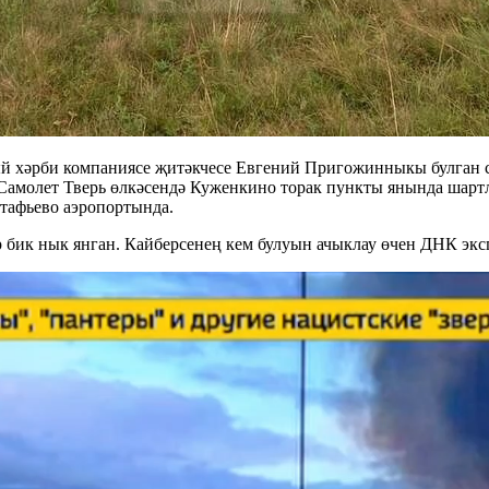
ый хәрби компаниясе җитәкчесе Евгений Пригожинныкы булган 
. Самолет Тверь өлкәсендә Куженкино торак пункты янында шар
тафьево аэропортында.
 бик нык янган. Кайберсенең кем булуын ачыклау өчен ДНК эксп