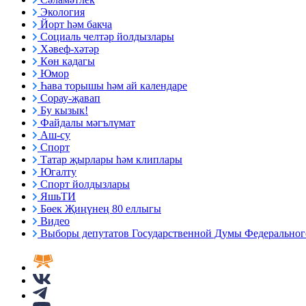
Экология
Йорт һәм бакча
Социаль челтәр йолдызлары
Хәвеф-хәтәр
Көн кадагы
Юмор
Һава торышы һәм ай календаре
Сорау-җавап
Бу кызык!
Файдалы мәгълүмат
Аш-су
Спорт
Татар җырлары һәм клиплары
Югалту
Спорт йолдызлары
ЯшьТИ
Бөек Җиңүнең 80 еллыгы
Видео
Выборы депутатов Государственной Думы Федерального