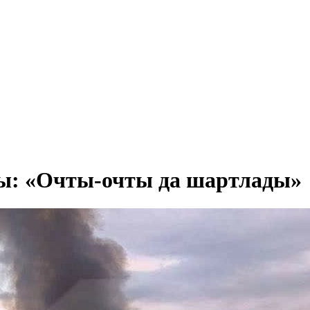
ы: «Очты-очты да шартлады»