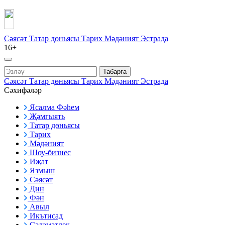
Сәясәт
Татар дөньясы
Тарих
Мәдәният
Эстрада
16+
Табарга
Сәясәт
Татар дөньясы
Тарих
Мәдәният
Эстрада
Сәхифәләр
Ясалма Фәһем
Җәмгыять
Татар дөньясы
Тарих
Мәдәният
Шоу-бизнес
Иҗат
Язмыш
Сәясәт
Дин
Фән
Авыл
Икътисад
Сәламәтлек