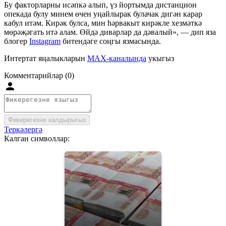
Бу факторларны исәпкә алып, үз йортымда дистанцион
опекада булу минем өчен уңайлырак булачак дигән карар
кабул итәм. Кирәк булса, мин һәрвакыт кирәкле хезмәткә
мөрәҗәгать итә алам. Өйдә диварлар да дәвалый», — дип яза
блогер
Instagram
битендәге соңгы язмасында.
Интертат яңалыкларын
MAX-каналында
укыгыз
Комментарийлар (0)
Фикерегезне калдырыгыз
Теркәлергә
Калган символлар: