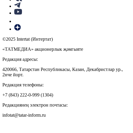
©2025 Intertat (Интертат)
«ТАТМЕДИА» акционерлык җәмгыяте
Редакция адресы:
420066, Татарстан Республикасы, Казан, Декабристлар ур.,
2нче йорт.
Редакция телефоны:
+7 (843) 222-0-999 (1304)
Редакциянең электрон почтасы:
infotat@tatar-inform.ru