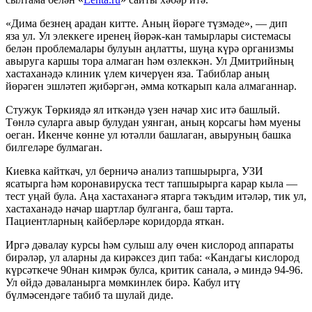
«Дима безнең арадан китте. Аның йөрәге түзмәде», — дип
яза ул. Ул элеккеге иренең йөрәк-кан тамырлары системасы
белән проблемалары булуын аңлатты, шуңа күрә организмы
авыруга каршы тора алмаган һәм өзлеккән. Ул Дмитрийның
хастаханәдә клиник үлем кичерүен яза. Табиблар аның
йөрәген эшләтеп җибәргән, әмма коткарып кала алмаганнар.
Стужук Төркиядә ял иткәндә үзен начар хис итә башлый.
Төнлә суларга авыр булудан уянган, аның корсагы һәм муены
оеган. Икенче көнне ул ютәлли башлаган, авыруның башка
билгеләре булмаган.
Киевка кайткач, ул берничә анализ тапшырырга, УЗИ
ясатырга һәм коронавируска тест тапшырырга карар кыла —
тест уңай була. Аңа хастаханәгә ятарга тәкъдим итәләр, тик ул,
хастаханәдә начар шартлар булганга, баш тарта.
Пациентларның кайберләре коридорда яткан.
Иргә дәвалау курсы һәм сулыш алу өчен кислород аппараты
бирәләр, ул аларны да кирәксез дип таба: «Кандагы кислород
күрсәткече 90нан кимрәк булса, критик санала, ә миндә 94-96.
Ул өйдә дәваланырга мөмкинлек бирә. Кабул итү
бүлмәсендәге табиб та шулай диде.