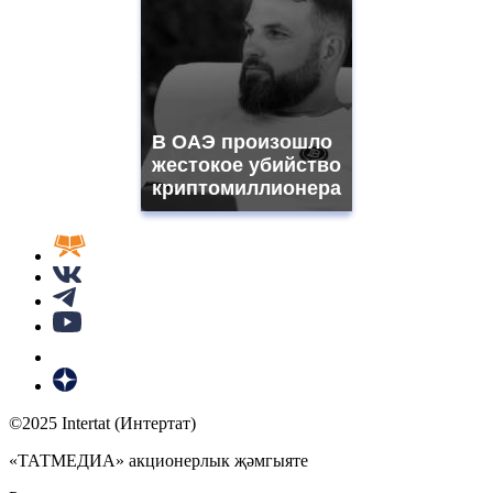
В ОАЭ произошло
жестокое убийство
криптомиллионера
©2025 Intertat (Интертат)
«ТАТМЕДИА» акционерлык җәмгыяте