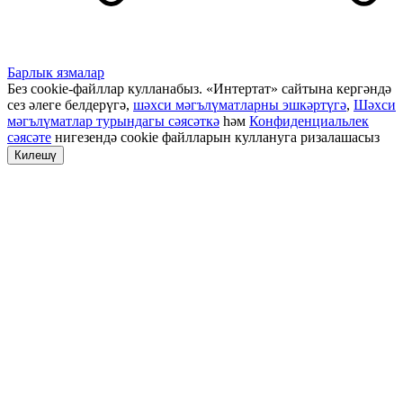
Барлык язмалар
Без cookie-файллар кулланабыз. «Интертат» сайтына кергәндә
сез әлеге белдерүгә,
шәхси мәгълүматларны эшкәртүгә
,
Шәхси
мәгълүматлар турындагы сәясәткә
һәм
Конфиденциальлек
сәясәте
нигезендә cookie файлларын куллануга ризалашасыз
Килешү