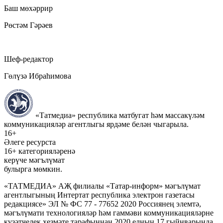
Баш мөхәррир
Рөстәм Гәрәев
Шеф-редактор
Гөлүзә Ибраһимова
«Татмедиа» республика матбугат һәм массакүләм
коммуникацияләр агентлыгы ярдәме белән чыгарыла.
16+
Әлеге ресурста
16+ категорияләренә
керүче мәгълүмат
булырга мөмкин.
«ТАТМЕДИА» АҖ филиалы «Татар-информ» мәгълүмат
агентлыгының Интертат республика электрон газетасы
редакциясе» ЭЛ № ФС 77 - 77652 2020 Россиянең элемтә,
мәгълүмати технологияләр һәм гаммәви коммуникацияләрне
күзәтчелек хезмәте тарафыннан 2020 елның 17 гыйнварында