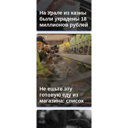
На Урале из казны
были украдены 18
миллионов рублей
Не ешьте эту
готовую еду из
магазина: список