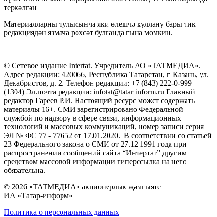
теркәлгән
Материалларны тулысынча яки өлешчә куллану бары тик
редакциядән язмача рөхсәт булганда гына мөмкин.
© Сетевое издание Intertat. Учредитель АО «ТАТМЕДИА».
Адрес редакции: 420066, Республика Татарстан, г. Казань, ул.
Декабристов, д. 2. Телефон редакции: +7 (843) 222-0-999
(1304) Эл.почта редакции: infotat@tatar-inform.ru Главный
редактор Гареев Р.И. Настоящий ресурс может содержать
материалы 16+. СМИ зарегистрировано Федеральной
службой по надзору в сфере связи, информационных
технологий и массовых коммуникаций, номер записи серия
ЭЛ № ФС 77 - 77652 от 17.01.2020. В соответствии со статьей
23 Федерального закона о СМИ от 27.12.1991 года при
распространении сообщений сайта “Интертат” другим
средством массовой информации гиперссылка на него
обязательна.
© 2026 «ТАТМЕДИА» акционерлык җәмгыяте
ИА «Татар-информ»
Политика о персональных данных