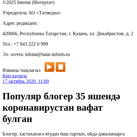
©2025 Intertat (Интертат)
Учредитель АО «Татмедиа»
Адрес редакции:
420066, Республика Татарстан, г. Казань, ул. Декабристов, д. 2
Тел.: +7 843 222 0 999
Эл. почта: infotat@tatar-inform.ru
Язманы тыңлагыз
Көн кадагы
17 октябрь 2020 11:00
Популяр блогер 35 яшендә
коронавирустан вафат
булган
Блогер, хастаханәгә ятудан баш тартып, өйдә дәваланырга