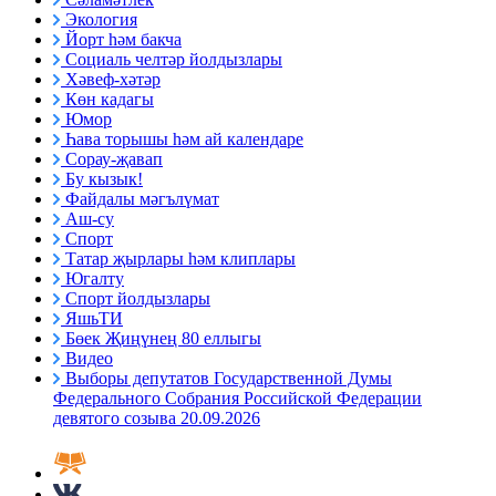
Экология
Йорт һәм бакча
Социаль челтәр йолдызлары
Хәвеф-хәтәр
Көн кадагы
Юмор
Һава торышы һәм ай календаре
Сорау-җавап
Бу кызык!
Файдалы мәгълүмат
Аш-су
Спорт
Татар җырлары һәм клиплары
Югалту
Спорт йолдызлары
ЯшьТИ
Бөек Җиңүнең 80 еллыгы
Видео
Выборы депутатов Государственной Думы
Федерального Собрания Российской Федерации
девятого созыва 20.09.2026