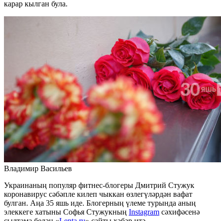
карар кылган була.
Владимир Васильев
Украинаның популяр фитнес-блогеры Дмитрий Стужук
коронавирус сәбәпле килеп чыккан өзлегүләрдән вафат
булган. Аңа 35 яшь иде. Блогерның үлеме турында аның
элеккеге хатыны Софья Стужукның
Instagram
сәхифәсенә
сылтама белән «
Lenta.ru
» сайты хәбәр итә.