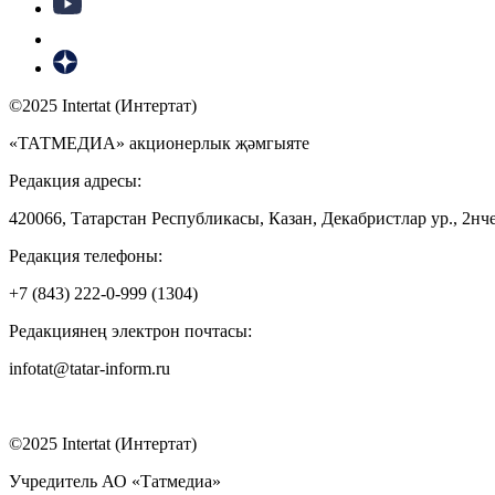
©2025 Intertat (Интертат)
«ТАТМЕДИА» акционерлык җәмгыяте
Редакция адресы:
420066, Татарстан Республикасы, Казан, Декабристлар ур., 2нче
Редакция телефоны:
+7 (843) 222-0-999 (1304)
Редакциянең электрон почтасы:
infotat@tatar-inform.ru
©2025 Intertat (Интертат)
Учредитель АО «Татмедиа»