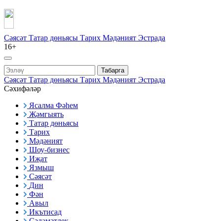
Сәясәт
Татар дөньясы
Тарих
Мәдәният
Эстрада
16+
Табарга
Сәясәт
Татар дөньясы
Тарих
Мәдәният
Эстрада
Сәхифәләр
Ясалма Фәһем
Җәмгыять
Татар дөньясы
Тарих
Мәдәният
Шоу-бизнес
Иҗат
Язмыш
Сәясәт
Дин
Фән
Авыл
Икътисад
Сәламәтлек