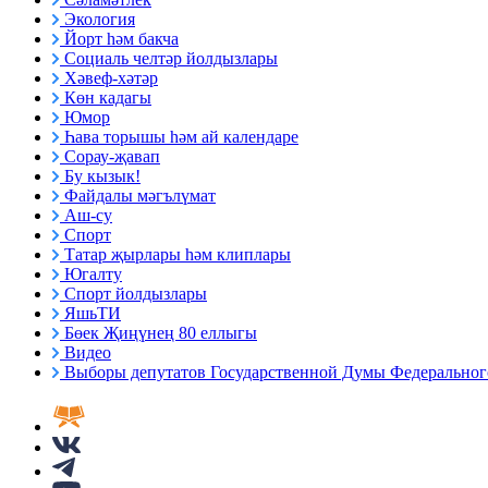
Экология
Йорт һәм бакча
Социаль челтәр йолдызлары
Хәвеф-хәтәр
Көн кадагы
Юмор
Һава торышы һәм ай календаре
Сорау-җавап
Бу кызык!
Файдалы мәгълүмат
Аш-су
Спорт
Татар җырлары һәм клиплары
Югалту
Спорт йолдызлары
ЯшьТИ
Бөек Җиңүнең 80 еллыгы
Видео
Выборы депутатов Государственной Думы Федерального