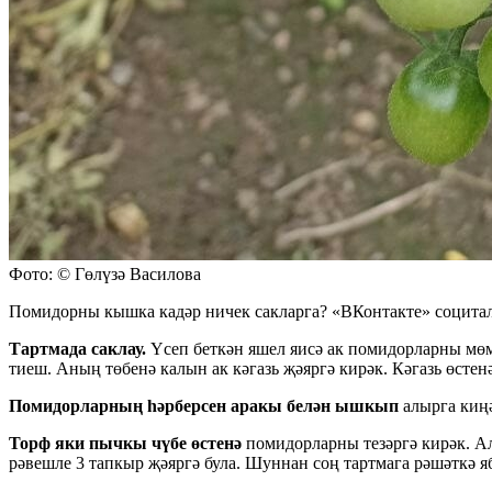
Фото: © Гөлүзә Василова
Помидорны кышка кадәр ничек сакларга? «ВКонтакте» социтал
Тартмада саклау.
Үсеп беткән яшел яисә ак помидорларны мөм
тиеш. Аның төбенә калын ак кәгазь җәяргә кирәк. Кәгазь өстен
Помидорларның һәрберсен аракы белән ышкып
алырга киңә
Торф яки пычкы чүбе өстенә
помидорларны тезәргә кирәк. Ал
рәвешле 3 тапкыр җәяргә була. Шуннан соң тартмага рәшәткә я