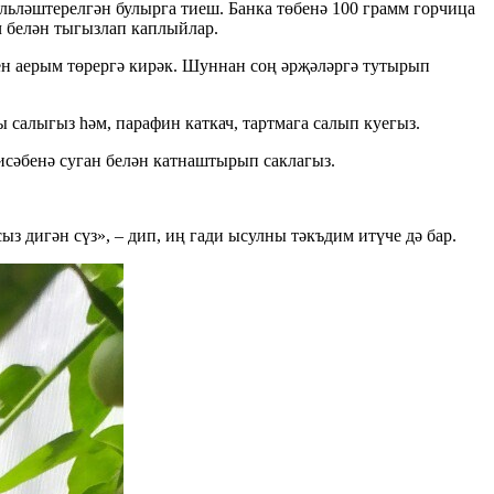
льләштерелгән булырга тиеш. Банка төбенә 100 грамм горчица
ч белән тыгызлап каплыйлар.
сен аерым төрергә кирәк. Шуннан соң әрҗәләргә тутырып
 салыгыз һәм, парафин каткач, тартмага салып куегыз.
исәбенә суган белән катнаштырып саклагыз.
з дигән сүз», – дип, иң гади ысулны тәкъдим итүче дә бар.