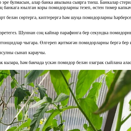
эре булмасын, алар банка авызына сыярга тиеш. Банкалар стери
оң банкага юылган коры помидорларны тезеп, өстен тимер капка
пирт белән сөртергә, киптерергә һәм шуңа помидорларны һәрбер
 эретегез. Шуннан соң кайнар парафинга бер секундка помидорны
итонцидлар чыгара. Өлгереп җитмәгән помидорларны бергә бер 
 ысулны сынап караучы.
кызара, һәм бакчада үскән помидор белән озаграк сыйлана аласы