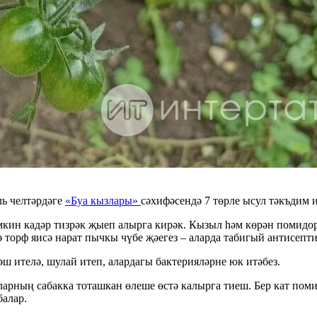
ь челтәрдәге
«Буа кызлары»
сәхифәсендә 7 төрле ысул тәкъдим и
кин кадәр тизрәк җыеп алырга кирәк. Кызыл һәм көрән помидорл
ә торф яисә нарат пычкы чүбе җәегез – аларда табигый антисепт
ш ителә, шулай итеп, алардагы бактерияләрне юк итәбез.
арның сабакка тоташкан өлеше өстә калырга тиеш. Бер кат поми
балар.