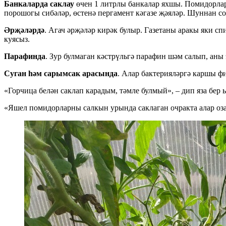
Банкаларда саклау
өчен 1 литрлы банкалар яхшы. Помидорлар 
порошогы сибәләр, өстенә пергамент кәгазе җәяләр. Шуннан с
Әрҗәләрдә
. Агач әрҗәләр кирәк булыр. Газетаны аракы яки с
куясыз.
Парафинда
. Зур булмаган кәстрүльгә парафин шәм салып, аны
Суган һәм сарымсак арасында
. Алар бактерияләргә каршы ф
«Горчица белән саклап карадым, тәмле булмый», – дип яза бер
«Яшел помидорларны салкын урында саклаган очракта алар озак 