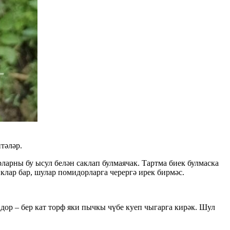
тәләр.
арны бу ысул белән саклап булмаячак. Тартма биек булмаска
иклар бар, шулар помидорларга черергә ирек бирмәс.
дор – бер кат торф яки пычкы чүбе куеп чыгарга кирәк. Шул