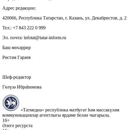
Адрес редакции:
420066, Республика Татарстан, г. Казань, ул. Декабристов, д. 2
Тел.: +7 843 222 0 999
Эл. почта: infotat@tatar-inform.ru
Баш мөхәррир
Рөстәм Гәрәев
Шеф-редактор
Гөлүзә Ибраһимова
«Татмедиа» республика матбугат һәм массакүләм
коммуникацияләр агентлыгы ярдәме белән чыгарыла.
16+
Әлеге ресурста