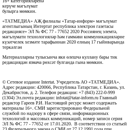
16+ категорияләренә
керүче мәгълүмат
булырга мөмкин.
«ТАТМЕДИА» АҖ филиалы «Татар-информ» мәгълүмат
агентлыгының Интертат республика электрон газетасы
редакциясе» ЭЛ № ФС 77 - 77652 2020 Россиянең элемтә,
мәгълүмати технологияләр һәм гаммәви коммуникацияләрне
күзәтчелек хезмәте тарафыннан 2020 елның 17 гыйнварында
теркәлгән
Материалларны тулысынча яки өлешчә куллану бары тик
редакциядән язмача рөхсәт булганда гына мөмкин.
© Сетевое издание Intertat. Учредитель АО «ТАТМЕДИА».
Адрес редакции: 420066, Республика Татарстан, г. Казань, ул.
Декабристов, д. 2. Телефон редакции: +7 (843) 222-0-999
(1304) Эл.почта редакции: infotat@tatar-inform.ru Главный
редактор Гареев Р.И. Настоящий ресурс может содержать
материалы 16+. СМИ зарегистрировано Федеральной
службой по надзору в сфере связи, информационных
технологий и массовых коммуникаций, номер записи серия
ЭЛ № ФС 77 - 77652 от 17.01.2020. В соответствии со статьей
23 Федерального закона о СМИ от 27.12.1991 года при