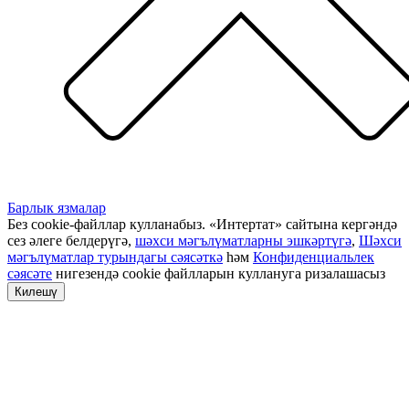
Барлык язмалар
Без cookie-файллар кулланабыз. «Интертат» сайтына кергәндә
сез әлеге белдерүгә,
шәхси мәгълүматларны эшкәртүгә
,
Шәхси
мәгълүматлар турындагы сәясәткә
һәм
Конфиденциальлек
сәясәте
нигезендә cookie файлларын куллануга ризалашасыз
Килешү