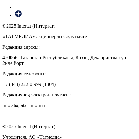
©2025 Intertat (Интертат)
«ТАТМЕДИА» акционерлык җәмгыяте
Редакция адресы:
420066, Татарстан Республикасы, Казан, Декабристлар ур.,
2нче йорт.
Редакция телефоны:
+7 (843) 222-0-999 (1304)
Редакциянең электрон почтасы:
infotat@tatar-inform.ru
©2025 Intertat (Интертат)
Учредитель АО «Татмедиа»