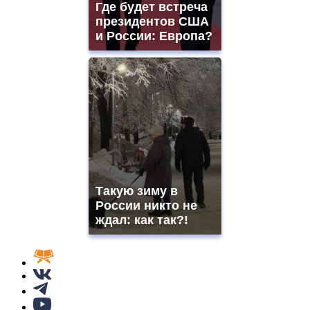
Где будет встреча
президентов США
и России: Европа?
Такую зиму в
России никто не
ждал: как так?!