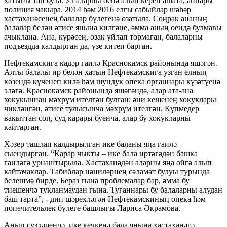
хатыны тап була. Ул аларны өенә алып кереп ашата, аннары
полиция чакыра. 2014 һәм 2016 елгы сабыйлар шәһәр
хастаханәсенең балалар бүлегенә озатыла. Соңрак ананың
балалар белән әтисе янына килгәне, әмма аның өендә булмавы
ачыклана. Ана, күрәсең, озак уйлап тормаган, балаларны
подъездда калдырган да, үзе китеп барган.
Нефтекамскига кадәр гаилә Краснокамск районында яшәгән.
Алты балалы ир белән хатын Нефтекамскига узган елның
көзендә күченеп килә һәм шундук опека органнары күзәтүенә
эләгә. Краснокамск районында яшәгәндә, алар ата-ана
хокукыннан мәхрүм ителгән булган: әни кешенең хокуклары
чикләнгән, әтисе тулысынча мәхрүм ителгән. Күпмедер
вакыттан соң, суд карары буенча, алар бу хокукларны
кайтарган.
Хәзер ташлап калдырылган ике баланы яңа гаилә
сыендырган. “Карар чыкты – ике бала иртәгәдән башка
гаиләгә урнаштырыла. Хастаханәдән аларны яңа өйгә алып
кайтачаклар. Табиблар нәниләрнең сәламәт булуы турында
белешмә бирде. Бераз гына проблемалар бар, әмма бу
тиешенчә тукланмаудан гына. Туганнары бу балаларны алудан
баш тарта”, - дип шәрехләгән Нефтекамскиның опека һәм
попечительлек бүлеге башлыгы Лариса Әкрамова.
Аның сүзләренчә, ике кечкенә бала янына хастаханәгә