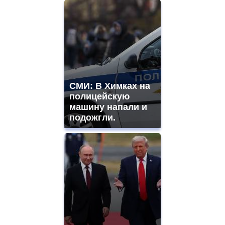
СМИ: В Химках на
полицейскую
машину напали и
подожгли.