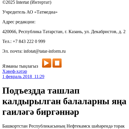
©2025 Intertat (Интертат)
Учредитель АО «Татмедиа»
Адрес редакции:
420066, Республика Татарстан, г. Казань, ул. Декабристов, д. 2
Тел.: +7 843 222 0 999
Эл. почта: infotat@tatar-inform.ru
Язманы тыңлагыз
Хәвеф-хәтәр
1 февраль 2018 11:29
Подъездда ташлап
калдырылган балаларны яңа
гаиләгә биргәннәр
Башкортстан Республикасының Нефтекамск шәһәрендә торак