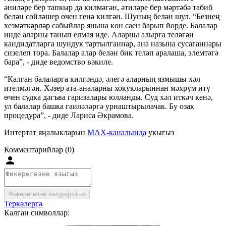
әниләре бер тапкыр да килмәгән, әтиләре бер мәртәбә табиб
белән сөйләшер өчен генә килгән. Шуның белән шул. “Безнең
хезмәткәрләр сабыйлар янына көн саен барып йөрде. Балалар
инде аларны танып елмая иде. Аларны алырга теләгән
кандидатларга шундук тартылганнар, ана назына сусаганнары
сизелеп тора. Балалар алар белән бик теләп аралаша, элемтәгә
бара”, - диде ведомство вәкиле.
“Калган балаларга килгәндә, әлегә аларның язмышы хәл
ителмәгән. Хәзер ата-аналарны хокукларыннан мәхрүм итү
өчен судка дәгъва гаризалары юлланды. Суд хәл иткәч кенә,
ул балалар башка гаиләләргә урнаштырылачак. Бу озак
процедура”, - диде Лариса Әкрамова.
Интертат яңалыкларын
MAX-каналында
укыгыз
Комментарийлар (0)
Фикерегезне калдырыгыз
Теркәлергә
Калган символлар: