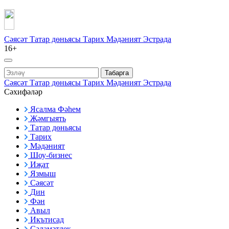
Сәясәт
Татар дөньясы
Тарих
Мәдәният
Эстрада
16+
Табарга
Сәясәт
Татар дөньясы
Тарих
Мәдәният
Эстрада
Сәхифәләр
Ясалма Фәһем
Җәмгыять
Татар дөньясы
Тарих
Мәдәният
Шоу-бизнес
Иҗат
Язмыш
Сәясәт
Дин
Фән
Авыл
Икътисад
Сәламәтлек