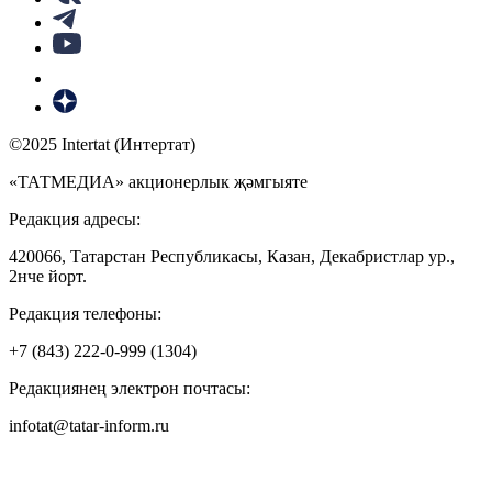
©2025 Intertat (Интертат)
«ТАТМЕДИА» акционерлык җәмгыяте
Редакция адресы:
420066, Татарстан Республикасы, Казан, Декабристлар ур.,
2нче йорт.
Редакция телефоны:
+7 (843) 222-0-999 (1304)
Редакциянең электрон почтасы:
infotat@tatar-inform.ru