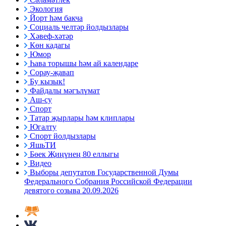
Экология
Йорт һәм бакча
Социаль челтәр йолдызлары
Хәвеф-хәтәр
Көн кадагы
Юмор
Һава торышы һәм ай календаре
Сорау-җавап
Бу кызык!
Файдалы мәгълүмат
Аш-су
Спорт
Татар җырлары һәм клиплары
Югалту
Спорт йолдызлары
ЯшьТИ
Бөек Җиңүнең 80 еллыгы
Видео
Выборы депутатов Государственной Думы
Федерального Собрания Российской Федерации
девятого созыва 20.09.2026