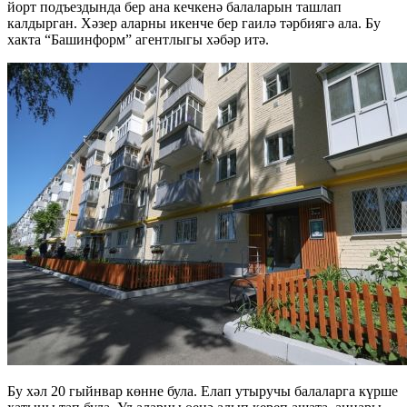
йорт подъездында бер ана кечкенә балаларын ташлап
калдырган. Хәзер аларны икенче бер гаилә тәрбиягә ала. Бу
хакта “Башинформ” агентлыгы хәбәр итә.
Бу хәл 20 гыйнвар көнне була. Елап утыручы балаларга күрше