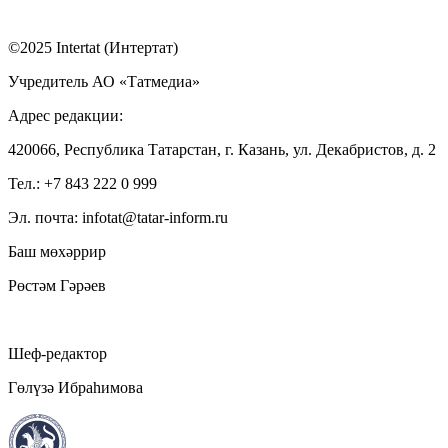
©2025 Intertat (Интертат)
Учредитель АО «Татмедиа»
Адрес редакции:
420066, Республика Татарстан, г. Казань, ул. Декабристов, д. 2
Тел.: +7 843 222 0 999
Эл. почта: infotat@tatar-inform.ru
Баш мөхәррир
Рөстәм Гәрәев
Шеф-редактор
Гөлүзә Ибраһимова