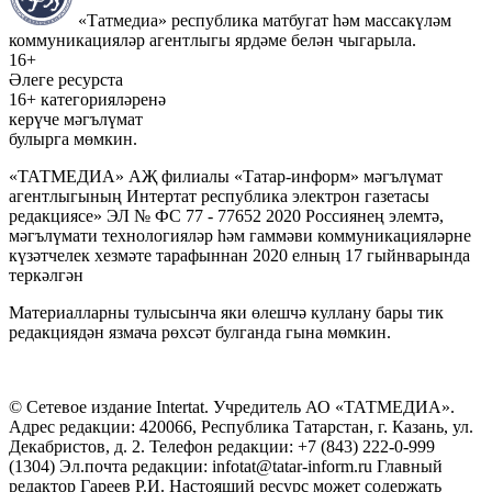
«Татмедиа» республика матбугат һәм массакүләм
коммуникацияләр агентлыгы ярдәме белән чыгарыла.
16+
Әлеге ресурста
16+ категорияләренә
керүче мәгълүмат
булырга мөмкин.
«ТАТМЕДИА» АҖ филиалы «Татар-информ» мәгълүмат
агентлыгының Интертат республика электрон газетасы
редакциясе» ЭЛ № ФС 77 - 77652 2020 Россиянең элемтә,
мәгълүмати технологияләр һәм гаммәви коммуникацияләрне
күзәтчелек хезмәте тарафыннан 2020 елның 17 гыйнварында
теркәлгән
Материалларны тулысынча яки өлешчә куллану бары тик
редакциядән язмача рөхсәт булганда гына мөмкин.
© Сетевое издание Intertat. Учредитель АО «ТАТМЕДИА».
Адрес редакции: 420066, Республика Татарстан, г. Казань, ул.
Декабристов, д. 2. Телефон редакции: +7 (843) 222-0-999
(1304) Эл.почта редакции: infotat@tatar-inform.ru Главный
редактор Гареев Р.И. Настоящий ресурс может содержать