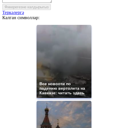
Фикерегезне калдырыгыз
Теркәлергә
Калган символлар:
Все новости по
падению вертолета на
Кавказе: читать здесь