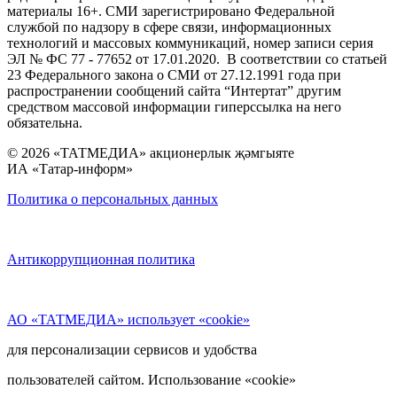
материалы 16+. СМИ зарегистрировано Федеральной
службой по надзору в сфере связи, информационных
технологий и массовых коммуникаций, номер записи серия
ЭЛ № ФС 77 - 77652 от 17.01.2020. В соответствии со статьей
23 Федерального закона о СМИ от 27.12.1991 года при
распространении сообщений сайта “Интертат” другим
средством массовой информации гиперссылка на него
обязательна.
© 2026 «ТАТМЕДИА» акционерлык җәмгыяте
ИА «Татар-информ»
Политика о персональных данных
Антикоррупционная политика
АО «ТАТМЕДИА» использует «cookie»
для персонализации сервисов и удобства
пользователей сайтом. Использование «cookie»