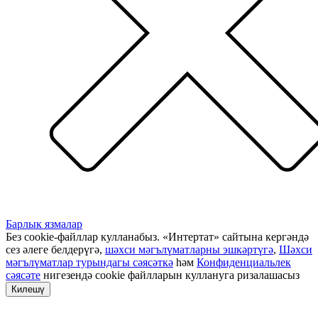
Барлык язмалар
Без cookie-файллар кулланабыз. «Интертат» сайтына кергәндә
сез әлеге белдерүгә,
шәхси мәгълүматларны эшкәртүгә
,
Шәхси
мәгълүматлар турындагы сәясәткә
һәм
Конфиденциальлек
сәясәте
нигезендә cookie файлларын куллануга ризалашасыз
Килешү