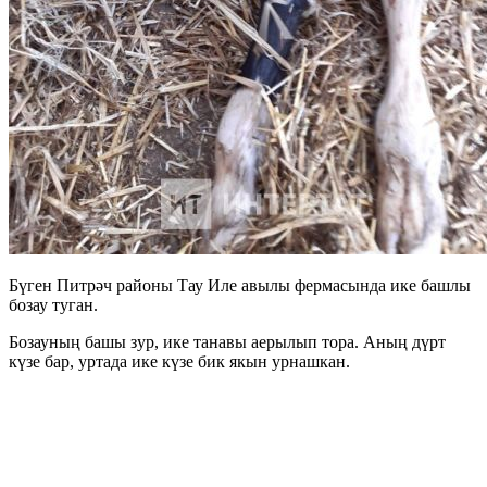
Бүген Питрәч районы Тау Иле авылы фермасында ике башлы
бозау туган.
Бозауның башы зур, ике танавы аерылып тора. Аның дүрт
күзе бар, уртада ике күзе бик якын урнашкан.