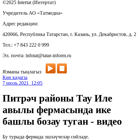
©2025 Intertat (Интертат)
Учредитель АО «Татмедиа»
Адрес редакции:
420066, Республика Татарстан, г. Казань, ул. Декабристов, д. 2
Тел.: +7 843 222 0 999
Эл. почта: infotat@tatar-inform.ru
Язманы тыңлагыз
Көн кадагы
7 июль 2021 12:05
Питрәч районы Тау Иле
авылы фермасында ике
башлы бозау туган - видео
Бу турыда фермада эшләүчеләр сөйләде.