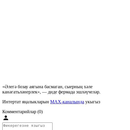
«Әлегә бозау аягына басмаган, сыерның хәле
канәгатьләнерлек», — диде фермада эшләүчеләр.
Интертат яңалыкларын
MAX-каналында
укыгыз
Комментарийлар (0)