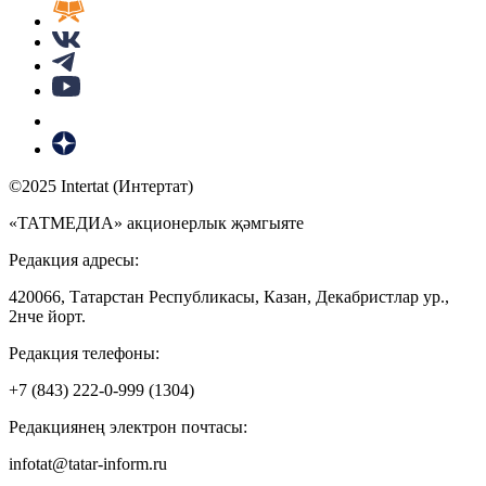
©2025 Intertat (Интертат)
«ТАТМЕДИА» акционерлык җәмгыяте
Редакция адресы:
420066, Татарстан Республикасы, Казан, Декабристлар ур.,
2нче йорт.
Редакция телефоны:
+7 (843) 222-0-999 (1304)
Редакциянең электрон почтасы:
infotat@tatar-inform.ru