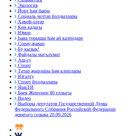
Экология
Йорт һәм бакча
Социаль челтәр йолдызлары
Хәвеф-хәтәр
Көн кадагы
Юмор
Һава торышы һәм ай календаре
Сорау-җавап
Бу кызык!
Файдалы мәгълүмат
Аш-су
Спорт
Татар җырлары һәм клиплары
Югалту
Спорт йолдызлары
ЯшьТИ
Бөек Җиңүнең 80 еллыгы
Видео
Выборы депутатов Государственной Думы
Федерального Собрания Российской Федерации
девятого созыва 20.09.2026