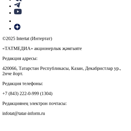
©2025 Intertat (Интертат)
«ТАТМЕДИА» акционерлык җәмгыяте
Редакция адресы:
420066, Татарстан Республикасы, Казан, Декабристлар ур.,
2нче йорт.
Редакция телефоны:
+7 (843) 222-0-999 (1304)
Редакциянең электрон почтасы:
infotat@tatar-inform.ru