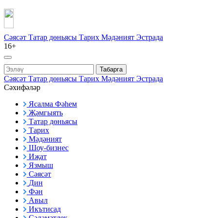
Сәясәт
Татар дөньясы
Тарих
Мәдәният
Эстрада
16+
Табарга
Сәясәт
Татар дөньясы
Тарих
Мәдәният
Эстрада
Сәхифәләр
Ясалма Фәһем
Җәмгыять
Татар дөньясы
Тарих
Мәдәният
Шоу-бизнес
Иҗат
Язмыш
Сәясәт
Дин
Фән
Авыл
Икътисад
Сәламәтлек