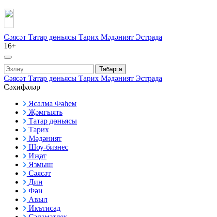
Сәясәт
Татар дөньясы
Тарих
Мәдәният
Эстрада
16+
Табарга
Сәясәт
Татар дөньясы
Тарих
Мәдәният
Эстрада
Сәхифәләр
Ясалма Фәһем
Җәмгыять
Татар дөньясы
Тарих
Мәдәният
Шоу-бизнес
Иҗат
Язмыш
Сәясәт
Дин
Фән
Авыл
Икътисад
Сәламәтлек