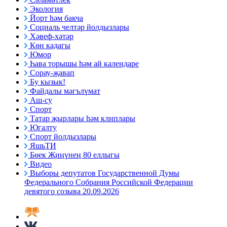
Экология
Йорт һәм бакча
Социаль челтәр йолдызлары
Хәвеф-хәтәр
Көн кадагы
Юмор
Һава торышы һәм ай календаре
Сорау-җавап
Бу кызык!
Файдалы мәгълүмат
Аш-су
Спорт
Татар җырлары һәм клиплары
Югалту
Спорт йолдызлары
ЯшьТИ
Бөек Җиңүнең 80 еллыгы
Видео
Выборы депутатов Государственной Думы
Федерального Собрания Российской Федерации
девятого созыва 20.09.2026