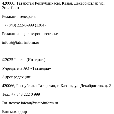
420066, Татарстан Республикасы, Казан, Декабристлар ур.,
2нче йорт.
Редакция телефоны:
+7 (843) 222-0-999 (1304)
Редакциянең электрон почтасы:
infotat@tatar-inform.ru
©2025 Intertat (Интертат)
Учредитель АО «Татмедиа»
Адрес редакции:
420066, Республика Татарстан, г. Казань, ул. Декабристов, д. 2
Тел.: +7 843 222 0 999
Эл. почта: infotat@tatar-inform.ru
Баш мөхәррир