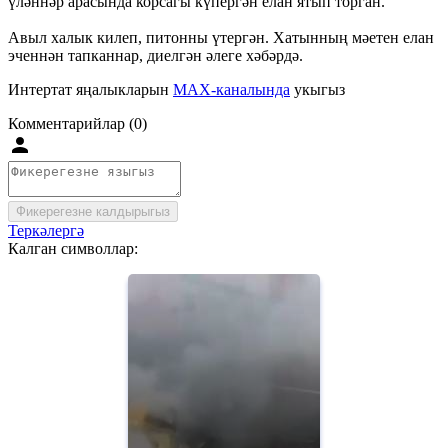
үләннәр арасында корсагы күпергән елан ятып торган.
Авыл халык килеп, питонны үтергән. Хатынның мәетен елан
эченнән тапканнар, диелгән әлеге хәбәрдә.
Интертат яңалыкларын
MAX-каналында
укыгыз
Комментарийлар (0)
Фикерегезне калдырыгыз
Теркәлергә
Калган символлар: