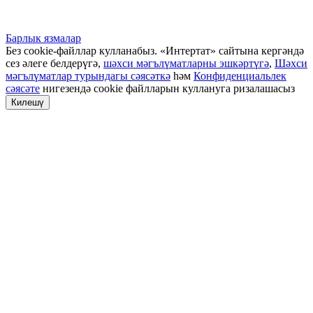
Барлык язмалар
Без cookie-файллар кулланабыз. «Интертат» сайтына кергәндә
сез әлеге белдерүгә,
шәхси мәгълүматларны эшкәртүгә
,
Шәхси
мәгълүматлар турындагы сәясәткә
һәм
Конфиденциальлек
сәясәте
нигезендә cookie файлларын куллануга ризалашасыз
Килешү