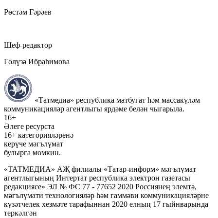
Рөстәм Гәрәев
Шеф-редактор
Гөлүзә Ибраһимова
«Татмедиа» республика матбугат һәм массакүләм
коммуникацияләр агентлыгы ярдәме белән чыгарыла.
16+
Әлеге ресурста
16+ категорияләренә
керүче мәгълүмат
булырга мөмкин.
«ТАТМЕДИА» АҖ филиалы «Татар-информ» мәгълүмат
агентлыгының Интертат республика электрон газетасы
редакциясе» ЭЛ № ФС 77 - 77652 2020 Россиянең элемтә,
мәгълүмати технологияләр һәм гаммәви коммуникацияләрне
күзәтчелек хезмәте тарафыннан 2020 елның 17 гыйнварында
теркәлгән