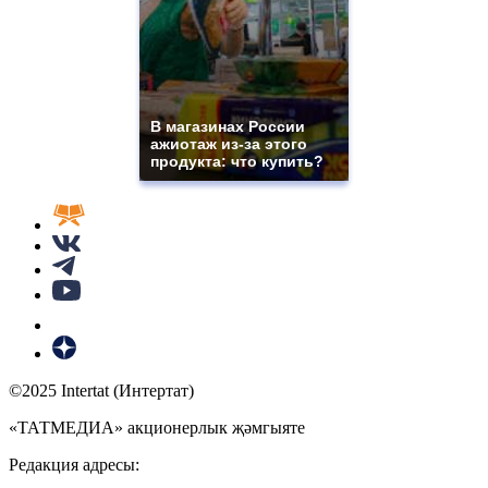
В магазинах России
ажиотаж из-за этого
продукта: что купить?
©2025 Intertat (Интертат)
«ТАТМЕДИА» акционерлык җәмгыяте
Редакция адресы: