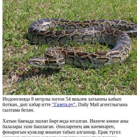
Индонезиядә 8 метрлы питон 54 яшьлек хатынны кабып
йоткан, дип хәбәр итте
"Газета.ру"
, Daily Mail агентлыгына
сылтама белән.
Хатын бакчада эшләп йөргәндә югалган. Икенче көнне аны
балалары эзли башлаган. Әниләренең аяк киемнәрен,
фонаригын куаклар янынан табып алганнар. Ерак түгел