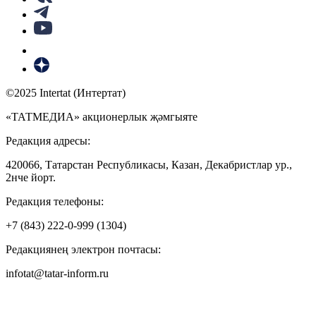
©2025 Intertat (Интертат)
«ТАТМЕДИА» акционерлык җәмгыяте
Редакция адресы:
420066, Татарстан Республикасы, Казан, Декабристлар ур.,
2нче йорт.
Редакция телефоны:
+7 (843) 222-0-999 (1304)
Редакциянең электрон почтасы:
infotat@tatar-inform.ru