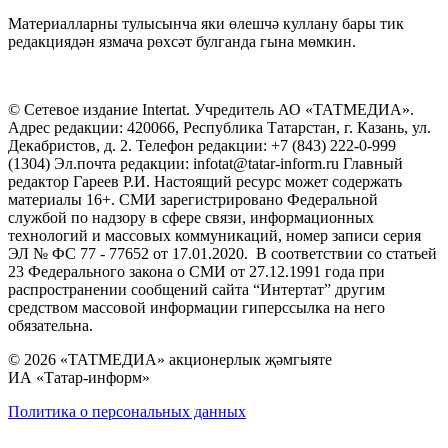
Материалларны тулысынча яки өлешчә куллану бары тик
редакциядән язмача рөхсәт булганда гына мөмкин.
© Сетевое издание Intertat. Учредитель АО «ТАТМЕДИА».
Адрес редакции: 420066, Республика Татарстан, г. Казань, ул.
Декабристов, д. 2. Телефон редакции: +7 (843) 222-0-999
(1304) Эл.почта редакции: infotat@tatar-inform.ru Главный
редактор Гареев Р.И. Настоящий ресурс может содержать
материалы 16+. СМИ зарегистрировано Федеральной
службой по надзору в сфере связи, информационных
технологий и массовых коммуникаций, номер записи серия
ЭЛ № ФС 77 - 77652 от 17.01.2020. В соответствии со статьей
23 Федерального закона о СМИ от 27.12.1991 года при
распространении сообщений сайта “Интертат” другим
средством массовой информации гиперссылка на него
обязательна.
© 2026 «ТАТМЕДИА» акционерлык җәмгыяте
ИА «Татар-информ»
Политика о персональных данных