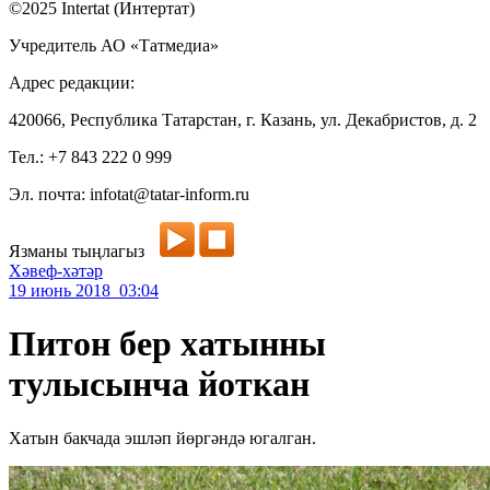
©2025 Intertat (Интертат)
Учредитель АО «Татмедиа»
Адрес редакции:
420066, Республика Татарстан, г. Казань, ул. Декабристов, д. 2
Тел.: +7 843 222 0 999
Эл. почта: infotat@tatar-inform.ru
Язманы тыңлагыз
Хәвеф-хәтәр
19 июнь 2018 03:04
Питон бер хатынны
тулысынча йоткан
Хатын бакчада эшләп йөргәндә югалган.