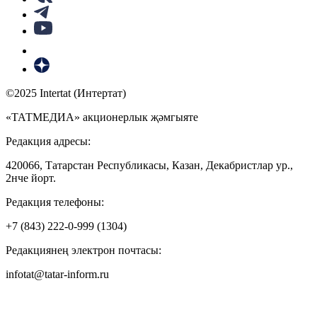
©2025 Intertat (Интертат)
«ТАТМЕДИА» акционерлык җәмгыяте
Редакция адресы:
420066, Татарстан Республикасы, Казан, Декабристлар ур.,
2нче йорт.
Редакция телефоны:
+7 (843) 222-0-999 (1304)
Редакциянең электрон почтасы:
infotat@tatar-inform.ru