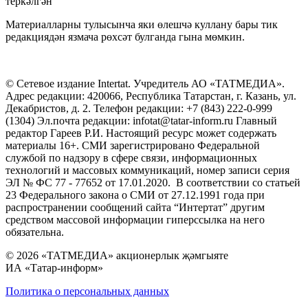
теркәлгән
Материалларны тулысынча яки өлешчә куллану бары тик
редакциядән язмача рөхсәт булганда гына мөмкин.
© Сетевое издание Intertat. Учредитель АО «ТАТМЕДИА».
Адрес редакции: 420066, Республика Татарстан, г. Казань, ул.
Декабристов, д. 2. Телефон редакции: +7 (843) 222-0-999
(1304) Эл.почта редакции: infotat@tatar-inform.ru Главный
редактор Гареев Р.И. Настоящий ресурс может содержать
материалы 16+. СМИ зарегистрировано Федеральной
службой по надзору в сфере связи, информационных
технологий и массовых коммуникаций, номер записи серия
ЭЛ № ФС 77 - 77652 от 17.01.2020. В соответствии со статьей
23 Федерального закона о СМИ от 27.12.1991 года при
распространении сообщений сайта “Интертат” другим
средством массовой информации гиперссылка на него
обязательна.
© 2026 «ТАТМЕДИА» акционерлык җәмгыяте
ИА «Татар-информ»
Политика о персональных данных