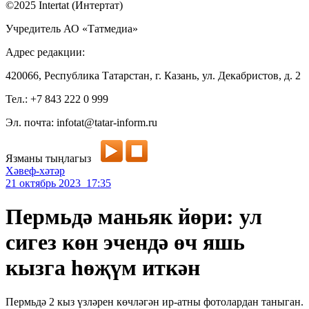
©2025 Intertat (Интертат)
Учредитель АО «Татмедиа»
Адрес редакции:
420066, Республика Татарстан, г. Казань, ул. Декабристов, д. 2
Тел.: +7 843 222 0 999
Эл. почта: infotat@tatar-inform.ru
Язманы тыңлагыз
Хәвеф-хәтәр
21 октябрь 2023 17:35
Пермьдә маньяк йөри: ул
сигез көн эчендә өч яшь
кызга һөҗүм иткән
Пермьдә 2 кыз үзләрен көчләгән ир-атны фотолардан таныган.