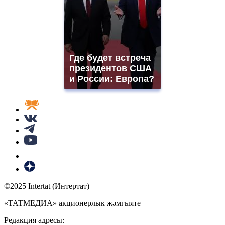
Где будет встреча
президентов США
и России: Европа?
©2025 Intertat (Интертат)
«ТАТМЕДИА» акционерлык җәмгыяте
Редакция адресы: