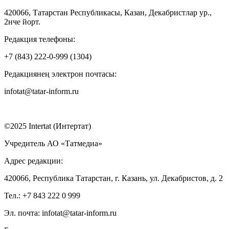
420066, Татарстан Республикасы, Казан, Декабристлар ур.,
2нче йорт.
Редакция телефоны:
+7 (843) 222-0-999 (1304)
Редакциянең электрон почтасы:
infotat@tatar-inform.ru
©2025 Intertat (Интертат)
Учредитель АО «Татмедиа»
Адрес редакции:
420066, Республика Татарстан, г. Казань, ул. Декабристов, д. 2
Тел.: +7 843 222 0 999
Эл. почта: infotat@tatar-inform.ru