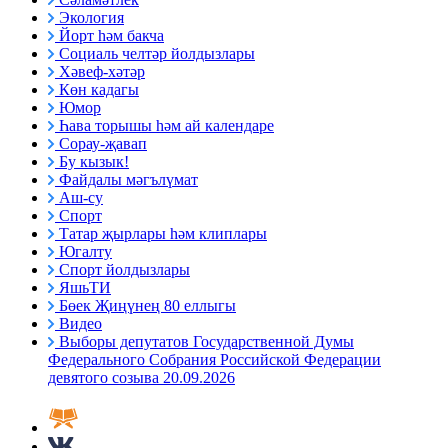
Экология
Йорт һәм бакча
Социаль челтәр йолдызлары
Хәвеф-хәтәр
Көн кадагы
Юмор
Һава торышы һәм ай календаре
Сорау-җавап
Бу кызык!
Файдалы мәгълүмат
Аш-су
Спорт
Татар җырлары һәм клиплары
Югалту
Спорт йолдызлары
ЯшьТИ
Бөек Җиңүнең 80 еллыгы
Видео
Выборы депутатов Государственной Думы
Федерального Собрания Российской Федерации
девятого созыва 20.09.2026