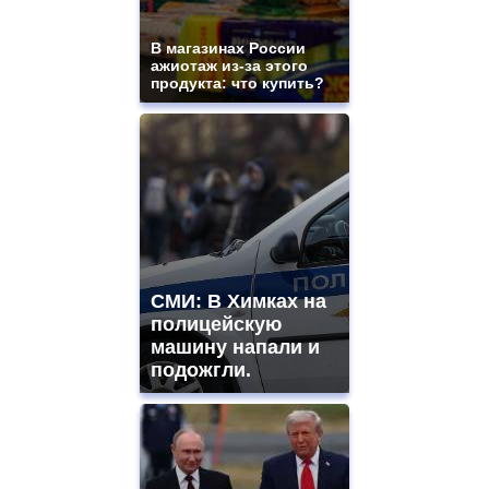
В магазинах России
ажиотаж из-за этого
продукта: что купить?
СМИ: В Химках на
полицейскую
машину напали и
подожгли.