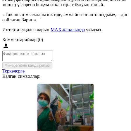
моның үзләренә һөҗүм иткән ир-ат булуын таный.
«Тик аның мыеклары юк иде, әмма йөзеннән таныдым», – дип
сөйләгән Зәринә.
Интертат яңалыкларын
MAX-каналында
укыгыз
Комментарийлар (0)
Фикерегезне калдырыгыз
Теркәлергә
Калган символлар: