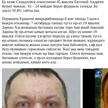
Бу кеше Свердловск өлкәсеннән 45 яшьлек Евгений Андреев
булып чыккан. Ул – 24 майдан бирле федераль эзләүдә. Бу
хакта 59.RU сайты яза.
Пермьнең Ераничи микрорайонында 8 көн эчендә 3 кызга
һөҗүм иткәннәр. 7 октябрьдә таныш түгел ир-ат 19 яшьлек
Зәринә Хәсәнованың бугазына пычак тери һәм яный башлый.
Зәринә бу ир-аттан качып котыла алган. Шул ук көнне 19
яшьлек Олеся (исеме үзгәртеп бирелә) да үзенә таныш түгел
ир-атның пычакка охшаган предмет белән янавын, күршедәге
мәктәп коймасы янына алып китүен һәм бәйләнүен, саф кыз
булу-булмавын сораганын сөйләгән. Кыз аңа акча тәкъдим
иткән, тик һөҗүм иткән ир баш тарткан. Олеся муенына нык
басмавын үтенгән, ә ир-ат кулларын бераз бушаткач, кыз
аннан ычкынып, качып китә ала.