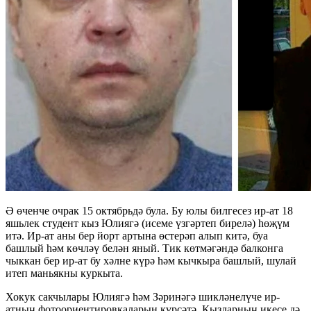
Ә өченче очрак 15 октябрьдә була. Бу юлы билгесез ир-ат 18
яшьлек студент кыз Юлиягә (исеме үзгәртеп бирелә) һөҗүм
итә. Ир-ат аны бер йорт артына өстерәп алып китә, буа
башлый һәм көчләү белән яный. Тик көтмәгәндә балконга
чыккан бер ир-ат бу хәлне күрә һәм кычкыра башлый, шулай
итеп маньякны куркыта.
Хокук сакчылары Юлиягә һәм Зәринәгә шикләнелүче ир-
атның фотоориентировкаларын күрсәтә. Кызларның икесе дә