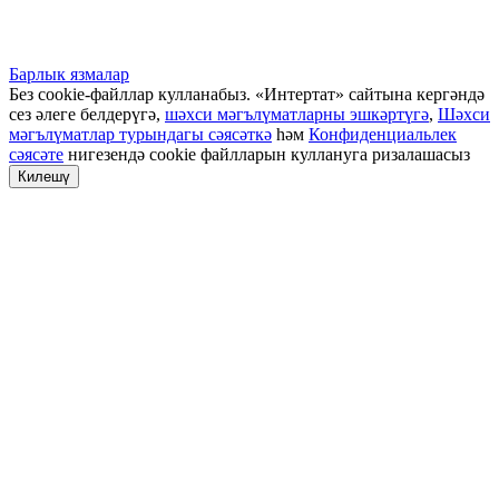
Барлык язмалар
Без cookie-файллар кулланабыз. «Интертат» сайтына кергәндә
сез әлеге белдерүгә,
шәхси мәгълүматларны эшкәртүгә
,
Шәхси
мәгълүматлар турындагы сәясәткә
һәм
Конфиденциальлек
сәясәте
нигезендә cookie файлларын куллануга ризалашасыз
Килешү