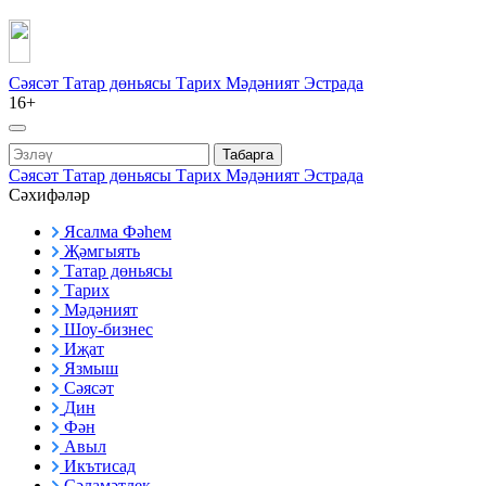
Сәясәт
Татар дөньясы
Тарих
Мәдәният
Эстрада
16+
Табарга
Сәясәт
Татар дөньясы
Тарих
Мәдәният
Эстрада
Сәхифәләр
Ясалма Фәһем
Җәмгыять
Татар дөньясы
Тарих
Мәдәният
Шоу-бизнес
Иҗат
Язмыш
Сәясәт
Дин
Фән
Авыл
Икътисад
Сәламәтлек