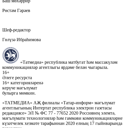
Баш мөхәррир
Рөстәм Гәрәев
Шеф-редактор
Гөлүзә Ибраһимова
«Татмедиа» республика матбугат һәм массакүләм
коммуникацияләр агентлыгы ярдәме белән чыгарыла.
16+
Әлеге ресурста
16+ категорияләренә
керүче мәгълүмат
булырга мөмкин.
«ТАТМЕДИА» АҖ филиалы «Татар-информ» мәгълүмат
агентлыгының Интертат республика электрон газетасы
редакциясе» ЭЛ № ФС 77 - 77652 2020 Россиянең элемтә,
мәгълүмати технологияләр һәм гаммәви коммуникацияләрне
күзәтчелек хезмәте тарафыннан 2020 елның 17 гыйнварында