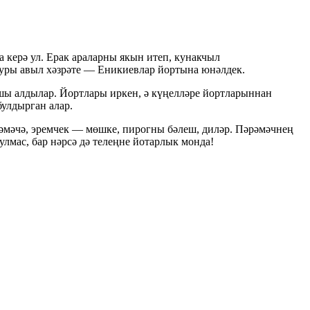
керә ул. Ерак араларны якын итеп, кунакчыл
-туры авыл хәзрәте — Еникиевлар йортына юнәлдек.
ршы алдылар. Йортлары иркен, ә күңелләре йортларыннан
булдырган алар.
әмәчә, эремчек — мөшке, пирогны бәлеш, диләр. Пәрәмәчнең
улмас, бар нәрсә дә телеңне йотарлык монда!