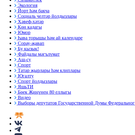
Экология
Йорт һәм бакча
Социаль челтәр йолдызлары
Хәвеф-хәтәр
Көн кадагы
Юмор
Һава торышы һәм ай календаре
Сорау-җавап
Бу кызык!
Файдалы мәгълүмат
Аш-су
Спорт
Татар җырлары һәм клиплары
Югалту
Спорт йолдызлары
ЯшьТИ
Бөек Җиңүнең 80 еллыгы
Видео
Выборы депутатов Государственной Думы Федерального