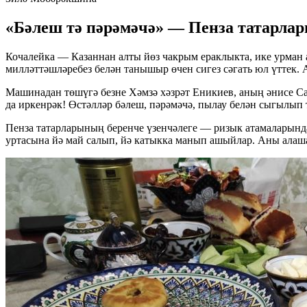
«Бәлеш тә пәрәмәчә» — Пенза татарла
Кочалейка — Казаннан алты йөз чакрым ераклыкта, ике урман 
милләттәшләребез белән танышыр өчен сигез сәгать юл үттек. 
Машинадан төшүгә безне Хәмзә хәзрәт Еникиев, аның әнисе Саф
да иркенрәк! Өстәлләр бәлеш, пәрәмәчә, пылау белән сыгылып
Пенза татарларының беренче үзенчәлеге — ризык атамаларынд
уртасына йә май салып, йә катыкка манып ашыйлар. Аны алаша 