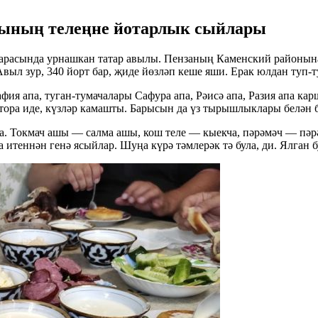
рының телеңне йотарлык сыйлары
арасында урнашкан татар авылы. Пензаның Каменский районына 
Авыл зур, 340 йорт бар, җиде йөзләп кеше яши. Ерак юлдан туп
ия апа, туган-тумачалары Сафура апа, Рәисә апа, Разия апа ка
 тора иде, күзләр камашты. Барысын да үз тырышлыклары белән 
а. Токмач ашы — салма ашы, кош теле — кыекча, пәрәмәч — пәр
итеннән генә ясыйлар. Шуңа күрә тәмлерәк тә була, ди. Ялган б