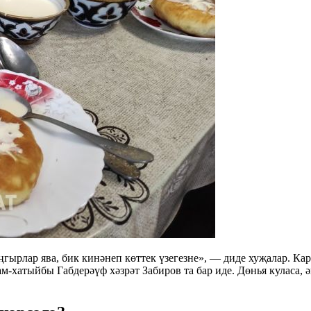
яңгырлар ява, бик кинәнеп көттек үзегезне», — диде хуҗалар.
атыйбы Габдерәүф хәзрәт Забиров та бар иде. Дөнья куласа, әй