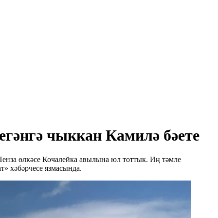
чегәнгә чыккан Камилә бәете
Пенза өлкәсе Кочалейка авылына юл тоттык. Иң тәмле
т» хәбәрчесе язмасында.