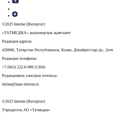
©2025 Intertat (Интертат)
«ТАТМЕДИА» акционерлык җәмгыяте
Редакция адресы:
420066, Татарстан Республикасы, Казан, Декабристлар ур., 2нче
Редакция телефоны:
+7 (843) 222-0-999 (1304)
Редакциянең электрон почтасы:
infotat@tatar-inform.ru
©2025 Intertat (Интертат)
Учредитель АО «Татмедиа»