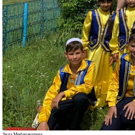
Зилә Мөбәрәкшина