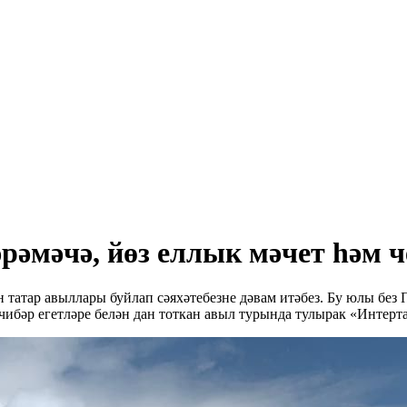
рәмәчә, йөз еллык мәчет һәм 
татар авыллары буйлап сәяхәтебезне дәвам итәбез. Бу юлы без 
чибәр егетләре белән дан тоткан авыл турында тулырак «Интерта