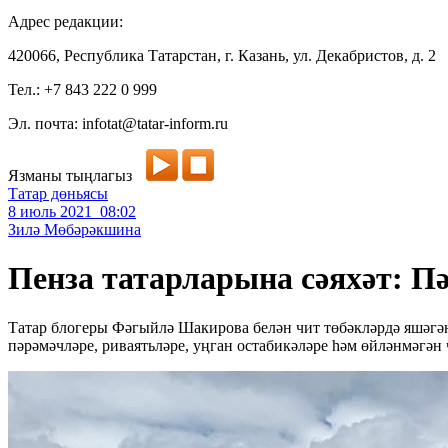
Адрес редакции:
420066, Республика Татарстан, г. Казань, ул. Декабристов, д. 2
Тел.: +7 843 222 0 999
Эл. почта: infotat@tatar-inform.ru
Язманы тыңлагыз
Татар дөньясы
8 июль 2021 08:02
Зилә Мөбәрәкшина
Пенза татарларына сәяхәт: Пә
Татар блогеры Фәгыйлә Шакирова белән чит төбәкләрдә яшәгән 
пәрәмәчләре, риваятьләре, уңган остабикәләре һәм өйләнмәгән 