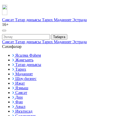
Сәясәт
Татар дөньясы
Тарих
Мәдәният
Эстрада
16+
Табарга
Сәясәт
Татар дөньясы
Тарих
Мәдәният
Эстрада
Сәхифәләр
Ясалма Фәһем
Җәмгыять
Татар дөньясы
Тарих
Мәдәният
Шоу-бизнес
Иҗат
Язмыш
Сәясәт
Дин
Фән
Авыл
Икътисад
Сәламәтлек