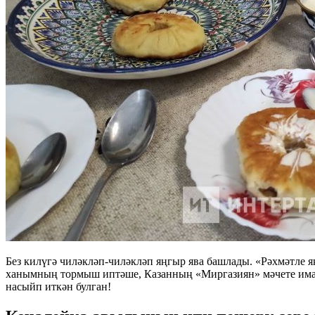
Без килүгә чиләкләп-чиләкләп яңгыр ява башлады. «Рәхмәтле 
ханымның тормыш иптәше, Казанның «Миргазиян» мәчете имам-х
насыйп иткән булган!