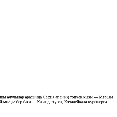
 Каршы алучылар арасында Сафия апаның төпчек кызы — Мәрьям
ләнә дә бер баса — Казанда түгел, Кочалейкада күрешергә