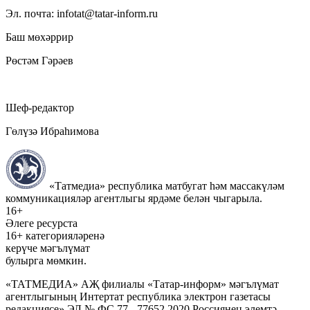
Эл. почта: infotat@tatar-inform.ru
Баш мөхәррир
Рөстәм Гәрәев
Шеф-редактор
Гөлүзә Ибраһимова
«Татмедиа» республика матбугат һәм массакүләм
коммуникацияләр агентлыгы ярдәме белән чыгарыла.
16+
Әлеге ресурста
16+ категорияләренә
керүче мәгълүмат
булырга мөмкин.
«ТАТМЕДИА» АҖ филиалы «Татар-информ» мәгълүмат
агентлыгының Интертат республика электрон газетасы
редакциясе» ЭЛ № ФС 77 - 77652 2020 Россиянең элемтә,