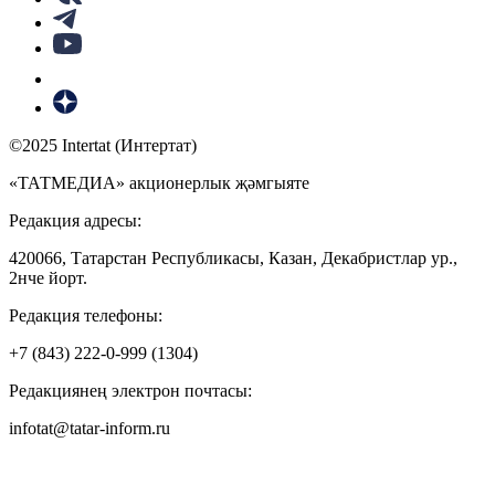
©2025 Intertat (Интертат)
«ТАТМЕДИА» акционерлык җәмгыяте
Редакция адресы:
420066, Татарстан Республикасы, Казан, Декабристлар ур.,
2нче йорт.
Редакция телефоны:
+7 (843) 222-0-999 (1304)
Редакциянең электрон почтасы:
infotat@tatar-inform.ru