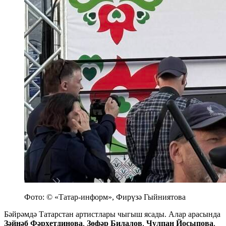
Фото: © «Татар-информ», Фирүзә Гыйниятова
Бәйрәмдә Татарстан артистлары чыгыш ясады. Алар арасында
Зәйнәб Фәрхетдинова
,
Зөфәр Билалов
,
Чулпан Йосыпова
,