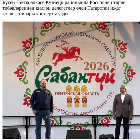
Бүген Пенза өлкәсе Кузнецк районында Россиянең төрле
төбәкләреннән килгән делегатлар өчен Татарстан иҗат
коллективлары концерты узды.