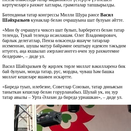
кертүчеләргә рәхмәт хатлары, грамоталар тапшырылды.
Бөтендөнья татар конгрессы Милли Шура рәисе
Васил
Шәйхразыев
кунаклар белән очрашуына шат булуын әйтте.
«Мин бу очрашуга чиксез шат булып, һәрберегез белән татар
телендә, Тукай телендә исәнләшәм. Олег Владимирович,
барлык делегатлар, Пенза өлкәсендә яшәүче татарлар
исеменнән, шушы матур бәйрәмне оештыру идеясен тәкъдим
итүегез, аңа яхшылап әзерләнгәнегез өчен зур рәхмәтемне
белдерәм», – диде ул.
Васил Шәйхразыев бу җирлек төрле милләт вәкилләренә бик
бай булуын, монда татар, рус, мордва, чуваш һәм башка
милләт кешеләре яшәвен искәртте.
«Биредә туып, илебезне, Советлар Союзын, татар дөньясын
таныткан кешеләр белән горурланабыз. Шулай ук, иң зур
татар авылы – Урта Әләзән дә биредә урнашкан», – диде ул.