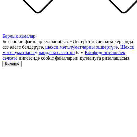
Барлык язмалар
Без cookie-файллар кулланабыз. «Интертат» сайтына кергәндә
сез әлеге белдерүгә,
шәхси мәгълүматларны эшкәртүгә
,
Шәхси
мәгълүматлар турындагы сәясәткә
һәм
Конфиденциальлек
сәясәте
нигезендә cookie файлларын куллануга ризалашасыз
Килешү