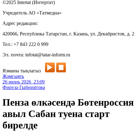
©2025 Intertat (Интертат)
Учредитель АО «Татмедиа»
Адрес редакции:
420066, Республика Татарстан, г. Казань, ул. Декабристов, д. 2
Тел.: +7 843 222 0 999
Эл. почта: infotat@tatar-inform.ru
Язманы тыңлагыз
Җәмгыять
26 июнь 2026 23:09
Фирүзә Гыйниятова
Пенза өлкәсендә Бөтенроссия
авыл Сабан туена старт
бирелде