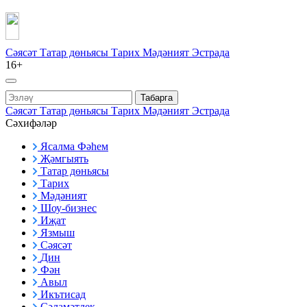
Сәясәт
Татар дөньясы
Тарих
Мәдәният
Эстрада
16+
Табарга
Сәясәт
Татар дөньясы
Тарих
Мәдәният
Эстрада
Сәхифәләр
Ясалма Фәһем
Җәмгыять
Татар дөньясы
Тарих
Мәдәният
Шоу-бизнес
Иҗат
Язмыш
Сәясәт
Дин
Фән
Авыл
Икътисад
Сәламәтлек