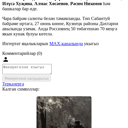
Илүсә Хуҗина
,
Алмас Хөсәенов
,
Рәсим Низамов
һәм
башкалар бар иде.
Чара бәйрәм салюты белән тәмамланды. Төп Сабантуй
бәйрәме иртәгә, 27 июнь көнне, Кузнецк районы Дәхтәрни
авылында узачак. Анда Россиянең 50 төбәгеннән 70 меңгә
якын кунак булуы көтелә.
Интертат яңалыкларын
MAX-каналында
укыгыз
Комментарийлар (0)
Фикерегезне калдырыгыз
Теркәлергә
Калган символлар: