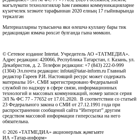
мәгълүмати технологияләр һәм гаммәви коммуникацияләрне
күзәтчелек хезмәте тарафыннан 2020 елның 17 гыйнварында
теркәлгән
Материалларны тулысынча яки өлешчә куллану бары тик
редакциядән язмача рөхсәт булганда гына мөмкин.
© Сетевое издание Intertat. Учредитель АО «ТАТМЕДИА».
Адрес редакции: 420066, Республика Татарстан, г. Казань, ул.
Декабристов, д. 2. Телефон редакции: +7 (843) 222-0-999
(1304) Эл.почта редакции: infotat@tatar-inform.ru Главный
редактор Гареев Р.И. Настоящий ресурс может содержать
материалы 16+. СМИ зарегистрировано Федеральной
службой по надзору в сфере связи, информационных
технологий и массовых коммуникаций, номер записи серия
ЭЛ № ФС 77 - 77652 от 17.01.2020. В соответствии со статьей
23 Федерального закона о СМИ от 27.12.1991 года при
распространении сообщений сайта “Интертат” другим
средством массовой информации гиперссылка на него
обязательна.
© 2026 «ТАТМЕДИА» акционерлык җәмгыяте
ИА «Татар-информ»