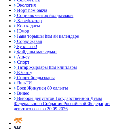
Экология
Йорт һәм бакча
Социаль челтәр йолдызлары
Хәвеф-хәтәр
Көн кадагы
Юмор
Һава торышы һәм ай календаре
Сорау-җавап
Бу кызык!
Файдалы мәгълүмат
Аш-су
Спорт
Татар җырлары һәм клиплары
Югалту
Спорт йолдызлары
ЯшьТИ
Бөек Җиңүнең 80 еллыгы
Видео
Выборы депутатов Государственной Думы
Федерального Собрания Российской Федерации
девятого созыва 20.09.2026