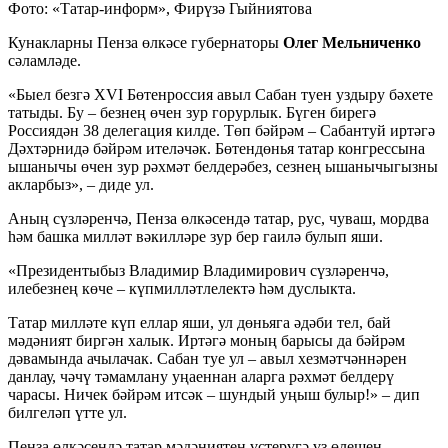
Фото: «Татар-информ», Фирүзә Гыйниятова
Кунакларны Пенза өлкәсе губернаторы
Олег Мельниченко
сәламләде.
«Быел безгә XVI Бөтенроссия авыл Сабан туен уздыру бәхете
татыды. Бу – безнең өчен зур горурлык. Бүген бирегә
Россиядән 38 делегация килде. Төп бәйрәм – Сабантуй иртәгә
Дәхтәрнидә бәйрәм ителәчәк. Бөтендөнья татар конгрессына
ышанычы өчен зур рәхмәт белдерәбез, сезнең ышанычыгызны
акларбыз», – диде ул.
Аның сүзләренчә, Пенза өлкәсендә татар, рус, чуваш, мордва
һәм башка милләт вәкилләре зур бер гаилә булып яши.
«Президентыбыз Владимир Владимирович сүзләренчә,
илебезнең көче – күпмилләтлелектә һәм дуслыкта.
Татар милләте күп еллар яши, ул дөньяга әдәби тел, бай
мәдәният биргән халык. Иртәгә моның барысы да бәйрәм
дәвамында ачылачак. Сабан туе ул – авыл хезмәтчәннәрен
данлау, чәчү тәмамлану уңаеннан аларга рәхмәт белдерү
чарасы. Ничек бәйрәм итсәк – шундый уңыш булыр!» – дип
билгеләп үтте ул.
Пенза өлкәсендә татар мәдәниятен үстерүгә үз өлешен