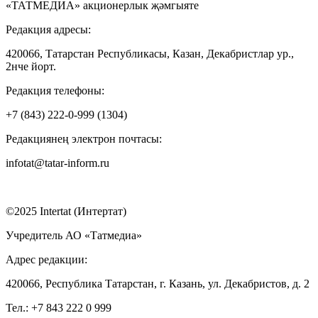
«ТАТМЕДИА» акционерлык җәмгыяте
Редакция адресы:
420066, Татарстан Республикасы, Казан, Декабристлар ур.,
2нче йорт.
Редакция телефоны:
+7 (843) 222-0-999 (1304)
Редакциянең электрон почтасы:
infotat@tatar-inform.ru
©2025 Intertat (Интертат)
Учредитель АО «Татмедиа»
Адрес редакции:
420066, Республика Татарстан, г. Казань, ул. Декабристов, д. 2
Тел.: +7 843 222 0 999