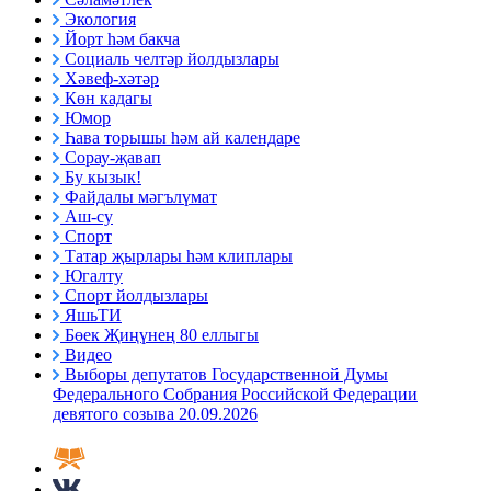
Экология
Йорт һәм бакча
Социаль челтәр йолдызлары
Хәвеф-хәтәр
Көн кадагы
Юмор
Һава торышы һәм ай календаре
Сорау-җавап
Бу кызык!
Файдалы мәгълүмат
Аш-су
Спорт
Татар җырлары һәм клиплары
Югалту
Спорт йолдызлары
ЯшьТИ
Бөек Җиңүнең 80 еллыгы
Видео
Выборы депутатов Государственной Думы
Федерального Собрания Российской Федерации
девятого созыва 20.09.2026