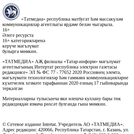
«Татмедиа» республика матбугат һәм массакүләм
коммуникацияләр агентлыгы ярдәме белән чыгарыла.
16+
Әлеге ресурста
16+ категорияләренә
керүче мәгълүмат
булырга мөмкин.
«ТАТМЕДИА» АҖ филиалы «Татар-информ» мәгълүмат
агентлыгының Интертат республика электрон газетасы
редакциясе» ЭЛ № ФС 77 - 77652 2020 Россиянең элемтә,
мәгълүмати технологияләр һәм гаммәви коммуникацияләрне
күзәтчелек хезмәте тарафыннан 2020 елның 17 гыйнварында
теркәлгән
Материалларны тулысынча яки өлешчә куллану бары тик
редакциядән язмача рөхсәт булганда гына мөмкин.
© Сетевое издание Intertat. Учредитель АО «ТАТМЕДИА».
Адрес редакции: 420066, Республика Татарстан, г. Казань, ул.