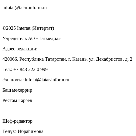
infotat@tatar-inform.ru
©2025 Intertat (Интертат)
Учредитель АО «Татмедиа»
Адрес редакции:
420066, Республика Татарстан, г. Казань, ул. Декабристов, д. 2
Тел.: +7 843 222 0 999
Эл. почта: infotat@tatar-inform.ru
Баш мөхәррир
Рөстәм Гәрәев
Шеф-редактор
Гөлүзә Ибраһимова