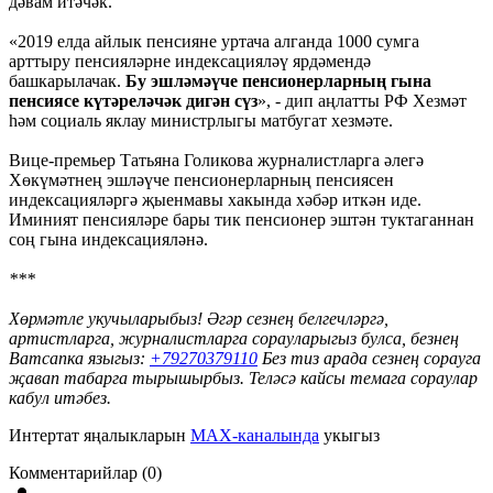
дәвам итәчәк.
«2019 елда айлык пенсияне уртача алганда 1000 сумга
арттыру пенсияләрне индексацияләү ярдәмендә
башкарылачак.
Бу эшләмәүче пенсионерларның гына
пенсиясе күтәреләчәк дигән сүз
», - дип аңлатты РФ Хезмәт
һәм социаль яклау министрлыгы матбугат хезмәте.
Вице-премьер Татьяна Голикова журналистларга әлегә
Хөкүмәтнең эшләүче пенсионерларның пенсиясен
индексацияләргә җыенмавы хакында хәбәр иткән иде.
Иминият пенсияләре бары тик пенсионер эштән туктаганнан
соң гына индексацияләнә.
***
Хөрмәтле укучыларыбыз! Әгәр сезнең белгечләргә,
артистларга, журналистларга сорауларыгыз булса, безнең
Ватсапка языгыз:
+79270379110
Без тиз арада сезнең сорауга
җавап табарга тырышырбыз. Теләсә кайсы темага сораулар
кабул итәбез.
Интертат яңалыкларын
MAX-каналында
укыгыз
Комментарийлар (0)