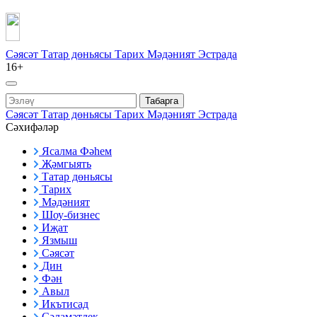
Сәясәт
Татар дөньясы
Тарих
Мәдәният
Эстрада
16+
Табарга
Сәясәт
Татар дөньясы
Тарих
Мәдәният
Эстрада
Сәхифәләр
Ясалма Фәһем
Җәмгыять
Татар дөньясы
Тарих
Мәдәният
Шоу-бизнес
Иҗат
Язмыш
Сәясәт
Дин
Фән
Авыл
Икътисад
Сәламәтлек