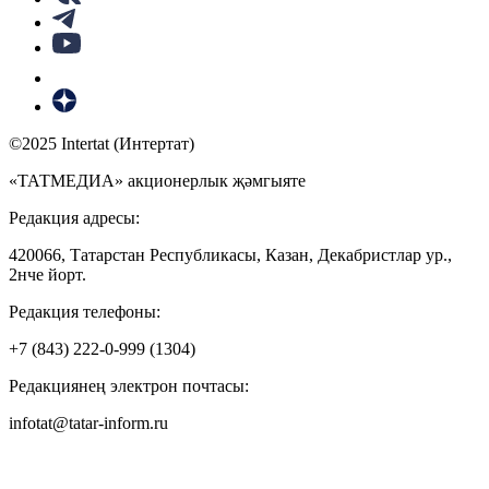
©2025 Intertat (Интертат)
«ТАТМЕДИА» акционерлык җәмгыяте
Редакция адресы:
420066, Татарстан Республикасы, Казан, Декабристлар ур.,
2нче йорт.
Редакция телефоны:
+7 (843) 222-0-999 (1304)
Редакциянең электрон почтасы:
infotat@tatar-inform.ru