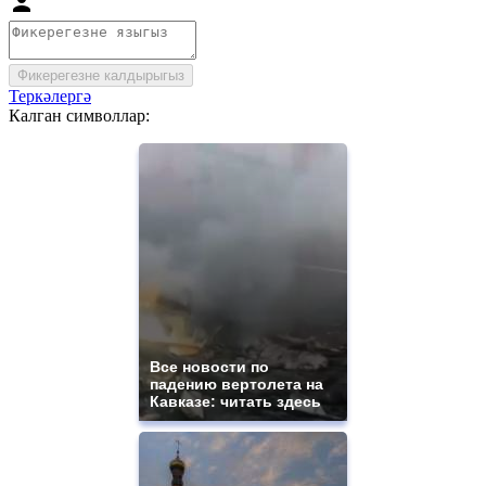
Фикерегезне калдырыгыз
Теркәлергә
Калган символлар:
Все новости по
падению вертолета на
Кавказе: читать здесь