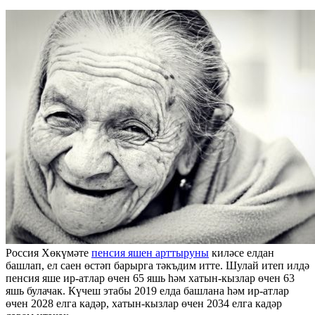
Россия Хөкүмәте
пенсия яшен арттыруны
киләсе елдан
башлап, ел саен өстәп барырга тәкъдим итте. Шулай итеп илдә
пенсия яше ир-атлар өчен 65 яшь һәм хатын-кызлар өчен 63
яшь булачак. Күчеш этабы 2019 елда башлана һәм ир-атлар
өчен 2028 елга кадәр, хатын-кызлар өчен 2034 елга кадәр