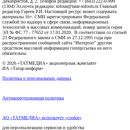
Декабристов, д. 2. Телефон редакции: +7 (843) 222-0-999
(1304) Эл.почта редакции: infotat@tatar-inform.ru Главный
редактор Гареев Р.И. Настоящий ресурс может содержать
материалы 16+. СМИ зарегистрировано Федеральной
службой по надзору в сфере связи, информационных
технологий и массовых коммуникаций, номер записи серия
ЭЛ № ФС 77 - 77652 от 17.01.2020. В соответствии со статьей
23 Федерального закона о СМИ от 27.12.1991 года при
распространении сообщений сайта “Интертат” другим
средством массовой информации гиперссылка на него
обязательна.
© 2026 «ТАТМЕДИА» акционерлык җәмгыяте
ИА «Татар-информ»
Политика о персональных данных
Антикоррупционная политика
АО «ТАТМЕДИА» использует «cookie»
для персонализации сервисов и удобства