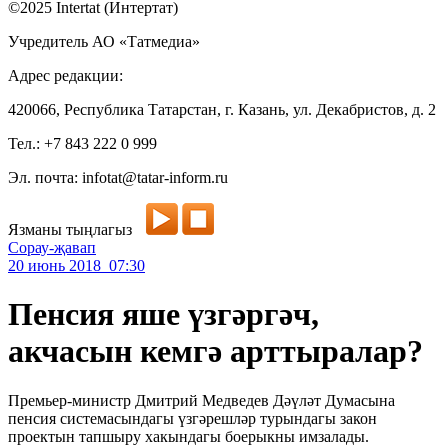
©2025 Intertat (Интертат)
Учредитель АО «Татмедиа»
Адрес редакции:
420066, Республика Татарстан, г. Казань, ул. Декабристов, д. 2
Тел.: +7 843 222 0 999
Эл. почта: infotat@tatar-inform.ru
Язманы тыңлагыз
Сорау-җавап
20 июнь 2018 07:30
Пенсия яше үзгәргәч,
акчасын кемгә арттыралар?
Премьер-министр Дмитрий Медведев Дәүләт Думасына
пенсия системасындагы үзгәрешләр турындагы закон
проектын тапшыру хакындагы боерыкны имзалады.