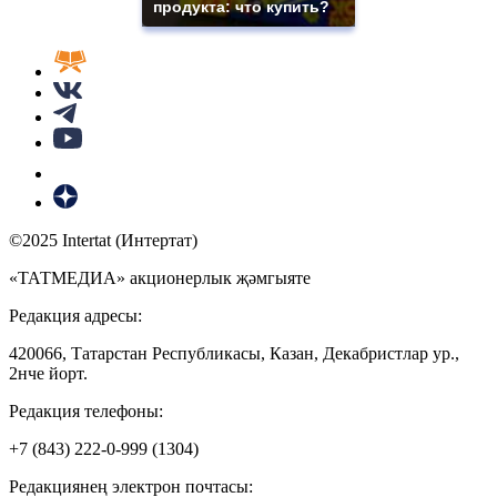
продукта: что купить?
©2025 Intertat (Интертат)
«ТАТМЕДИА» акционерлык җәмгыяте
Редакция адресы:
420066, Татарстан Республикасы, Казан, Декабристлар ур.,
2нче йорт.
Редакция телефоны:
+7 (843) 222-0-999 (1304)
Редакциянең электрон почтасы: