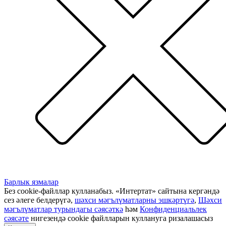
Барлык язмалар
Без cookie-файллар кулланабыз. «Интертат» сайтына кергәндә
сез әлеге белдерүгә,
шәхси мәгълүматларны эшкәртүгә
,
Шәхси
мәгълүматлар турындагы сәясәткә
һәм
Конфиденциальлек
сәясәте
нигезендә cookie файлларын куллануга ризалашасыз