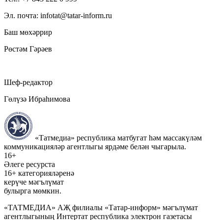
Эл. почта: infotat@tatar-inform.ru
Баш мөхәррир
Рөстәм Гәрәев
Шеф-редактор
Гөлүзә Ибраһимова
«Татмедиа» республика матбугат һәм массакүләм
коммуникацияләр агентлыгы ярдәме белән чыгарыла.
16+
Әлеге ресурста
16+ категорияләренә
керүче мәгълүмат
булырга мөмкин.
«ТАТМЕДИА» АҖ филиалы «Татар-информ» мәгълүмат
агентлыгының Интертат республика электрон газетасы