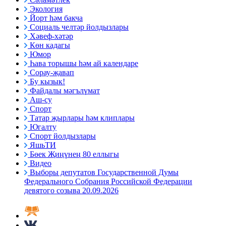
Экология
Йорт һәм бакча
Социаль челтәр йолдызлары
Хәвеф-хәтәр
Көн кадагы
Юмор
Һава торышы һәм ай календаре
Сорау-җавап
Бу кызык!
Файдалы мәгълүмат
Аш-су
Спорт
Татар җырлары һәм клиплары
Югалту
Спорт йолдызлары
ЯшьТИ
Бөек Җиңүнең 80 еллыгы
Видео
Выборы депутатов Государственной Думы
Федерального Собрания Российской Федерации
девятого созыва 20.09.2026