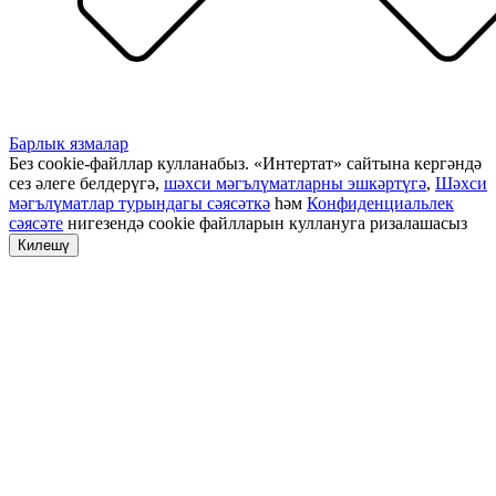
Барлык язмалар
Без cookie-файллар кулланабыз. «Интертат» сайтына кергәндә
сез әлеге белдерүгә,
шәхси мәгълүматларны эшкәртүгә
,
Шәхси
мәгълүматлар турындагы сәясәткә
һәм
Конфиденциальлек
сәясәте
нигезендә cookie файлларын куллануга ризалашасыз
Килешү