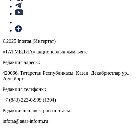
©2025 Intertat (Интертат)
«ТАТМЕДИА» акционерлык җәмгыяте
Редакция адресы:
420066, Татарстан Республикасы, Казан, Декабристлар ур.,
2нче йорт.
Редакция телефоны:
+7 (843) 222-0-999 (1304)
Редакциянең электрон почтасы:
infotat@tatar-inform.ru