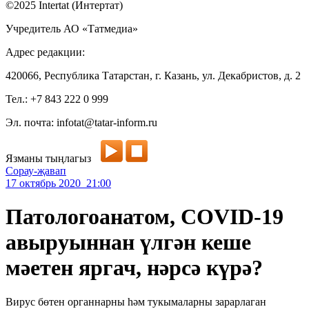
©2025 Intertat (Интертат)
Учредитель АО «Татмедиа»
Адрес редакции:
420066, Республика Татарстан, г. Казань, ул. Декабристов, д. 2
Тел.: +7 843 222 0 999
Эл. почта: infotat@tatar-inform.ru
Язманы тыңлагыз
Сорау-җавап
17 октябрь 2020 21:00
Патологоанатом, COVID-19
авыруыннан үлгән кеше
мәетен яргач, нәрсә күрә?
Вирус бөтен органнарны һәм тукымаларны зарарлаган