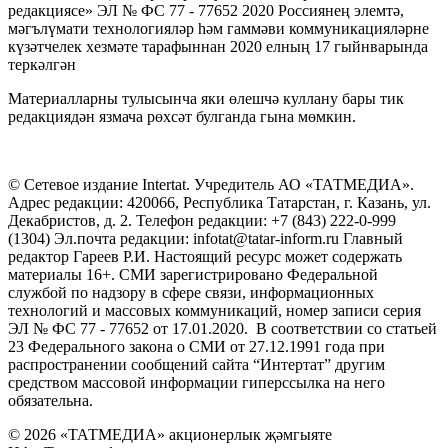
редакциясе» ЭЛ № ФС 77 - 77652 2020 Россиянең элемтә,
мәгълүмати технологияләр һәм гаммәви коммуникацияләрне
күзәтчелек хезмәте тарафыннан 2020 елның 17 гыйнварында
теркәлгән
Материалларны тулысынча яки өлешчә куллану бары тик
редакциядән язмача рөхсәт булганда гына мөмкин.
© Сетевое издание Intertat. Учредитель АО «ТАТМЕДИА».
Адрес редакции: 420066, Республика Татарстан, г. Казань, ул.
Декабристов, д. 2. Телефон редакции: +7 (843) 222-0-999
(1304) Эл.почта редакции: infotat@tatar-inform.ru Главный
редактор Гареев Р.И. Настоящий ресурс может содержать
материалы 16+. СМИ зарегистрировано Федеральной
службой по надзору в сфере связи, информационных
технологий и массовых коммуникаций, номер записи серия
ЭЛ № ФС 77 - 77652 от 17.01.2020. В соответствии со статьей
23 Федерального закона о СМИ от 27.12.1991 года при
распространении сообщений сайта “Интертат” другим
средством массовой информации гиперссылка на него
обязательна.
© 2026 «ТАТМЕДИА» акционерлык җәмгыяте