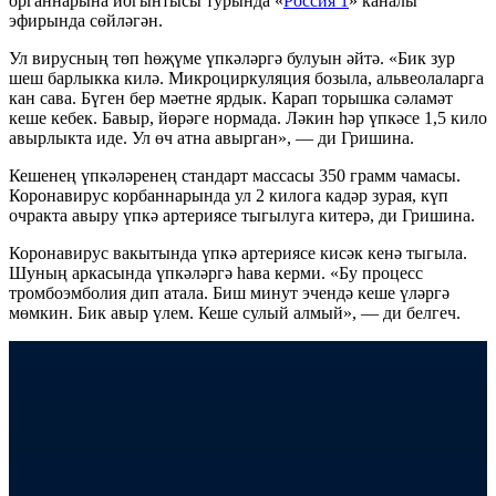
органнарына йогынтысы турында «
Россия 1
» каналы
эфирында сөйләгән.
Ул вирусның төп һөҗүме үпкәләргә булуын әйтә. «Бик зур
шеш барлыкка килә. Микроциркуляция бозыла, альвеолаларга
кан сава. Бүген бер мәетне ярдык. Карап торышка сәламәт
кеше кебек. Бавыр, йөрәге нормада. Ләкин һәр үпкәсе 1,5 кило
авырлыкта иде. Ул өч атна авырган», — ди Гришина.
Кешенең үпкәләренең стандарт массасы 350 грамм чамасы.
Коронавирус корбаннарында ул 2 килога кадәр зурая, күп
очракта авыру үпкә артериясе тыгылуга китерә, ди Гришина.
Коронавирус вакытында үпкә артериясе кисәк кенә тыгыла.
Шуның аркасында үпкәләргә һава керми. «Бу процесс
тромбоэмболия дип атала. Биш минут эчендә кеше үләргә
мөмкин. Бик авыр үлем. Кеше сулый алмый», — ди белгеч.