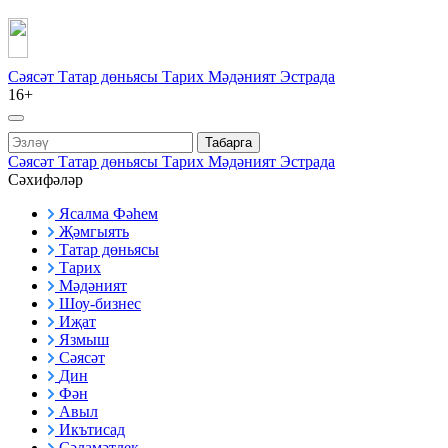
Сәясәт
Татар дөньясы
Тарих
Мәдәният
Эстрада
16+
Табарга
Сәясәт
Татар дөньясы
Тарих
Мәдәният
Эстрада
Сәхифәләр
Ясалма Фәһем
Җәмгыять
Татар дөньясы
Тарих
Мәдәният
Шоу-бизнес
Иҗат
Язмыш
Сәясәт
Дин
Фән
Авыл
Икътисад
Сәламәтлек