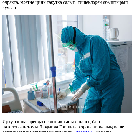
очракта, мәетне цинк табутка салып, тишекләрен ябыштырып
куялар.
Иркутск шәһәрендәге клиник хастаханәнең баш
патологоанатомы Людмила Гришина коронавирусның кеше