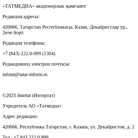
«ТАТМЕДИА» акционерлык җәмгыяте
Редакция адресы:
420066, Татарстан Республикасы, Казан, Декабристлар ур.,
2нче йорт.
Редакция телефоны:
+7 (843) 222-0-999 (1304)
Редакциянең электрон почтасы:
infotat@tatar-inform.ru
©2025 Intertat (Интертат)
Учредитель АО «Татмедиа»
Адрес редакции:
420066, Республика Татарстан, г. Казань, ул. Декабристов, д. 2
Тел.: +7 843 222 0 999