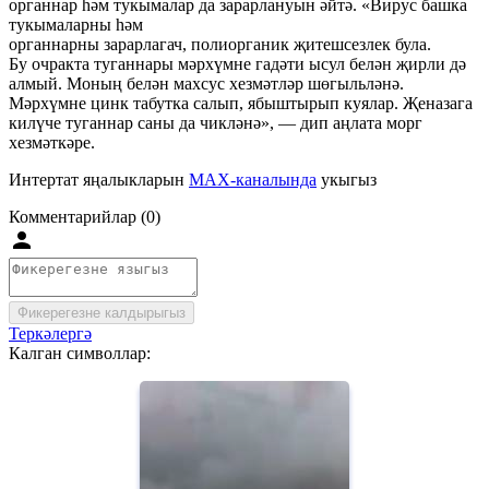
органнар һәм тукымалар да зарарлануын әйтә. «Вирус башка
тукымаларны һәм
органнарны зарарлагач, полиорганик җитешсезлек була.
Бу очракта туганнары мәрхүмне гадәти ысул белән җирли дә
алмый. Моның белән махсус хезмәтләр шөгыльләнә.
Мәрхүмне цинк табутка салып, ябыштырып куялар. Җеназага
килүче туганнар саны да чикләнә», — дип аңлата морг
хезмәткәре.
Интертат яңалыкларын
MAX-каналында
укыгыз
Комментарийлар (0)
Фикерегезне калдырыгыз
Теркәлергә
Калган символлар: