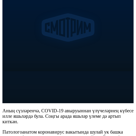
Аның сүзләренчә, COVID-19 авыруыннан үлүчеләрнең күбесе
илле яшьләрдә була. Соңгы арада яшьләр үлеме дә артып
киткән.
Патологоанатом коронавирус вакытында шулай ук башка