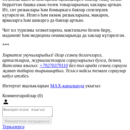
беррәттән башка азык-төлек товарларының хаклары арткан.
Ит, сөт ризыклары һәм йомыркага бәяләр сизелерлек
күтәрелгән. Ипигә һәм икмәк ризыкларына, макарон,
ярмаларга һәм шикәргә дә бәяләр арткан.
Чит ил туризмы хезмәтләренә, мәктәпкәчә белем бирү,
мәдәният һәм медицина оешмаларында да хаклар күтәрелгән.
***
Хөрмәтле укучыларыбыз! Әгәр сезнең белгечләргә,
артистларга, журналистларга сорауларыгыз булса, безнең
Ватсапка языгыз:
+
79270379110
Без тиз арада сезнең сорауга
җавап табарга тырышырбыз. Теләсә кайсы темага сораулар
кабул итәбез.
Интертат яңалыкларын
MAX-каналында
укыгыз
Комментарийлар (0)
Фикерегезне калдырыгыз
Теркәлергә