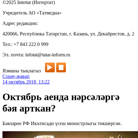
©2025 Intertat (Интертат)
Учредитель АО «Татмедиа»
Адрес редакции:
420066, Республика Татарстан, г. Казань, ул. Декабристов, д. 2
Тел.: +7 843 222 0 999
Эл. почта: infotat@tatar-inform.ru
Язманы тыңлагыз
Сорау-җавап
14 октябрь 2018 13:22
Октябрь аенда нәрсәләргә
бәя арткан?
Бәяләрне РФ Икътисади үсеш министрлыгы тикшергән.