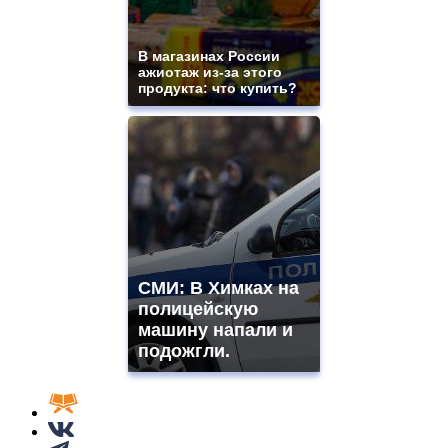
В магазинах России
ажиотаж из-за этого
продукта: что купить?
СМИ: В Химках на
полицейскую
машину напали и
подожгли.