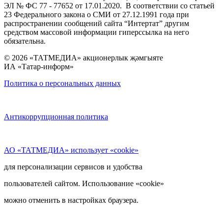
ЭЛ № ФС 77 - 77652 от 17.01.2020. В соответствии со статьей
23 Федерального закона о СМИ от 27.12.1991 года при
распространении сообщений сайта “Интертат” другим
средством массовой информации гиперссылка на него
обязательна.
© 2026 «ТАТМЕДИА» акционерлык җәмгыяте
ИА «Татар-информ»
Политика о персональных данных
Антикоррупционная политика
АО «ТАТМЕДИА» использует «cookie»
для персонализации сервисов и удобства
пользователей сайтом. Использование «cookie»
можно отменить в настройках браузера.