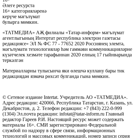
Әлеге ресурста
16+ категорияләренә
керүче мәгълүмат
булырга мөмкин.
«ТАТМЕДИА» АҖ филиалы «Татар-информ» мәгълүмат
агентлыгының Интертат республика электрон газетасы
редакциясе» ЭЛ № ФС 77 - 77652 2020 Россиянең элемтә,
мәгълүмати технологияләр һәм гаммәви коммуникацияләрне
күзәтчелек хезмәте тарафыннан 2020 елның 17 гыйнварында
теркәлгән
Материалларны тулысынча яки өлешчә куллану бары тик
редакциядән язмача рөхсәт булганда гына мөмкин.
© Сетевое издание Intertat. Учредитель АО «ТАТМЕДИА».
Адрес редакции: 420066, Республика Татарстан, г. Казань, ул.
Декабристов, д. 2. Телефон редакции: +7 (843) 222-0-999
(1304) Эл.почта редакции: infotat@tatar-inform.ru Главный
редактор Гареев Р.И. Настоящий ресурс может содержать
материалы 16+. СМИ зарегистрировано Федеральной
службой по надзору в сфере связи, информационных
технологий и массовых коммуникаций, номер записи серия