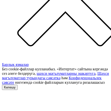
Барлык язмалар
Без cookie-файллар кулланабыз. «Интертат» сайтына кергәндә
сез әлеге белдерүгә,
шәхси мәгълүматларны эшкәртүгә
,
Шәхси
мәгълүматлар турындагы сәясәткә
һәм
Конфиденциальлек
сәясәте
нигезендә cookie файлларын куллануга ризалашасыз
Килешү