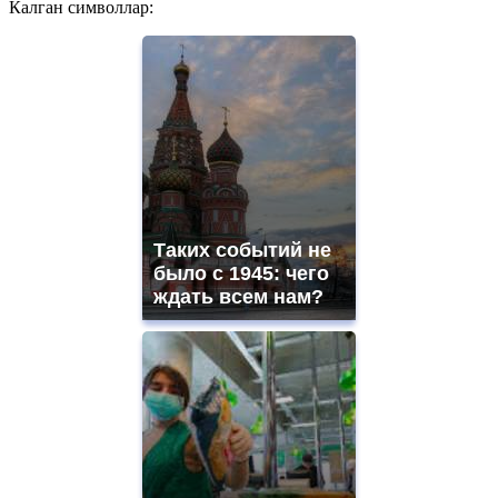
Калган символлар:
Таких событий не
было с 1945: чего
ждать всем нам?