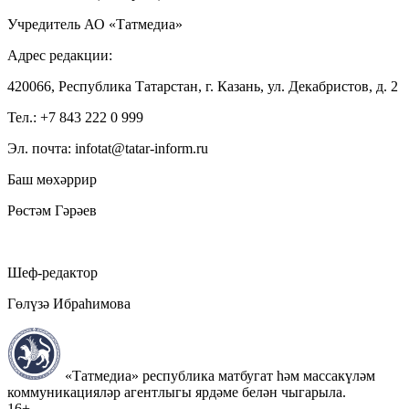
Учредитель АО «Татмедиа»
Адрес редакции:
420066, Республика Татарстан, г. Казань, ул. Декабристов, д. 2
Тел.: +7 843 222 0 999
Эл. почта: infotat@tatar-inform.ru
Баш мөхәррир
Рөстәм Гәрәев
Шеф-редактор
Гөлүзә Ибраһимова
«Татмедиа» республика матбугат һәм массакүләм
коммуникацияләр агентлыгы ярдәме белән чыгарыла.
16+