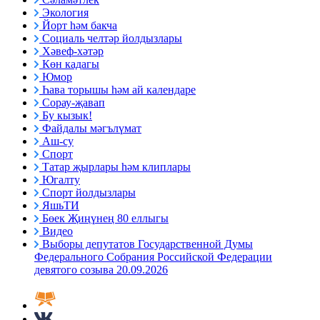
Экология
Йорт һәм бакча
Социаль челтәр йолдызлары
Хәвеф-хәтәр
Көн кадагы
Юмор
Һава торышы һәм ай календаре
Сорау-җавап
Бу кызык!
Файдалы мәгълүмат
Аш-су
Спорт
Татар җырлары һәм клиплары
Югалту
Спорт йолдызлары
ЯшьТИ
Бөек Җиңүнең 80 еллыгы
Видео
Выборы депутатов Государственной Думы
Федерального Собрания Российской Федерации
девятого созыва 20.09.2026