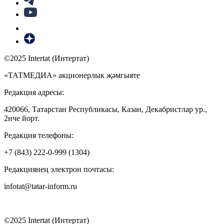
©2025 Intertat (Интертат)
«ТАТМЕДИА» акционерлык җәмгыяте
Редакция адресы:
420066, Татарстан Республикасы, Казан, Декабристлар ур.,
2нче йорт.
Редакция телефоны:
+7 (843) 222-0-999 (1304)
Редакциянең электрон почтасы:
infotat@tatar-inform.ru
©2025 Intertat (Интертат)