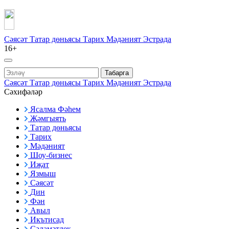
Сәясәт
Татар дөньясы
Тарих
Мәдәният
Эстрада
16+
Табарга
Сәясәт
Татар дөньясы
Тарих
Мәдәният
Эстрада
Сәхифәләр
Ясалма Фәһем
Җәмгыять
Татар дөньясы
Тарих
Мәдәният
Шоу-бизнес
Иҗат
Язмыш
Сәясәт
Дин
Фән
Авыл
Икътисад
Сәламәтлек