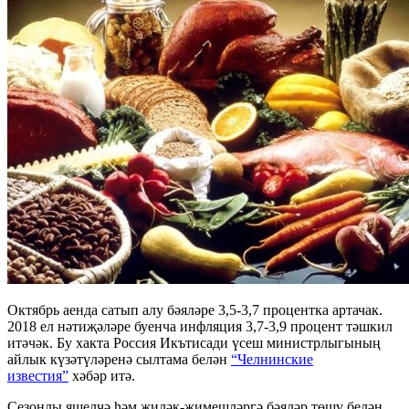
Октябрь аенда сатып алу бәяләре 3,5-3,7 процентка артачак.
2018 ел нәтиҗәләре буенча инфляция 3,7-3,9 процент тәшкил
итәчәк. Бу хакта Россия Икътисади үсеш министрлыгының
айлык күзәтүләренә сылтама белән
“Челнинские
известия”
хәбәр итә.
Сезонлы яшелчә һәм җиләк-җимешләргә бәяләр төшү белән