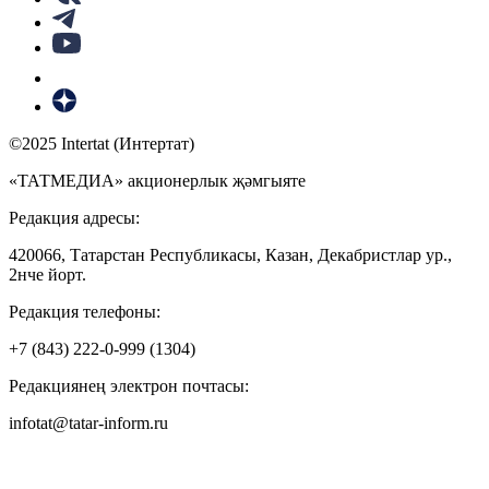
©2025 Intertat (Интертат)
«ТАТМЕДИА» акционерлык җәмгыяте
Редакция адресы:
420066, Татарстан Республикасы, Казан, Декабристлар ур.,
2нче йорт.
Редакция телефоны:
+7 (843) 222-0-999 (1304)
Редакциянең электрон почтасы:
infotat@tatar-inform.ru