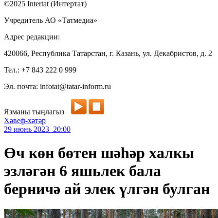
©2025 Intertat (Интертат)
Учредитель АО «Татмедиа»
Адрес редакции:
420066, Республика Татарстан, г. Казань, ул. Декабристов, д. 2
Тел.: +7 843 222 0 999
Эл. почта: infotat@tatar-inform.ru
Язманы тыңлагыз
Хәвеф-хәтәр
29 июнь 2023 20:00
Өч көн бөтен шәһәр халкы
эзләгән 6 яшьлек бала
берничә ай элек үлгән булган