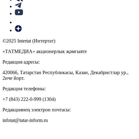
©2025 Intertat (Интертат)
«ТАТМЕДИА» акционерлык җәмгыяте
Редакция адресы:
420066, Татарстан Республикасы, Казан, Декабристлар ур.,
2нче йорт.
Редакция телефоны:
+7 (843) 222-0-999 (1304)
Редакциянең электрон почтасы:
infotat@tatar-inform.ru