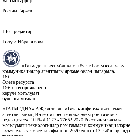
Баш мөхәррир
Рөстәм Гәрәев
Шеф-редактор
Гөлүзә Ибраһимова
«Татмедиа» республика матбугат һәм массакүләм
коммуникацияләр агентлыгы ярдәме белән чыгарыла.
16+
Әлеге ресурста
16+ категорияләренә
керүче мәгълүмат
булырга мөмкин.
«ТАТМЕДИА» АҖ филиалы «Татар-информ» мәгълүмат
агентлыгының Интертат республика электрон газетасы
редакциясе» ЭЛ № ФС 77 - 77652 2020 Россиянең элемтә,
мәгълүмати технологияләр һәм гаммәви коммуникацияләрне
күзәтчелек хезмәте тарафыннан 2020 елның 17 гыйнварында