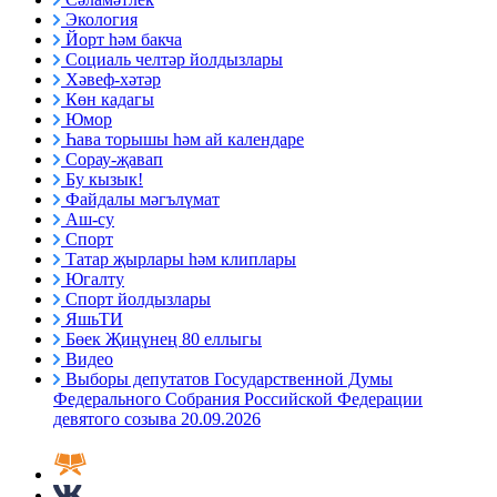
Экология
Йорт һәм бакча
Социаль челтәр йолдызлары
Хәвеф-хәтәр
Көн кадагы
Юмор
Һава торышы һәм ай календаре
Сорау-җавап
Бу кызык!
Файдалы мәгълүмат
Аш-су
Спорт
Татар җырлары һәм клиплары
Югалту
Спорт йолдызлары
ЯшьТИ
Бөек Җиңүнең 80 еллыгы
Видео
Выборы депутатов Государственной Думы
Федерального Собрания Российской Федерации
девятого созыва 20.09.2026