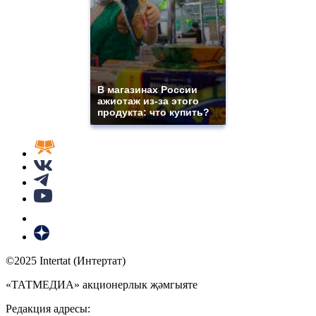
В магазинах России
ажиотаж из-за этого
продукта: что купить?
©2025 Intertat (Интертат)
«ТАТМЕДИА» акционерлык җәмгыяте
Редакция адресы: