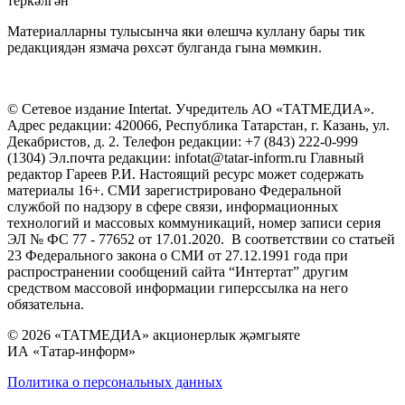
теркәлгән
Материалларны тулысынча яки өлешчә куллану бары тик
редакциядән язмача рөхсәт булганда гына мөмкин.
© Сетевое издание Intertat. Учредитель АО «ТАТМЕДИА».
Адрес редакции: 420066, Республика Татарстан, г. Казань, ул.
Декабристов, д. 2. Телефон редакции: +7 (843) 222-0-999
(1304) Эл.почта редакции: infotat@tatar-inform.ru Главный
редактор Гареев Р.И. Настоящий ресурс может содержать
материалы 16+. СМИ зарегистрировано Федеральной
службой по надзору в сфере связи, информационных
технологий и массовых коммуникаций, номер записи серия
ЭЛ № ФС 77 - 77652 от 17.01.2020. В соответствии со статьей
23 Федерального закона о СМИ от 27.12.1991 года при
распространении сообщений сайта “Интертат” другим
средством массовой информации гиперссылка на него
обязательна.
© 2026 «ТАТМЕДИА» акционерлык җәмгыяте
ИА «Татар-информ»
Политика о персональных данных