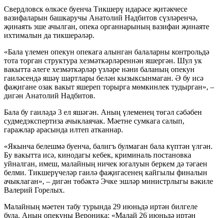
Свердловск өлкәсе буенча Тикшерү идарәсе җитәкчесе
вазифаларын башкаручы Анатолий Надбитов сүзләренчә,
җинаять эше ачылган, опека органнарының вазифаи җинаяте
ихтималын да тикшерәләр.
«Бала үлемен опекун опекага алынган балаларны контрольдә
тота торган структура хезмәткәрләреннән яшергән. Шул ук
вакытта әлеге хезмәткәрләр үзләре нәни баланың опекун
гаиләсендә яшәү шартлары белән кызыксынмаган. Ә бу исә
фаҗигане озак вакыт яшереп торырга мөмкинлек тудырган», –
дигән Анатолий Надбитов.
Бала бу гаиләдә 3 ел яшәгән. Аның үлеменең төгәл сәбәбен
судмедэкспертиза ачыклаячак. Мәетне сумкага салып,
гаражлар арасында илтеп атканнар.
«Якынча белешмә буенча, балигъ булмаган бала күптән үлгән.
Бу вакытта исә, кинодагы кебек, криминаль постановка
уйналган, имеш, малайның ничек югалуын беркем дә тәгаен
белми. Тикшерүчеләр гаилә фаҗигасенең кайгылы финалын
ачыклаган», – дигән төбәктә Эчке эшләр министрлыгы вәкиле
Валерий Горелых.
Малайның мәетен табу турында 29 июньдә иртән билгеле
була. Аның опекуны Вероника: «Малай 26 июньдә иртән