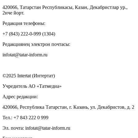
420066, Татарстан Республикасы, Казан, Декабристлар ур.,
2нче йорт.
Редакция телефоны:
+7 (843) 222-0-999 (1304)
Редакциянең электрон почтасы:
infotat@tatar-inform.ru
©2025 Intertat (Интертат)
Учредитель АО «Татмедиа»
Адрес редакции:
420066, Республика Татарстан, г. Казань, ул. Декабристов, д. 2
Тел.: +7 843 222 0 999
Эл. почта: infotat@tatar-inform.ru