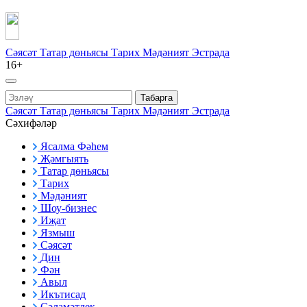
Сәясәт
Татар дөньясы
Тарих
Мәдәният
Эстрада
16+
Табарга
Сәясәт
Татар дөньясы
Тарих
Мәдәният
Эстрада
Сәхифәләр
Ясалма Фәһем
Җәмгыять
Татар дөньясы
Тарих
Мәдәният
Шоу-бизнес
Иҗат
Язмыш
Сәясәт
Дин
Фән
Авыл
Икътисад
Сәламәтлек