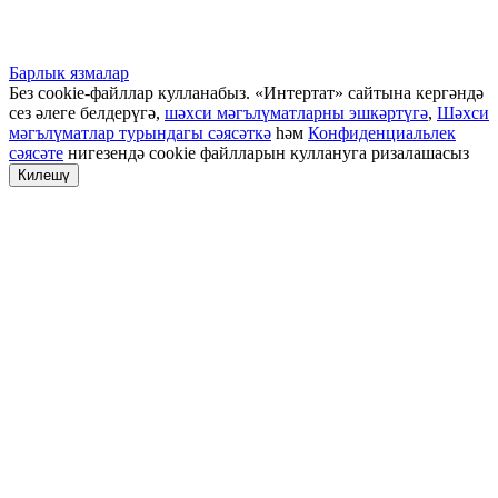
Барлык язмалар
Без cookie-файллар кулланабыз. «Интертат» сайтына кергәндә
сез әлеге белдерүгә,
шәхси мәгълүматларны эшкәртүгә
,
Шәхси
мәгълүматлар турындагы сәясәткә
һәм
Конфиденциальлек
сәясәте
нигезендә cookie файлларын куллануга ризалашасыз
Килешү