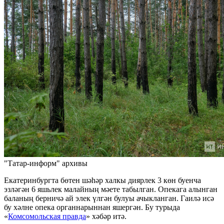
"Татар-информ" архивы
Екатеринбургта бөтен шәһәр халкы диярлек 3 көн буенча
эзләгән 6 яшьлек малайның мәете табылган. Опекага алынган
баланың берничә ай элек үлгән булуы ачыкланган. Гаилә исә
бу хәлне опека органнарыннан яшергән. Бу турыда
«
Комсомольская правда
» хәбәр итә.