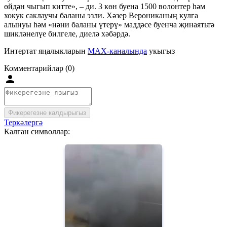
өйдән чыгып китте», – ди. 3 көн буена 1500 волонтер һәм
хокук саклаучы баланы эзли. Хәзер Верониканың кулга
алынуы һәм «нәни баланы үтерү» маддәсе буенча җинаятьтә
шикләнелүе билгеле, диелә хәбәрдә.
Интертат яңалыкларын
MAX-каналында
укыгыз
Комментарийлар (0)
Фикерегезне калдырыгыз
Теркәлергә
Калган символлар: