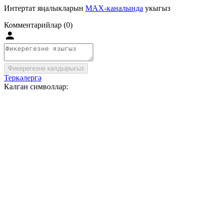
Интертат яңалыкларын
MAX-каналында
укыгыз
Комментарийлар (0)
Фикерегезне калдырыгыз
Теркәлергә
Калган символлар: