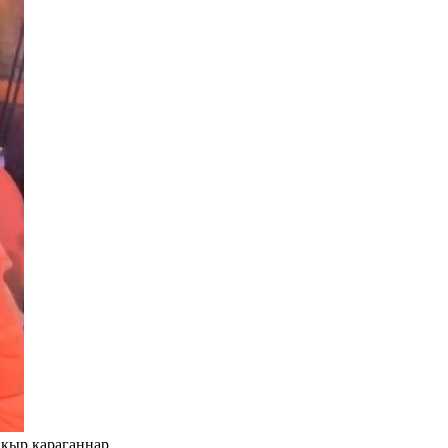
пкыр караганнар.