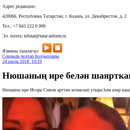
Адрес редакции:
420066, Республика Татарстан, г. Казань, ул. Декабристов, д. 2
Тел.: +7 843 222 0 999
Эл. почта: infotat@tatar-inform.ru
Язманы тыңлагыз
Социаль челтәр йолдызлары
24 июль 2018 10:19
Нюшаның ире белән шаяртка
Нюшаны ире Игорь Сивов арттан кочаклап утыра һәм алар ка