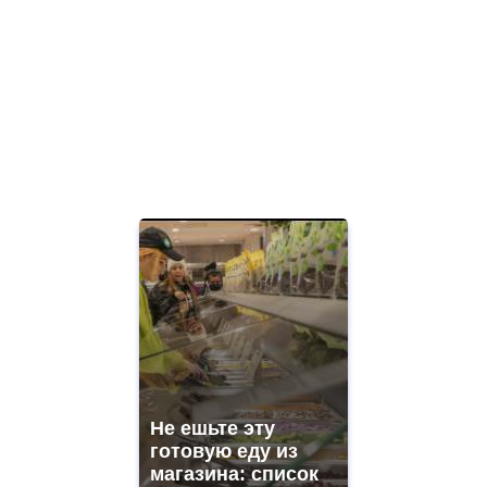
Не ешьте эту
готовую еду из
магазина: список