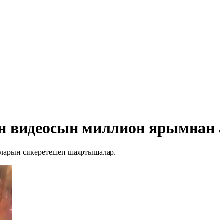
н видеосын миллион ярымнан 
шларын сикеретешеп шаяртышалар.