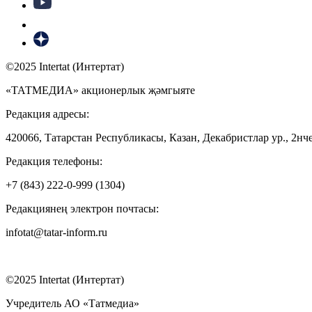
©2025 Intertat (Интертат)
«ТАТМЕДИА» акционерлык җәмгыяте
Редакция адресы:
420066, Татарстан Республикасы, Казан, Декабристлар ур., 2нче
Редакция телефоны:
+7 (843) 222-0-999 (1304)
Редакциянең электрон почтасы:
infotat@tatar-inform.ru
©2025 Intertat (Интертат)
Учредитель АО «Татмедиа»