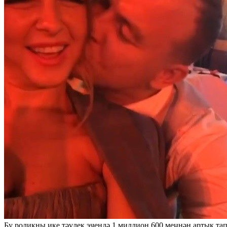
Бу роликны ике тәүлек эчендә 1 миллион 600 меңнән артык та