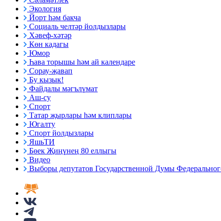
Экология
Йорт һәм бакча
Социаль челтәр йолдызлары
Хәвеф-хәтәр
Көн кадагы
Юмор
Һава торышы һәм ай календаре
Сорау-җавап
Бу кызык!
Файдалы мәгълүмат
Аш-су
Спорт
Татар җырлары һәм клиплары
Югалту
Спорт йолдызлары
ЯшьТИ
Бөек Җиңүнең 80 еллыгы
Видео
Выборы депутатов Государственной Думы Федерального