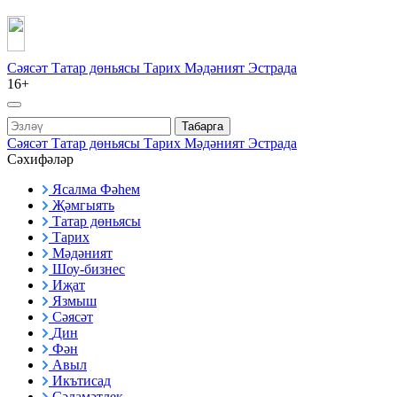
Сәясәт
Татар дөньясы
Тарих
Мәдәният
Эстрада
16+
Табарга
Сәясәт
Татар дөньясы
Тарих
Мәдәният
Эстрада
Сәхифәләр
Ясалма Фәһем
Җәмгыять
Татар дөньясы
Тарих
Мәдәният
Шоу-бизнес
Иҗат
Язмыш
Сәясәт
Дин
Фән
Авыл
Икътисад
Сәламәтлек