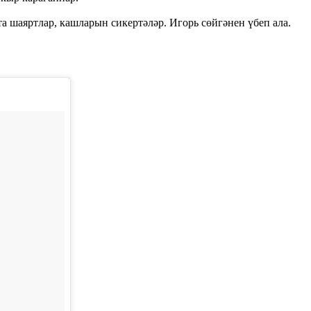
а шаяртлар, кашларын сикертәләр. Игорь сөйгәнен үбеп ала.