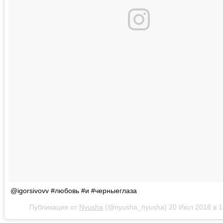
@igorsivovv #любовь #и #черныеглаза
Публикация от
Nyusha
(@nyusha_nyusha)
20 Июл 2018 в 