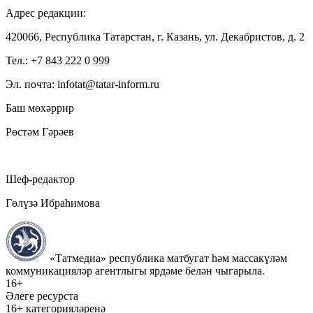
Адрес редакции:
420066, Республика Татарстан, г. Казань, ул. Декабристов, д. 2
Тел.: +7 843 222 0 999
Эл. почта: infotat@tatar-inform.ru
Баш мөхәррир
Рөстәм Гәрәев
Шеф-редактор
Гөлүзә Ибраһимова
«Татмедиа» республика матбугат һәм массакүләм
коммуникацияләр агентлыгы ярдәме белән чыгарыла.
16+
Әлеге ресурста
16+ категорияләренә