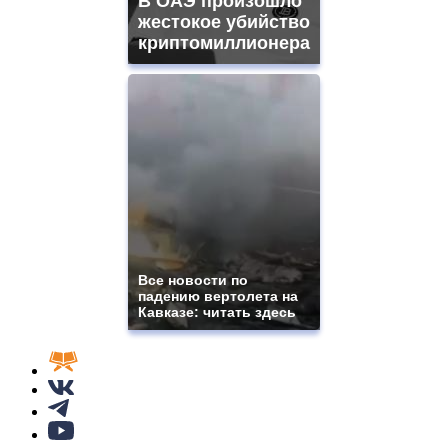
В ОАЭ произошло
жестокое убийство
криптомиллионера
Все новости по
падению вертолета на
Кавказе: читать здесь