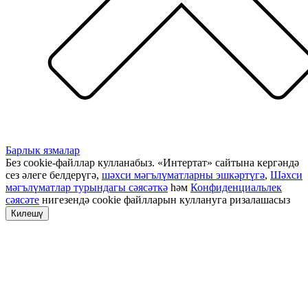
Барлык язмалар
Без cookie-файллар кулланабыз. «Интертат» сайтына кергәндә
сез әлеге белдерүгә,
шәхси мәгълүматларны эшкәртүгә
,
Шәхси
мәгълүматлар турындагы сәясәткә
һәм
Конфиденциальлек
сәясәте
нигезендә cookie файлларын куллануга ризалашасыз
Килешү