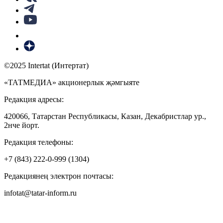
©2025 Intertat (Интертат)
«ТАТМЕДИА» акционерлык җәмгыяте
Редакция адресы:
420066, Татарстан Республикасы, Казан, Декабристлар ур.,
2нче йорт.
Редакция телефоны:
+7 (843) 222-0-999 (1304)
Редакциянең электрон почтасы:
infotat@tatar-inform.ru