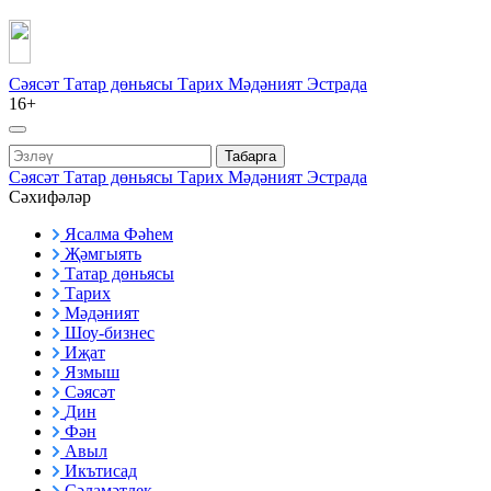
Сәясәт
Татар дөньясы
Тарих
Мәдәният
Эстрада
16+
Табарга
Сәясәт
Татар дөньясы
Тарих
Мәдәният
Эстрада
Сәхифәләр
Ясалма Фәһем
Җәмгыять
Татар дөньясы
Тарих
Мәдәният
Шоу-бизнес
Иҗат
Язмыш
Сәясәт
Дин
Фән
Авыл
Икътисад
Сәламәтлек