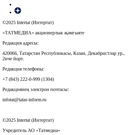
©2025 Intertat (Интертат)
«ТАТМЕДИА» акционерлык җәмгыяте
Редакция адресы:
420066, Татарстан Республикасы, Казан, Декабристлар ур.,
2нче йорт.
Редакция телефоны:
+7 (843) 222-0-999 (1304)
Редакциянең электрон почтасы:
infotat@tatar-inform.ru
©2025 Intertat (Интертат)
Учредитель АО «Татмедиа»