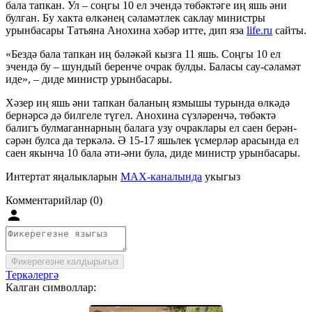
бала тапкан. Ул – соңгы 10 ел эчендә төбәктәге иң яшь әни
булган. Бу хакта өлкәнең сәламәтлек саклау министры
урынбасары Татьяна Анохина хәбәр итте, дип яза
life.ru
сайты.
«Бездә бала тапкан иң бәләкәй кызга 11 яшь. Соңгы 10 ел
эчендә бу – шундый беренче очрак булды. Баласы сау-сәламәт
иде», – диде министр урынбасары.
Хәзер иң яшь әни тапкан баланың язмышы турында өлкәдә
бернәрсә дә билгеле түгел. Анохина сүзләренчә, төбәктә
балигъ булмаганнарның балага узу очраклары ел саен берән-
сәрән булса да теркәлә. Ә 15-17 яшьлек үсмерләр арасында ел
саен якынча 10 бала әти-әни була, диде министр урынбасары.
Интертат яңалыкларын
MAX-каналында
укыгыз
Комментарийлар (0)
Фикерегезне калдырыгыз
Теркәлергә
Калган символлар: