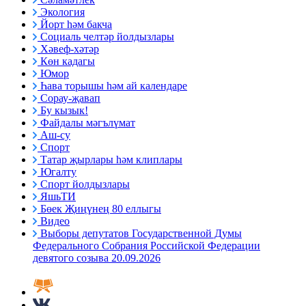
Экология
Йорт һәм бакча
Социаль челтәр йолдызлары
Хәвеф-хәтәр
Көн кадагы
Юмор
Һава торышы һәм ай календаре
Сорау-җавап
Бу кызык!
Файдалы мәгълүмат
Аш-су
Спорт
Татар җырлары һәм клиплары
Югалту
Спорт йолдызлары
ЯшьТИ
Бөек Җиңүнең 80 еллыгы
Видео
Выборы депутатов Государственной Думы
Федерального Собрания Российской Федерации
девятого созыва 20.09.2026