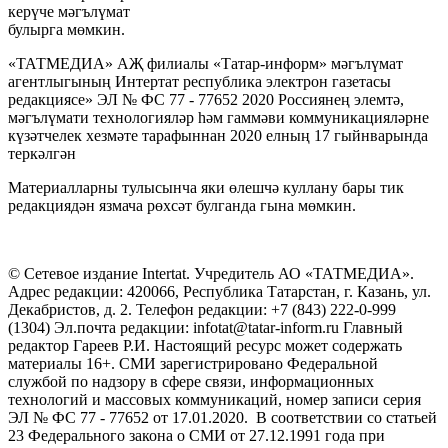
керүче мәгълүмат
булырга мөмкин.
«ТАТМЕДИА» АҖ филиалы «Татар-информ» мәгълүмат
агентлыгының Интертат республика электрон газетасы
редакциясе» ЭЛ № ФС 77 - 77652 2020 Россиянең элемтә,
мәгълүмати технологияләр һәм гаммәви коммуникацияләрне
күзәтчелек хезмәте тарафыннан 2020 елның 17 гыйнварында
теркәлгән
Материалларны тулысынча яки өлешчә куллану бары тик
редакциядән язмача рөхсәт булганда гына мөмкин.
© Сетевое издание Intertat. Учредитель АО «ТАТМЕДИА».
Адрес редакции: 420066, Республика Татарстан, г. Казань, ул.
Декабристов, д. 2. Телефон редакции: +7 (843) 222-0-999
(1304) Эл.почта редакции: infotat@tatar-inform.ru Главный
редактор Гареев Р.И. Настоящий ресурс может содержать
материалы 16+. СМИ зарегистрировано Федеральной
службой по надзору в сфере связи, информационных
технологий и массовых коммуникаций, номер записи серия
ЭЛ № ФС 77 - 77652 от 17.01.2020. В соответствии со статьей
23 Федерального закона о СМИ от 27.12.1991 года при