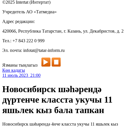
©2025 Intertat (Интертат)
Учредитель АО «Татмедиа»
Адрес редакции:
420066, Республика Татарстан, г. Казань, ул. Декабристов, д. 2
Тел.: +7 843 222 0 999
Эл. почта: infotat@tatar-inform.ru
Язманы тыңлагыз
Көн кадагы
11 июль 2023 21:00
Новосибирск шәһәрендә
дүртенче класста укучы 11
яшьлек кыз бала тапкан
Новосибирск шәһәрендә 4нче класста укучы 11 яшьлек кыз