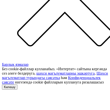
Барлык язмалар
Без cookie-файллар кулланабыз. «Интертат» сайтына кергәндә
сез әлеге белдерүгә,
шәхси мәгълүматларны эшкәртүгә
,
Шәхси
мәгълүматлар турындагы сәясәткә
һәм
Конфиденциальлек
сәясәте
нигезендә cookie файлларын куллануга ризалашасыз
Килешү