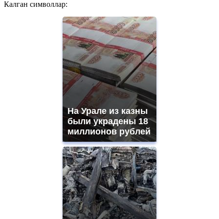
Калган символлар:
На Урале из казны
были украдены 18
миллионов рублей