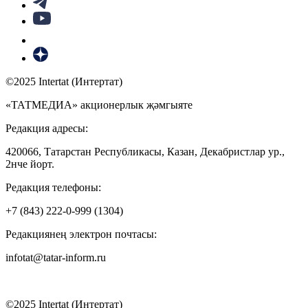
©2025 Intertat (Интертат)
«ТАТМЕДИА» акционерлык җәмгыяте
Редакция адресы:
420066, Татарстан Республикасы, Казан, Декабристлар ур.,
2нче йорт.
Редакция телефоны:
+7 (843) 222-0-999 (1304)
Редакциянең электрон почтасы:
infotat@tatar-inform.ru
©2025 Intertat (Интертат)