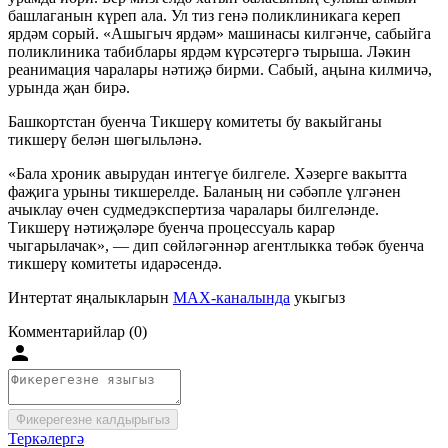
башлаганын күреп ала. Ул тиз генә поликлиникага кереп
ярдәм сорый. «Ашыгыч ярдәм» машинасы килгәнче, сабыйга
поликлиника табиблары ярдәм күрсәтергә тырыша. Ләкин
реанимация чаралары нәтиҗә бирми. Сабый, аңына килмичә,
урында җан бирә.
Башкортстан буенча Тикшерү комитеты бу вакыйганы
тикшерү белән шөгыльләнә.
«Бала хроник авырудан интегүе билгеле. Хәзерге вакытта
фаҗига урыны тикшерелде. Баланың ни сәбәпле үлгәнен
ачыклау өчен судмедэкспертиза чаралары билгеләнде.
Тикшерү нәтиҗәләре буенча процессуаль карар
чыгарылачак», — дип сөйләгәннәр агентлыкка төбәк буенча
тикшерү комитеты идарәсендә.
Интертат яңалыкларын
MAX-каналында
укыгыз
Комментарийлар (0)
Фикерегезне калдырыгыз
Теркәлергә