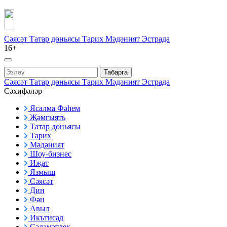
Сәясәт
Татар дөньясы
Тарих
Мәдәният
Эстрада
16+
Табарга
Сәясәт
Татар дөньясы
Тарих
Мәдәният
Эстрада
Сәхифәләр
Ясалма Фәһем
Җәмгыять
Татар дөньясы
Тарих
Мәдәният
Шоу-бизнес
Иҗат
Язмыш
Сәясәт
Дин
Фән
Авыл
Икътисад
Сәламәтлек