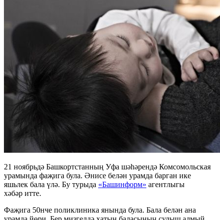
21 ноябрьдә Башкортстанның Уфа шәһәрендә Комсомольская
урамында фаҗига була. Әнисе белән урамда барган ике
яшьлек бала үлә. Бу турыда
«Башинформ»
агентлыгы
хәбәр итте.
Фаҗига 50нче поликлиника янында була. Бала белән ана
урамда йөри. Бер мизгелдә хатын баласының сулыш алмый