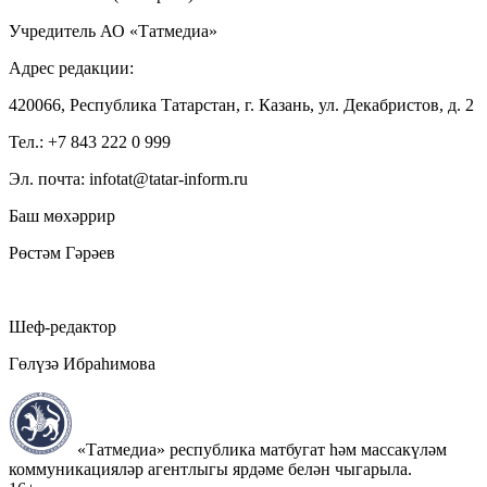
Учредитель АО «Татмедиа»
Адрес редакции:
420066, Республика Татарстан, г. Казань, ул. Декабристов, д. 2
Тел.: +7 843 222 0 999
Эл. почта: infotat@tatar-inform.ru
Баш мөхәррир
Рөстәм Гәрәев
Шеф-редактор
Гөлүзә Ибраһимова
«Татмедиа» республика матбугат һәм массакүләм
коммуникацияләр агентлыгы ярдәме белән чыгарыла.