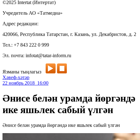
©2025 Intertat (Интертат)
Учредитель АО «Татмедиа»
Адрес редакции:
420066, Республика Татарстан, г. Казань, ул. Декабристов, д. 2
Тел.: +7 843 222 0 999
Эл. почта: infotat@tatar-inform.ru
Язманы тыңлагыз
Хәвеф-хәтәр
22 ноябрь 2018 16:00
Әнисе белән урамда йөргәндә
ике яшьлек сабый үлгән
Әнисе белән урамда йөргәндә ике яшьлек сабый үлгән