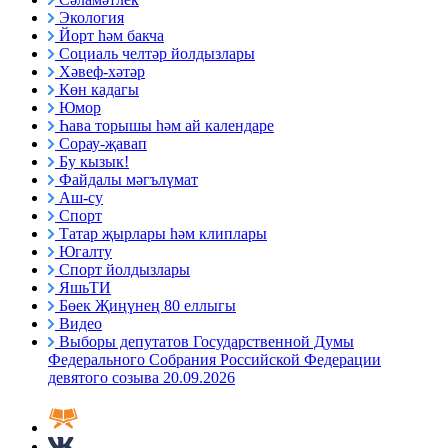
Экология
Йорт һәм бакча
Социаль челтәр йолдызлары
Хәвеф-хәтәр
Көн кадагы
Юмор
Һава торышы һәм ай календаре
Сорау-җавап
Бу кызык!
Файдалы мәгълүмат
Аш-су
Спорт
Татар җырлары һәм клиплары
Югалту
Спорт йолдызлары
ЯшьТИ
Бөек Җиңүнең 80 еллыгы
Видео
Выборы депутатов Государственной Думы
Федерального Собрания Российской Федерации
девятого созыва 20.09.2026