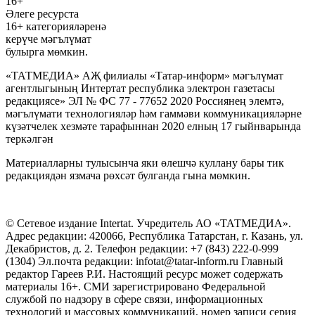
16+
Әлеге ресурста
16+ категорияләренә
керүче мәгълүмат
булырга мөмкин.
«ТАТМЕДИА» АҖ филиалы «Татар-информ» мәгълүмат
агентлыгының Интертат республика электрон газетасы
редакциясе» ЭЛ № ФС 77 - 77652 2020 Россиянең элемтә,
мәгълүмати технологияләр һәм гаммәви коммуникацияләрне
күзәтчелек хезмәте тарафыннан 2020 елның 17 гыйнварында
теркәлгән
Материалларны тулысынча яки өлешчә куллану бары тик
редакциядән язмача рөхсәт булганда гына мөмкин.
© Сетевое издание Intertat. Учредитель АО «ТАТМЕДИА».
Адрес редакции: 420066, Республика Татарстан, г. Казань, ул.
Декабристов, д. 2. Телефон редакции: +7 (843) 222-0-999
(1304) Эл.почта редакции: infotat@tatar-inform.ru Главный
редактор Гареев Р.И. Настоящий ресурс может содержать
материалы 16+. СМИ зарегистрировано Федеральной
службой по надзору в сфере связи, информационных
технологий и массовых коммуникаций, номер записи серия