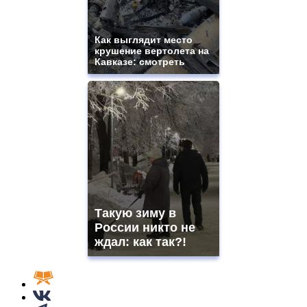
Как выглядит место
крушение вертолета на
Кавказе: смотреть
Такую зиму в
России никто не
ждал: как так?!