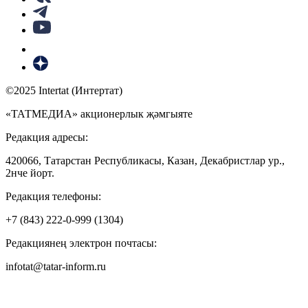
©2025 Intertat (Интертат)
«ТАТМЕДИА» акционерлык җәмгыяте
Редакция адресы:
420066, Татарстан Республикасы, Казан, Декабристлар ур.,
2нче йорт.
Редакция телефоны:
+7 (843) 222-0-999 (1304)
Редакциянең электрон почтасы:
infotat@tatar-inform.ru