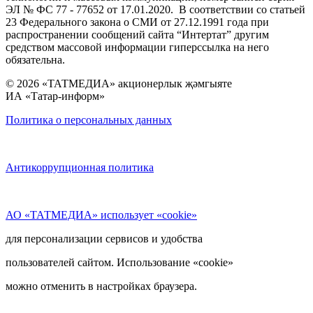
ЭЛ № ФС 77 - 77652 от 17.01.2020. В соответствии со статьей
23 Федерального закона о СМИ от 27.12.1991 года при
распространении сообщений сайта “Интертат” другим
средством массовой информации гиперссылка на него
обязательна.
© 2026 «ТАТМЕДИА» акционерлык җәмгыяте
ИА «Татар-информ»
Политика о персональных данных
Антикоррупционная политика
АО «ТАТМЕДИА» использует «cookie»
для персонализации сервисов и удобства
пользователей сайтом. Использование «cookie»
можно отменить в настройках браузера.