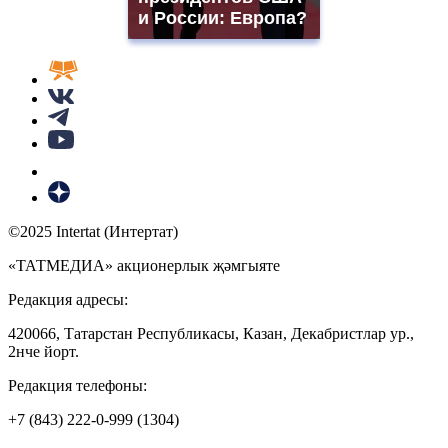
и России: Европа?
©2025 Intertat (Интертат)
«ТАТМЕДИА» акционерлык җәмгыяте
Редакция адресы:
420066, Татарстан Республикасы, Казан, Декабристлар ур.,
2нче йорт.
Редакция телефоны:
+7 (843) 222-0-999 (1304)