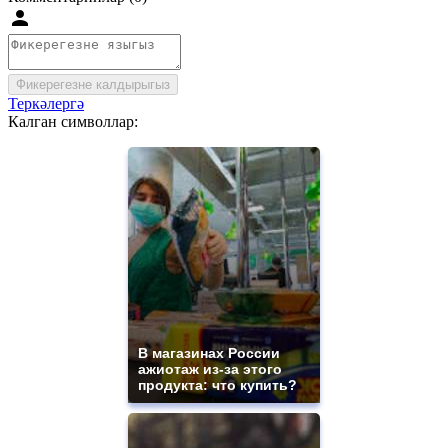
Фикерегезне калдырыгыз
Теркәлергә
Калган символлар:
В магазинах России
ажиотаж из-за этого
продукта: что купить?