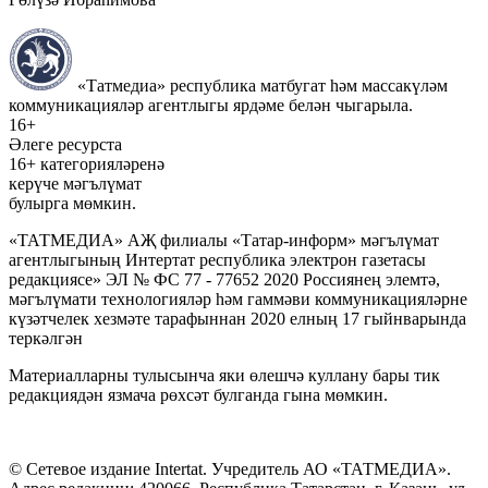
«Татмедиа» республика матбугат һәм массакүләм
коммуникацияләр агентлыгы ярдәме белән чыгарыла.
16+
Әлеге ресурста
16+ категорияләренә
керүче мәгълүмат
булырга мөмкин.
«ТАТМЕДИА» АҖ филиалы «Татар-информ» мәгълүмат
агентлыгының Интертат республика электрон газетасы
редакциясе» ЭЛ № ФС 77 - 77652 2020 Россиянең элемтә,
мәгълүмати технологияләр һәм гаммәви коммуникацияләрне
күзәтчелек хезмәте тарафыннан 2020 елның 17 гыйнварында
теркәлгән
Материалларны тулысынча яки өлешчә куллану бары тик
редакциядән язмача рөхсәт булганда гына мөмкин.
© Сетевое издание Intertat. Учредитель АО «ТАТМЕДИА».