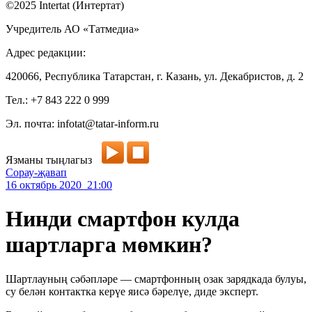
©2025 Intertat (Интертат)
Учредитель АО «Татмедиа»
Адрес редакции:
420066, Республика Татарстан, г. Казань, ул. Декабристов, д. 2
Тел.: +7 843 222 0 999
Эл. почта: infotat@tatar-inform.ru
Язманы тыңлагыз
Сорау-җавап
16 октябрь 2020 21:00
Нинди смартфон кулда
шартларга мөмкин?
Шартлауның сәбәпләре — смартфонның озак зарядкада булуы,
су белән контактка керүе яисә бәрелүе, диде эксперт.