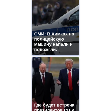
СМИ: В Химках на
полицейскую
машину напали и
подожгли.
Где будет встреча
президентов США