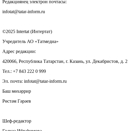
Редакциянең электрон почтасы:
infotat@tatar-inform.ru
©2025 Intertat (Интертат)
Учредитель АО «Татмедиа»
Адрес редакции:
420066, Республика Татарстан, г. Казань, ул. Декабристов, д. 2
Тел.: +7 843 222 0 999
Эл. почта: infotat@tatar-inform.ru
Баш мөхәррир
Рөстәм Гәрәев
Шеф-редактор
Гөлүзә Ибраһимова