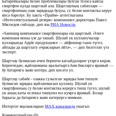
Батарейкалары белән проблемалары булган теләсә кайсы
смартфон кулда шартлый ала. Шартлауның сәбәпләре —
смартфонның озак зарядкада булуы, су белән контактка керүе
яисә бәрелүе. Бу хакта «Прайм» агентлыгына
«Интеллектуальный резерв» компаниясе директоры Павел
Мясоедов сөйләде, дип яза
РИА Новости
.
«Samsung компаниясе смартфоннары еш шартлый. Әлеге
компнаия моны үзе дә таный. Шулай ук кулланучылар
кулларында Apple продукциясе — айфоннар гына түгел,
айпады да шартлату очракларын әйтә», — дип билгеләп үтә
эксперт.
Шартлау булмасын өчен берничә кагыйдәләрне үтәргә кирәк.
Беренчедән, җайланманы җылытырга һәм бөкләргә ярамый —
бу батареяга зыян китерә, дип кисәтә ул.
Шартлау сәбәбе - озакка сузылган зарядка һәм тиешле
булмаган зарядка җайланмасын куллану. Шулай ук
смартфонның су белән контактка керергә тиеш түгел, шулай
ук аның каты өслеккә төшүенә юл куярга ярамый. Болар
барысы да батареяга зыян китерергә мөмкин.
Интертат яңалыкларын
MAX-каналында
укыгыз
Комментарийлар (0)