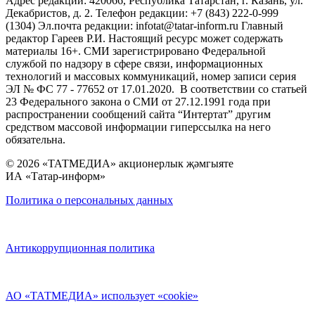
Адрес редакции: 420066, Республика Татарстан, г. Казань, ул.
Декабристов, д. 2. Телефон редакции: +7 (843) 222-0-999
(1304) Эл.почта редакции: infotat@tatar-inform.ru Главный
редактор Гареев Р.И. Настоящий ресурс может содержать
материалы 16+. СМИ зарегистрировано Федеральной
службой по надзору в сфере связи, информационных
технологий и массовых коммуникаций, номер записи серия
ЭЛ № ФС 77 - 77652 от 17.01.2020. В соответствии со статьей
23 Федерального закона о СМИ от 27.12.1991 года при
распространении сообщений сайта “Интертат” другим
средством массовой информации гиперссылка на него
обязательна.
© 2026 «ТАТМЕДИА» акционерлык җәмгыяте
ИА «Татар-информ»
Политика о персональных данных
Антикоррупционная политика
АО «ТАТМЕДИА» использует «cookie»