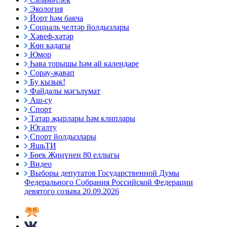
Экология
Йорт һәм бакча
Социаль челтәр йолдызлары
Хәвеф-хәтәр
Көн кадагы
Юмор
Һава торышы һәм ай календаре
Сорау-җавап
Бу кызык!
Файдалы мәгълүмат
Аш-су
Спорт
Татар җырлары һәм клиплары
Югалту
Спорт йолдызлары
ЯшьТИ
Бөек Җиңүнең 80 еллыгы
Видео
Выборы депутатов Государственной Думы
Федерального Собрания Российской Федерации
девятого созыва 20.09.2026