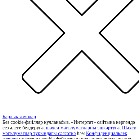
Барлык язмалар
Без cookie-файллар кулланабыз. «Интертат» сайтына кергәндә
сез әлеге белдерүгә,
шәхси мәгълүматларны эшкәртүгә
,
Шәхси
мәгълүматлар турындагы сәясәткә
һәм
Конфиденциальлек
сәясәте
нигезендә cookie файлларын куллануга ризалашасыз