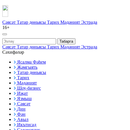
Сәясәт
Татар дөньясы
Тарих
Мәдәният
Эстрада
16+
Табарга
Сәясәт
Татар дөньясы
Тарих
Мәдәният
Эстрада
Сәхифәләр
Ясалма Фәһем
Җәмгыять
Татар дөньясы
Тарих
Мәдәният
Шоу-бизнес
Иҗат
Язмыш
Сәясәт
Дин
Фән
Авыл
Икътисад
Сәламәтлек