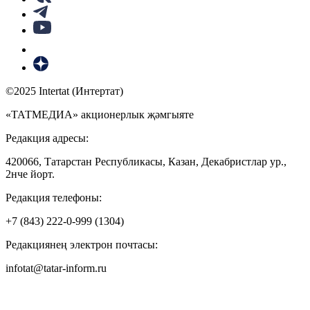
©2025 Intertat (Интертат)
«ТАТМЕДИА» акционерлык җәмгыяте
Редакция адресы:
420066, Татарстан Республикасы, Казан, Декабристлар ур.,
2нче йорт.
Редакция телефоны:
+7 (843) 222-0-999 (1304)
Редакциянең электрон почтасы:
infotat@tatar-inform.ru