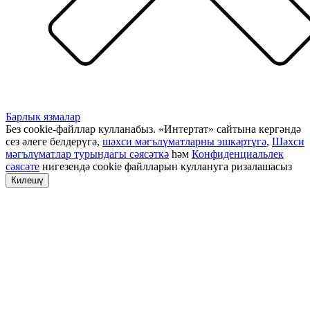
Барлык язмалар
Без cookie-файллар кулланабыз. «Интертат» сайтына кергәндә
сез әлеге белдерүгә,
шәхси мәгълүматларны эшкәртүгә
,
Шәхси
мәгълүматлар турындагы сәясәткә
һәм
Конфиденциальлек
сәясәте
нигезендә cookie файлларын куллануга ризалашасыз
Килешү