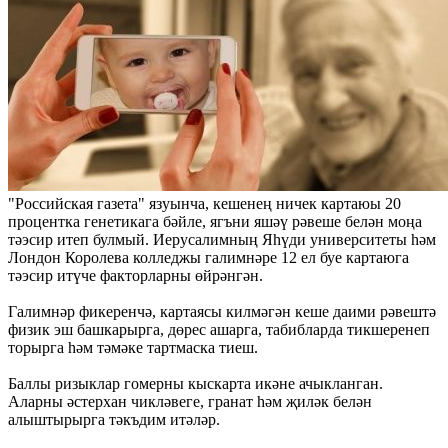
"Российская газета" язуынча, кешенең ничек картаюы 20
процентка генетикага бәйле, ягъни яшәү рәвеше белән моңа
тәэсир итеп булмый. Иерусалимның Яһүди университеты һәм
Лондон Королева колледжы галимнәре 12 ел буе картаюга
тәэсир итүче факторларны өйрәнгән.
Галимнәр фикеренчә, картаясы килмәгән кеше даими рәвештә
физик эш башкарырга, дөрес ашарга, табибларда тикшеренеп
торырга һәм тәмәке тартмаска тиеш.
Баллы ризыклар гомерны кыскарта икәне ачыкланган.
Аларны әстерхан чикләвеге, гранат һәм җиләк белән
алыштырырга тәкъдим итәләр.