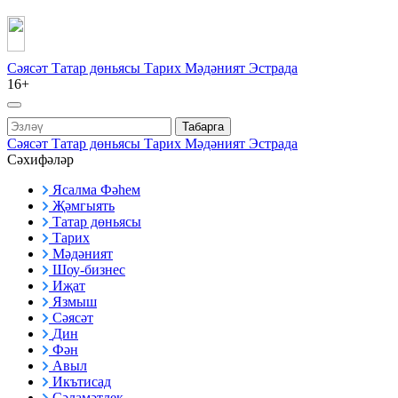
Сәясәт
Татар дөньясы
Тарих
Мәдәният
Эстрада
16+
Табарга
Сәясәт
Татар дөньясы
Тарих
Мәдәният
Эстрада
Сәхифәләр
Ясалма Фәһем
Җәмгыять
Татар дөньясы
Тарих
Мәдәният
Шоу-бизнес
Иҗат
Язмыш
Сәясәт
Дин
Фән
Авыл
Икътисад
Сәламәтлек