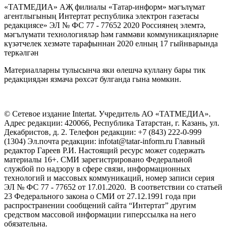
«ТАТМЕДИА» АҖ филиалы «Татар-информ» мәгълүмат
агентлыгының Интертат республика электрон газетасы
редакциясе» ЭЛ № ФС 77 - 77652 2020 Россиянең элемтә,
мәгълүмати технологияләр һәм гаммәви коммуникацияләрне
күзәтчелек хезмәте тарафыннан 2020 елның 17 гыйнварында
теркәлгән
Материалларны тулысынча яки өлешчә куллану бары тик
редакциядән язмача рөхсәт булганда гына мөмкин.
© Сетевое издание Intertat. Учредитель АО «ТАТМЕДИА».
Адрес редакции: 420066, Республика Татарстан, г. Казань, ул.
Декабристов, д. 2. Телефон редакции: +7 (843) 222-0-999
(1304) Эл.почта редакции: infotat@tatar-inform.ru Главный
редактор Гареев Р.И. Настоящий ресурс может содержать
материалы 16+. СМИ зарегистрировано Федеральной
службой по надзору в сфере связи, информационных
технологий и массовых коммуникаций, номер записи серия
ЭЛ № ФС 77 - 77652 от 17.01.2020. В соответствии со статьей
23 Федерального закона о СМИ от 27.12.1991 года при
распространении сообщений сайта “Интертат” другим
средством массовой информации гиперссылка на него
обязательна.