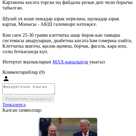
Картаюны кисәтә торган иң файдалы ризык дип чили борычы
табылган.
Шулай ук кеше никадәр азрак нервлана, шулкадәр азрак
картая. Монысы - АКШ галимнәре нәтиҗәсе.
Көн саен 25-30 грамм клетчатка ашау йөрәк-кан тамыры
системасы авыруларын, диабетны кисәтә һәм гомерны озайта.
Клетчатка яшелчә, җиләк-җимеш, борчак, фасоль, кара ипи,
солы боткасында күп.
Интертат яңалыкларын
MAX-каналында
укыгыз
Комментарийлар (0)
Фикерегезне калдырыгыз
Теркәлергә
Калган символлар: