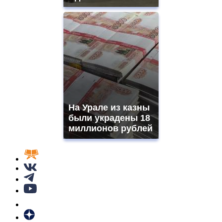
На Урале из казны
были украдены 18
миллионов рублей