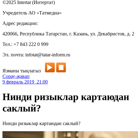
©2025 Intertat (Интертат)
Учредитель АО «Татмедиа»
Адрес редакции:
420066, Республика Татарстан, г. Казань, ул. Декабристов, д. 2
Тел.: +7 843 222 0 999
Эл. почта: infotat@tatar-inform.ru
Язманы тыңлагыз
Сорау-җавап
9 февраль 2019 21:00
Нинди ризыклар картаюдан
саклый?
Нинди ризыклар картаюдан саклый?