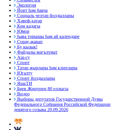
Экология
Йорт һәм бакча
Социаль челтәр йолдызлары
Хәвеф-хәтәр
Көн кадагы
Юмор
Һава торышы һәм ай календаре
Сорау-җавап
Бу кызык!
Файдалы мәгълүмат
Аш-су
Спорт
Татар җырлары һәм клиплары
Югалту
Спорт йолдызлары
ЯшьТИ
Бөек Җиңүнең 80 еллыгы
Видео
Выборы депутатов Государственной Думы
Федерального Собрания Российской Федерации
девятого созыва 20.09.2026