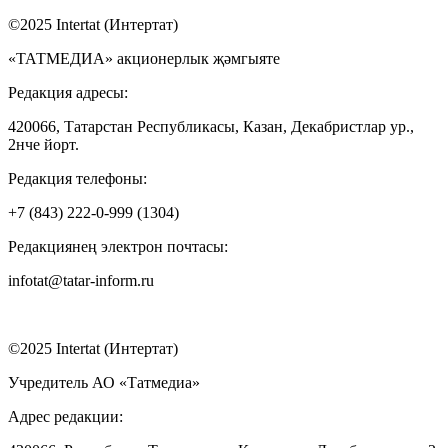
©2025 Intertat (Интертат)
«ТАТМЕДИА» акционерлык җәмгыяте
Редакция адресы:
420066, Татарстан Республикасы, Казан, Декабристлар ур.,
2нче йорт.
Редакция телефоны:
+7 (843) 222-0-999 (1304)
Редакциянең электрон почтасы:
infotat@tatar-inform.ru
©2025 Intertat (Интертат)
Учредитель АО «Татмедиа»
Адрес редакции: