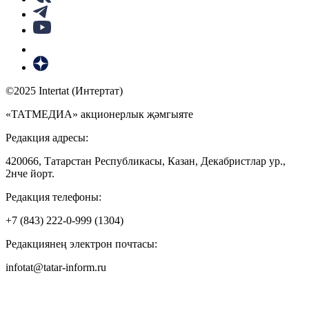
©2025 Intertat (Интертат)
«ТАТМЕДИА» акционерлык җәмгыяте
Редакция адресы:
420066, Татарстан Республикасы, Казан, Декабристлар ур.,
2нче йорт.
Редакция телефоны:
+7 (843) 222-0-999 (1304)
Редакциянең электрон почтасы:
infotat@tatar-inform.ru