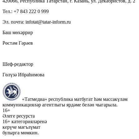
420066, Республика Татарстан, г. Казань, ул. Декабристов, д. 2
Тел.: +7 843 222 0 999
Эл. почта: infotat@tatar-inform.ru
Баш мөхәррир
Рөстәм Гәрәев
Шеф-редактор
Гөлүзә Ибраһимова
«Татмедиа» республика матбугат һәм массакүләм
коммуникацияләр агентлыгы ярдәме белән чыгарыла.
16+
Әлеге ресурста
16+ категорияләренә
керүче мәгълүмат
булырга мөмкин.