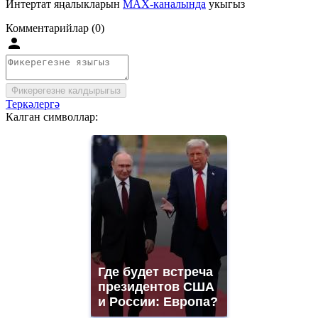
Интертат яңалыкларын
MAX-каналында
укыгыз
Комментарийлар (0)
Фикерегезне калдырыгыз
Теркәлергә
Калган символлар:
Где будет встреча
президентов США
и России: Европа?