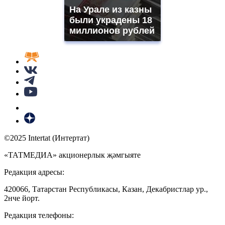
На Урале из казны
были украдены 18
миллионов рублей
©2025 Intertat (Интертат)
«ТАТМЕДИА» акционерлык җәмгыяте
Редакция адресы:
420066, Татарстан Республикасы, Казан, Декабристлар ур.,
2нче йорт.
Редакция телефоны: