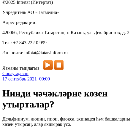
©2025 Intertat (Интертат)
Учредитель АО «Татмедиа»
Адрес редакции:
420066, Республика Татарстан, г. Казань, ул. Декабристов, д. 2
Тел.: +7 843 222 0 999
Эл. почта: infotat@tatar-inform.ru
Язманы тыңлагыз
Сорау-җавап
17 сентябрь 2021 00:00
Нинди чәчәкләрне көзен
утырталар?
Дельфиниум, люпин, пион, флокса, эхинацея һәм башкаларны
көзен утырсаң, алар яхшырак үсә.