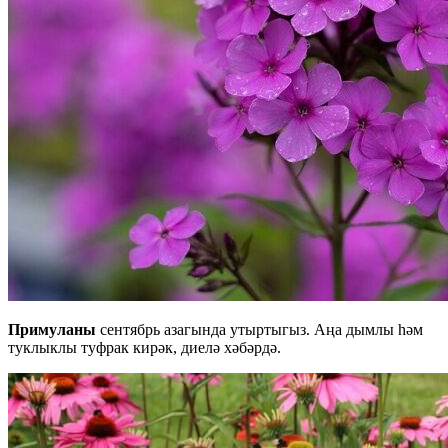
Примуланы
сентябрь азагында утыртыгыз. Аңа дымлы һәм
туклыклы туфрак кирәк, диелә хәбәрдә.