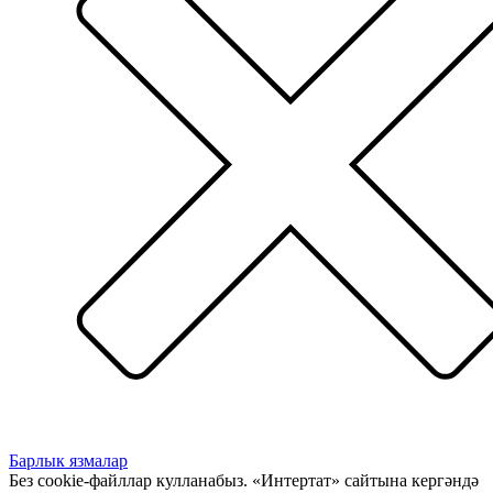
Барлык язмалар
Без cookie-файллар кулланабыз. «Интертат» сайтына кергәндә