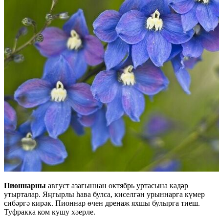
Пионнарны
август азагыннан октябрь уртасына кадәр
утырталар. Яңгырлы һава булса, киселгән урыннарга күмер
сибәргә кирәк. Пионнар өчен дренаж яхшы булырга тиеш.
Туфракка ком кушу хәерле.