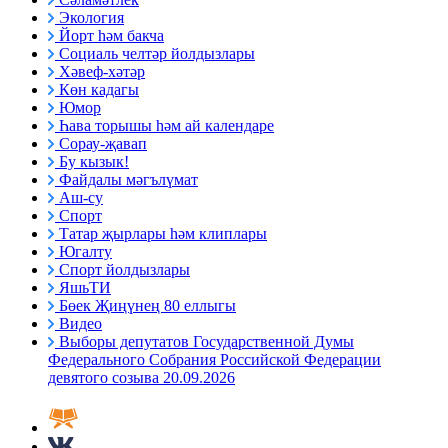
Экология
Йорт һәм бакча
Социаль челтәр йолдызлары
Хәвеф-хәтәр
Көн кадагы
Юмор
Һава торышы һәм ай календаре
Сорау-җавап
Бу кызык!
Файдалы мәгълүмат
Аш-су
Спорт
Татар җырлары һәм клиплары
Югалту
Спорт йолдызлары
ЯшьТИ
Бөек Җиңүнең 80 еллыгы
Видео
Выборы депутатов Государственной Думы
Федерального Собрания Российской Федерации
девятого созыва 20.09.2026