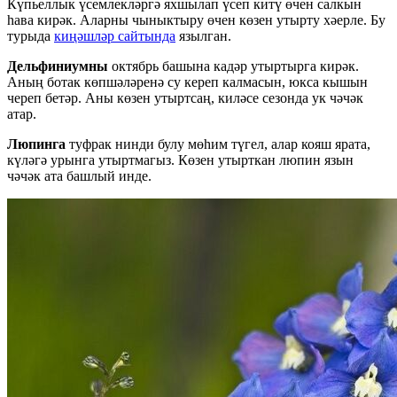
Күпьеллык үсемлекләргә яхшылап үсеп китү өчен салкын
һава кирәк. Аларны чыныктыру өчен көзен утырту хәерле. Бу
турыда
киңәшләр сайтында
язылган.
Дельфиниумны
октябрь башына кадәр утыртырга кирәк.
Аның ботак көпшәләренә су кереп калмасын, юкса кышын
череп бетәр. Аны көзен утыртсаң, киләсе сезонда ук чәчәк
атар.
Люпинга
туфрак нинди булу мөһим түгел, алар кояш ярата,
күләгә урынга утыртмагыз. Көзен утырткан люпин язын
чәчәк ата башлый инде.