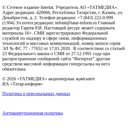
© Сетевое издание Intertat. Учредитель АО «ТАТМЕДИА».
Адрес редакции: 420066, Республика Татарстан, г. Казань, ул.
Декабристов, д. 2. Телефон редакции: +7 (843) 222-0-999
(1304) Эл.почта редакции: infotat@tatar-inform.ru Главный
редактор Гареев Р.И. Настоящий ресурс может содержать
материалы 16+. СМИ зарегистрировано Федеральной
службой по надзору в сфере связи, информационных
технологий и массовых коммуникаций, номер записи серия
ЭЛ № ФС 77 - 77652 от 17.01.2020. В соответствии со статьей
23 Федерального закона о СМИ от 27.12.1991 года при
распространении сообщений сайта “Интертат” другим
средством массовой информации гиперссылка на него
обязательна.
© 2026 «ТАТМЕДИА» акционерлык җәмгыяте
ИА «Татар-информ»
Политика о персональных данных
Антикоррупционная политика