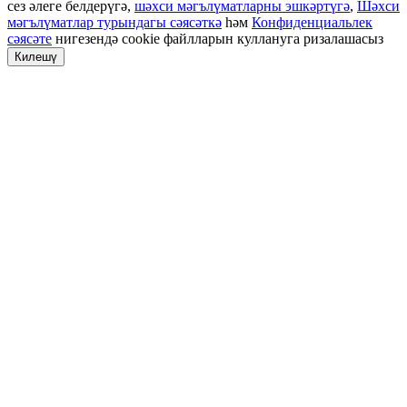
сез әлеге белдерүгә,
шәхси мәгълүматларны эшкәртүгә
,
Шәхси
мәгълүматлар турындагы сәясәткә
һәм
Конфиденциальлек
сәясәте
нигезендә cookie файлларын куллануга ризалашасыз
Килешү