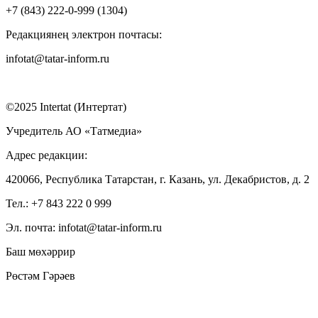
+7 (843) 222-0-999 (1304)
Редакциянең электрон почтасы:
infotat@tatar-inform.ru
©2025 Intertat (Интертат)
Учредитель АО «Татмедиа»
Адрес редакции:
420066, Республика Татарстан, г. Казань, ул. Декабристов, д. 2
Тел.: +7 843 222 0 999
Эл. почта: infotat@tatar-inform.ru
Баш мөхәррир
Рөстәм Гәрәев