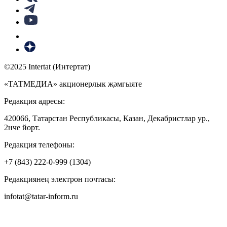
©2025 Intertat (Интертат)
«ТАТМЕДИА» акционерлык җәмгыяте
Редакция адресы:
420066, Татарстан Республикасы, Казан, Декабристлар ур.,
2нче йорт.
Редакция телефоны:
+7 (843) 222-0-999 (1304)
Редакциянең электрон почтасы:
infotat@tatar-inform.ru