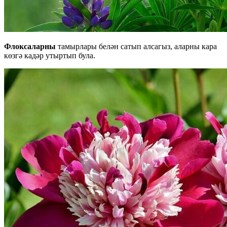
Флоксаларны
тамырлары белән сатып алсагыз, аларны кара
көзгә кадәр утыртып була.