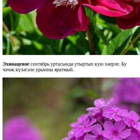
Эхинацеяне
сентябрь уртасында утыртып кую хәерле. Бу
чәчәк күләгәле урынны яратмый.