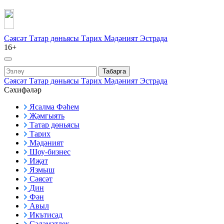
Сәясәт
Татар дөньясы
Тарих
Мәдәният
Эстрада
16+
Табарга
Сәясәт
Татар дөньясы
Тарих
Мәдәният
Эстрада
Сәхифәләр
Ясалма Фәһем
Җәмгыять
Татар дөньясы
Тарих
Мәдәният
Шоу-бизнес
Иҗат
Язмыш
Сәясәт
Дин
Фән
Авыл
Икътисад
Сәламәтлек