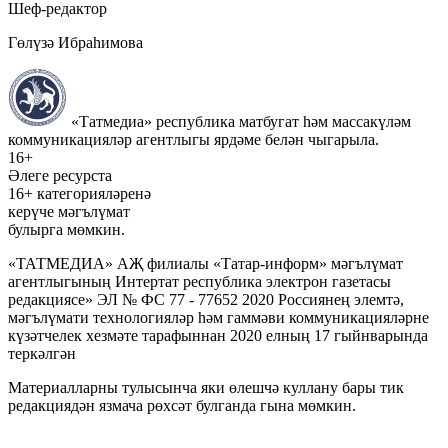
Шеф-редактор
Гөлүзә Ибраһимова
«Татмедиа» республика матбугат һәм массакүләм
коммуникацияләр агентлыгы ярдәме белән чыгарыла.
16+
Әлеге ресурста
16+ категорияләренә
керүче мәгълүмат
булырга мөмкин.
«ТАТМЕДИА» АҖ филиалы «Татар-информ» мәгълүмат
агентлыгының Интертат республика электрон газетасы
редакциясе» ЭЛ № ФС 77 - 77652 2020 Россиянең элемтә,
мәгълүмати технологияләр һәм гаммәви коммуникацияләрне
күзәтчелек хезмәте тарафыннан 2020 елның 17 гыйнварында
теркәлгән
Материалларны тулысынча яки өлешчә куллану бары тик
редакциядән язмача рөхсәт булганда гына мөмкин.