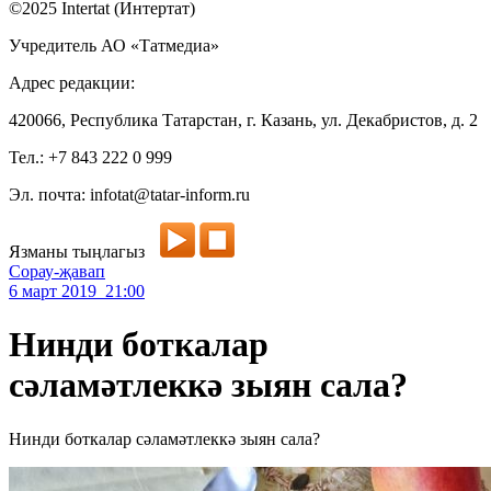
©2025 Intertat (Интертат)
Учредитель АО «Татмедиа»
Адрес редакции:
420066, Республика Татарстан, г. Казань, ул. Декабристов, д. 2
Тел.: +7 843 222 0 999
Эл. почта: infotat@tatar-inform.ru
Язманы тыңлагыз
Сорау-җавап
6 март 2019 21:00
Нинди боткалар
сәламәтлеккә зыян сала?
Нинди боткалар сәламәтлеккә зыян сала?