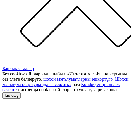
Барлык язмалар
Без cookie-файллар кулланабыз. «Интертат» сайтына кергәндә
сез әлеге белдерүгә,
шәхси мәгълүматларны эшкәртүгә
,
Шәхси
мәгълүматлар турындагы сәясәткә
һәм
Конфиденциальлек
сәясәте
нигезендә cookie файлларын куллануга ризалашасыз
Килешү