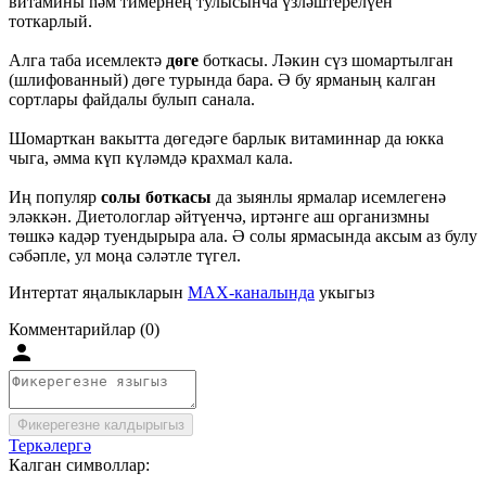
витамины һәм тимернең тулысынча үзләштерелүен
тоткарлый.
Алга таба исемлектә
дөге
боткасы. Ләкин сүз шомартылган
(шлифованный) дөге турында бара. Ә бу ярманың калган
сортлары файдалы булып санала.
Шомарткан вакытта дөгедәге барлык витаминнар да юкка
чыга, әмма күп күләмдә крахмал кала.
Иң популяр
солы боткасы
да зыянлы ярмалар исемлегенә
эләккән. Диетологлар әйтүенчә, иртәнге аш организмны
төшкә кадәр туендырыра ала. Ә солы ярмасында аксым аз булу
сәбәпле, ул моңа сәләтле түгел.
Интертат яңалыкларын
MAX-каналында
укыгыз
Комментарийлар (0)
Фикерегезне калдырыгыз
Теркәлергә
Калган символлар: