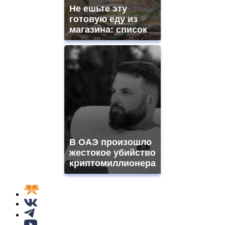
Не ешьте эту
готовую еду из
магазина: список
В ОАЭ произошло
жестокое убийство
криптомиллионера