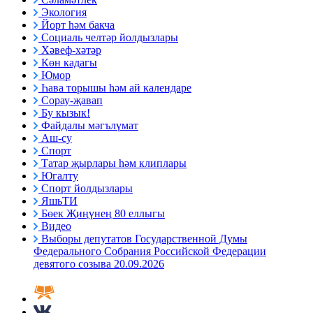
Экология
Йорт һәм бакча
Социаль челтәр йолдызлары
Хәвеф-хәтәр
Көн кадагы
Юмор
Һава торышы һәм ай календаре
Сорау-җавап
Бу кызык!
Файдалы мәгълүмат
Аш-су
Спорт
Татар җырлары һәм клиплары
Югалту
Спорт йолдызлары
ЯшьТИ
Бөек Җиңүнең 80 еллыгы
Видео
Выборы депутатов Государственной Думы
Федерального Собрания Российской Федерации
девятого созыва 20.09.2026