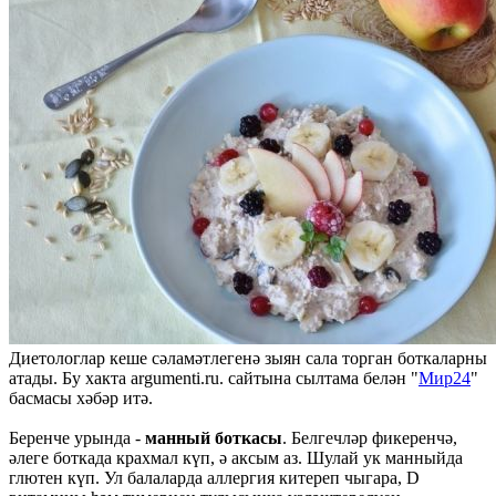
Диетологлар кеше сәламәтлегенә зыян сала торган боткаларны
атады. Бу хакта argumenti.ru. сайтына сылтама белән "
Мир24
"
басмасы хәбәр итә.
Беренче урында -
манный боткасы
. Белгечләр фикеренчә,
әлеге боткада крахмал күп, ә аксым аз. Шулай ук манныйда
глютен күп. Ул балаларда аллергия китереп чыгара, D