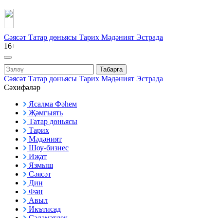
Сәясәт
Татар дөньясы
Тарих
Мәдәният
Эстрада
16+
Табарга
Сәясәт
Татар дөньясы
Тарих
Мәдәният
Эстрада
Сәхифәләр
Ясалма Фәһем
Җәмгыять
Татар дөньясы
Тарих
Мәдәният
Шоу-бизнес
Иҗат
Язмыш
Сәясәт
Дин
Фән
Авыл
Икътисад
Сәламәтлек