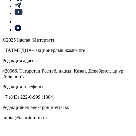
©2025 Intertat (Интертат)
«ТАТМЕДИА» акционерлык җәмгыяте
Редакция адресы:
420066, Татарстан Республикасы, Казан, Декабристлар ур.,
2нче йорт.
Редакция телефоны:
+7 (843) 222-0-999 (1304)
Редакциянең электрон почтасы:
infotat@tatar-inform.ru