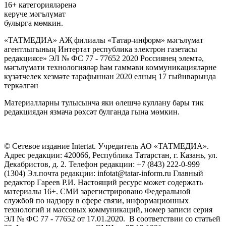
16+ категорияләренә
керүче мәгълүмат
булырга мөмкин.
«ТАТМЕДИА» АҖ филиалы «Татар-информ» мәгълүмат
агентлыгының Интертат республика электрон газетасы
редакциясе» ЭЛ № ФС 77 - 77652 2020 Россиянең элемтә,
мәгълүмати технологияләр һәм гаммәви коммуникацияләрне
күзәтчелек хезмәте тарафыннан 2020 елның 17 гыйнварында
теркәлгән
Материалларны тулысынча яки өлешчә куллану бары тик
редакциядән язмача рөхсәт булганда гына мөмкин.
© Сетевое издание Intertat. Учредитель АО «ТАТМЕДИА».
Адрес редакции: 420066, Республика Татарстан, г. Казань, ул.
Декабристов, д. 2. Телефон редакции: +7 (843) 222-0-999
(1304) Эл.почта редакции: infotat@tatar-inform.ru Главный
редактор Гареев Р.И. Настоящий ресурс может содержать
материалы 16+. СМИ зарегистрировано Федеральной
службой по надзору в сфере связи, информационных
технологий и массовых коммуникаций, номер записи серия
ЭЛ № ФС 77 - 77652 от 17.01.2020. В соответствии со статьей