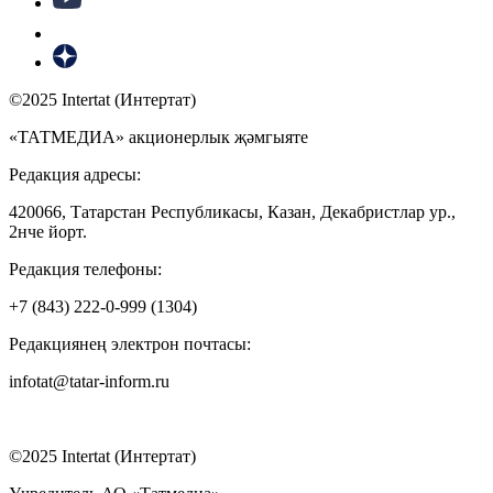
©2025 Intertat (Интертат)
«ТАТМЕДИА» акционерлык җәмгыяте
Редакция адресы:
420066, Татарстан Республикасы, Казан, Декабристлар ур.,
2нче йорт.
Редакция телефоны:
+7 (843) 222-0-999 (1304)
Редакциянең электрон почтасы:
infotat@tatar-inform.ru
©2025 Intertat (Интертат)