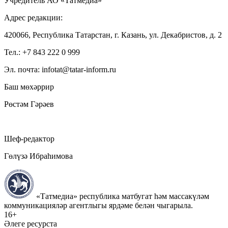
Учредитель АО «Татмедиа»
Адрес редакции:
420066, Республика Татарстан, г. Казань, ул. Декабристов, д. 2
Тел.: +7 843 222 0 999
Эл. почта: infotat@tatar-inform.ru
Баш мөхәррир
Рөстәм Гәрәев
Шеф-редактор
Гөлүзә Ибраһимова
«Татмедиа» республика матбугат һәм массакүләм
коммуникацияләр агентлыгы ярдәме белән чыгарыла.
16+
Әлеге ресурста