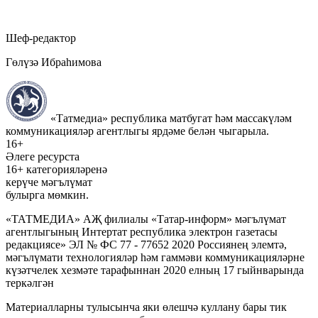
Шеф-редактор
Гөлүзә Ибраһимова
«Татмедиа» республика матбугат һәм массакүләм
коммуникацияләр агентлыгы ярдәме белән чыгарыла.
16+
Әлеге ресурста
16+ категорияләренә
керүче мәгълүмат
булырга мөмкин.
«ТАТМЕДИА» АҖ филиалы «Татар-информ» мәгълүмат
агентлыгының Интертат республика электрон газетасы
редакциясе» ЭЛ № ФС 77 - 77652 2020 Россиянең элемтә,
мәгълүмати технологияләр һәм гаммәви коммуникацияләрне
күзәтчелек хезмәте тарафыннан 2020 елның 17 гыйнварында
теркәлгән
Материалларны тулысынча яки өлешчә куллану бары тик