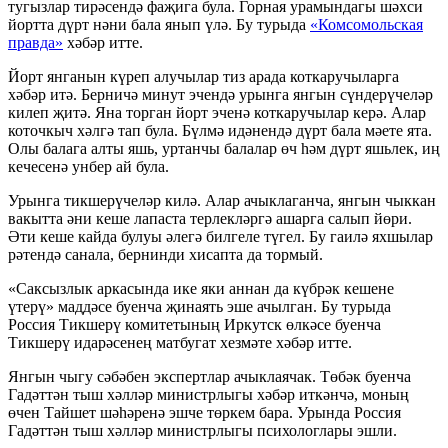
тугызлар тирәсендә фаҗига була. Горная урамындагы шәхси
йортта дүрт нәни бала янып үлә. Бу турыда
«Комсомольская
правда»
хәбәр итте.
Йорт янганын күреп алучылар тиз арада коткаручыларга
хәбәр итә. Берничә минут эчендә урынга янгын сүндерүчеләр
килеп җитә. Яна торган йорт эченә коткаручылар керә. Алар
коточкыч хәлгә тап була. Бүлмә идәнендә дүрт бала мәете ята.
Олы балага алты яшь, уртанчы балалар өч һәм дүрт яшьлек, иң
кечесенә унбер ай була.
Урынга тикшерүчеләр килә. Алар ачыклаганча, янгын чыккан
вакытта әни кеше лапаста терлекләргә ашарга салып йөри.
Әти кеше кайда булуы әлегә билгеле түгел. Бу гаилә яхшылар
рәтендә санала, бернинди хисапта да тормый.
«Саксызлык аркасында ике яки аннан да күбрәк кешене
үтерү» маддәсе буенча җинаять эше ачылган. Бу турыда
Россия Тикшерү комитетының Иркутск өлкәсе буенча
Тикшерү идарәсенең матбугат хезмәте хәбәр итте.
Янгын чыгу сәбәбен экспертлар ачыклаячак. Төбәк буенча
Гадәттән тыш хәлләр министрлыгы хәбәр иткәнчә, моның
өчен Тайшет шәһәренә эшче төркем бара. Урында Россия
Гадәттән тыш хәлләр министрлыгы психологлары эшли.