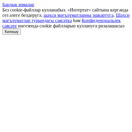
Барлык язмалар
Без cookie-файллар кулланабыз. «Интертат» сайтына кергәндә
сез әлеге белдерүгә,
шәхси мәгълүматларны эшкәртүгә
,
Шәхси
мәгълүматлар турындагы сәясәткә
һәм
Конфиденциальлек
сәясәте
нигезендә cookie файлларын куллануга ризалашасыз
Килешү