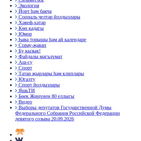
Экология
Йорт һәм бакча
Социаль челтәр йолдызлары
Хәвеф-хәтәр
Көн кадагы
Юмор
Һава торышы һәм ай календаре
Сорау-җавап
Бу кызык!
Файдалы мәгълүмат
Аш-су
Спорт
Татар җырлары һәм клиплары
Югалту
Спорт йолдызлары
ЯшьТИ
Бөек Җиңүнең 80 еллыгы
Видео
Выборы депутатов Государственной Думы
Федерального Собрания Российской Федерации
девятого созыва 20.09.2026