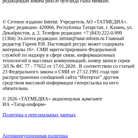
редакциядән язмача рөхсәт булганда гына мөмкин.
© Сетевое издание Intertat. Учредитель АО «ТАТМЕДИА».
Адрес редакции: 420066, Республика Татарстан, г. Казань, ул.
Декабристов, д. 2. Телефон редакции: +7 (843) 222-0-999
(1304) Эл.почта редакции: infotat@tatar-inform.ru Главный
редактор Гареев Р.И. Настоящий ресурс может содержать
материалы 16+. СМИ зарегистрировано Федеральной
службой по надзору в сфере связи, информационных
технологий и массовых коммуникаций, номер записи серия
ЭЛ № ФС 77 - 77652 от 17.01.2020. В соответствии со статьей
23 Федерального закона о СМИ от 27.12.1991 года при
распространении сообщений сайта “Интертат” другим
средством массовой информации гиперссылка на него
обязательна.
© 2026 «ТАТМЕДИА» акционерлык җәмгыяте
ИА «Татар-информ»
Политика о персональных данных
Антикоррупционная политика