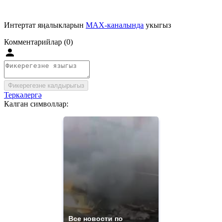
Интертат яңалыкларын
MAX-каналында
укыгыз
Комментарийлар (0)
Фикерегезне калдырыгыз
Теркәлергә
Калган символлар:
Все новости по