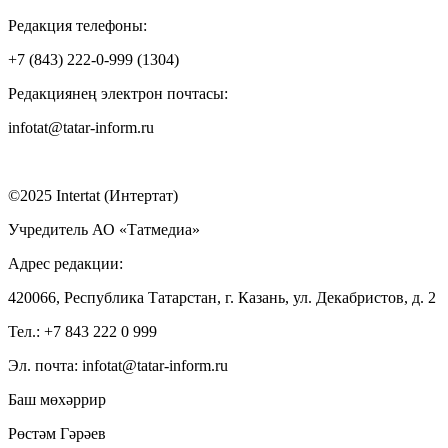
Редакция телефоны:
+7 (843) 222-0-999 (1304)
Редакциянең электрон почтасы:
infotat@tatar-inform.ru
©2025 Intertat (Интертат)
Учредитель АО «Татмедиа»
Адрес редакции:
420066, Республика Татарстан, г. Казань, ул. Декабристов, д. 2
Тел.: +7 843 222 0 999
Эл. почта: infotat@tatar-inform.ru
Баш мөхәррир
Рөстәм Гәрәев