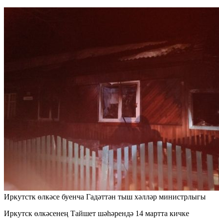
Иркутстк өлкәсе буенча Гадәттән тыш хәлләр министрлыгы
Иркутск өлкәсенең Тайшет шәһәрендә 14 мартта кичке