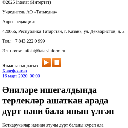
©2025 Intertat (Интертат)
Учредитель АО «Татмедиа»
Адрес редакции:
420066, Республика Татарстан, г. Казань, ул. Декабристов, д. 2
Тел.: +7 843 222 0 999
Эл. почта: infotat@tatar-inform.ru
Язманы тыңлагыз
Хәвеф-хәтәр
16 март 2020 00:00
Әниләре ишегалдында
терлекләр ашаткан арада
дүрт нәни бала янып үлгән
Коткаручылар идәндә ятучы дүрт баланы күреп ала.