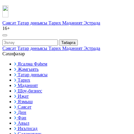
Сәясәт
Татар дөньясы
Тарих
Мәдәният
Эстрада
16+
Табарга
Сәясәт
Татар дөньясы
Тарих
Мәдәният
Эстрада
Сәхифәләр
Ясалма Фәһем
Җәмгыять
Татар дөньясы
Тарих
Мәдәният
Шоу-бизнес
Иҗат
Язмыш
Сәясәт
Дин
Фән
Авыл
Икътисад
Сәламәтлек