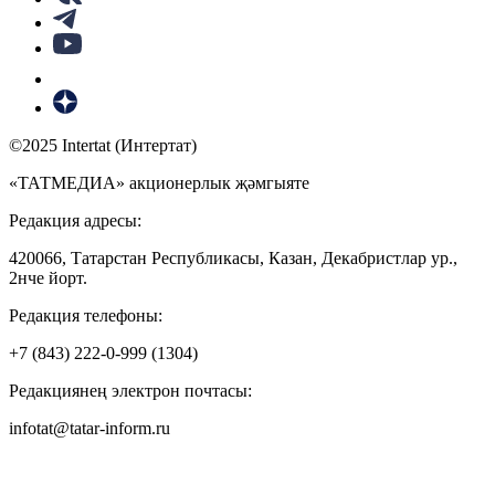
©2025 Intertat (Интертат)
«ТАТМЕДИА» акционерлык җәмгыяте
Редакция адресы:
420066, Татарстан Республикасы, Казан, Декабристлар ур.,
2нче йорт.
Редакция телефоны:
+7 (843) 222-0-999 (1304)
Редакциянең электрон почтасы:
infotat@tatar-inform.ru