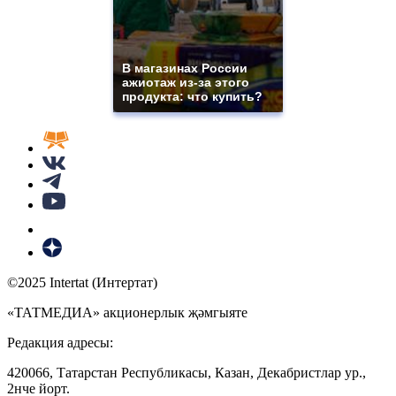
В магазинах России
ажиотаж из-за этого
продукта: что купить?
©2025 Intertat (Интертат)
«ТАТМЕДИА» акционерлык җәмгыяте
Редакция адресы:
420066, Татарстан Республикасы, Казан, Декабристлар ур.,
2нче йорт.