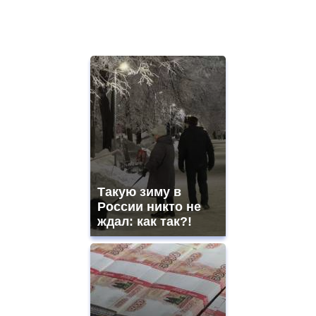
Такую зиму в
России никто не
ждал: как так?!