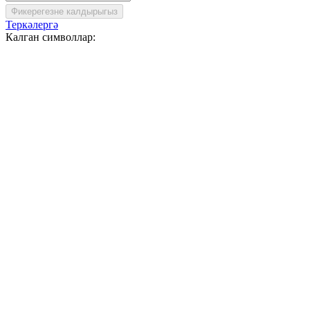
Фикерегезне калдырыгыз
Теркәлергә
Калган символлар: