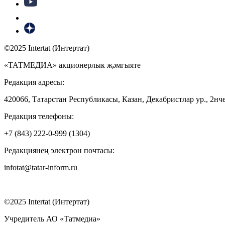
©2025 Intertat (Интертат)
«ТАТМЕДИА» акционерлык җәмгыяте
Редакция адресы:
420066, Татарстан Республикасы, Казан, Декабристлар ур., 2нче
Редакция телефоны:
+7 (843) 222-0-999 (1304)
Редакциянең электрон почтасы:
infotat@tatar-inform.ru
©2025 Intertat (Интертат)
Учредитель АО «Татмедиа»