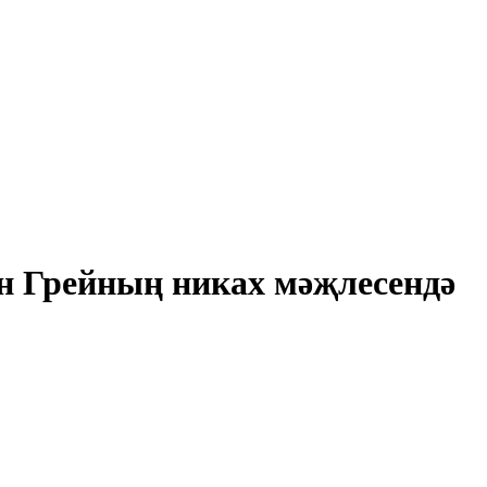
н Грейның никах мәҗлесендә