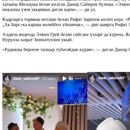
хатыны Миләүшә белән килгән Данир Сабиров бүлешә. «Элвин 
никахны үзем укырмын дигән идем», — ди ул.
Кадрларга тормыш иптәше белән Рифат Зарипов килеп керә. «Ри
„Ак Барс»ка каршы волейбол уйнаячак», — дип шаярта Рифат З
Алдагы видеода Элвин Грей белән сөйгәне үзләре дә күренә.
Нурулла хәзрәт Зиннәтуллин укый.
«Радикны беренче тапкыр түбәтәйдән күрәм», — дигән Данир 