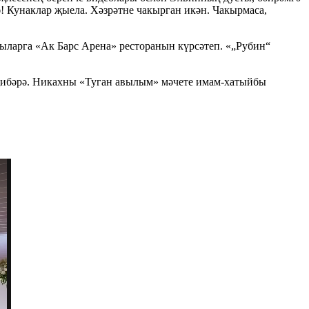
 Кунаклар җыела. Хәзрәтне чакырган икән. Чакырмаса,
чыларга «Ак Барс Арена» ресторанын күрсәтеп. «„Рубин“
 җибәрә. Никахны «Туган авылым» мәчете имам-хатыйбы