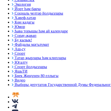
Экология
Йорт һәм бакча
Социаль челтәр йолдызлары
Хәвеф-хәтәр
Көн кадагы
Юмор
Һава торышы һәм ай календаре
Сорау-җавап
Бу кызык!
Файдалы мәгълүмат
Аш-су
Спорт
Татар җырлары һәм клиплары
Югалту
Спорт йолдызлары
ЯшьТИ
Бөек Җиңүнең 80 еллыгы
Видео
Выборы депутатов Государственной Думы Федерального