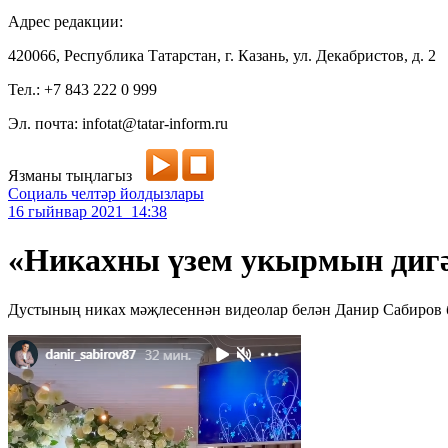
Адрес редакции:
420066, Республика Татарстан, г. Казань, ул. Декабристов, д. 2
Тел.: +7 843 222 0 999
Эл. почта: infotat@tatar-inform.ru
Язманы тыңлагыз
Социаль челтәр йолдызлары
16 гыйнвар 2021 14:38
«Никахны үзем укырмын дигә
Дустының никах мәҗлесеннән видеолар белән Данир Сабиров 