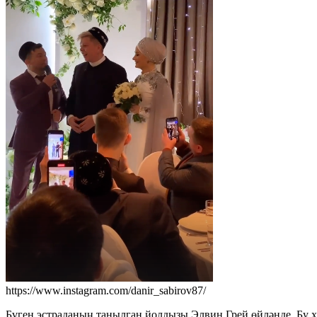
https://www.instagram.com/danir_sabirov87/
Бүген эстраданың танылган йолдызы Элвин Грей өйләнде. Бу х