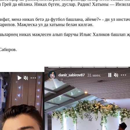
Грей да өйләнә. Никах бүген, дуслар. Радик! Хатыны — Инзилә!
фат, менә никах бетә дә футбол башлана, әйеме?» - ди ул инста
арипов. Мәҗлескә ул да хатыны белән килгән.
 Яшьләрнең никах мәҗлесен алып баручы Ильяс Халиков башлап
Сабиров.