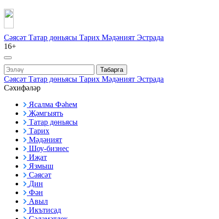
Сәясәт
Татар дөньясы
Тарих
Мәдәният
Эстрада
16+
Табарга
Сәясәт
Татар дөньясы
Тарих
Мәдәният
Эстрада
Сәхифәләр
Ясалма Фәһем
Җәмгыять
Татар дөньясы
Тарих
Мәдәният
Шоу-бизнес
Иҗат
Язмыш
Сәясәт
Дин
Фән
Авыл
Икътисад
Сәламәтлек