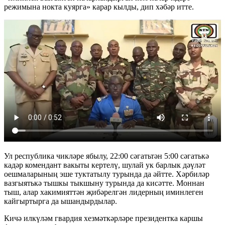
режимына нокта куярга» карар кылды, дип хәбәр итте.
Ул республика чикләре ябылу, 22:00 сәгатьтән 5:00 сәгатькә
кадәр комендант вакыты кертелү, шулай ук барлык дәүләт
оешмаларының эше туктатылу турында да әйтте. Хәрбиләр
вазгыятькә тышкы тыкшыну турында да кисәтте. Моннан
тыш, алар хакимияттән җибәрелгән лидерның иминлеген
кайгыртырга да ышандырдылар.
Кичә илкүләм гвардия хезмәткәрләре президентка каршы