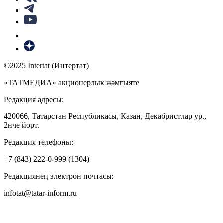
©2025 Intertat (Интертат)
«ТАТМЕДИА» акционерлык җәмгыяте
Редакция адресы:
420066, Татарстан Республикасы, Казан, Декабристлар ур.,
2нче йорт.
Редакция телефоны:
+7 (843) 222-0-999 (1304)
Редакциянең электрон почтасы:
infotat@tatar-inform.ru