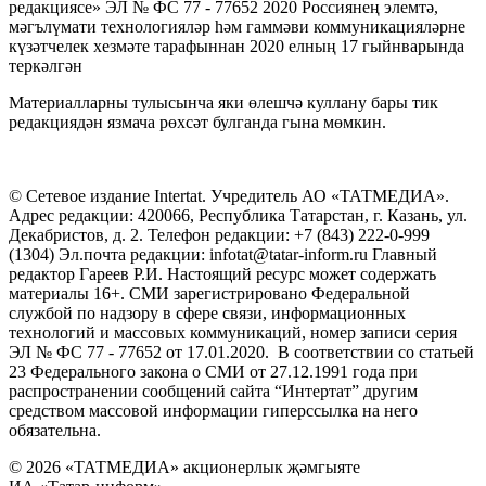
редакциясе» ЭЛ № ФС 77 - 77652 2020 Россиянең элемтә,
мәгълүмати технологияләр һәм гаммәви коммуникацияләрне
күзәтчелек хезмәте тарафыннан 2020 елның 17 гыйнварында
теркәлгән
Материалларны тулысынча яки өлешчә куллану бары тик
редакциядән язмача рөхсәт булганда гына мөмкин.
© Сетевое издание Intertat. Учредитель АО «ТАТМЕДИА».
Адрес редакции: 420066, Республика Татарстан, г. Казань, ул.
Декабристов, д. 2. Телефон редакции: +7 (843) 222-0-999
(1304) Эл.почта редакции: infotat@tatar-inform.ru Главный
редактор Гареев Р.И. Настоящий ресурс может содержать
материалы 16+. СМИ зарегистрировано Федеральной
службой по надзору в сфере связи, информационных
технологий и массовых коммуникаций, номер записи серия
ЭЛ № ФС 77 - 77652 от 17.01.2020. В соответствии со статьей
23 Федерального закона о СМИ от 27.12.1991 года при
распространении сообщений сайта “Интертат” другим
средством массовой информации гиперссылка на него
обязательна.
© 2026 «ТАТМЕДИА» акционерлык җәмгыяте