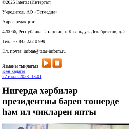
©2025 Intertat (Интертат)
Учредитель АО «Татмедиа»
Адрес редакции:
420066, Республика Татарстан, г. Казань, ул. Декабристов, д. 2
Тел.: +7 843 222 0 999
Эл. почта: infotat@tatar-inform.ru
Язманы тыңлагыз
Көн кадагы
27 июль 2023 13:01
Нигерда хәрбиләр
президентны бәреп төшерде
һәм ил чикләрен япты