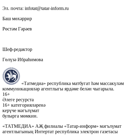
Эл. почта: infotat@tatar-inform.ru
Баш мөхәррир
Рөстәм Гәрәев
Шеф-редактор
Гөлүзә Ибраһимова
«Татмедиа» республика матбугат һәм массакүләм
коммуникацияләр агентлыгы ярдәме белән чыгарыла.
16+
Әлеге ресурста
16+ категорияләренә
керүче мәгълүмат
булырга мөмкин.
«ТАТМЕДИА» АҖ филиалы «Татар-информ» мәгълүмат
агентлыгының Интертат республика электрон газетасы