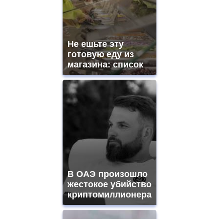
Не ешьте эту
готовую еду из
магазина: список
В ОАЭ произошло
жестокое убийство
криптомиллионера