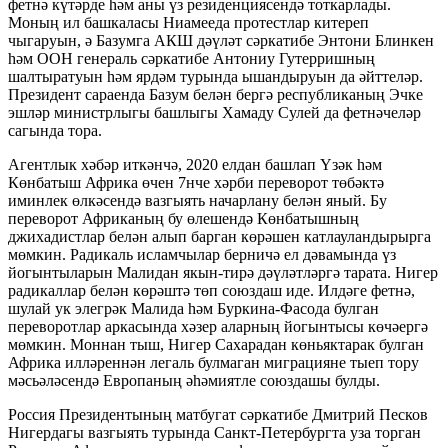
фетнә күтәрде һәм аны үз резиденциясендә тоткарлады.
Моның ил башкаласы Ниамееда протестлар китереп
чыгаруын, ә Базумга АКШ дәүләт сәркатибе Энтони Блинкен
һәм ООН генераль сәркатибе Антониу Гутерришның
шалтыратуын һәм ярдәм турында ышандыруын да әйттеләр.
Президент сараенда Базум белән бергә республиканың Эчке
эшләр министрлыгы башлыгы Хамаду Сулей да фетнәчеләр
сагында тора.
Агентлык хәбәр иткәнчә, 2020 елдан башлап Үзәк һәм
Көнбатыш Африка өчен 7нче хәрби переворот төбәктә
иминлек өлкәсендә вазгыять начарлану белән яный. Бу
переворот Африканың бу өлешендә Көнбатышның
джихадистлар белән алып барган көрәшен катлауландырырга
мөмкин. Радикаль исламчылар берничә ел дәвамында үз
йогынтыларын Малидан якын-тирә дәүләтләргә тарата. Нигер
радикаллар белән көрәштә төп союздаш иде. Илдәге фетнә,
шулай ук элегрәк Малида һәм Буркина-Фасода булган
переворотлар аркасында хәзер аларның йогынтысы көчәергә
мөмкин. Моннан тыш, Нигер Сахарадан көньяктарак булган
Африка илләреннән легаль булмаган миграцияне тыеп тору
мәсьәләсендә Европаның әһәмиятле союздашы булды.
Россия Президентының матбугат сәркатибе Дмитрий Песков
Нигердагы вазгыять турында Санкт-Петербургта уза торган