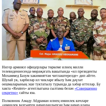
Нигер армиясе офицерлары төркеме илнең милли
телевидениесендә мөрәҗәгать вакытында «ил президенты
Мохаммед Базум хакимияттән читләштерелде» дип әйтте.
Шулай ук, хәрбиләр ил чикләре ябылу һәм дәүләт
оешмаларының эше туктатылу турында да хәбәр иттеләр. Бу
хакта «Reuters» агентлыгына сылтама белән
«Совершенно
секретно»
сайты яза.
Полковник Амаду Абдраман илнең иминлек көчләре
«иминлек вазгыятен начарландырган һәм начар идарә