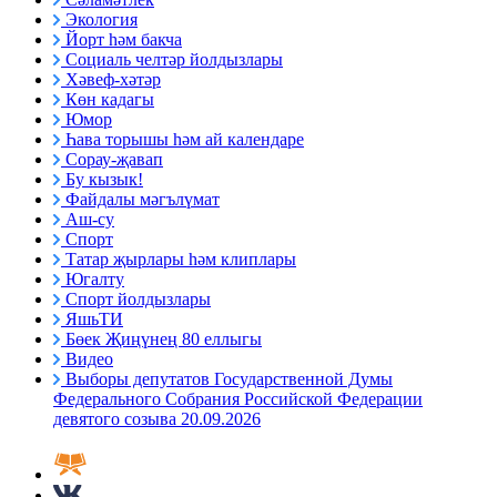
Экология
Йорт һәм бакча
Социаль челтәр йолдызлары
Хәвеф-хәтәр
Көн кадагы
Юмор
Һава торышы һәм ай календаре
Сорау-җавап
Бу кызык!
Файдалы мәгълүмат
Аш-су
Спорт
Татар җырлары һәм клиплары
Югалту
Спорт йолдызлары
ЯшьТИ
Бөек Җиңүнең 80 еллыгы
Видео
Выборы депутатов Государственной Думы
Федерального Собрания Российской Федерации
девятого созыва 20.09.2026