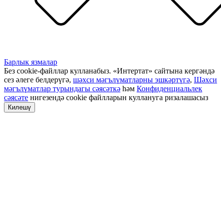
Барлык язмалар
Без cookie-файллар кулланабыз. «Интертат» сайтына кергәндә
сез әлеге белдерүгә,
шәхси мәгълүматларны эшкәртүгә
,
Шәхси
мәгълүматлар турындагы сәясәткә
һәм
Конфиденциальлек
сәясәте
нигезендә cookie файлларын куллануга ризалашасыз
Килешү