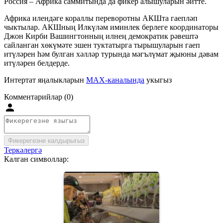
Россия – Африка саммитында да фикер алышуларын әйтте.
Африка илендәге кораллы переворотны АКШта гаепләп
чыктылар. АКШның Илкүләм иминлек берлеге координаторы
Джон Кирби Вашингтонның илнең демократик рәвештә
сайланган хөкүмәте эшен туктатырга тырышуларын гаеп
итүләрен һәм булган хәлләр турында мәгълүмат җыюны дәвам
итүләрен белдерде.
Интертат яңалыкларын
MAX-каналында
укыгыз
Комментарийлар (0)
Фикерегезне калдырыгыз
Теркәлергә
Калган символлар: