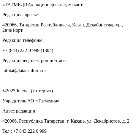
«ТАТМЕДИА» акционерлык җәмгыяте
Редакция адресы:
420066, Татарстан Республикасы, Казан, Декабристлар ур.,
2нче йорт.
Редакция телефоны:
+7 (843) 222-0-999 (1304)
Редакциянең электрон почтасы:
infotat@tatar-inform.ru
©2025 Intertat (Интертат)
Учредитель АО «Татмедиа»
Адрес редакции:
420066, Республика Татарстан, г. Казань, ул. Декабристов, д. 2
Тел.: +7 843 222 0 999