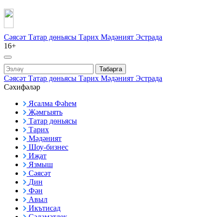
Сәясәт
Татар дөньясы
Тарих
Мәдәният
Эстрада
16+
Табарга
Сәясәт
Татар дөньясы
Тарих
Мәдәният
Эстрада
Сәхифәләр
Ясалма Фәһем
Җәмгыять
Татар дөньясы
Тарих
Мәдәният
Шоу-бизнес
Иҗат
Язмыш
Сәясәт
Дин
Фән
Авыл
Икътисад
Сәламәтлек