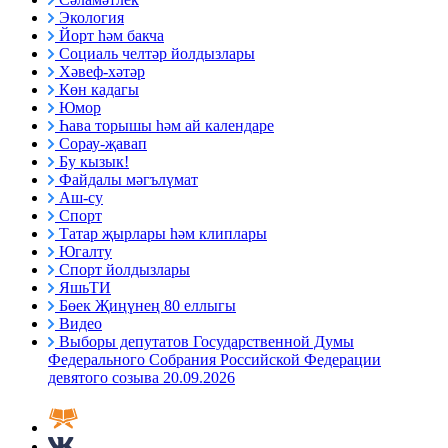
Экология
Йорт һәм бакча
Социаль челтәр йолдызлары
Хәвеф-хәтәр
Көн кадагы
Юмор
Һава торышы һәм ай календаре
Сорау-җавап
Бу кызык!
Файдалы мәгълүмат
Аш-су
Спорт
Татар җырлары һәм клиплары
Югалту
Спорт йолдызлары
ЯшьТИ
Бөек Җиңүнең 80 еллыгы
Видео
Выборы депутатов Государственной Думы
Федерального Собрания Российской Федерации
девятого созыва 20.09.2026