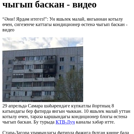
чыгып баскан - видео
“Әни! Ярдәм итегез!": Ун яшьлек малай, янгыннан котылу
өчен, сигезенче каттагы кондиционер өстенә чыгып баскан -
видео
29 апрельдә Самара шәһәрендәге күпкатлы йортның 8
катындагы бер фатирда янгын чыккан. 10 яшьлек малай уттан
котылу өчен, тәрәзә каршындагы кондиционер блогы өстенә
чыгып баскан. Бу турыда
КТВ-Луч
каналы хәбәр итте.
Стара-Загора урамындагы фатирда фаҗига булган көнне бала