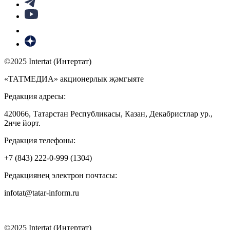
©2025 Intertat (Интертат)
«ТАТМЕДИА» акционерлык җәмгыяте
Редакция адресы:
420066, Татарстан Республикасы, Казан, Декабристлар ур.,
2нче йорт.
Редакция телефоны:
+7 (843) 222-0-999 (1304)
Редакциянең электрон почтасы:
infotat@tatar-inform.ru
©2025 Intertat (Интертат)