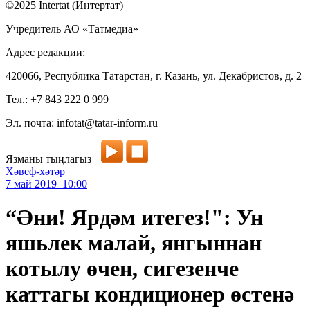
©2025 Intertat (Интертат)
Учредитель АО «Татмедиа»
Адрес редакции:
420066, Республика Татарстан, г. Казань, ул. Декабристов, д. 2
Тел.: +7 843 222 0 999
Эл. почта: infotat@tatar-inform.ru
Язманы тыңлагыз
Хәвеф-хәтәр
7 май 2019 10:00
“Әни! Ярдәм итегез!": Ун
яшьлек малай, янгыннан
котылу өчен, сигезенче
каттагы кондиционер өстенә