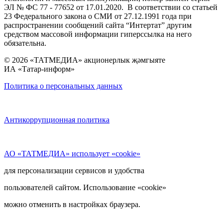
ЭЛ № ФС 77 - 77652 от 17.01.2020. В соответствии со статьей
23 Федерального закона о СМИ от 27.12.1991 года при
распространении сообщений сайта “Интертат” другим
средством массовой информации гиперссылка на него
обязательна.
© 2026 «ТАТМЕДИА» акционерлык җәмгыяте
ИА «Татар-информ»
Политика о персональных данных
Антикоррупционная политика
АО «ТАТМЕДИА» использует «cookie»
для персонализации сервисов и удобства
пользователей сайтом. Использование «cookie»
можно отменить в настройках браузера.