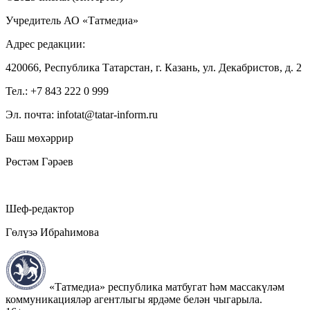
Учредитель АО «Татмедиа»
Адрес редакции:
420066, Республика Татарстан, г. Казань, ул. Декабристов, д. 2
Тел.: +7 843 222 0 999
Эл. почта: infotat@tatar-inform.ru
Баш мөхәррир
Рөстәм Гәрәев
Шеф-редактор
Гөлүзә Ибраһимова
«Татмедиа» республика матбугат һәм массакүләм
коммуникацияләр агентлыгы ярдәме белән чыгарыла.