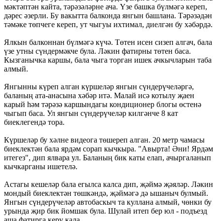
мәктәптән кайта, тәрәзәләрне ача. Үзе башка бүлмәгә кереп,
дәрес әзерли. Бу вакытта балконда янгын башлана. Тәрәзәдән
тәмәке төпчеге кереп, ут чыгуы ихтимал, диелгән бу хәбәрдә.
Ялкын балконнан бүлмәгә күчә. Төтен исен сизеп алгач, бала
үзе утны сүндермәкче була. Ләкин фатирны төтен баса.
Кызганычка каршы, бала чыга торган ишек ачкычларын таба
алмый.
Янгынны күреп алган күршеләр янгын сүндерүчеләргә,
баланың ата-анасына хәбәр итә. Малай исә котылу җаен
карый һәм тәрәзә каршындагы кондиционер блогы өстенә
чыгып баса. Ул янгын сүндерүчеләр килгәнче 8 кат
биеклегендә тора.
Күршеләр бу хәлне видеога төшереп алган. 20 метр чамасы
биеклектән бала ярдәм сорап кычкыра. "Авырта! Әни! Ярдәм
итегез", дип ялвара ул. Баланың бик каты елап, ачыргаланып
кычкарганы ишетелә.
Астагы кешеләр бала егылса калса дип, җәймә җәяләр. Ләкин
мондый биеклектән төшкәндә, җәймәгә дә ышаныч булмый.
Янгын сүндерүчеләр автобаскыч та куллана алмый, чөнки бу
урында җир бик йомшак була. Шулай итеп бер юл - подъезд
аша фатирга керү кала.