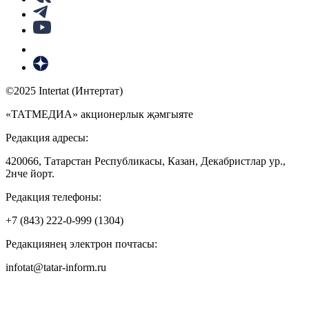
©2025 Intertat (Интертат)
«ТАТМЕДИА» акционерлык җәмгыяте
Редакция адресы:
420066, Татарстан Республикасы, Казан, Декабристлар ур.,
2нче йорт.
Редакция телефоны:
+7 (843) 222-0-999 (1304)
Редакциянең электрон почтасы:
infotat@tatar-inform.ru