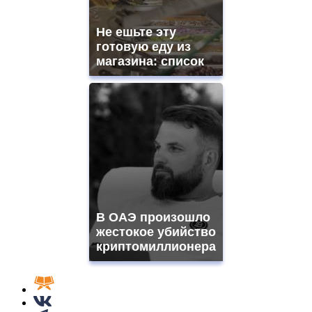
Не ешьте эту
готовую еду из
магазина: список
В ОАЭ произошло
жестокое убийство
криптомиллионера