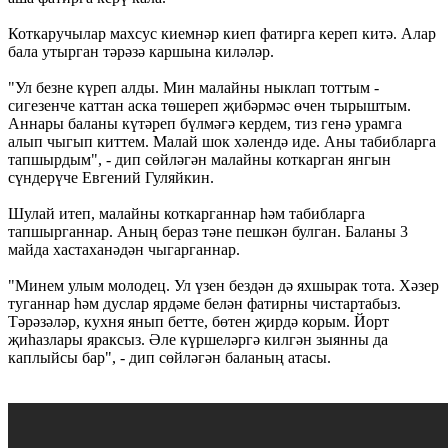
Коткаручылар махсус киемнәр киеп фатирга кереп китә. Алар
бала утырган тәрәзә каршына киләләр.
"Ул безне күреп алды. Мин малайны ныклап тоттым -
сигезенче каттан аска төшереп җибәрмәс өчен тырыштым.
Аннары баланы күтәреп бүлмәгә кердем, тиз генә урамга
алып чыгып киттем. Малай шок хәлендә иде. Аны табибларга
тапшырдым", - дип сөйләгән малайны коткарган янгын
сүндерүче Евгений Гуляйкин.
Шулай итеп, малайны коткарганнар һәм табибларга
тапшырганнар. Аның бераз тәне пешкән булган. Баланы 3
майда хастаханәдән чыгарганнар.
"Минем улым молодец. Ул үзен бездән дә яхшырак тота. Хәзер
туганнар һәм дуслар ярдәме белән фатирны чистартабыз.
Тәрәзәләр, кухня янып бетте, бөтен җирдә корым. Йорт
җиһазлары яраксыз. Әле күршеләргә килгән зыянны да
каплыйсы бар", - дип сөйләгән баланың атасы.