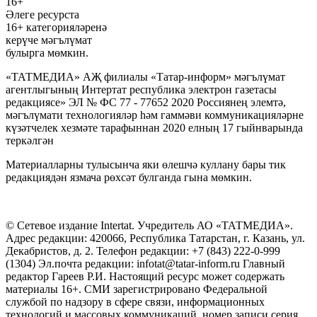
16+
Әлеге ресурста
16+ категорияләренә
керүче мәгълүмат
булырга мөмкин.
«ТАТМЕДИА» АҖ филиалы «Татар-информ» мәгълүмат
агентлыгының Интертат республика электрон газетасы
редакциясе» ЭЛ № ФС 77 - 77652 2020 Россиянең элемтә,
мәгълүмати технологияләр һәм гаммәви коммуникацияләрне
күзәтчелек хезмәте тарафыннан 2020 елның 17 гыйнварында
теркәлгән
Материалларны тулысынча яки өлешчә куллану бары тик
редакциядән язмача рөхсәт булганда гына мөмкин.
© Сетевое издание Intertat. Учредитель АО «ТАТМЕДИА».
Адрес редакции: 420066, Республика Татарстан, г. Казань, ул.
Декабристов, д. 2. Телефон редакции: +7 (843) 222-0-999
(1304) Эл.почта редакции: infotat@tatar-inform.ru Главный
редактор Гареев Р.И. Настоящий ресурс может содержать
материалы 16+. СМИ зарегистрировано Федеральной
службой по надзору в сфере связи, информационных
технологий и массовых коммуникаций, номер записи серия