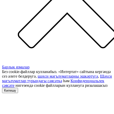
Барлык язмалар
Без cookie-файллар кулланабыз. «Интертат» сайтына кергәндә
сез әлеге белдерүгә,
шәхси мәгълүматларны эшкәртүгә
,
Шәхси
мәгълүматлар турындагы сәясәткә
һәм
Конфиденциальлек
сәясәте
нигезендә cookie файлларын куллануга ризалашасыз
Килешү