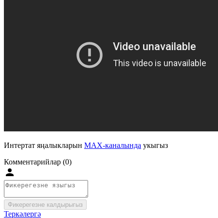
Интертат яңалыкларын
MAX-каналында
укыгыз
Комментарийлар (0)
Фикерегезне калдырыгыз
Теркәлергә