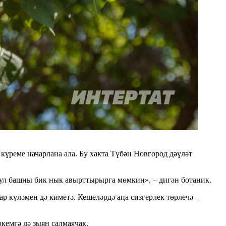
үреме начарлана ала. Бу хакта Түбән Новгород дәүләт
и ул башны бик нык авырттырырга мөмкин», – дигән ботаник.
ар күләмен дә киметә. Кешеләрдә аңа сизгерлек төрлечә –
ркемгә дә зыян салмаячак.