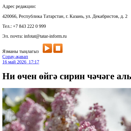
Адрес редакции:
420066, Республика Татарстан, г. Казань, ул. Декабристов, д. 2
Тел.: +7 843 222 0 999
Эл. почта: infotat@tatar-inform.ru
Язманы тыңлагыз
Сорау-җавап
16 май 2026 17:17
Ни өчен өйгә сирин чәчәге а