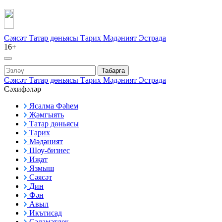
Сәясәт
Татар дөньясы
Тарих
Мәдәният
Эстрада
16+
Табарга
Сәясәт
Татар дөньясы
Тарих
Мәдәният
Эстрада
Сәхифәләр
Ясалма Фәһем
Җәмгыять
Татар дөньясы
Тарих
Мәдәният
Шоу-бизнес
Иҗат
Язмыш
Сәясәт
Дин
Фән
Авыл
Икътисад
Сәламәтлек