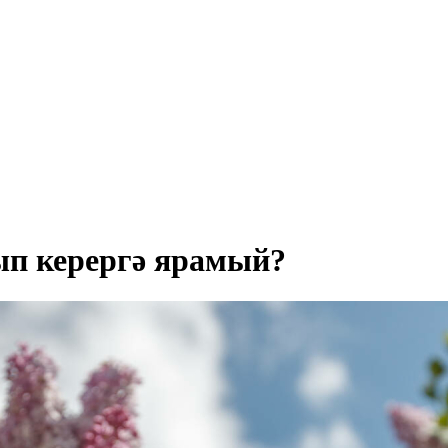
лып керергә ярамый?