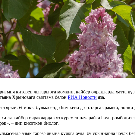
тмия китереп чыгарырга мөмкин, кайбер очракларда хәтта күз к
тьяна Хрыновага сылтама белән
РИА Новости
яза.
рга ярый. Ә йокы бүлмәсендә һич кенә дә тотарга ярамый, чөнк
 хәтта кайбер очракларда күз күремен начарайта һәм тромбоцитл
рәк», – дип кисәткән биолог.
үлмәсендә ачык тәрәзә янына куярга була, бу урыннарда чәчәк бе