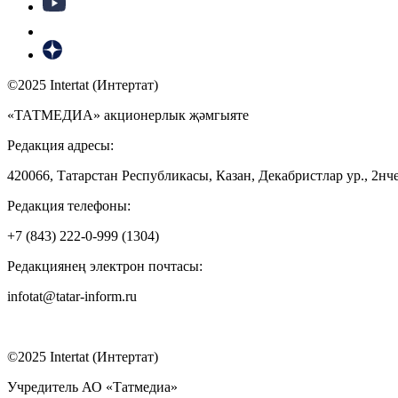
©2025 Intertat (Интертат)
«ТАТМЕДИА» акционерлык җәмгыяте
Редакция адресы:
420066, Татарстан Республикасы, Казан, Декабристлар ур., 2нче
Редакция телефоны:
+7 (843) 222-0-999 (1304)
Редакциянең электрон почтасы:
infotat@tatar-inform.ru
©2025 Intertat (Интертат)
Учредитель АО «Татмедиа»