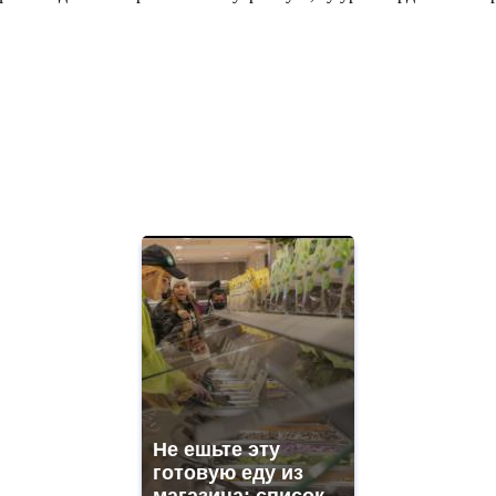
Не ешьте эту
готовую еду из
магазина: список