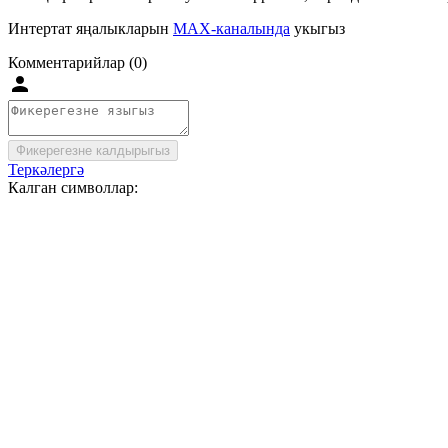
Интертат яңалыкларын
MAX-каналында
укыгыз
Комментарийлар (0)
Фикерегезне калдырыгыз
Теркәлергә
Калган символлар: