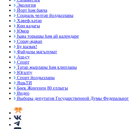
Экология
Йорт һәм бакча
Социаль челтәр йолдызлары
Хәвеф-хәтәр
Көн кадагы
Юмор
Һава торышы һәм ай календаре
Сорау-җавап
Бу кызык!
Файдалы мәгълүмат
Аш-су
Спорт
Татар җырлары һәм клиплары
Югалту
Спорт йолдызлары
ЯшьТИ
Бөек Җиңүнең 80 еллыгы
Видео
Выборы депутатов Государственной Думы Федерального