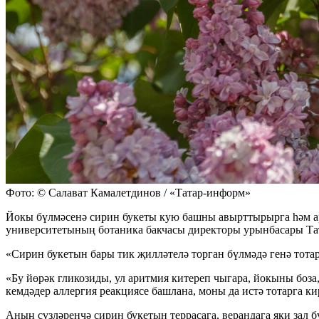
Фото: © Салават Камалетдинов / «Татар-информ»
Йокы бүлмәсенә сирин букеты кую башны авырттырырга һәм ари
университетының ботаника бакчасы директоры урынбасары Та
«Сирин букетын бары тик җилләтелә торган бүлмәдә генә тота
«Бу йөрәк гликозиды, ул аритмия китереп чыгара, йокыны боза,
кемдәдер аллергия реакциясе башлана, моны да истә тотарга ки
Аның сүзләренчә сирин букетын террасага, верандага яки зал б