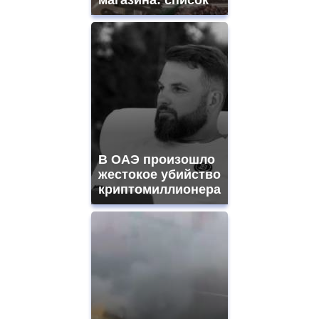
В ОАЭ произошло
жестокое убийство
криптомиллионера