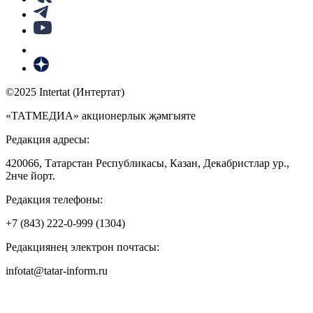
©2025 Intertat (Интертат)
«ТАТМЕДИА» акционерлык җәмгыяте
Редакция адресы:
420066, Татарстан Республикасы, Казан, Декабристлар ур.,
2нче йорт.
Редакция телефоны:
+7 (843) 222-0-999 (1304)
Редакциянең электрон почтасы:
infotat@tatar-inform.ru