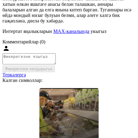
хатын өлкән яшьтәге анасы белән талашкан, аннары
балаларын алган да елга янына китеп барган. Туганнары исә
өйдә мондый низаг булуын белми, алар әлеге хәлгә бик
гаҗәпләнә, диелә бу хәбәрдә.
Интертат яңалыкларын
MAX-каналында
укыгыз
Комментарийлар (0)
Фикерегезне калдырыгыз
Теркәлергә
Калган символлар: