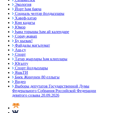
Экология
Йорт һәм бакча
Социаль челтәр йолдызлары
Хәвеф-хәтәр
Көн кадагы
Юмор
Һава торышы һәм ай календаре
Сорау-җавап
Бу кызык!
Файдалы мәгълүмат
Аш-су
Спорт
Татар җырлары һәм клиплары
Югалту
Спорт йолдызлары
ЯшьТИ
Бөек Җиңүнең 80 еллыгы
Видео
Выборы депутатов Государственной Думы
Федерального Собрания Российской Федерации
девятого созыва 20.09.2026