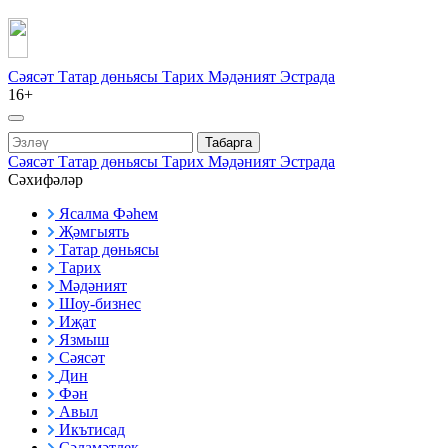
Сәясәт
Татар дөньясы
Тарих
Мәдәният
Эстрада
16+
Табарга
Сәясәт
Татар дөньясы
Тарих
Мәдәният
Эстрада
Сәхифәләр
Ясалма Фәһем
Җәмгыять
Татар дөньясы
Тарих
Мәдәният
Шоу-бизнес
Иҗат
Язмыш
Сәясәт
Дин
Фән
Авыл
Икътисад
Сәламәтлек