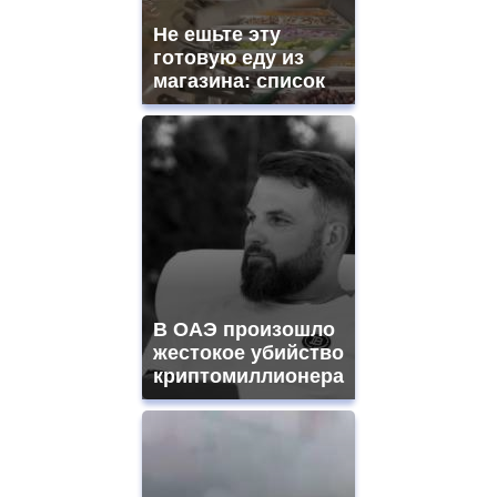
Не ешьте эту
готовую еду из
магазина: список
В ОАЭ произошло
жестокое убийство
криптомиллионера