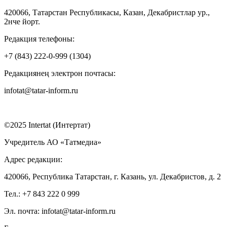
420066, Татарстан Республикасы, Казан, Декабристлар ур.,
2нче йорт.
Редакция телефоны:
+7 (843) 222-0-999 (1304)
Редакциянең электрон почтасы:
infotat@tatar-inform.ru
©2025 Intertat (Интертат)
Учредитель АО «Татмедиа»
Адрес редакции:
420066, Республика Татарстан, г. Казань, ул. Декабристов, д. 2
Тел.: +7 843 222 0 999
Эл. почта: infotat@tatar-inform.ru