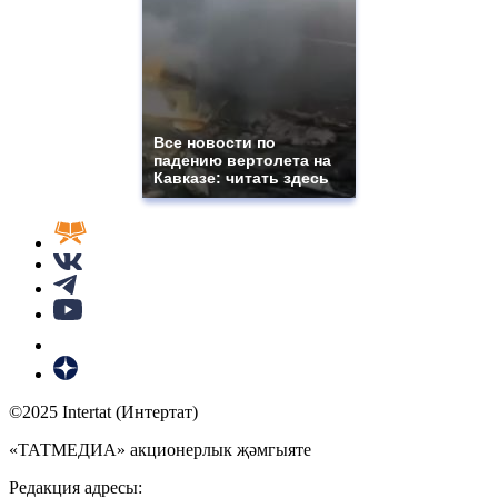
Все новости по
падению вертолета на
Кавказе: читать здесь
©2025 Intertat (Интертат)
«ТАТМЕДИА» акционерлык җәмгыяте
Редакция адресы: