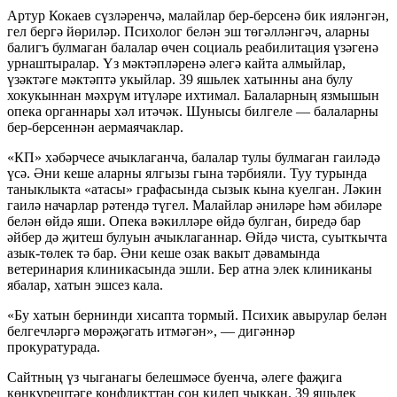
Артур Кокаев сүзләренчә, малайлар бер-берсенә бик ияләнгән,
гел бергә йөриләр. Психолог белән эш төгәлләнгәч, аларны
балигъ булмаган балалар өчен социаль реабилитация үзәгенә
урнаштыралар. Үз мәктәпләренә әлегә кайта алмыйлар,
үзәктәге мәктәптә укыйлар. 39 яшьлек хатынны ана булу
хокукыннан мәхрүм итүләре ихтимал. Балаларның язмышын
опека органнары хәл итәчәк. Шунысы билгеле — балаларны
бер-берсеннән аермаячаклар.
«КП» хәбәрчесе ачыклаганча, балалар тулы булмаган гаиләдә
үсә. Әни кеше аларны ялгызы гына тәрбияли. Туу турында
таныклыкта «атасы» графасында сызык кына куелган. Ләкин
гаилә начарлар рәтендә түгел. Малайлар әниләре һәм әбиләре
белән өйдә яши. Опека вәкилләре өйдә булган, биредә бар
әйбер дә җитеш булуын ачыклаганнар. Өйдә чиста, суыткычта
азык-төлек тә бар. Әни кеше озак вакыт дәвамында
ветеринария клиникасында эшли. Бер атна элек клиниканы
ябалар, хатын эшсез кала.
«Бу хатын бернинди хисапта тормый. Психик авырулар белән
белгечләргә мөрәҗәгать итмәгән», — дигәннәр
прокуратурада.
Сайтның үз чыганагы белешмәсе буенча, әлеге фаҗига
көнкүрештәге конфликттан соң килеп чыккан. 39 яшьлек