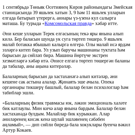
1 сентябрьдә Төньяк Осетиянең Киров районындагы Змейская
станицасында 39 яшьлек хатын 3, 9 һәм 11 яшьлек улларын
елгада батырып үтерергә, аннары үз-үзенә кул салырга
маташа. Бу турыда «
Комсомольская правда
» хәбәр итте.
Әни кеше улларын Терек елгасының текә яры янына алып
килә. Бер баласын шунда ук суга төртеп төшерә. 9 яшьлек
малай ботакка ябышып калырга өлгерә. Олы малай исә ярдәм
эзләргә китеп бара. Ул узып баручы машинаны туктата һәм
барысын да сөйләп бирә. Машина йөртүче экстрен
хезмәтләргә хәбәр итә. Әнисе елгага төртеп төшергән баланы
да табалар, аны аңына китерәләр.
Балаларның барысын да хастаханәгә алып китәләр, әни
кешене сак астына алалар. Җинаять эше ачыла. Опека
органнары тикшерү башлый, балалар белән психологлар һәм
табиблар эшли.
«Балаларның физик травмасы юк, ләкин эмоциональ халәте
бик катлаулы. Мин кичә алар янына бардым. Балалар белән
хастаханәдә булдым. Малайлар бик курыккан. Алар
әниләренең кисәк кенә шулай эшләвенең сәбәбен
аңламый», — дип сөйли биредә бала хокуклары буенча вәкил
Артур Кокаев.