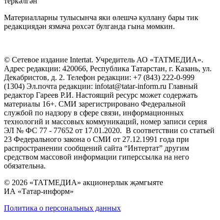
теркәлгән
Материалларны тулысынча яки өлешчә куллану бары тик
редакциядән язмача рөхсәт булганда гына мөмкин.
© Сетевое издание Intertat. Учредитель АО «ТАТМЕДИА».
Адрес редакции: 420066, Республика Татарстан, г. Казань, ул.
Декабристов, д. 2. Телефон редакции: +7 (843) 222-0-999
(1304) Эл.почта редакции: infotat@tatar-inform.ru Главный
редактор Гареев Р.И. Настоящий ресурс может содержать
материалы 16+. СМИ зарегистрировано Федеральной
службой по надзору в сфере связи, информационных
технологий и массовых коммуникаций, номер записи серия
ЭЛ № ФС 77 - 77652 от 17.01.2020. В соответствии со статьей
23 Федерального закона о СМИ от 27.12.1991 года при
распространении сообщений сайта “Интертат” другим
средством массовой информации гиперссылка на него
обязательна.
© 2026 «ТАТМЕДИА» акционерлык җәмгыяте
ИА «Татар-информ»
Политика о персональных данных