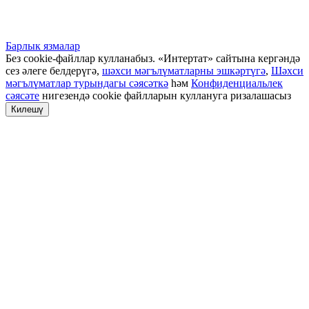
Барлык язмалар
Без cookie-файллар кулланабыз. «Интертат» сайтына кергәндә
сез әлеге белдерүгә,
шәхси мәгълүматларны эшкәртүгә
,
Шәхси
мәгълүматлар турындагы сәясәткә
һәм
Конфиденциальлек
сәясәте
нигезендә cookie файлларын куллануга ризалашасыз
Килешү