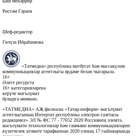
Баш мөхәррир
Рөстәм Гәрәев
Шеф-редактор
Гөлүзә Ибраһимова
«Татмедиа» республика матбугат һәм массакүләм
коммуникацияләр агентлыгы ярдәме белән чыгарыла.
16+
Әлеге ресурста
16+ категорияләренә
керүче мәгълүмат
булырга мөмкин.
«ТАТМЕДИА» АҖ филиалы «Татар-информ» мәгълүмат
агентлыгының Интертат республика электрон газетасы
редакциясе» ЭЛ № ФС 77 - 77652 2020 Россиянең элемтә,
мәгълүмати технологияләр һәм гаммәви коммуникацияләрне
күзәтчелек хезмәте тарафыннан 2020 елның 17 гыйнварында