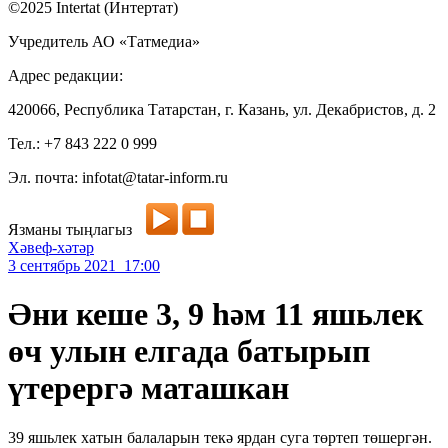
©2025 Intertat (Интертат)
Учредитель АО «Татмедиа»
Адрес редакции:
420066, Республика Татарстан, г. Казань, ул. Декабристов, д. 2
Тел.: +7 843 222 0 999
Эл. почта: infotat@tatar-inform.ru
Язманы тыңлагыз
Хәвеф-хәтәр
3 сентябрь 2021 17:00
Әни кеше 3, 9 һәм 11 яшьлек
өч улын елгада батырып
үтерергә маташкан
39 яшьлек хатын балаларын текә ярдан суга төртеп төшергән.