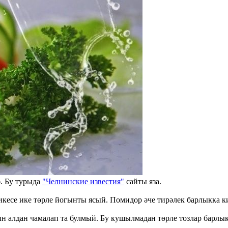
. Бу турыда
"Челнинские известия"
сайты яза.
кесе ике төрле йогынты ясый. Помидор әче тирәлек барлыкка кит
н алдан чамалап та булмый. Бу кушылмадан төрле тозлар барлык