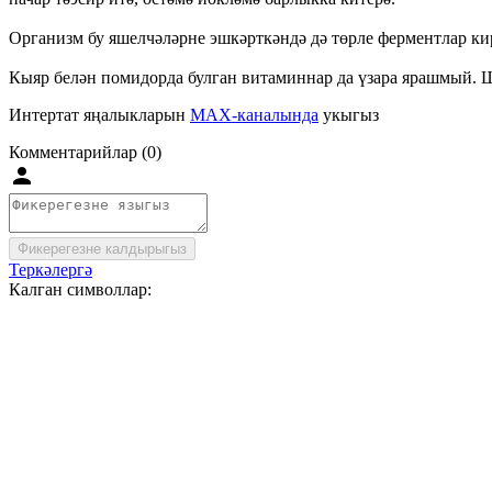
Организм бу яшелчәләрне эшкәрткәндә дә төрле ферментлар кирә
Кыяр белән помидорда булган витаминнар да үзара ярашмый. Шу
Интертат яңалыкларын
MAX-каналында
укыгыз
Комментарийлар (0)
Фикерегезне калдырыгыз
Теркәлергә
Калган символлар: