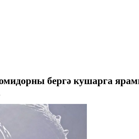
помидорны бергә кушарга яра
?