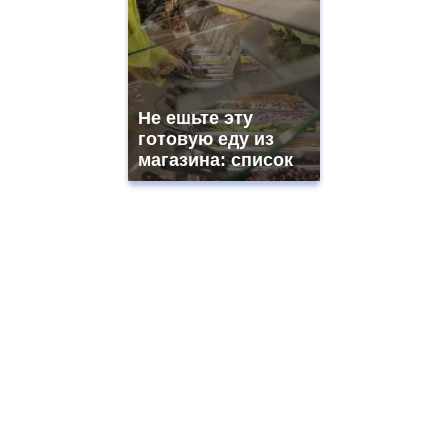
Не ешьте эту
готовую еду из
магазина: список