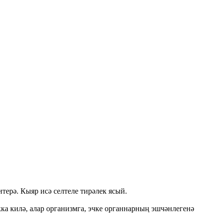
ерә. Кыяр исә селтеле тирәлек ясый.
ка килә, алар организмга, эчке органнарның эшчәнлегенә