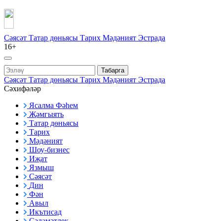
Сәясәт
Татар дөньясы
Тарих
Мәдәният
Эстрада
16+
Табарга
Сәясәт
Татар дөньясы
Тарих
Мәдәният
Эстрада
Сәхифәләр
Ясалма Фәһем
Җәмгыять
Татар дөньясы
Тарих
Мәдәният
Шоу-бизнес
Иҗат
Язмыш
Сәясәт
Дин
Фән
Авыл
Икътисад
Сәламәтлек