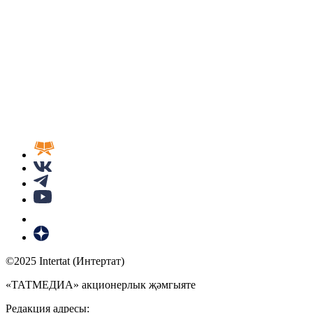
©2025 Intertat (Интертат)
«ТАТМЕДИА» акционерлык җәмгыяте
Редакция адресы: