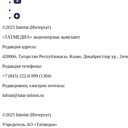
©2025 Intertat (Интертат)
«ТАТМЕДИА» акционерлык җәмгыяте
Редакция адресы:
420066, Татарстан Республикасы, Казан, Декабристлар ур., 2нче
Редакция телефоны:
+7 (843) 222-0-999 (1304)
Редакциянең электрон почтасы:
infotat@tatar-inform.ru
©2025 Intertat (Интертат)
Учредитель АО «Татмедиа»