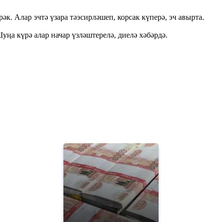
к. Алар эчтә үзара тәэсирләшеп, корсак күперә, эч авырта.
ңа күрә алар начар үзләштерелә, диелә хәбәрдә.