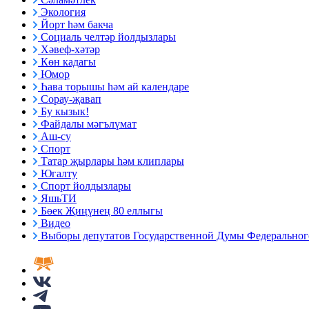
Экология
Йорт һәм бакча
Социаль челтәр йолдызлары
Хәвеф-хәтәр
Көн кадагы
Юмор
Һава торышы һәм ай календаре
Сорау-җавап
Бу кызык!
Файдалы мәгълүмат
Аш-су
Спорт
Татар җырлары һәм клиплары
Югалту
Спорт йолдызлары
ЯшьТИ
Бөек Җиңүнең 80 еллыгы
Видео
Выборы депутатов Государственной Думы Федерального