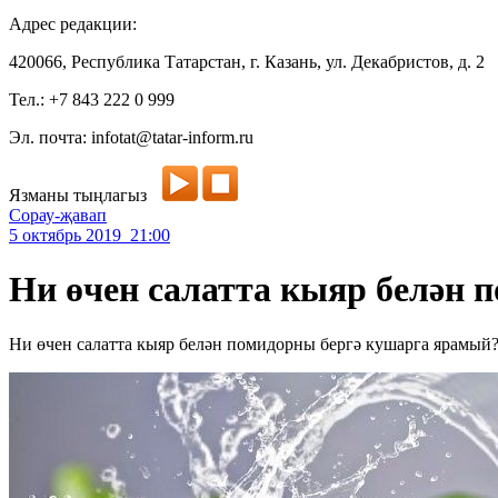
Адрес редакции:
420066, Республика Татарстан, г. Казань, ул. Декабристов, д. 2
Тел.: +7 843 222 0 999
Эл. почта: infotat@tatar-inform.ru
Язманы тыңлагыз
Сорау-җавап
5 октябрь 2019 21:00
Ни өчен салатта кыяр белән 
Ни өчен салатта кыяр белән помидорны бергә кушарга ярамый