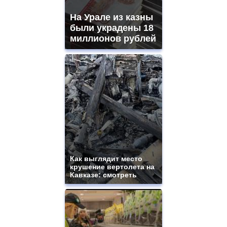
На Урале из казны
были украдены 18
миллионов рублей
Как выглядит место
крушение вертолета на
Кавказе: смотреть