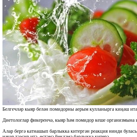
Белгечләр кыяр белән помидорны аерым кулланырга киңәш итә
Диетологлар фикеренчә, кыяр һәм помидор кеше организмына и
Алар бергә катнашып барлыкка китергән реакция нинди буласы
начар тәэсир итә, өстәмә йөкләмә барлыкка китерә.