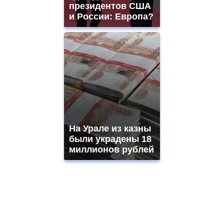
президентов США
и России: Европа?
На Урале из казны
были украдены 18
миллионов рублей