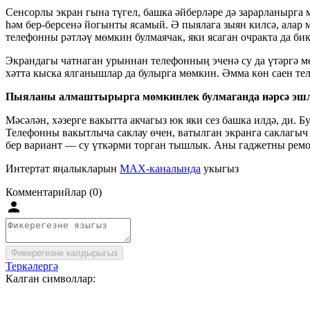
Сенсорлы экран гына түгел, башка әйберләре дә зарарланырга 
һәм бер-берсенә йогынты ясамый. Ә пыялага зыян килсә, алар 
телефонны рәтләү мөмкин булмаячак, яки ясаган очракта да би
Экрандагы чатнаган урыннан телефонның эченә су да үтәргә мө
хәтта кыска ялганышлар да булырга мөмкин. Әмма көн саен те
Пыяланы алмаштырырга мөмкинлек булмаганда нәрсә эшл
Мәсәлән, хәзерге вакытта акчагыз юк яки сез башка илдә, ди.
Телефонны вакытлыча саклау өчен, ватылган экранга саклагы
бер вариант — су үткәрми торган тышлык. Аны гаджетны ремо
Интертат яңалыкларын
MAX-каналында
укыгыз
Комментарийлар (0)
Фикерегезне калдырыгыз
Теркәлергә
Калган символлар: