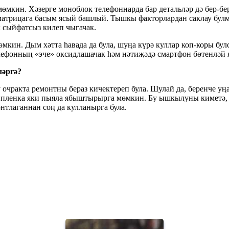
мөмкин. Хәзерге моноблок телефоннарда бар детальләр дә бер-б
матрицага басым ясый башлый. Тышкы факторлардан саклау булмаг
к сыйфатсыз килеп чыгачак.
мкин. Дым хәтта һавада да була, шуңа күрә куллар коп-коры бул
лефонның «эче» оксидлашачак һәм нәтиҗәдә смартфон бөтенләй 
әргә?
 Бу очракта ремонтны бераз кичектереп була. Шулай да, беренче
ч пленка яки пыяла ябыштырырга мөмкин. Бу ышкылуны киметә, 
нтлаганнан соң да кулланырга була.