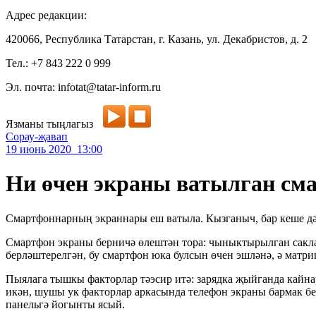
Адрес редакции:
420066, Республика Татарстан, г. Казань, ул. Декабристов, д. 2
Тел.: +7 843 222 0 999
Эл. почта: infotat@tatar-inform.ru
Язманы тыңлагыз
Сорау-җавап
19 июнь 2020 13:00
Ни өчен экраны ватылган с
Смартфоннарның экраннары еш ватыла. Кызганыч, бар кеше дә 
Смартфон экраны берничә өлештән тора: чыныктырылган саклаг
берләштерелгән, бу смартфон юка булсын өчен эшләнә, ә матр
Пыялага тышкы факторлар тәэсир итә: зарядка җыйганда кайнар
икән, шушы ук факторлар аркасында телефон экраны бармак бе
панельгә йогынты ясый.