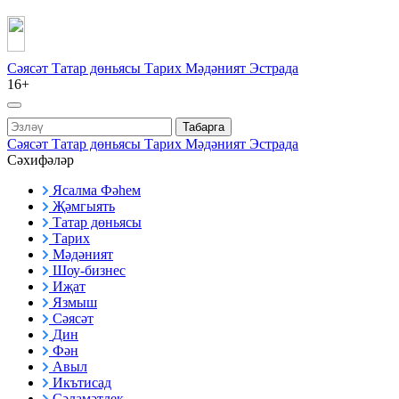
Сәясәт
Татар дөньясы
Тарих
Мәдәният
Эстрада
16+
Табарга
Сәясәт
Татар дөньясы
Тарих
Мәдәният
Эстрада
Сәхифәләр
Ясалма Фәһем
Җәмгыять
Татар дөньясы
Тарих
Мәдәният
Шоу-бизнес
Иҗат
Язмыш
Сәясәт
Дин
Фән
Авыл
Икътисад
Сәламәтлек