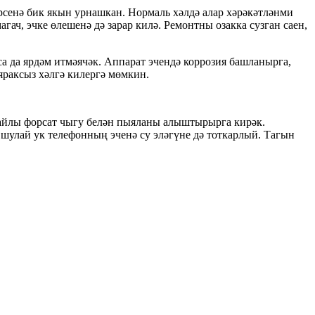
ерсенә бик якын урнашкан. Нормаль хәлдә алар хәрәкәтләнми
ач, эчке өлешенә дә зарар килә. Ремонтны озакка сузган саен,
са да ярдәм итмәячәк. Аппарат эчендә коррозия башланырга,
яраксыз хәлгә килергә мөмкин.
 уңайлы форсат чыгу белән пыяланы алыштырырга кирәк.
шулай ук телефонның эченә су эләгүне дә тоткарлый. Тагын