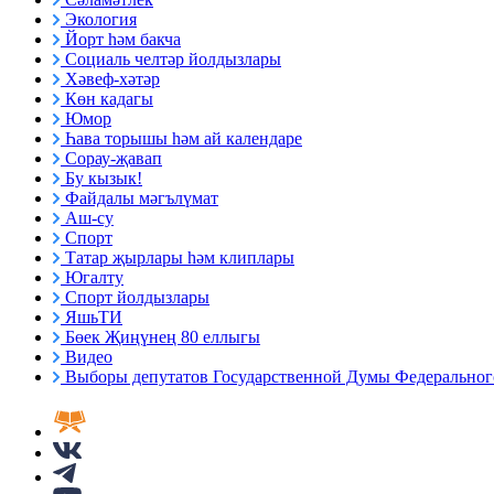
Экология
Йорт һәм бакча
Социаль челтәр йолдызлары
Хәвеф-хәтәр
Көн кадагы
Юмор
Һава торышы һәм ай календаре
Сорау-җавап
Бу кызык!
Файдалы мәгълүмат
Аш-су
Спорт
Татар җырлары һәм клиплары
Югалту
Спорт йолдызлары
ЯшьТИ
Бөек Җиңүнең 80 еллыгы
Видео
Выборы депутатов Государственной Думы Федерального