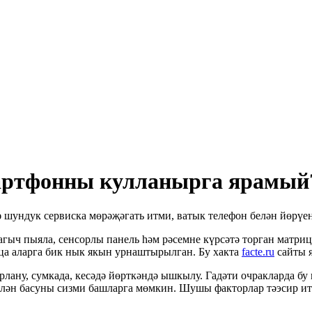
мартфонны кулланырга ярамый
шундук сервиска мөрәҗәгать итми, ватык телефон белән йөрүен
ыч пыяла, сенсорлы панель һәм рәсемне күрсәтә торган матриц
ица аларга бик нык якын урнаштырылган. Бу хакта
facte.ru
сайты я
лану, сумкада, кесәдә йөрткәндә ышкылу. Гадәти очракларда бу
лән басуны сизми башларга мөмкин. Шушы факторлар тәэсир итк