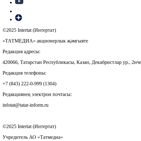
©2025 Intertat (Интертат)
«ТАТМЕДИА» акционерлык җәмгыяте
Редакция адресы:
420066, Татарстан Республикасы, Казан, Декабристлар ур., 2нче
Редакция телефоны:
+7 (843) 222-0-999 (1304)
Редакциянең электрон почтасы:
infotat@tatar-inform.ru
©2025 Intertat (Интертат)
Учредитель АО «Татмедиа»