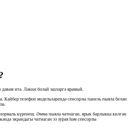
?
 дәвам итә. Ләкин болай эшләргә ярамый.
а. Кайбер телефон модельләрендә сенсорлы панель пыяла белән
за.
 нормаль күренеш. Әмма пыяла чатнаган, ярык барлыкка килгән
әндә экрандагы чатнаган эз зурая һәм сенсорлы