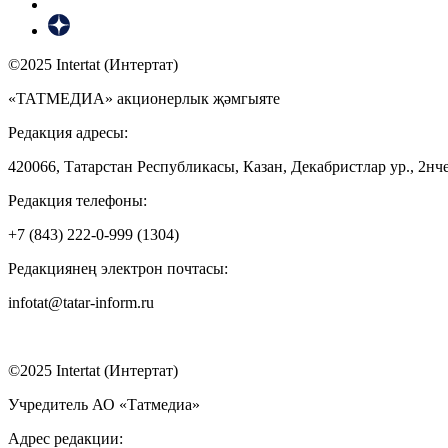
©2025 Intertat (Интертат)
«ТАТМЕДИА» акционерлык җәмгыяте
Редакция адресы:
420066, Татарстан Республикасы, Казан, Декабристлар ур., 2нче
Редакция телефоны:
+7 (843) 222-0-999 (1304)
Редакциянең электрон почтасы:
infotat@tatar-inform.ru
©2025 Intertat (Интертат)
Учредитель АО «Татмедиа»
Адрес редакции: