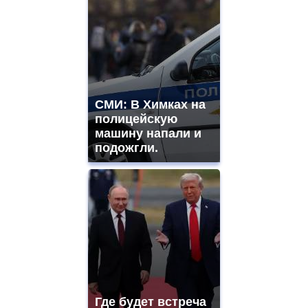
СМИ: В Химках на
полицейскую
машину напали и
подожгли.
Где будет встреча